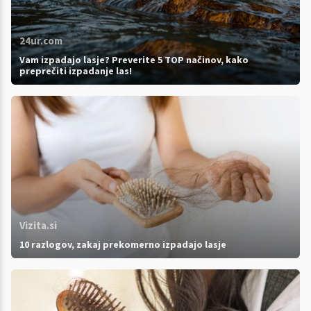
24ur.com
Vam izpadajo lasje? Preverite 5 TOP načinov, kako
preprečiti izpadanje las!
Vizita.si
10 razlogov, zakaj prekomerno izpadajo lasje