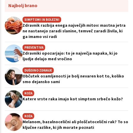
Najbolj brano
SIMPTOMI IN BOLEZNI
Zdravnik razbija enega največjih mitov: mastna jetra
ne nastanejo zaradi slanine, temveč zaradi živila, ki
ga imamo vsi radi
PREVENTIVA
Zdravniki opozarjajo: to je največja napaka, ki jo
ljudje delajo med vročino
DUŠEVNO ZDRAVJE
Občutek osamljenosti je bolj nevaren kot to, koliko
smo dejansko sami
KOŽA
Katere vrste raka imajo kot simptom srbečo kožo?
KOŽA
Melanom, bazalnocelični ali ploščatocelični rak? To so
ključne razlike, ki jih morate poznati