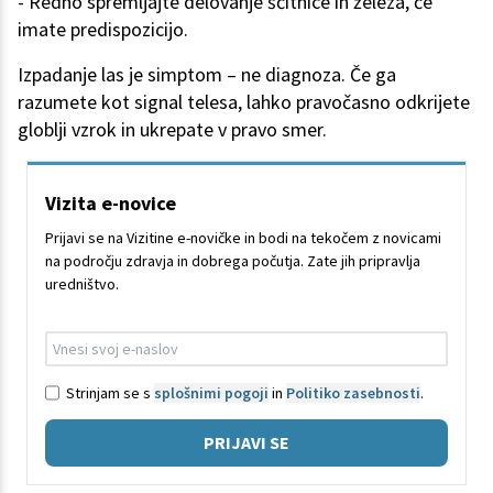
- Redno spremljajte delovanje ščitnice in železa, če
imate predispozicijo.
Izpadanje las je simptom – ne diagnoza. Če ga
razumete kot signal telesa, lahko pravočasno odkrijete
globlji vzrok in ukrepate v pravo smer.
Vizita e-novice
Prijavi se na Vizitine e-novičke in bodi na tekočem z novicami
na področju zdravja in dobrega počutja. Zate jih pripravlja
uredništvo.
Strinjam se s
splošnimi pogoji
in
Politiko zasebnosti
.
PRIJAVI SE