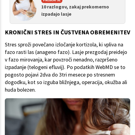
PREBERI ŠE
10 razlogov, zakaj prekomerno
izpadajo lasje
KRONIČNI STRES IN ČUSTVENA OBREMENITEV
Stres sproži povečano izločanje kortizola, ki vpliva na
fazo rasti las (anageno fazo). Lasje prezgodaj preidejo
v fazo mirovanja, kar povzroči nenadno, razpršeno
izpadanje (telogeni efluvij). Po podatkih WebMD se to
pogosto pojavi 2dva do 3tri mesece po stresnem
dogodku, kot so izguba bližnjega, operacija, okužba ali
huda bolezen.