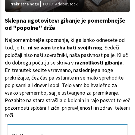
Prekrižane noge
FOTO: AdobeStock
Sklepna ugotovitev: gibanje je pomembnejše
od "popolne" drže
Najpomembnejše spoznanje, ki ga lahko odnesete od
tod, je to:
ni se vam treba bati svojih nog
. Sedeči
položaji niso naši sovražniki, naša pasivnost pa je. Ključ
do dobrega počutja se skriva v
raznolikosti gibanja
.
En trenutek sedite vzravnano, naslednjega noge
prekrižajte, čez čas pa vstanite in se malo sprehodite
po pisarni ali dnevni sobi. Telo vam bo hvaležno za
vsako spremembo, saj je ustvarjeno za premikanje.
Pozabite na stara strašila o kolenih in raje posvetite več
pozornosti splošni fizični pripravljenosti in zdravi telesni
teži.