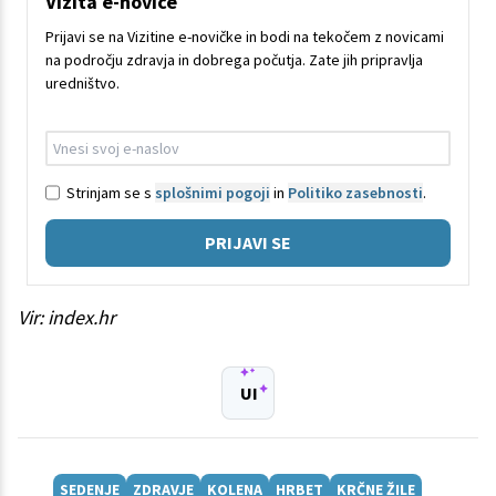
Vizita e-novice
Prijavi se na Vizitine e-novičke in bodi na tekočem z novicami
na področju zdravja in dobrega počutja. Zate jih pripravlja
uredništvo.
Strinjam se s
splošnimi pogoji
in
Politiko zasebnosti
.
PRIJAVI SE
Vir: index.hr
UI
SEDENJE
ZDRAVJE
KOLENA
HRBET
KRČNE ŽILE