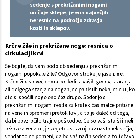
sedenje s prekrižanimi nogami
uničuje sklepe, je ena največjih
neresnic na področju zdravja
kosti in sklepov.
Krčne žile in prekrižane noge: resnica o
cirkulaciji krvi
Se bojite, da vam bodo ob sedenju s prekrižanimi
nogami popokale žile? Odgovor stroke je jasen:
ne
.
Krčne žile so večinoma posledica vaših genov, staranja
ali dolgega stanja na nogah, ne pa tistih nekaj minut, ko
ste si spočili noge eno čez drugo. Sedenje s
prekrižanimi nogami resda za kratek čas malce pritisne
na vene in spremeni pretok krvi, a to je daleč od tega,
da bi povzročilo trajne poškodbe. Če so vaši starši imeli
težave z venami, je verjetnost za njihov nastanek večja,
vendar to ne pomeni, da bo vaš način sedenja to težavo