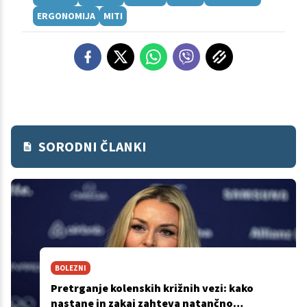
ERGONOMIJA
MITI
SORODNI ČLANKI
BOLEZNI
Pretrganje kolenskih križnih vezi: kako
nastane in zakaj zahteva natančno