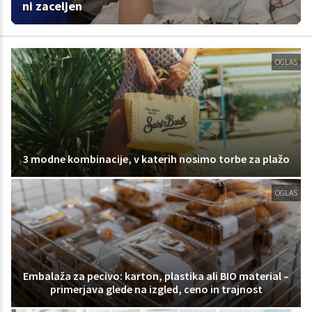
ni zaceljen
OGLAS
3 modne kombinacije, v katerih nosimo torbe za plažo
OGLAS
Embalaža za pecivo: karton, plastika ali BIO material –
primerjava glede na izgled, ceno in trajnost