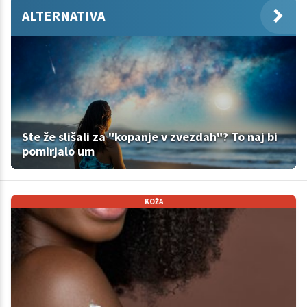
ALTERNATIVA
Ste že slišali za "kopanje v zvezdah"? To naj bi
pomirjalo um
KOŽA