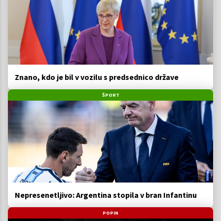
Znano, kdo je bil v vozilu s predsednico države
ŠPORT
Nepresenetljivo: Argentina stopila v bran Infantinu
POPIN