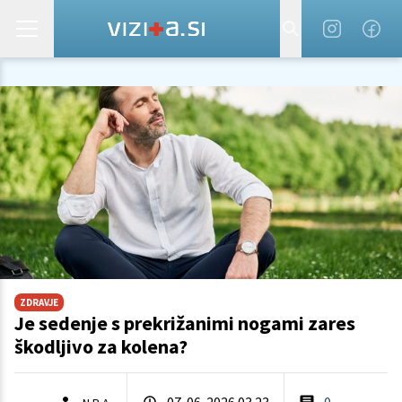
ZDRAVJE
Je sedenje s prekrižanimi nogami zares
škodljivo za kolena?
07. 06. 2026 03.23
0