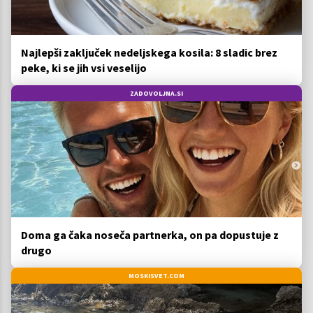
Najlepši zaključek nedeljskega kosila: 8 sladic brez
peke, ki se jih vsi veselijo
ZADOVOLJNA.SI
Doma ga čaka noseča partnerka, on pa dopustuje z
drugo
MOSKISVET.COM