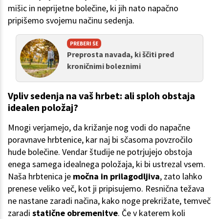
mišic in neprijetne bolečine, ki jih nato napačno
pripišemo svojemu načinu sedenja.
PREBERI ŠE
Preprosta navada, ki ščiti pred
kroničnimi boleznimi
Vpliv sedenja na vaš hrbet: ali sploh obstaja
idealen položaj?
Mnogi verjamejo, da križanje nog vodi do napačne
poravnave hrbtenice, kar naj bi sčasoma povzročilo
hude bolečine. Vendar študije ne potrjujejo obstoja
enega samega idealnega položaja, ki bi ustrezal vsem.
Naša hrbtenica je
močna in prilagodljiva
, zato lahko
prenese veliko več, kot ji pripisujemo. Resnična težava
ne nastane zaradi načina, kako noge prekrižate, temveč
zaradi
statične obremenitve
. Če v katerem koli