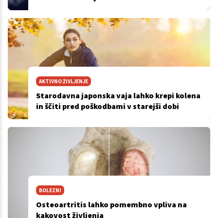
zdravljenje
AKTIVNO ŽIVLJENJE
Starodavna japonska vaja lahko krepi kolena
in ščiti pred poškodbami v starejši dobi
BOLEZNI
Osteoartritis lahko pomembno vpliva na
kakovost življenja