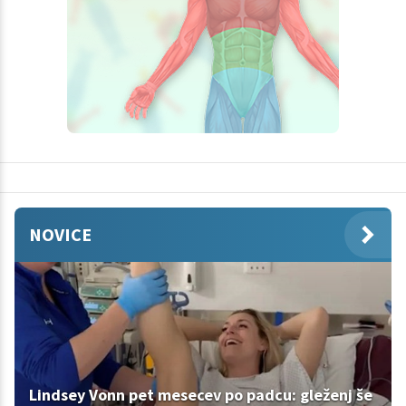
NOVICE
Lindsey Vonn pet mesecev po padcu: gleženj še