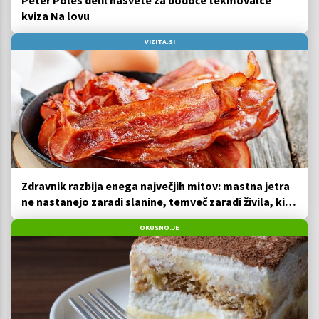
kviza Na lovu
VIZITA.SI
Zdravnik razbija enega največjih mitov: mastna jetra
ne nastanejo zaradi slanine, temveč zaradi živila, ki
ga imamo vsi radi
OKUSNO.JE