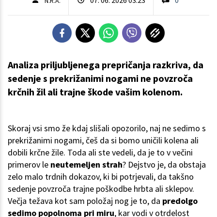
N.R.A.
Analiza priljubljenega prepričanja razkriva, da
sedenje s prekrižanimi nogami ne povzroča
krčnih žil ali trajne škode vašim kolenom.
Skoraj vsi smo že kdaj slišali opozorilo, naj ne sedimo s
prekrižanimi nogami, češ da si bomo uničili kolena ali
dobili krčne žile. Toda ali ste vedeli, da je to v večini
primerov le
neutemeljen strah
? Dejstvo je, da obstaja
zelo malo trdnih dokazov, ki bi potrjevali, da takšno
sedenje povzroča trajne poškodbe hrbta ali sklepov.
Večja težava kot sam položaj nog je to, da
predolgo
sedimo popolnoma pri miru
, kar vodi v otrdelost