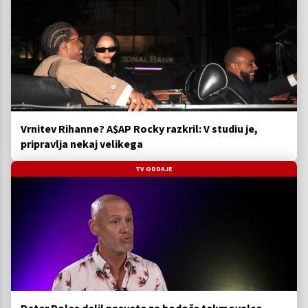
Vrnitev Rihanne? A$AP Rocky razkril: V studiu je,
pripravlja nekaj velikega
TV ODDAJE
Peter Poles delil nasvete za bodoče tekmovalce