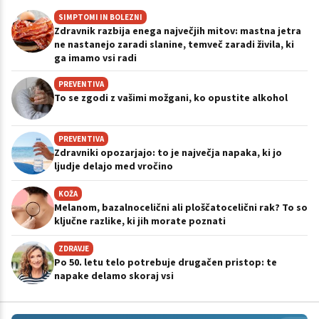
SIMPTOMI IN BOLEZNI
Zdravnik razbija enega največjih mitov: mastna jetra
ne nastanejo zaradi slanine, temveč zaradi živila, ki
ga imamo vsi radi
PREVENTIVA
To se zgodi z vašimi možgani, ko opustite alkohol
PREVENTIVA
Zdravniki opozarjajo: to je največja napaka, ki jo
ljudje delajo med vročino
KOŽA
Melanom, bazalnocelični ali ploščatocelični rak? To so
ključne razlike, ki jih morate poznati
ZDRAVJE
Po 50. letu telo potrebuje drugačen pristop: te
napake delamo skoraj vsi