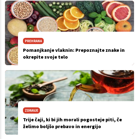
PREHRANA
Pomanjkanje vlaknin: Prepoznajte znake in
okrepite svoje telo
ZDRAVJE
Trije čaji, ki bi jih morali pogosteje piti, če
želimo boljšo prebavo in energijo