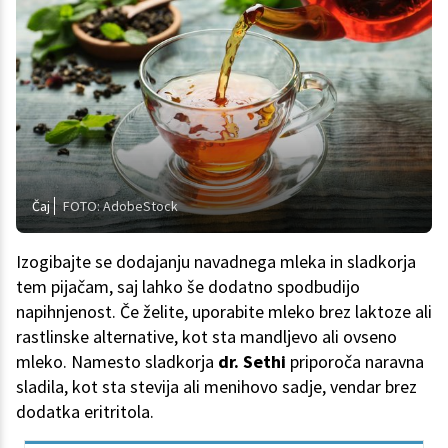
Čaj
FOTO: AdobeStock
Izogibajte se dodajanju navadnega mleka in sladkorja
tem pijačam, saj lahko še dodatno spodbudijo
napihnjenost. Če želite, uporabite mleko brez laktoze ali
rastlinske alternative, kot sta mandljevo ali ovseno
mleko. Namesto sladkorja
dr. Sethi
priporoča naravna
sladila, kot sta stevija ali menihovo sadje, vendar brez
dodatka eritritola.