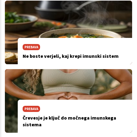
PREBAVA
Ne boste verjeli, kaj krepi imunski sistem
PREBAVA
Črevesje je ključ do močnega imunskega
sistema