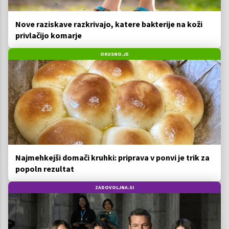
Nove raziskave razkrivajo, katere bakterije na koži
privlačijo komarje
OKUSNO.JE
Najmehkejši domači kruhki: priprava v ponvi je trik za
popoln rezultat
ZADOVOLJNA.SI