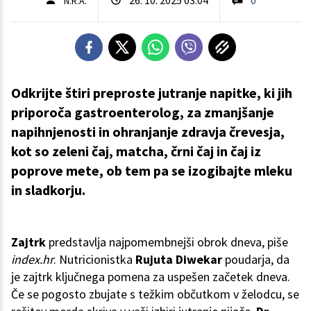
N.R.A.
Odkrijte štiri preproste jutranje napitke, ki jih
priporoča gastroenterolog, za zmanjšanje
napihnjenosti in ohranjanje zdravja črevesja,
kot so zeleni čaj, matcha, črni čaj in čaj iz
poprove mete, ob tem pa se izogibajte mleku
in sladkorju.
Zajtrk
predstavlja najpomembnejši obrok dneva, piše
index.hr
. Nutricionistka
Rujuta Diwekar
poudarja, da
je zajtrk ključnega pomena za uspešen začetek dneva.
Če se pogosto zbujate s težkim občutkom v želodcu, se