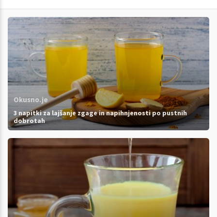
Okusno.je
3 napitki za lajšanje zgage in napihnjenosti po pustnih
dobrotah