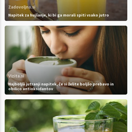
Zadovoljna.si
Napitek za hujšanje, ki bi ga morali spiti vsako jutro
Vizita.si
Najboljši jutranji napitek, če si želite boljšo prebavo in
obilico antioksidantov