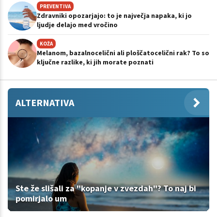
PREVENTIVA
Zdravniki opozarjajo: to je največja napaka, ki jo
ljudje delajo med vročino
KOŽA
Melanom, bazalnocelični ali ploščatocelični rak? To so
ključne razlike, ki jih morate poznati
ALTERNATIVA
Ste že slišali za "kopanje v zvezdah"? To naj bi
pomirjalo um