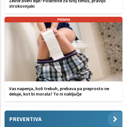
Želite živeti dlje? Poskrbite za svoj timus, pravijo
strokovnjaki
PREBAVA
Vas napenja, boli trebuh, prebava pa preprosto ne
deluje, kot bi morala? To ni naključje
PREVENTIVA