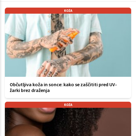
KOŽA
Občutljiva koža in sonce: kako se zaščititi pred UV-
žarki brez draženja
KOŽA