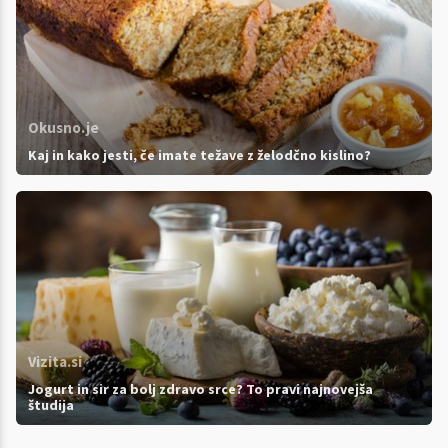
Okusno.je
Kaj in kako jesti, če imate težave z želodčno kislino?
Vizita.si
Jogurt in sir za bolj zdravo srce? To pravi najnovejša
študija