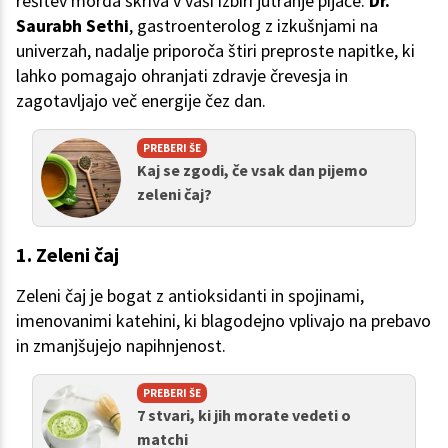
rešitev morda skriva v vaši izbiri jutranje pijače.
Dr.
Saurabh Sethi
, gastroenterolog z izkušnjami na
univerzah, nadalje priporoča štiri preproste napitke, ki
lahko pomagajo ohranjati zdravje črevesja in
zagotavljajo več energije čez dan.
PREBERI ŠE
Kaj se zgodi, če vsak dan pijemo
zeleni čaj?
1. Zeleni čaj
Zeleni čaj je bogat z antioksidanti in spojinami,
imenovanimi katehini, ki blagodejno vplivajo na prebavo
in zmanjšujejo napihnjenost.
PREBERI ŠE
7 stvari, ki jih morate vedeti o
matchi