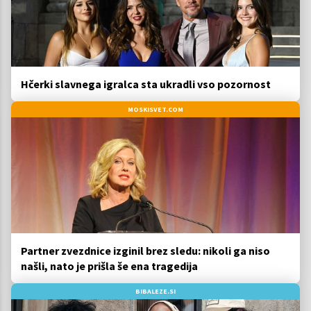
Hčerki slavnega igralca sta ukradli vso pozornost
MOSKISVET.COM
Partner zvezdnice izginil brez sledu: nikoli ga niso
našli, nato je prišla še ena tragedija
BIBALEZE.SI