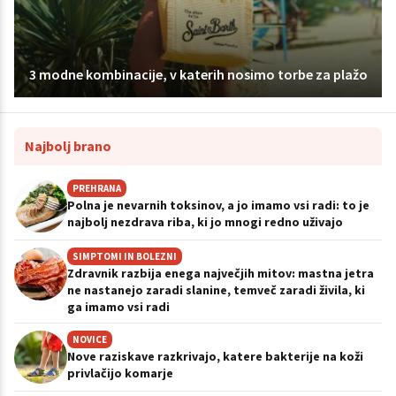
3 modne kombinacije, v katerih nosimo torbe za plažo
Najbolj brano
PREHRANA
Polna je nevarnih toksinov, a jo imamo vsi radi: to je
najbolj nezdrava riba, ki jo mnogi redno uživajo
SIMPTOMI IN BOLEZNI
Zdravnik razbija enega največjih mitov: mastna jetra
ne nastanejo zaradi slanine, temveč zaradi živila, ki
ga imamo vsi radi
NOVICE
Nove raziskave razkrivajo, katere bakterije na koži
privlačijo komarje