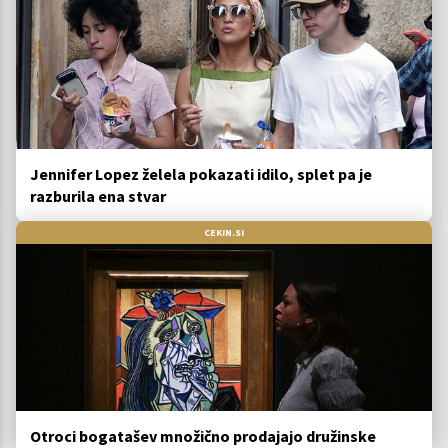
Jennifer Lopez želela pokazati idilo, splet pa je
razburila ena stvar
CEKIN.SI
Otroci bogatašev množično prodajajo družinske