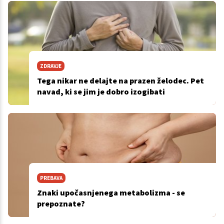
ZDRAVJE
Tega nikar ne delajte na prazen želodec. Pet
navad, ki se jim je dobro izogibati
PREBAVA
Znaki upočasnjenega metabolizma - se
prepoznate?