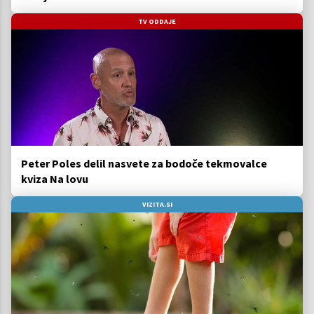
TV ODDAJE
Peter Poles delil nasvete za bodoče tekmovalce
kviza Na lovu
VIZITA.SI