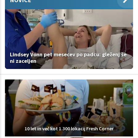
Lindsey Vonn pet mesecev po padcu: gleženj še
ni zaceljen
10 let in več kot 1.300 lokacij Fresh Corner