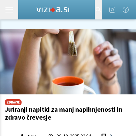
ZDRAVJE
Jutranji napitki za manj napihnjenosti in
zdravo črevesje
26. 10. 2025 03.04
0