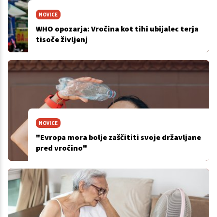
NOVICE
WHO opozarja: Vročina kot tihi ubijalec terja
tisoče življenj
NOVICE
"Evropa mora bolje zaščititi svoje državljane
pred vročino"