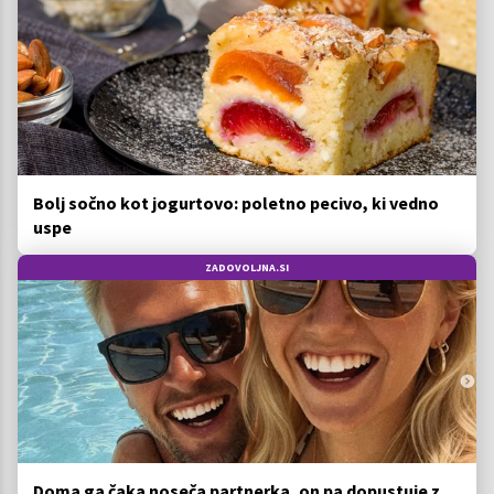
Bolj sočno kot jogurtovo: poletno pecivo, ki vedno
uspe
ZADOVOLJNA.SI
Doma ga čaka noseča partnerka, on pa dopustuje z