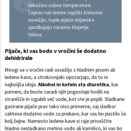
tekočino sobne temperature.
Čeprav nas ledeni napitki trenutno
osvežijo, tople pijače dejansko
spodbujajo naravno hlajenje
telesa.
Pijače, ki vas bodo v vročini še dodatno
dehidrirale
Mnogi se v vročini radi osvežijo s hladnim pivom ali
ledeno kavo, a strokovnjaki opozarjajo, da to ni
najboljša ideja.
Alkohol in kofein sta diuretika
, kar
pomeni, da boste zaradi njih pogosteje hodili na
stranišče in izgubili več vode, kot ste je popili. Sladkane
gazirane pijače prav tako niso primerne, saj sladkor
zahteva dodatno vodo za prebavo, kar vas bo pustilo še
bolj žejne. Namesto ledene kave si raje privoščite
hladno nesladkano metino vodo ali kamilico, ki vas bo