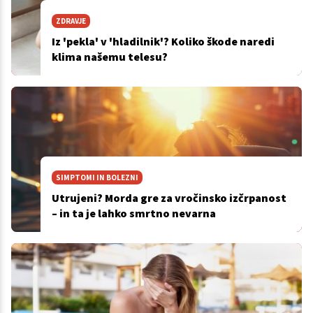
ZDRAVJE
Iz 'pekla' v 'hladilnik'? Koliko škode naredi
klima našemu telesu?
SIMPTOMI IN BOLEZNI
Utrujeni? Morda gre za vročinsko izčrpanost
– in ta je lahko smrtno nevarna