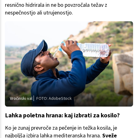
resnično hidrirala in ne bo povzročala težav z
nespečnostjo ali utrujenostjo.
Vročinski val
FOTO: AdobeStock
Lahka poletna hrana: kaj izbrati za kosilo?
Ko je zunaj prevroče za pečenje in težka kosila, je
najboljša izbira lahka mediteranska hrana.
Sveže