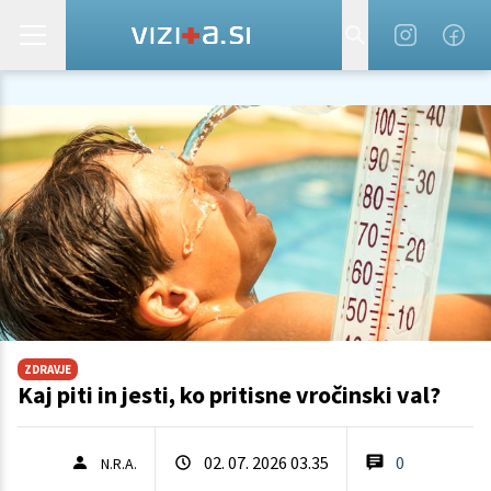
ZDRAVJE
Kaj piti in jesti, ko pritisne vročinski val?
02. 07. 2026 03.35
0
N.R.A.