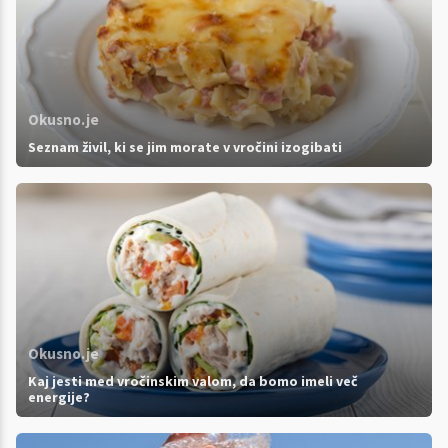
Okusno.je
Seznam živil, ki se jim morate v vročini izogibati
Okusno.je
Kaj jesti med vročinskim valom, da bomo imeli več
energije?