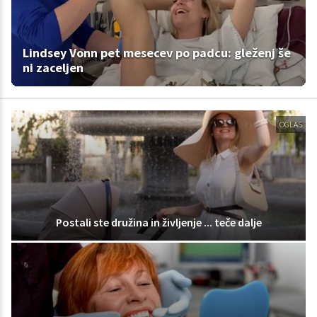
Lindsey Vonn pet mesecev po padcu: gleženj še
ni zaceljen
OGLAS
Postali ste družina in življenje ... teče dalje