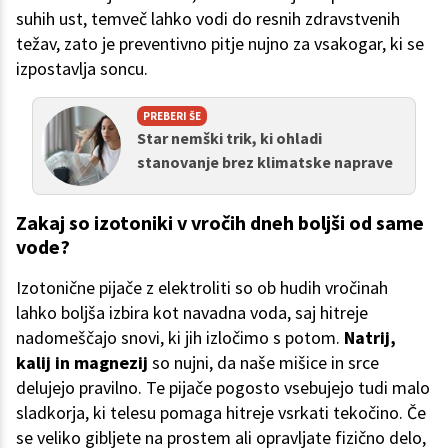
suhih ust, temveč lahko vodi do resnih zdravstvenih
težav, zato je preventivno pitje nujno za vsakogar, ki se
izpostavlja soncu.
PREBERI ŠE
Star nemški trik, ki ohladi
stanovanje brez klimatske naprave
Zakaj so izotoniki v vročih dneh boljši od same
vode?
Izotonične pijače z elektroliti so ob hudih vročinah
lahko boljša izbira kot navadna voda, saj hitreje
nadomeščajo snovi, ki jih izločimo s potom.
Natrij,
kalij in magnezij
so nujni, da naše mišice in srce
delujejo pravilno. Te pijače pogosto vsebujejo tudi malo
sladkorja, ki telesu pomaga hitreje vsrkati tekočino. Če
se veliko gibljete na prostem ali opravljate fizično delo,