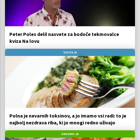
Peter Poles delil nasvete za bodoče tekmovalce
kviza Na lovu
VIZITA.SI
Polna je nevarnih toksinov, a jo imamo vsi radi: to je
najbolj nezdrava riba, ki jo mnogi redno uživajo
OKUSNO.JE