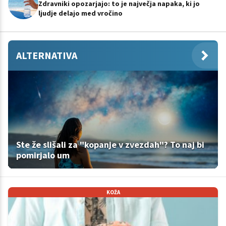
Zdravniki opozarjajo: to je največja napaka, ki jo
ljudje delajo med vročino
ALTERNATIVA
Ste že slišali za "kopanje v zvezdah"? To naj bi
pomirjalo um
KOŽA