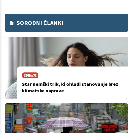
SORODNI ČLANKI
ZDRAVJE
Star nemški trik, ki ohladi stanovanje brez
klimatske naprave