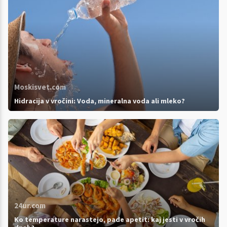
Moskisvet.com
Hidracija v vročini: Voda, mineralna voda ali mleko?
24ur.com
Ko temperature narastejo, pade apetit: kaj jesti v vročih