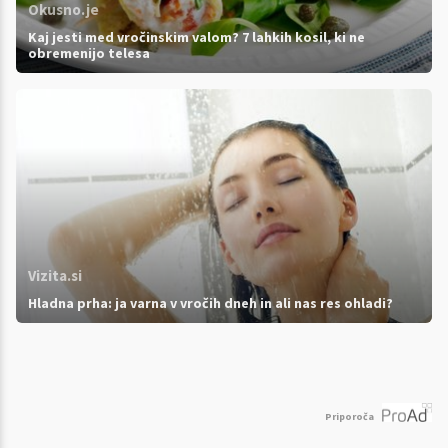
Okusno.je
Kaj jesti med vročinskim valom? 7 lahkih kosil, ki ne
obremenijo telesa
Vizita.si
Hladna prha: ja varna v vročih dneh in ali nas res ohladi?
Priporoča