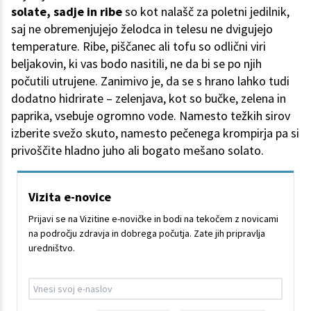
solate, sadje in ribe
so kot nalašč za poletni jedilnik,
saj ne obremenjujejo želodca in telesu ne dvigujejo
temperature. Ribe, piščanec ali tofu so odlični viri
beljakovin, ki vas bodo nasitili, ne da bi se po njih
počutili utrujene. Zanimivo je, da se s hrano lahko tudi
dodatno hidrirate – zelenjava, kot so bučke, zelena in
paprika, vsebuje ogromno vode. Namesto težkih sirov
izberite svežo skuto, namesto pečenega krompirja pa si
privoščite hladno juho ali bogato mešano solato.
Vizita e-novice
Prijavi se na Vizitine e-novičke in bodi na tekočem z novicami
na področju zdravja in dobrega počutja. Zate jih pripravlja
uredništvo.