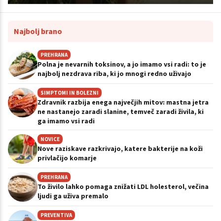
Najbolj brano
PREHRANA
Polna je nevarnih toksinov, a jo imamo vsi radi: to je
najbolj nezdrava riba, ki jo mnogi redno uživajo
SIMPTOMI IN BOLEZNI
Zdravnik razbija enega največjih mitov: mastna jetra
ne nastanejo zaradi slanine, temveč zaradi živila, ki
ga imamo vsi radi
NOVICE
Nove raziskave razkrivajo, katere bakterije na koži
privlačijo komarje
PREHRANA
To živilo lahko pomaga znižati LDL holesterol, večina
ljudi ga uživa premalo
PREVENTIVA