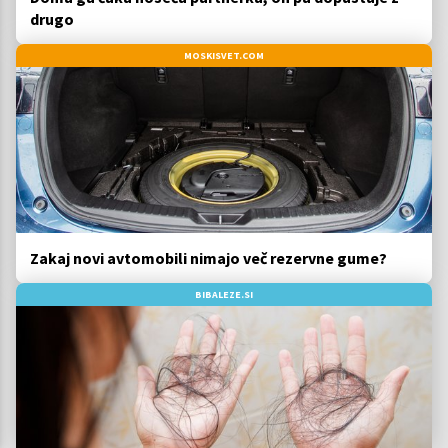
drugo
MOSKISVET.COM
Zakaj novi avtomobili nimajo več rezervne gume?
BIBALEZE.SI