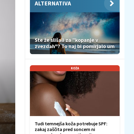
ALTERNATIVA
Ste že slišali za "kopanje v
zvezdah"? To naj bi pomirjalo um
KOŽA
Tudi temnejša koža potrebuje SPF:
zakaj zaščita pred soncem ni