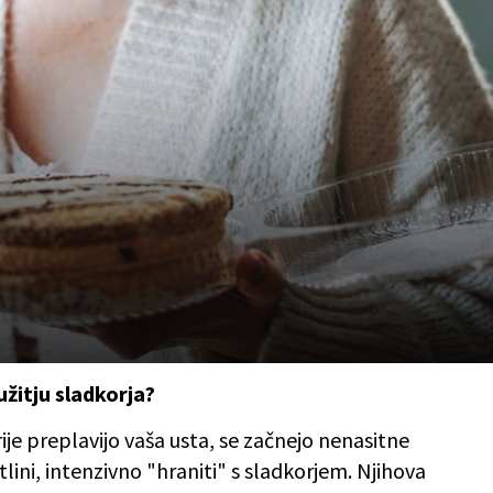
žitju sladkorja?
ije preplavijo vaša usta, se začnejo nenasitne
otlini, intenzivno "hraniti" s sladkorjem. Njihova