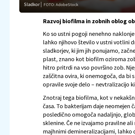
Sladkor
FOTO: AdobeStock
Razvoj biofilma in zobnih oblog ob
Ko so ustni pogoji nenehno naklonjen
lahko njihovo število v ustni votlin
sladkorjev, ki jim jih ponujamo, začnej
plast, znano kot biofilm oziroma zo
hitro pritrdi na vso površino zob. N
zaščitna ovira, ki onemogoča, da bi sl
opravile svoje delo – nevtralizacijo ki
Znotraj tega biofilma, kot v nekakšni 
časa. To bakterijam daje neomejen ča
posledično omogoča nadaljnjo, glob
sklenine. Če ne izvajamo pravilne ali 
majhnimi demineralizacijami, lahko do