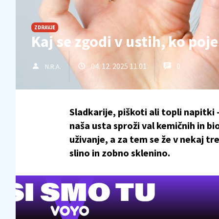
ZDRAVJE
Kaj se zgodi v ustih, ko poj
04. 12. 2025 11.01
0
N.R.A.
Sladkarije, piškoti ali topli napitk
naša usta sproži val kemičnih in b
uživanje, a za tem se že v nekaj t
slino in zobno sklenino.