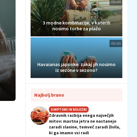
OGLAS
3 modne kombinacije, v katerih
nosimo torbe za plažo
OGLAS
Havaianas japonke: zakaj jih nosimo
iz sezone v sezono?
Najbolj brano
SIMPTOMI IN BOLEZNI
Zdravnik razbija enega največjih
mitov: mastna jetra ne nastanejo
zaradi slanine, temveč zaradi živila,
ki ga imamo vsi radi