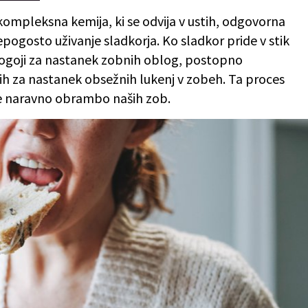
 kompleksna kemija, ki se odvija v ustih, odgovorna
repogosto uživanje sladkorja. Ko sladkor pride v stik
i pogoji za nastanek zobnih oblog, postopno
erih za nastanek obsežnih lukenj v zobeh. Ta proces
e naravno obrambo naših zob.