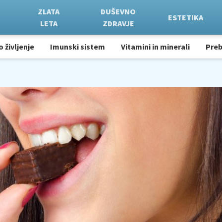
ZLATA
DUŠEVNO
ESTETIKA
LETA
ZDRAVJE
o življenje
Imunski sistem
Vitamini in minerali
Pre