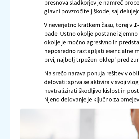
presnova sladkorjev je namreč proces, 
glavni povzročitelj škode, saj deluj
V neverjetno kratkem času, torej v
1–
pade. Ustno okolje postane izjemno k
okolje je močno agresivno in predsta
neposredno raztapljati esencialne mi
prvi, najbolj trpežen 'oklep' pred zun
Na srečo narava ponuja rešitev v obli
delovati: sprva se aktivira v svoji v
nevtralizirati škodljivo kislost in p
Njeno delovanje je ključno za omeje