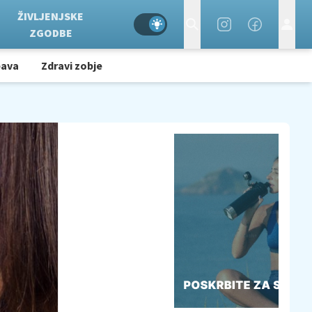
ŽIVLJENJSKE
ZGODBE
bava
Zdravi zobje