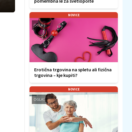
pomembna le za svetlopolte
NOVICE
OGLAS
Erotična trgovina na spletu ali fizična
trgovina – kje kupiti?
NOVICE
OGLAS