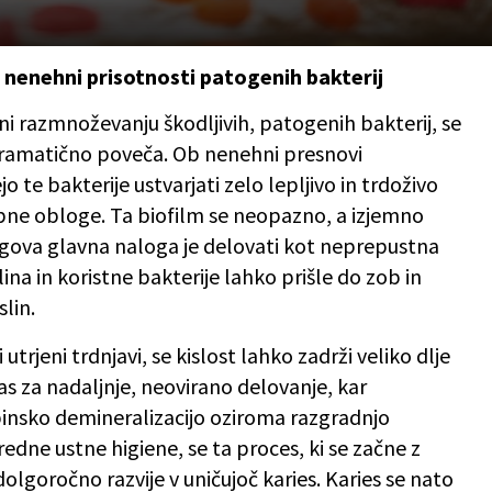
 nenehni prisotnosti patogenih bakterij
i razmnoževanju škodljivih, patogenih bakterij, se
i dramatično poveča. Ob nenehni presnovi
o te bakterije ustvarjati zelo lepljivo in trdoživo
bne obloge. Ta biofilm se neopazno, a izjemno
jegova glavna naloga je delovati kot neprepustna
ina in koristne bakterije lahko prišle do zob in
slin.
utrjeni trdnjavi, se kislost lahko zadrži veliko dlje
s za nadaljnje, neovirano delovanje, kar
insko demineralizacijo oziroma razgradnjo
redne ustne higiene, se ta proces, ki se začne z
lgoročno razvije v uničujoč karies. Karies se nato