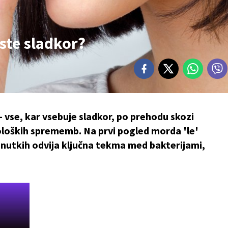
este sladkor?
i – vse, kar vsebuje sladkor, po prehodu skozi
ioloških sprememb. Na prvi pogled morda 'le'
renutkih odvija ključna tekma med bakterijami,