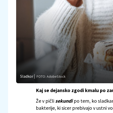
Sladkor
FOTO: AdobeStock
Kaj se dejansko zgodi kmalu po zau
Že v pičli
sekundi
po tem, ko sladkar
bakterije, ki sicer prebivajo v ustni v