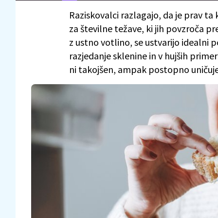
Raziskovalci razlagajo, da je prav ta
za številne težave, ki jih povzroča p
z ustno votlino, se ustvarijo idealn
razjedanje sklenine in v hujših prim
ni takojšen, ampak postopno uničuj