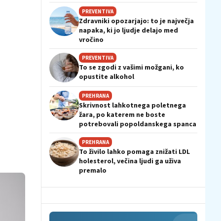
PREVENTIVA
Zdravniki opozarjajo: to je največja
napaka, ki jo ljudje delajo med
vročino
PREVENTIVA
To se zgodi z vašimi možgani, ko
opustite alkohol
PREHRANA
Skrivnost lahkotnega poletnega
žara, po katerem ne boste
potrebovali popoldanskega spanca
PREHRANA
To živilo lahko pomaga znižati LDL
holesterol, večina ljudi ga uživa
premalo