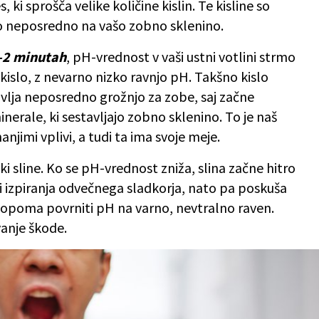
ki sprošča velike količine kislin. Te kisline so
ejo neposredno na vašo zobno sklenino.
2 minutah
, pH-vrednost v vaši ustni votlini strmo
islo, z nevarno nizko ravnjo pH. Takšno kislo
vlja neposredno grožnjo za zobe, saj začne
nerale, ki sestavljajo zobno sklenino. To je naš
anjimi vplivi, a tudi ta ima svoje meje.
ki sline. Ko se pH-vrednost zniža, slina začne hitro
logi izpiranja odvečnega sladkorja, nato pa poskuša
ostopoma povrniti pH na varno, nevtralno raven.
vanje škode.