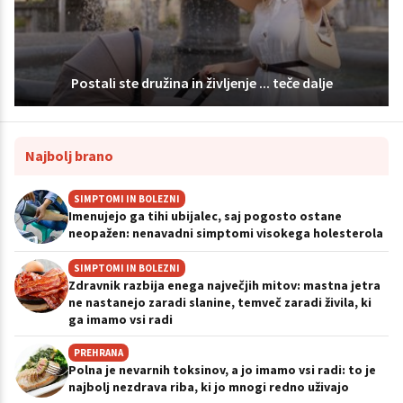
Postali ste družina in življenje ... teče dalje
Najbolj brano
SIMPTOMI IN BOLEZNI
Imenujejo ga tihi ubijalec, saj pogosto ostane
neopažen: nenavadni simptomi visokega holesterola
SIMPTOMI IN BOLEZNI
Zdravnik razbija enega največjih mitov: mastna jetra
ne nastanejo zaradi slanine, temveč zaradi živila, ki
ga imamo vsi radi
PREHRANA
Polna je nevarnih toksinov, a jo imamo vsi radi: to je
najbolj nezdrava riba, ki jo mnogi redno uživajo