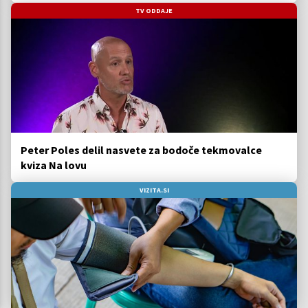
TV ODDAJE
Peter Poles delil nasvete za bodoče tekmovalce
kviza Na lovu
VIZITA.SI