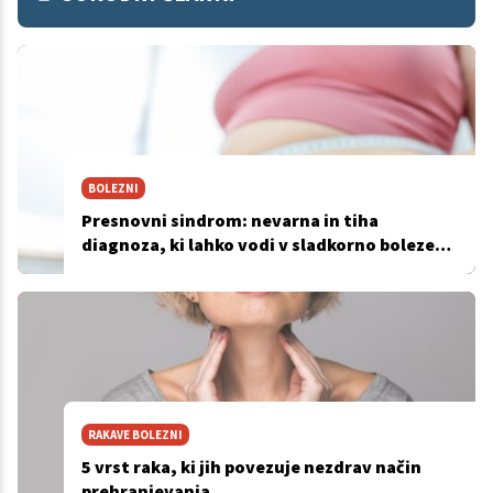
BOLEZNI
Presnovni sindrom: nevarna in tiha
diagnoza, ki lahko vodi v sladkorno bolezen
in srčno kap
RAKAVE BOLEZNI
5 vrst raka, ki jih povezuje nezdrav način
prehranjevanja