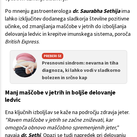
Po mnenju gastroenterologa
dr. Saurabha Sethija
ima
lahko izključitev dodanega sladkorja številne pozitivne
učinke, od zmanjšanja maščobe v jetrih do izboljšanja
delovanja ledvic in krepitve imunskega sistema, poroča
British Express
.
PREBERI ŠE
Presnovni sindrom: nevarna in tiha
diagnoza, ki lahko vodi v sladkorno
bolezen in srčno kap
Manj maščobe v jetrih in boljše delovanje
ledvic
Ena ključnih izboljšav se kaže na področju zdravja jeter.
"Raven maščobe v jetrih se začne zniževati, kar
omogoča obnovo maščobno spremenjenih jeter,"
navaja
dr. Sethi
. Opazi se tudi napredek pri delovanju