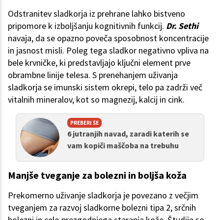
Odstranitev sladkorja iz prehrane lahko bistveno
pripomore k izboljšanju kognitivnih funkcij.
Dr. Sethi
navaja, da se opazno poveča sposobnost koncentracije
in jasnost misli. Poleg tega sladkor negativno vpliva na
bele krvničke, ki predstavljajo ključni element prve
obrambne linije telesa. S prenehanjem uživanja
sladkorja se imunski sistem okrepi, telo pa zadrži več
vitalnih mineralov, kot so magnezij, kalcij in cink.
PREBERI ŠE
6 jutranjih navad, zaradi katerih se
vam kopiči maščoba na trebuhu
Manjše tveganje za bolezni in boljša koža
Prekomerno uživanje sladkorja je povezano z večjim
tveganjem za razvoj sladkorne bolezni tipa 2, srčnih
bolezni in celo prezgodnjega staranja kože. Študije so