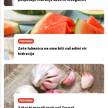
PREHRANA
Zato lubenica ne sme biti vaš edini vir
hidracije
PREHRANA
Zakaj bi morali jesti več česna?