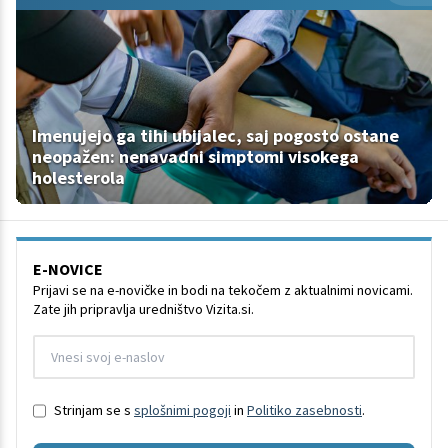
Imenujejo ga tihi ubijalec, saj pogosto ostane
neopažen: nenavadni simptomi visokega
holesterola
E-NOVICE
Prijavi se na e-novičke in bodi na tekočem z aktualnimi novicami.
Zate jih pripravlja uredništvo Vizita.si.
Strinjam se s
splošnimi pogoji
in
Politiko zasebnosti
.