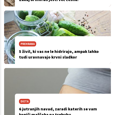
PREHRANA
5 živil, ki vas ne le hidrirajo, ampak lahko
tudi uravnavajo krvni sladkor
DIETA
6 jutranjih navad, zaradi katerih se vam
kopiči maščoba na trebuhu