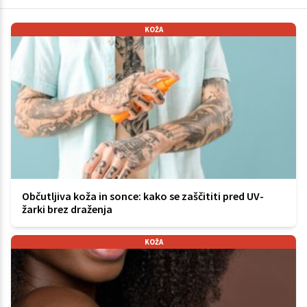
KOŽA
Občutljiva koža in sonce: kako se zaščititi pred UV-
žarki brez draženja
KOŽA