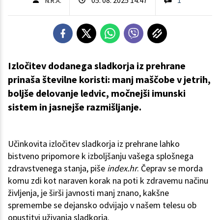
N.R.A.
Izločitev dodanega sladkorja iz prehrane
prinaša številne koristi: manj maščobe v jetrih,
boljše delovanje ledvic, močnejši imunski
sistem in jasnejše razmišljanje.
Učinkovita izločitev sladkorja iz prehrane lahko
bistveno pripomore k izboljšanju vašega splošnega
zdravstvenega stanja, piše
index.hr
. Čeprav se morda
komu zdi kot naraven korak na poti k zdravemu načinu
življenja, je širši javnosti manj znano, kakšne
spremembe se dejansko odvijajo v našem telesu ob
opustitvi uživanja sladkorja.