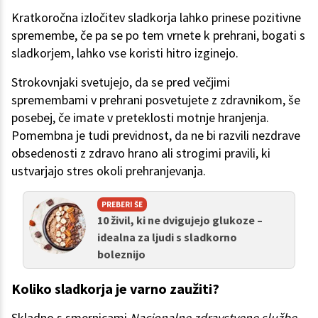
Kratkoročna izločitev sladkorja lahko prinese pozitivne
spremembe, če pa se po tem vrnete k prehrani, bogati s
sladkorjem, lahko vse koristi hitro izginejo.
Strokovnjaki svetujejo, da se pred večjimi
spremembami v prehrani posvetujete z zdravnikom, še
posebej, če imate v preteklosti motnje hranjenja.
Pomembna je tudi previdnost, da ne bi razvili nezdrave
obsedenosti z zdravo hrano ali strogimi pravili, ki
ustvarjajo stres okoli prehranjevanja.
PREBERI ŠE
10 živil, ki ne dvigujejo glukoze –
idealna za ljudi s sladkorno
boleznijo
Koliko sladkorja je varno zaužiti?
Skladno s smernicami
Nacionalne zdravstvene službe