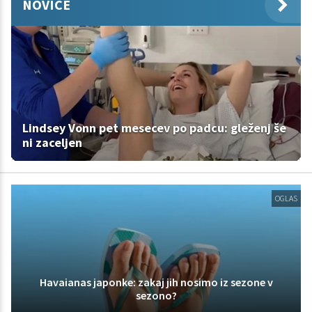
NOVICE
Lindsey Vonn pet mesecev po padcu: gleženj še
ni zaceljen
OGLAS
Havaianas japonke: zakaj jih nosimo iz sezone v
sezono?