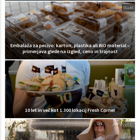
OGLAS
Embalaža za pecivo: karton, plastika ali BIO material –
primerjava glede na izgled, ceno in trajnost
10 let in več kot 1.300 lokacij Fresh Corner
OGLAS