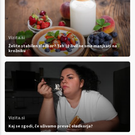
Vizita.si
Želite stabilen sladkor? Teh 10 živil ne sme manjkati na
krožniku
Vizita.si
Kaj se zgodi, če uživamo preveč sladkorja?