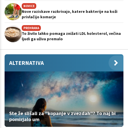
NOVICE
Nove raziskave razkrivajo, katere bakterije na koži
privlačijo komarje
PREHRANA
To živilo lahko pomaga znižati LDL holesterol, večina
ljudi ga uživa premalo
ALTERNATIVA
Ste že slišali za "kopanje v zvezdah"? To naj bi
pomirjalo um