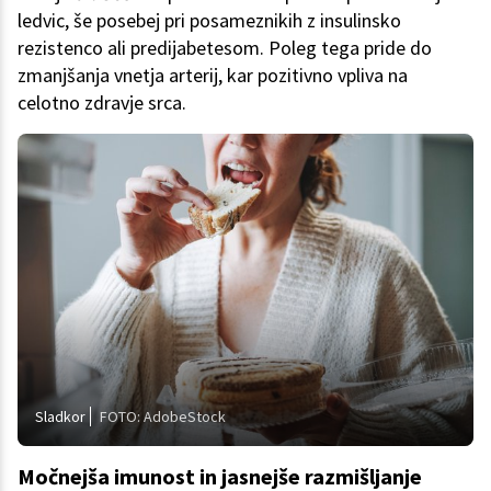
ledvic, še posebej pri posameznikih z insulinsko
rezistenco ali predijabetesom. Poleg tega pride do
zmanjšanja vnetja arterij, kar pozitivno vpliva na
celotno zdravje srca.
Sladkor
FOTO: AdobeStock
Močnejša imunost in jasnejše razmišljanje