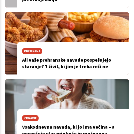
PREHRANA
Ali vaše prehranske navade pospešujejo
staranje? 7 živil, ki jim je treba reči ne
ZDRAVJE
Vsakodnevna navada, ki jo ima večina – a
pospešuje staranje kože in možganov