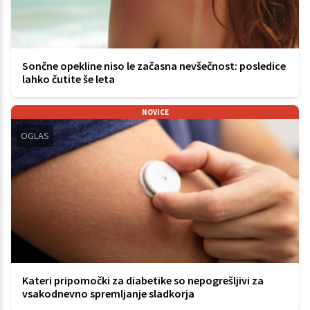
Sončne opekline niso le začasna nevšečnost: posledice
lahko čutite še leta
NOVICE
OGLAS
Kateri pripomočki za diabetike so nepogrešljivi za
vsakodnevno spremljanje sladkorja