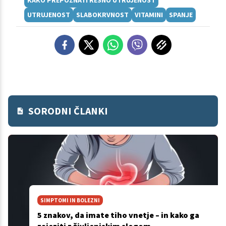
KAKO PREPOZNATI RESNO UTRUJENOST
UTRUJENOST
SLABOKRVNOST
VITAMINI
SPANJE
SORODNI ČLANKI
SIMPTOMI IN BOLEZNI
5 znakov, da imate tiho vnetje – in kako ga