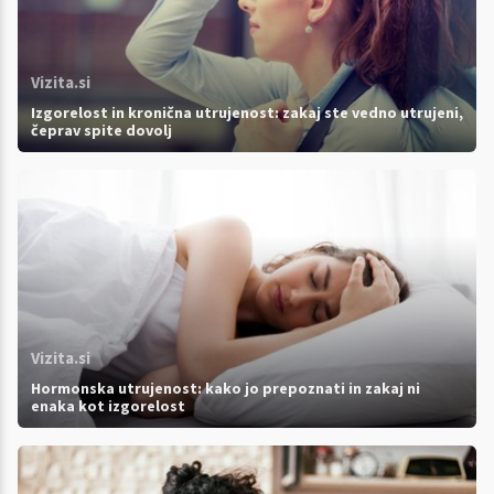
Vizita.si
Izgorelost in kronična utrujenost: zakaj ste vedno utrujeni,
čeprav spite dovolj
Vizita.si
Hormonska utrujenost: kako jo prepoznati in zakaj ni
enaka kot izgorelost