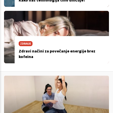
Kako nas tehnologija tiho uničuje?
ZDRAVJE
Zdravi načini za povečanje energije brez
kofeina