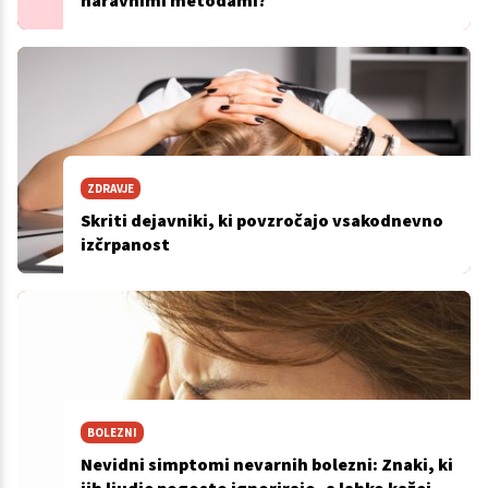
naravnimi metodami?
ZDRAVJE
Skriti dejavniki, ki povzročajo vsakodnevno
izčrpanost
BOLEZNI
Nevidni simptomi nevarnih bolezni: Znaki, ki