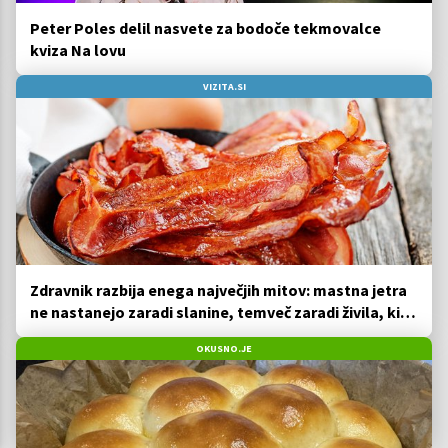
Peter Poles delil nasvete za bodoče tekmovalce
kviza Na lovu
VIZITA.SI
Zdravnik razbija enega največjih mitov: mastna jetra
ne nastanejo zaradi slanine, temveč zaradi živila, ki
ga imamo vsi radi
OKUSNO.JE