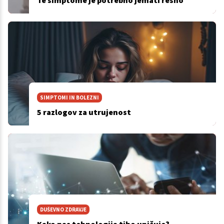
Te simptome je potrebno jemati resno
SIMPTOMI IN BOLEZNI
5 razlogov za utrujenost
DUŠEVNO ZDRAVJE