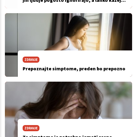
jih ljudje pogosto ignorirajo, a lahko kažejo
na resne zdravstvene težave
ZDRAVJE
Prepoznajte simptome, preden bo prepozno
ZDRAVJE