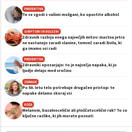
PREVENTIVA
To se zgodi z vašimi možgani, ko opustite alkohol
SIMPTOMI IN BOLEZNI
Zdravnik razbija enega največjih mitov: mastna jetra
ne nastanejo zaradi slanine, temveč zaradi živila, ki
ga imamo vsi radi
PREVENTIVA
Zdravniki opozarjajo: to je največja napaka, ki jo
ljudje delajo med vročino
ZDRAVJE
Po 50. letu telo potrebuje drugačen pristop: te
napake delamo skoraj vsi
KOŽA
Melanom, bazalnocelični ali ploščatocelični rak? To so
ključne razlike, ki jih morate poznati