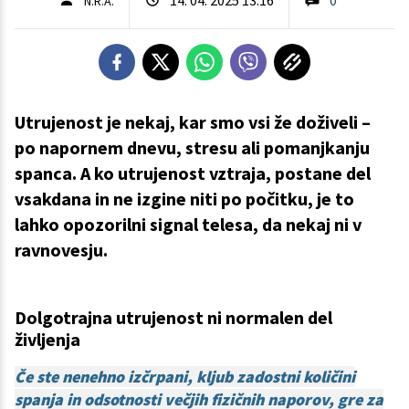
N.R.A.
Utrujenost je nekaj, kar smo vsi že doživeli –
po napornem dnevu, stresu ali pomanjkanju
spanca. A ko utrujenost vztraja, postane del
vsakdana in ne izgine niti po počitku, je to
lahko opozorilni signal telesa, da nekaj ni v
ravnovesju.
Dolgotrajna utrujenost ni normalen del
življenja
Če ste nenehno izčrpani, kljub zadostni količini
spanja in odsotnosti večjih fizičnih naporov, gre za