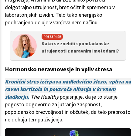
dolgotrajno utrujenost, brez očitnih sprememb v
laboratorijskih izvidih. Telo tako energijsko
podhranjeno deluje v varčevalnem načinu.
PREBERI ŠE
Kako se znebiti spomladanske
utrujenosti z naravnimi metodami?
Hormonsko neravnovesje in vpliv stresa
Kronični stres izčrpava nadledvično žlezo, vpliva na
raven kortizola in povzroča nihanja v krvnem
sladkorju.
The Healthy
pojasnjuje, da je to stanje
pogosto odgovorno za jutranjo zaspanost,
popoldansko brezvoljnost in občutek, da telo preprosto
ne dohaja tempa življenja.