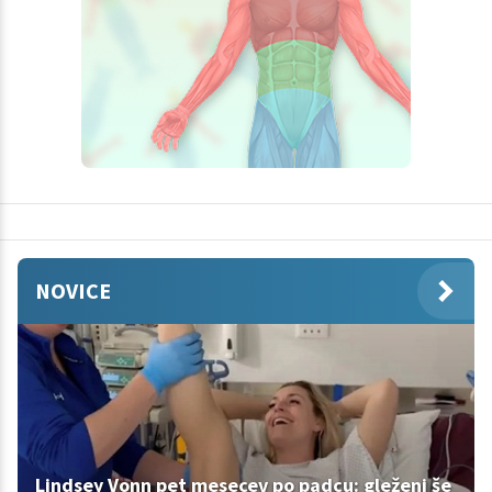
NOVICE
Lindsey Vonn pet mesecev po padcu: gleženj še