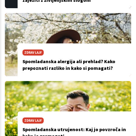
zajeziti z življenjskim slogom
ZDRAV LAJF
Spomladanska alergija ali prehlad? Kako
prepoznati razliko in kako si pomagati?
ZDRAV LAJF
Spomladanska utrujenost: Kaj jo povzroča in