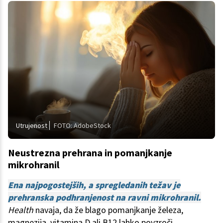
Utrujenost
FOTO: AdobeStock
Neustrezna prehrana in pomanjkanje
mikrohranil
Ena najpogostejših, a spregledanih težav je
prehranska podhranjenost na ravni mikrohranil.
Health
navaja, da že blago pomanjkanje železa,
magnezija, vitamina D ali B12 lahko povzroči