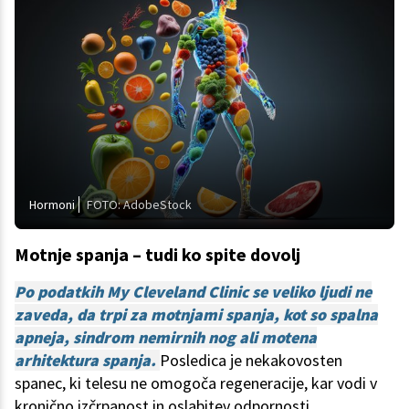
Hormoni
FOTO: AdobeStock
Motnje spanja – tudi ko spite dovolj
Po podatkih My Cleveland Clinic se veliko ljudi ne
zaveda, da trpi za motnjami spanja, kot so spalna
apneja, sindrom nemirnih nog ali motena
arhitektura spanja.
Posledica je nekakovosten
spanec, ki telesu ne omogoča regeneracije, kar vodi v
kronično izčrpanost in oslabitev odpornosti.