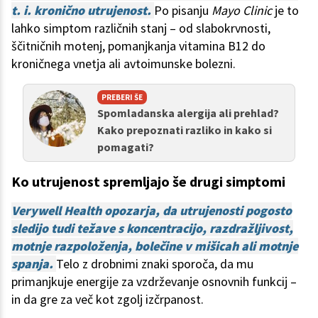
t. i. kronično utrujenost.
Po pisanju
Mayo Clinic
je to
lahko simptom različnih stanj – od slabokrvnosti,
ščitničnih motenj, pomanjkanja vitamina B12 do
kroničnega vnetja ali avtoimunske bolezni.
PREBERI ŠE
Spomladanska alergija ali prehlad?
Kako prepoznati razliko in kako si
pomagati?
Ko utrujenost spremljajo še drugi simptomi
Verywell Health opozarja, da utrujenosti pogosto
sledijo tudi težave s koncentracijo, razdražljivost,
motnje razpoloženja, bolečine v mišicah ali motnje
spanja.
Telo z drobnimi znaki sporoča, da mu
primanjkuje energije za vzdrževanje osnovnih funkcij –
in da gre za več kot zgolj izčrpanost.