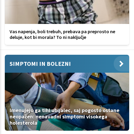
Vas napenja, boli trebuh, prebava pa preprosto ne
deluje, kot bi morala? To ni naključje
SIMPTOMI IN BOLEZNI
Imenujejo ga tihi ubijalec, saj pogosto ostane
neopažen: nenavadni simptomi visokega
holesterola