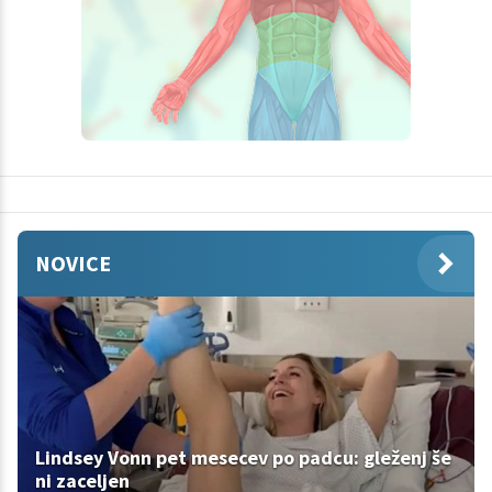
NOVICE
Lindsey Vonn pet mesecev po padcu: gleženj še
ni zaceljen