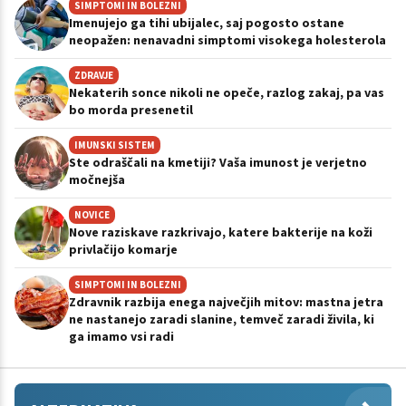
SIMPTOMI IN BOLEZNI
Imenujejo ga tihi ubijalec, saj pogosto ostane
neopažen: nenavadni simptomi visokega holesterola
ZDRAVJE
Nekaterih sonce nikoli ne opeče, razlog zakaj, pa vas
bo morda presenetil
IMUNSKI SISTEM
Ste odraščali na kmetiji? Vaša imunost je verjetno
močnejša
NOVICE
Nove raziskave razkrivajo, katere bakterije na koži
privlačijo komarje
SIMPTOMI IN BOLEZNI
Zdravnik razbija enega največjih mitov: mastna jetra
ne nastanejo zaradi slanine, temveč zaradi živila, ki
ga imamo vsi radi