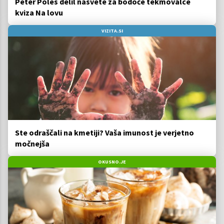
Peter Poles delil nasvete za bodoče tekmovalce
kviza Na lovu
VIZITA.SI
Ste odraščali na kmetiji? Vaša imunost je verjetno
močnejša
OKUSNO.JE