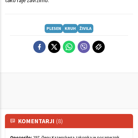
tako raje zavrzimo.
PLESEN
KRUH
ŽIVILA
KOMENTARJI
(8)
Opozorilo:
297. členu Kazenskega zakonika je posameznik