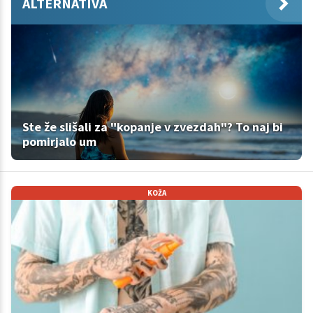
ALTERNATIVA
Ste že slišali za "kopanje v zvezdah"? To naj bi
pomirjalo um
KOŽA