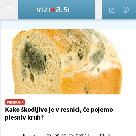
PREHRANA
Kako škodljivo je v resnici, če pojemo
plesniv kruh?
25. 05. 2017 07.54
8