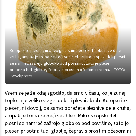
Ko opazite plesen, ni dovolj, da samo odrežete plesnive dele
kruha, ampak je treba zavreči ves hleb. Mikroskopski deli plesni
se namreč zažrejo globoko pod površino, zato je plesen
prisotna tudi globlje, čeprav s prostim očesom ni vidna.
FOTO:
iStockphoto
Vsem se je že kdaj zgodilo, da smo v času, ko je zunaj
toplo in je veliko vlage, odkrili plesniv kruh. Ko opazite
plesen, ni dovolj, da samo odrežete plesnive dele kruha,
ampak je treba zavreči ves hleb. Mikroskopski deli
plesni se namreč zažrejo globoko pod površino, zato je
plesen prisotna tudi globlje, čeprav s prostim očesom ni