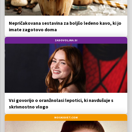
Nepričakovana sestavina za boljšo ledeno kavo, ki jo
imate zagotovo doma
ZADOVOLJNA.SI
Vsi govorijo o oranžnolasi lepotici, ki navdušuje s
skrivnostno vlogo
MOSKISVET.COM