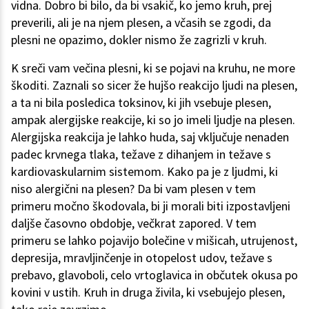
vidna. Dobro bi bilo, da bi vsakič, ko jemo kruh, prej
preverili, ali je na njem plesen, a včasih se zgodi, da
plesni ne opazimo, dokler nismo že zagrizli v kruh.
K sreči vam večina plesni, ki se pojavi na kruhu, ne more
škoditi. Zaznali so sicer že hujšo reakcijo ljudi na plesen,
a ta ni bila posledica toksinov, ki jih vsebuje plesen,
ampak alergijske reakcije, ki so jo imeli ljudje na plesen.
Alergijska reakcija je lahko huda, saj vključuje nenaden
padec krvnega tlaka, težave z dihanjem in težave s
kardiovaskularnim sistemom. Kako pa je z ljudmi, ki
niso alergični na plesen? Da bi vam plesen v tem
primeru močno škodovala, bi ji morali biti izpostavljeni
daljše časovno obdobje, večkrat zapored. V tem
primeru se lahko pojavijo bolečine v mišicah, utrujenost,
depresija, mravljinčenje in otopelost udov, težave s
prebavo, glavoboli, celo vrtoglavica in občutek okusa po
kovini v ustih. Kruh in druga živila, ki vsebujejo plesen,