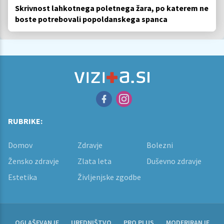
Skrivnost lahkotnega poletnega žara, po katerem ne
boste potrebovali popoldanskega spanca
RUBRIKE:
Domov
Zdravje
Bolezni
Žensko zdravje
Zlata leta
Duševno zdravje
Estetika
Življenjske zgodbe
OGLAŠEVANJE
UREDNIŠTVO
PRO PLUS
MODERIRANJE