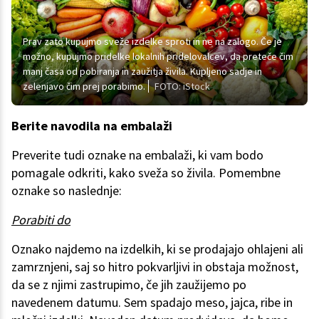
Prav zato kupujmo sveže izdelke sproti in ne na zalogo. Če je
možno, kupujmo pridelke lokalnih pridelovalcev, da preteče čim
manj časa od pobiranja in zaužitja živila. Kupljeno sadje in
zelenjavo čim prej porabimo.
FOTO: iStock
Berite navodila na embalaži
Preverite tudi oznake na embalaži, ki vam bodo
pomagale odkriti, kako sveža so živila. Pomembne
oznake so naslednje:
Porabiti do
Oznako najdemo na izdelkih, ki se prodajajo ohlajeni ali
zamrznjeni, saj so hitro pokvarljivi in obstaja možnost,
da se z njimi zastrupimo, če jih zaužijemo po
navedenem datumu. Sem spadajo meso, jajca, ribe in