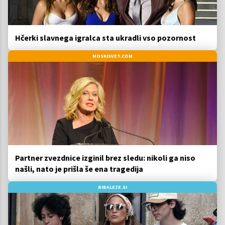
Hčerki slavnega igralca sta ukradli vso pozornost
MOSKISVET.COM
Partner zvezdnice izginil brez sledu: nikoli ga niso
našli, nato je prišla še ena tragedija
BIBALEZE.SI