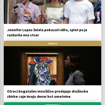
Jennifer Lopez želela pokazati idilo, splet pa je
razburila ena stvar
CEKIN.SI
Otroci bogatašev množično prodajajo družinske
zbirke: raje imajo denar kot umetnine
DOMINVRT.SI