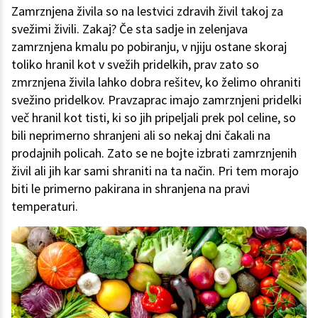
Zamrznjena živila so na lestvici zdravih živil takoj za
svežimi živili. Zakaj? Če sta sadje in zelenjava
zamrznjena kmalu po pobiranju, v njiju ostane skoraj
toliko hranil kot v svežih pridelkih, prav zato so
zmrznjena živila lahko dobra rešitev, ko želimo ohraniti
svežino pridelkov. Pravzaprac imajo zamrznjeni pridelki
več hranil kot tisti, ki so jih pripeljali prek pol celine, so
bili neprimerno shranjeni ali so nekaj dni čakali na
prodajnih policah. Zato se ne bojte izbrati zamrznjenih
živil ali jih kar sami shraniti na ta način. Pri tem morajo
biti le primerno pakirana in shranjena na pravi
temperaturi.