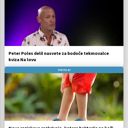
Peter Poles delil nasvete za bodoče tekmovalce
kviza Na lovu
VIZITA.SI
Nove raziskave razkrivajo, katere bakterije na koži