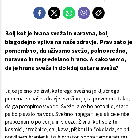
Bolj kot je hrana sveža in naravna, bolj
blagodejno vpliva na naše zdravje. Prav zato je
pomembno, da uživamo svežo, polnovredno,
naravno in nepredelano hrano. A kako vemo,
da je hrana sveža in do kdaj ostane sveža?
Jajce je eno od živil, katerega svežina je ključnega
pomena za naše zdravje. Svežino jajca preverimo tako,
da ga potopimo v vodo. Sveže jajce bo potonilo, staro
pa bo plavalo na vodi. Svežino ribjega fileja ali cele ribe
prepoznamo po vonju in videzu. Živila, kot so žitni
kosmiči, stročnice, čaj, kava, piškoti in čokolada, se pri
pravilnem hranjenju (suh prostor, sobna temperatura)