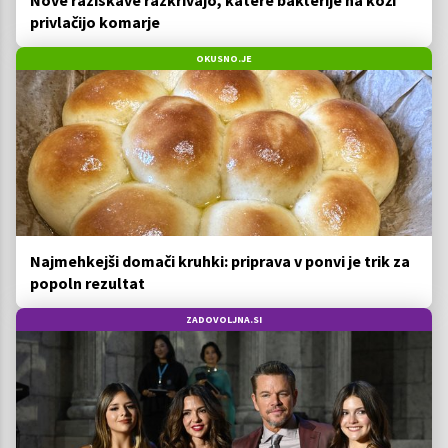
privlačijo komarje
OKUSNO.JE
Najmehkejši domači kruhki: priprava v ponvi je trik za
popoln rezultat
ZADOVOLJNA.SI