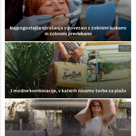
Najpogostejša vprašanja v povezavi z zobnimi luskami
in zobnimi prevlekami
OGLAS
3 modne kombinacije, v katerih nosimo torbe za plažo
OGLAS