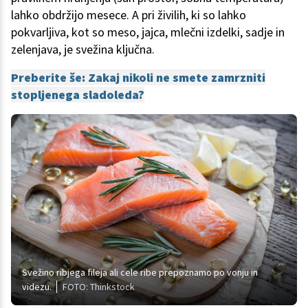
lahko obdržijo mesece. A pri živilih, ki so lahko
pokvarljiva, kot so meso, jajca, mlečni izdelki, sadje in
zelenjava, je svežina ključna.
Preberite še: Zakaj nikoli ne smete zamrzniti
stopljenega sladoleda?
Svežino ribjega fileja ali cele ribe prepoznamo po vonju in
videzu.
FOTO: Thinkstock