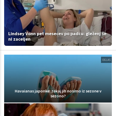
Lindsey Vonn pet mesecev po padcu: gleženj še
ni zaceljen
OGLAS
Havaianas japonke: zakaj jih nosimo iz sezone v
sezono?