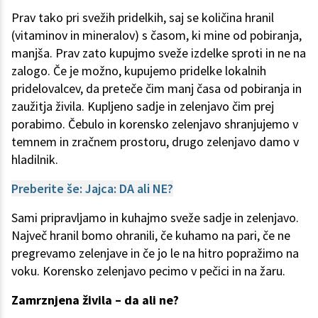
Prav tako pri svežih pridelkih, saj se količina hranil
(vitaminov in mineralov) s časom, ki mine od pobiranja,
manjša. Prav zato kupujmo sveže izdelke sproti in ne na
zalogo. Če je možno, kupujemo pridelke lokalnih
pridelovalcev, da preteče čim manj časa od pobiranja in
zaužitja živila. Kupljeno sadje in zelenjavo čim prej
porabimo. Čebulo in korensko zelenjavo shranjujemo v
temnem in zračnem prostoru, drugo zelenjavo damo v
hladilnik.
Preberite še: Jajca: DA ali NE?
Sami pripravljamo in kuhajmo sveže sadje in zelenjavo.
Največ hranil bomo ohranili, če kuhamo na pari, če ne
pregrevamo zelenjave in če jo le na hitro popražimo na
voku. Korensko zelenjavo pecimo v pečici in na žaru.
Zamrznjena živila – da ali ne?