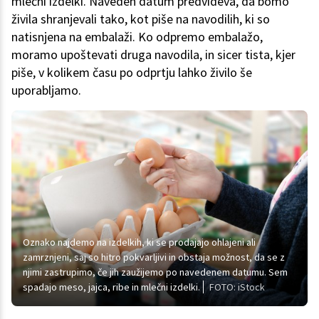
mlečni izdelki. Naveden datum predvideva, da bomo
živila shranjevali tako, kot piše na navodilih, ki so
natisnjena na embalaži. Ko odpremo embalažo,
moramo upoštevati druga navodila, in sicer tista, kjer
piše, v kolikem času po odprtju lahko živilo še
uporabljamo.
Oznako najdemo na izdelkih, ki se prodajajo ohlajeni ali
zamrznjeni, saj so hitro pokvarljivi in obstaja možnost, da se z
njimi zastrupimo, če jih zaužijemo po navedenem datumu. Sem
spadajo meso, jajca, ribe in mlečni izdelki.
FOTO: iStock