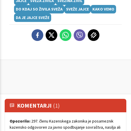
JAJCE
SVEŽA ŽIVILA
SVEŽINA ŽIVIL
DO KDAJ SO ŽIVILA SVEŽA
SVEŽE JAJCE
KAKO VEMO
DA JE JAJCE SVEŽE
KOMENTARJI
(1)
Opozorilo:
297. členu Kazenskega zakonika je posameznik
kazensko odgovoren za javno spodbujanje sovraštva, nasilja ali