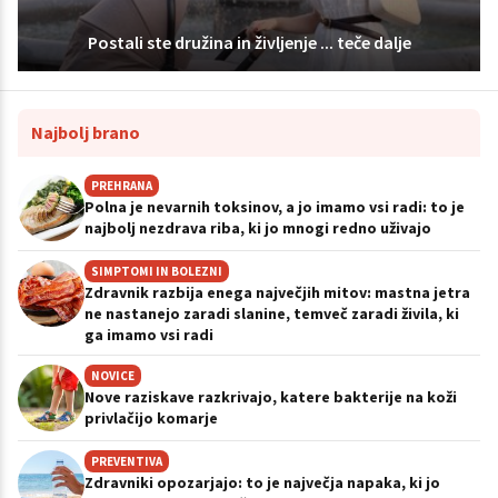
Postali ste družina in življenje ... teče dalje
Najbolj brano
PREHRANA
Polna je nevarnih toksinov, a jo imamo vsi radi: to je
najbolj nezdrava riba, ki jo mnogi redno uživajo
SIMPTOMI IN BOLEZNI
Zdravnik razbija enega največjih mitov: mastna jetra
ne nastanejo zaradi slanine, temveč zaradi živila, ki
ga imamo vsi radi
NOVICE
Nove raziskave razkrivajo, katere bakterije na koži
privlačijo komarje
PREVENTIVA
Zdravniki opozarjajo: to je največja napaka, ki jo