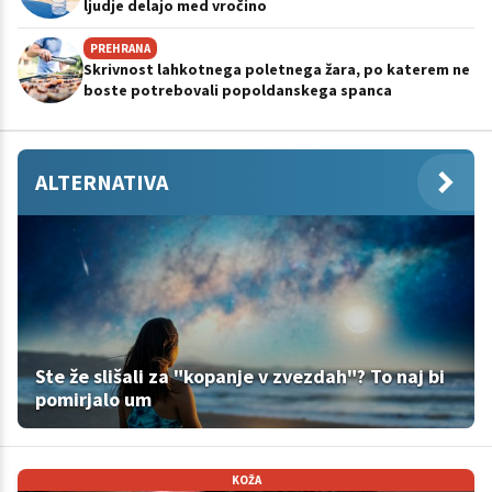
ljudje delajo med vročino
PREHRANA
Skrivnost lahkotnega poletnega žara, po katerem ne
boste potrebovali popoldanskega spanca
ALTERNATIVA
Ste že slišali za "kopanje v zvezdah"? To naj bi
pomirjalo um
KOŽA