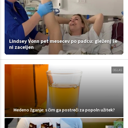
Lindsey Vonn pet mesecev po padcu: gleženj še
ni zaceljen
OGLAS
Medeno žganje: s čim ga postreči za popoln užitek?