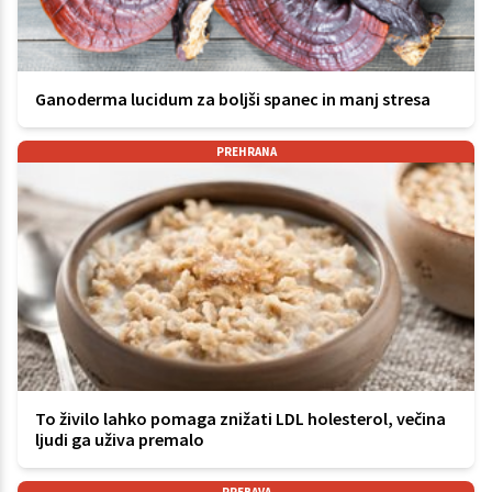
Ganoderma lucidum za boljši spanec in manj stresa
PREHRANA
To živilo lahko pomaga znižati LDL holesterol, večina
ljudi ga uživa premalo