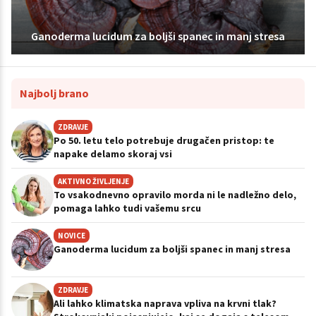
Ganoderma lucidum za boljši spanec in manj stresa
Najbolj brano
ZDRAVJE
Po 50. letu telo potrebuje drugačen pristop: te
napake delamo skoraj vsi
AKTIVNO ŽIVLJENJE
To vsakodnevno opravilo morda ni le nadležno delo,
pomaga lahko tudi vašemu srcu
NOVICE
Ganoderma lucidum za boljši spanec in manj stresa
ZDRAVJE
Ali lahko klimatska naprava vpliva na krvni tlak?