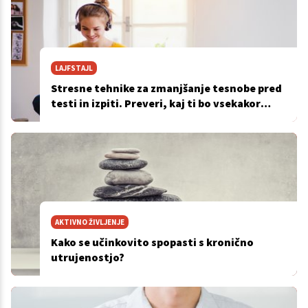
LAJFSTAJL
Stresne tehnike za zmanjšanje tesnobe pred
testi in izpiti. Preveri, kaj ti bo vsekakor
pomagalo
AKTIVNO ŽIVLJENJE
Kako se učinkovito spopasti s kronično
utrujenostjo?