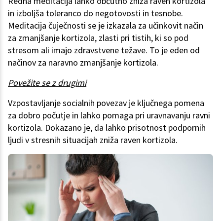
Redna meditacija lahko občutno zniža raven kortizola
in izboljša toleranco do negotovosti in tesnobe.
Meditacija čuječnosti se je izkazala za učinkovit način
za zmanjšanje kortizola, zlasti pri tistih, ki so pod
stresom ali imajo zdravstvene težave. To je eden od
načinov za naravno zmanjšanje kortizola.
Povežite se z drugimi
Vzpostavljanje socialnih povezav je ključnega pomena
za dobro počutje in lahko pomaga pri uravnavanju ravni
kortizola. Dokazano je, da lahko prisotnost podpornih
ljudi v stresnih situacijah zniža raven kortizola.