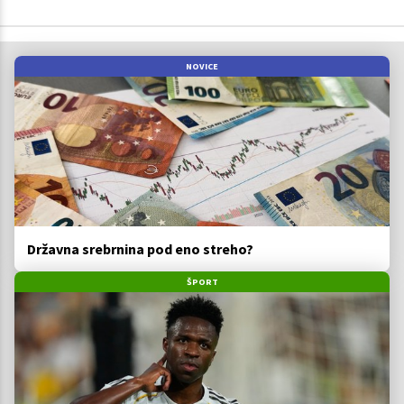
NOVICE
Državna srebrnina pod eno streho?
ŠPORT