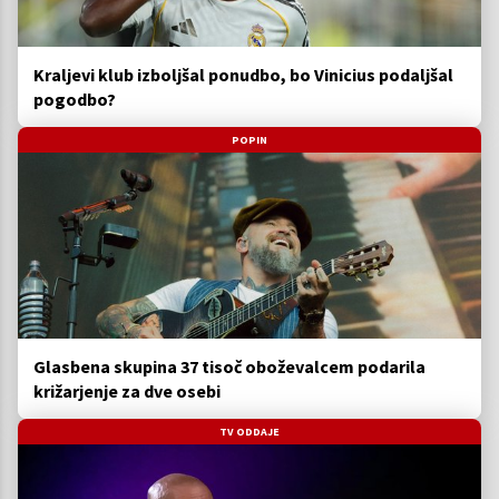
Kraljevi klub izboljšal ponudbo, bo Vinicius podaljšal
pogodbo?
POPIN
Glasbena skupina 37 tisoč oboževalcem podarila
križarjenje za dve osebi
TV ODDAJE