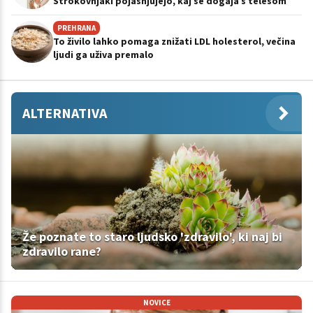
Strokovnjaki pojasnjujejo, kaj se dogaja s telesom
PREHRANA
To živilo lahko pomaga znižati LDL holesterol, večina
ljudi ga uživa premalo
ALTERNATIVA
Že poznate to staro ljudsko 'zdravilo', ki naj bi
zdravilo rane?
NOVICE