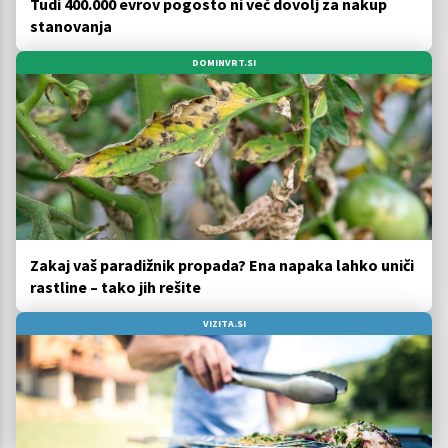
Tudi 400.000 evrov pogosto ni več dovolj za nakup
stanovanja
DOMINVRT.SI
Zakaj vaš paradižnik propada? Ena napaka lahko uniči
rastline – tako jih rešite
VIZITA.SI