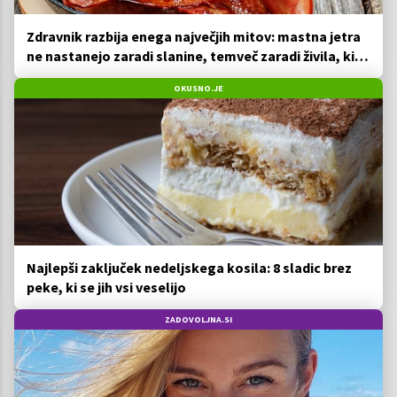
Zdravnik razbija enega največjih mitov: mastna jetra
ne nastanejo zaradi slanine, temveč zaradi živila, ki
ga imamo vsi radi
OKUSNO.JE
Najlepši zaključek nedeljskega kosila: 8 sladic brez
peke, ki se jih vsi veselijo
ZADOVOLJNA.SI