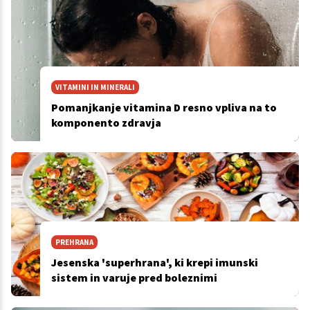
VITAMINI IN MINERALI
Pomanjkanje vitamina D resno vpliva na to
komponento zdravja
PREHRANA
Jesenska 'superhrana', ki krepi imunski
sistem in varuje pred boleznimi