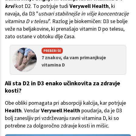
krvi
kot D2. To potrjuje tudi
Verywell Health
, ki
navaja, da D3 "
ustvari stabilnejše in višje koncentracije
vitamina D v telesu
". Razlog je biokemičen: D3 se bolje
veže na beljakovine, ki prenašajo vitamin D po telesu,
zato ostane v obtoku dlje časa.
PREBERI ŠE
7 znakov, da vam primanjkuje
vitamina D
Ali sta D2 in D3 enako učinkovita za zdravje
kosti?
Obe obliki pomagata pri absorpciji kalcija, kar potrjuje
Health
. Vendar
Verywell Health
poudarja, da je D3
bolj zanesljiv pri vzdrževanju ravni vitamina D, ki so
potrebne za dolgoročno zdravje kosti in mišic.