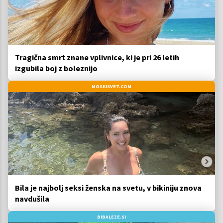
Tragična smrt znane vplivnice, ki je pri 26 letih
izgubila boj z boleznijo
MOSKISVET.COM
Bila je najbolj seksi ženska na svetu, v bikiniju znova
navdušila
BIBALEZE.SI