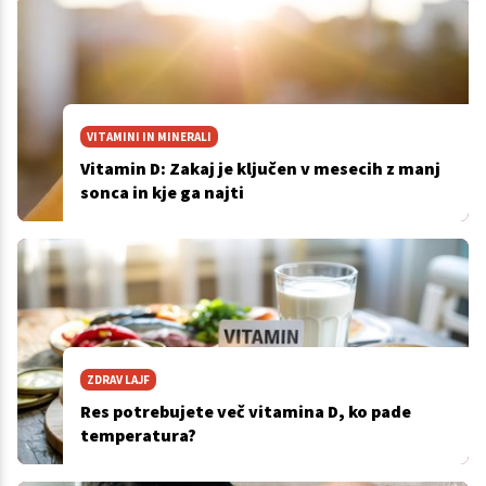
VITAMINI IN MINERALI
Vitamin D: Zakaj je ključen v mesecih z manj
sonca in kje ga najti
ZDRAV LAJF
Res potrebujete več vitamina D, ko pade
temperatura?