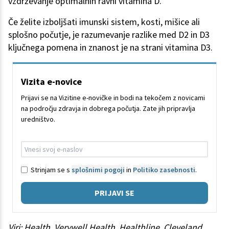
vzdrževanje optimalnih ravni vitamina D.
Če želite izboljšati imunski sistem, kosti, mišice ali
splošno počutje, je razumevanje razlike med D2 in D3
ključnega pomena in znanost je na strani vitamina D3.
Vizita e-novice
Prijavi se na Vizitine e-novičke in bodi na tekočem z novicami
na področju zdravja in dobrega počutja. Zate jih pripravlja
uredništvo.
Strinjam se s
splošnimi pogoji
in
Politiko zasebnosti
.
PRIJAVI SE
Viri: Health, Verywell Health, Healthline, Cleveland