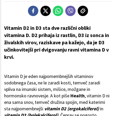
Vitamin D2 in D3 sta dve različni obliki
vitamina D. D2 prihaja iz rastlin, D3 iz sonca in
živalskih virov, raziskave pa kažejo, da je D3
učinkovitejši pri dvigovanju ravni vitamina D v
krvi.
Vitamin D je eden najpomembnejših vitaminov
sodobnega časa, ne le zaradi kosti, temveč zaradi
vpliva na imunski sistem, mišice, možgane in
hormonsko ravnovesje. A kot piše
Health
, vitamin D ni
ena sama snov, temveč družina spojin, med katerimi
sta najpomembnejši
vitamin D2 (ergokalciferol)
in
vitamin D3 (holekalciferol)
. Čeprav se pogosto