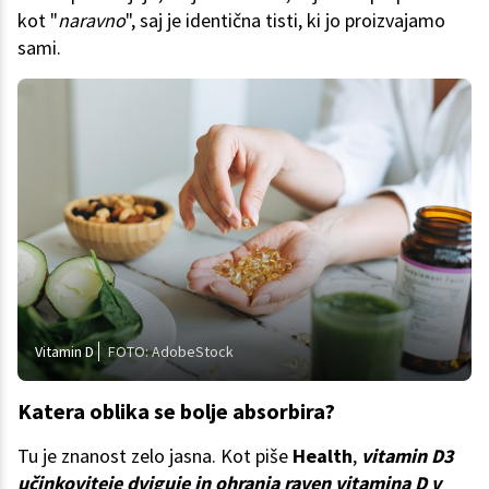
kot "
naravno
", saj je identična tisti, ki jo proizvajamo
sami.
Vitamin D
FOTO: AdobeStock
Katera oblika se bolje absorbira?
Tu je znanost zelo jasna. Kot piše
Health
,
vitamin D3
učinkoviteje dviguje in ohranja raven vitamina D v