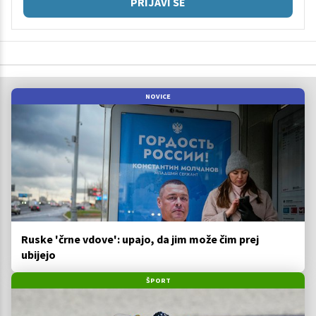
PRIJAVI SE
NOVICE
Ruske 'črne vdove': upajo, da jim može čim prej
ubijejo
ŠPORT