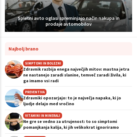
Spletni avto oglasi spreminjajo način nakupa in
prodaje avtomobilov
Najbolj brano
SIMPTOMI IN BOLEZNI
Zdravnik razbija enega največjih mitov: mastna jetra
ne nastanejo zaradi slanine, temveč zaradi živila, ki
ga imamo vsi radi
PREVENTIVA
Zdravniki opozarjajo: to je največja napaka, ki jo
ljudje delajo med vročino
VITAMINI IN MINERALI
Ne gre se vedno za utrujenost: to so simptomi
pomanjkanja kalija, ki jih velikokrat ignoriramo