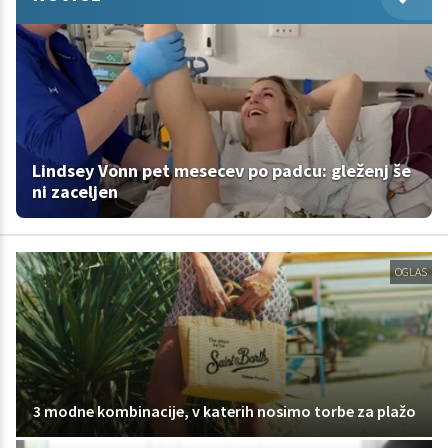
Lindsey Vonn pet mesecev po padcu: gleženj še
ni zaceljen
OGLAS
3 modne kombinacije, v katerih nosimo torbe za plažo