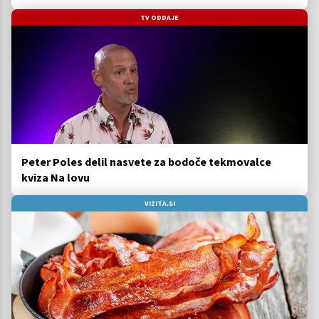
TV ODDAJE
Peter Poles delil nasvete za bodoče tekmovalce
kviza Na lovu
VIZITA.SI