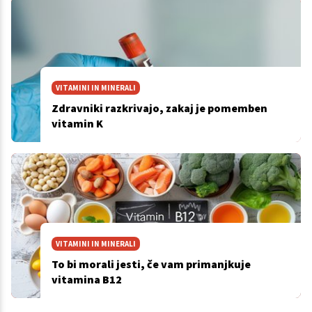
VITAMINI IN MINERALI
Zdravniki razkrivajo, zakaj je pomemben
vitamin K
VITAMINI IN MINERALI
To bi morali jesti, če vam primanjkuje
vitamina B12