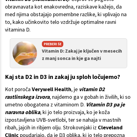
obravnavata kot enakovredna, raziskave kažejo, da
med njima obstajajo pomembne razlike, ki vplivajo na
to, kako učinkovito telo vzdržuje optimalne ravni
vitamina D.
PREBERI ŠE
Vitamin D: Zakaj je ključen v mesecih
z manj sonca in kje ga najti
Kaj sta D2 in D3 in zakaj ju sploh ločujemo?
Kot poroča
Verywell Health
, je
vitamin D2
rastlinskega izvora
, najdemo ga v gobah in živilih, ki so
umetno obogatena z vitaminom D.
Vitamin D3 pa je
naravna oblika
, ki jo telo proizvaja, ko je koža
izpostavljena UVB-svetlobi, ter se nahaja v mastnih
ribah, jajcih in ribjem olju. Strokovnjaki iz
Cleveland
Clinic
poudarjajo, da je D3 oblika, ki jo telo prepozna