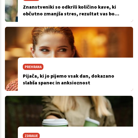
Znanstveniki so odkrili količino kave, ki
občutno zmanjša stres, rezultat vas bo
presenetil
PREHRANA
Pijača, ki jo pijemo vsak dan, dokazano
slabša spanec in anksioznost
ZDRAVJE