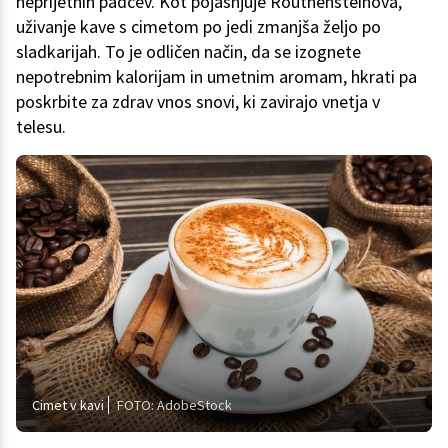
neprijetnih padcev. Kot pojasnjuje Routhensteinova,
uživanje kave s cimetom po jedi zmanjša željo po
sladkarijah. To je odličen način, da se izognete
nepotrebnim kalorijam in umetnim aromam, hkrati pa
poskrbite za zdrav vnos snovi, ki zavirajo vnetja v
telesu.
Cimet v kavi
FOTO: AdobeStock