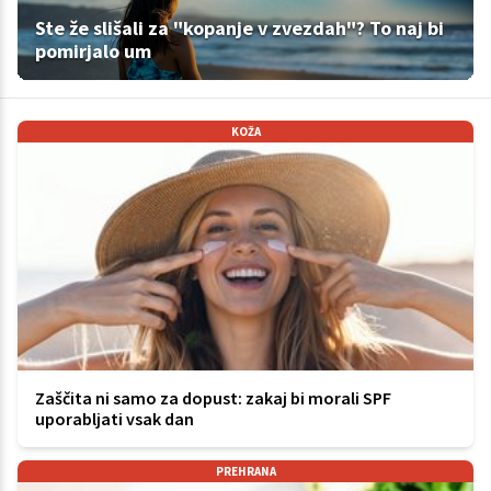
Ste že slišali za "kopanje v zvezdah"? To naj bi
pomirjalo um
KOŽA
Zaščita ni samo za dopust: zakaj bi morali SPF
uporabljati vsak dan
PREHRANA