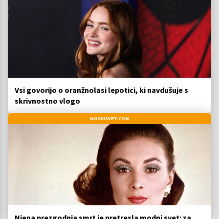
Vsi govorijo o oranžnolasi lepotici, ki navdušuje s
skrivnostno vlogo
MOSKISVET.COM
Njena prezgodnja smrt je pretresla modni svet: za