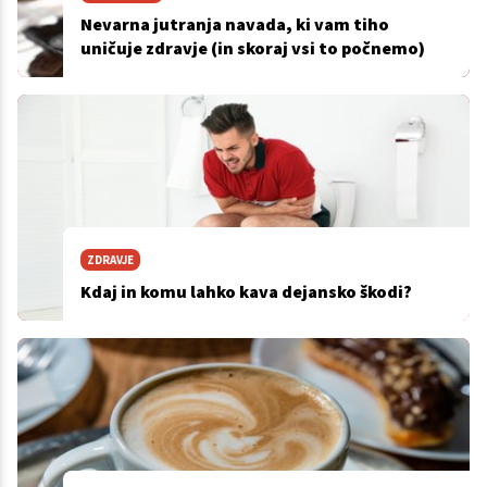
Nevarna jutranja navada, ki vam tiho
uničuje zdravje (in skoraj vsi to počnemo)
ZDRAVJE
Kdaj in komu lahko kava dejansko škodi?