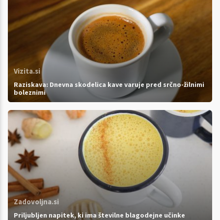
Vizita.si
Raziskava: Dnevna skodelica kave varuje pred srčno-žilnimi
boleznimi
Zadovoljna.si
Priljubljen napitek, ki ima številne blagodejne učinke