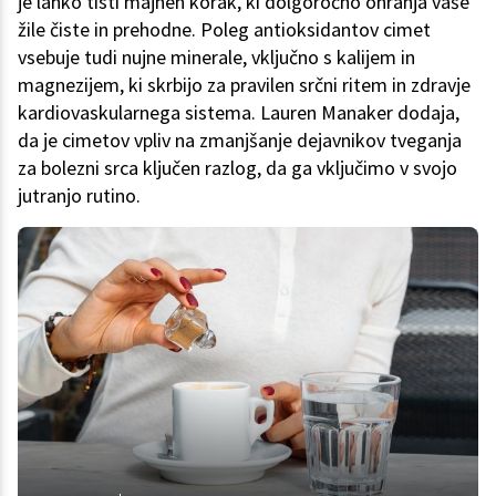
je lahko tisti majhen korak, ki dolgoročno ohranja vaše
žile čiste in prehodne. Poleg antioksidantov cimet
vsebuje tudi nujne minerale, vključno s kalijem in
magnezijem, ki skrbijo za pravilen srčni ritem in zdravje
kardiovaskularnega sistema. Lauren Manaker dodaja,
da je cimetov vpliv na zmanjšanje dejavnikov tveganja
za bolezni srca ključen razlog, da ga vključimo v svojo
jutranjo rutino.