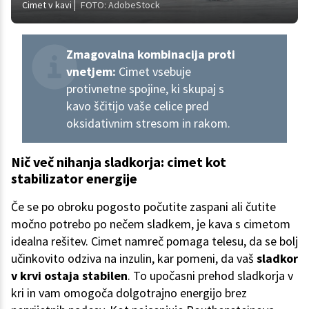
Cimet v kavi
FOTO: AdobeStock
Zmagovalna kombinacija proti
vnetjem:
Cimet vsebuje
protivnetne spojine, ki skupaj s
kavo ščitijo vaše celice pred
oksidativnim stresom in rakom.
Nič več nihanja sladkorja: cimet kot
stabilizator energije
Če se po obroku pogosto počutite zaspani ali čutite
močno potrebo po nečem sladkem, je kava s cimetom
idealna rešitev. Cimet namreč pomaga telesu, da se bolj
učinkovito odziva na inzulin, kar pomeni, da vaš
sladkor
v krvi ostaja stabilen
. To upočasni prehod sladkorja v
kri in vam omogoča dolgotrajno energijo brez