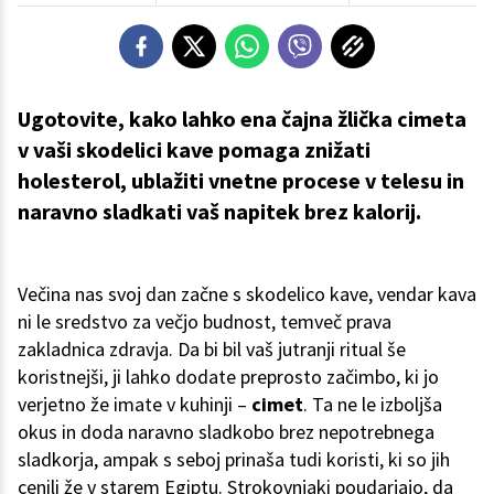
Ugotovite, kako lahko ena čajna žlička cimeta
v vaši skodelici kave pomaga znižati
holesterol, ublažiti vnetne procese v telesu in
naravno sladkati vaš napitek brez kalorij.
Večina nas svoj dan začne s skodelico kave, vendar kava
ni le sredstvo za večjo budnost, temveč prava
zakladnica zdravja. Da bi bil vaš jutranji ritual še
koristnejši, ji lahko dodate preprosto začimbo, ki jo
verjetno že imate v kuhinji –
cimet
. Ta ne le izboljša
okus in doda naravno sladkobo brez nepotrebnega
sladkorja, ampak s seboj prinaša tudi koristi, ki so jih
cenili že v starem Egiptu. Strokovnjaki poudarjajo, da