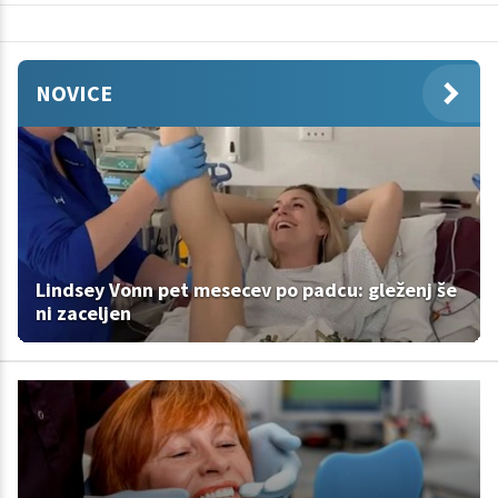
NOVICE
Lindsey Vonn pet mesecev po padcu: gleženj še
ni zaceljen