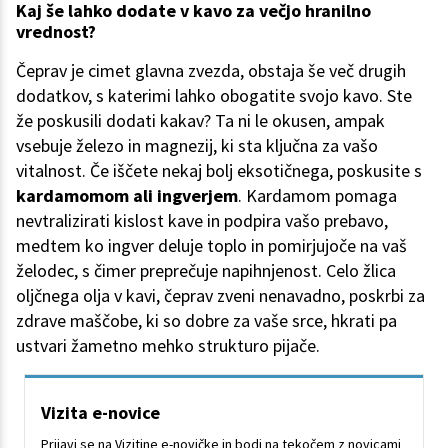
Kaj še lahko dodate v kavo za večjo hranilno
vrednost?
Čeprav je cimet glavna zvezda, obstaja še več drugih
dodatkov, s katerimi lahko obogatite svojo kavo. Ste
že poskusili dodati kakav? Ta ni le okusen, ampak
vsebuje železo in magnezij, ki sta ključna za vašo
vitalnost. Če iščete nekaj bolj eksotičnega, poskusite s
kardamomom ali ingverjem
. Kardamom pomaga
nevtralizirati kislost kave in podpira vašo prebavo,
medtem ko ingver deluje toplo in pomirjujoče na vaš
želodec, s čimer preprečuje napihnjenost. Celo žlica
oljčnega olja v kavi, čeprav zveni nenavadno, poskrbi za
zdrave maščobe, ki so dobre za vaše srce, hkrati pa
ustvari žametno mehko strukturo pijače.
Vizita e-novice
Prijavi se na Vizitine e-novičke in bodi na tekočem z novicami