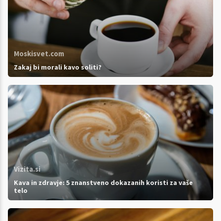
Moskisvet.com
Zakaj bi morali kavo soliti?
Vizita.si
Kava in zdravje: 5 znanstveno dokazanih koristi za vaše
telo