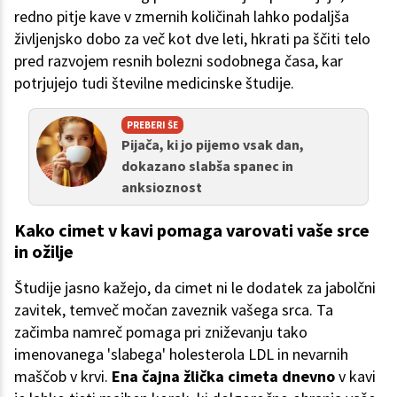
redno pitje kave v zmernih količinah lahko podaljša
življenjsko dobo za več kot dve leti, hkrati pa ščiti telo
pred razvojem resnih bolezni sodobnega časa, kar
potrjujejo tudi številne medicinske študije.
PREBERI ŠE
Pijača, ki jo pijemo vsak dan,
dokazano slabša spanec in
anksioznost
Kako cimet v kavi pomaga varovati vaše srce
in ožilje
Študije jasno kažejo, da cimet ni le dodatek za jabolčni
zavitek, temveč močan zaveznik vašega srca. Ta
začimba namreč pomaga pri zniževanju tako
imenovanega 'slabega' holesterola LDL in nevarnih
maščob v krvi.
Ena čajna žlička cimeta dnevno
v kavi