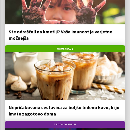
Ste odraščali na kmetiji? Vaša imunost je verjetno
močnejša
OKUSNO.JE
Nepričakovana sestavina za boljšo ledeno kavo, ki jo
imate zagotovo doma
ZADOVOLJNA.SI