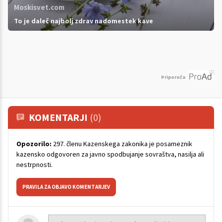
Moskisvet.com
To je daleč najbolj zdrav nadomestek kave
Priporoča
KOMENTARJI
(0)
Opozorilo:
297. členu Kazenskega zakonika je posameznik
kazensko odgovoren za javno spodbujanje sovraštva, nasilja ali
nestrpnosti.
PRAVILA ZA OBJAVO KOMENTARJEV