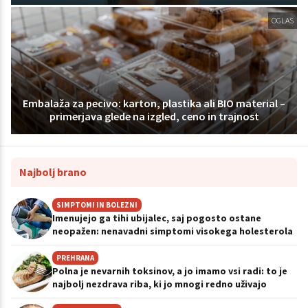
OGLAS
Embalaža za pecivo: karton, plastika ali BIO material –
primerjava glede na izgled, ceno in trajnost
Najbolj brano
SIMPTOMI IN BOLEZNI
Imenujejo ga tihi ubijalec, saj pogosto ostane
neopažen: nenavadni simptomi visokega holesterola
PREHRANA
Polna je nevarnih toksinov, a jo imamo vsi radi: to je
najbolj nezdrava riba, ki jo mnogi redno uživajo