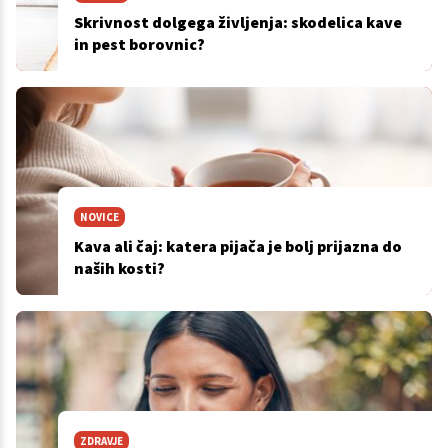
Skrivnost dolgega življenja: skodelica kave
in pest borovnic?
NOVICE
Kava ali čaj: katera pijača je bolj prijazna do
naših kosti?
ZDRAVJE