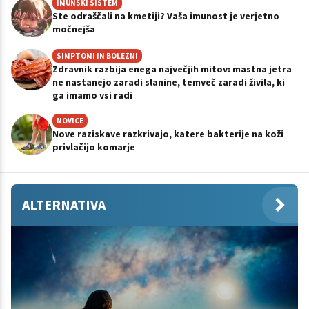
IMUNSKI SISTEM
Ste odraščali na kmetiji? Vaša imunost je verjetno
močnejša
SIMPTOMI IN BOLEZNI
Zdravnik razbija enega največjih mitov: mastna jetra
ne nastanejo zaradi slanine, temveč zaradi živila, ki
ga imamo vsi radi
NOVICE
Nove raziskave razkrivajo, katere bakterije na koži
privlačijo komarje
ALTERNATIVA