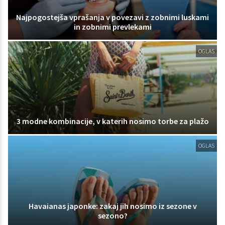
Najpogostejša vprašanja v povezavi z zobnimi luskami
in zobnimi prevlekami
OGLAS
3 modne kombinacije, v katerih nosimo torbe za plažo
OGLAS
Havaianas japonke: zakaj jih nosimo iz sezone v
sezono?