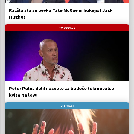
Razšla sta se pevka Tate McRae in hokejist Jack
Hughes
TV ODDAJE
Peter Poles delil nasvete za bodoče tekmovalce
kviza Na lovu
VIZITA.SI