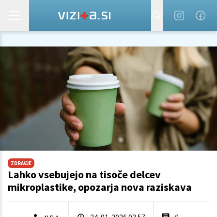
ZDRAVJE
Lahko vsebujejo na tisoče delcev
mikroplastike, opozarja nova raziskava
24. 01. 2026 03.57
0