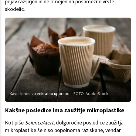
pojav razširjen in ne omejen na posamezne vrste
skodelic.
Kavni lončki za enkratno uporabo
FOTO: AdobeStock
Kakšne posledice ima zaužitje mikroplastike
Kot piše
ScienceAlert
, dolgoročne posledice zaužitja
mikroplastike še niso popolnoma raziskane, vendar