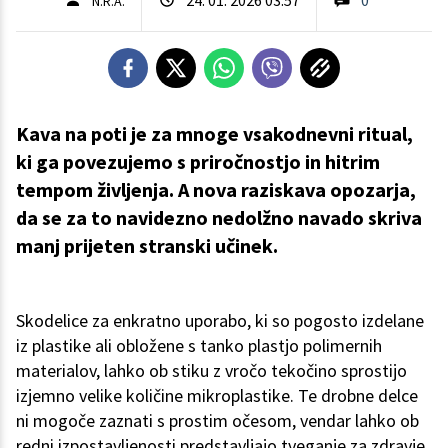
N.R.A.
Kava na poti je za mnoge vsakodnevni ritual,
ki ga povezujemo s priročnostjo in hitrim
tempom življenja. A nova raziskava opozarja,
da se za to navidezno nedolžno navado skriva
manj prijeten stranski učinek.
Skodelice za enkratno uporabo, ki so pogosto izdelane
iz plastike ali obložene s tanko plastjo polimernih
materialov, lahko ob stiku z vročo tekočino sprostijo
izjemno velike količine mikroplastike. Te drobne delce
ni mogoče zaznati s prostim očesom, vendar lahko ob
redni izpostavljenosti predstavljajo tveganje za zdravje.