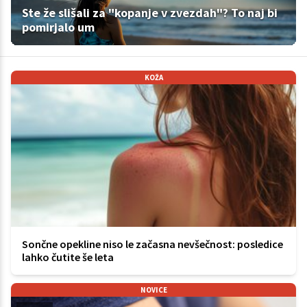
Ste že slišali za "kopanje v zvezdah"? To naj bi
pomirjalo um
KOŽA
Sončne opekline niso le začasna nevšečnost: posledice
lahko čutite še leta
NOVICE