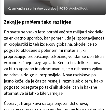
Kavni lončki za enkratno uporabo
FOTO: AdobeStock
Zakaj je problem tako razširjen
Po svetu se vsako leto porabi več sto milijard skodelic
za enkratno uporabo, kar pomeni, da je izpostavljenost
mikroplastiki iz teh izdelkov globalna. Skodelice so
pogosto obložene s polimernimi materiali, ki
preprečujejo prepuščanje tekočine, vendar se ob stiku z
vročino začnejo razgrajevati. Ker so ti izdelki zasnovani
za hitro uporabo in odmetavanje, se o njihovem vplivu
na zdravje dolgo ni razpravljalo. Nova raziskava pa
jasno kaže, da je čas za resnejši razmislek o tem, kako
pogosto posegate po takšnih skodelicah in kakšne
alternative bi lahko bile varnejše.
Čeprav jutranja kava ostaja prijeten del dneva,
raziskava opozarja, da je vredno premisliti o materialih,