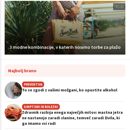
OGLAS
3 modne kombinacije, v katerih nosimo torbe za plažo
Najbolj brano
PREVENTIVA
To se zgodi z vašimi možgani, ko opustite alkohol
SIMPTOMI IN BOLEZNI
Zdravnik razbija enega največjih mitov: mastna jetra
ne nastanejo zaradi slanine, temveč zaradi živila, ki
ga imamo vsi radi