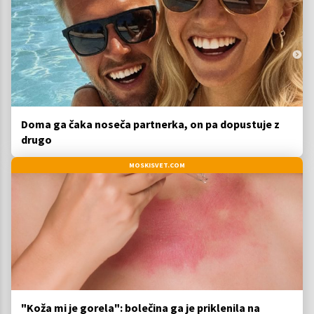
Doma ga čaka noseča partnerka, on pa dopustuje z
drugo
MOSKISVET.COM
"Koža mi je gorela": bolečina ga je priklenila na