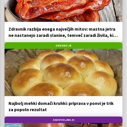
Zdravnik razbija enega največjih mitov: mastna jetra
ne nastanejo zaradi slanine, temveč zaradi živila, ki
ga imamo vsi radi
OKUSNO.JE
Najbolj mehki domači kruhki: priprava v ponvi je trik
za popoln rezultat
ZADOVOLJNA.SI