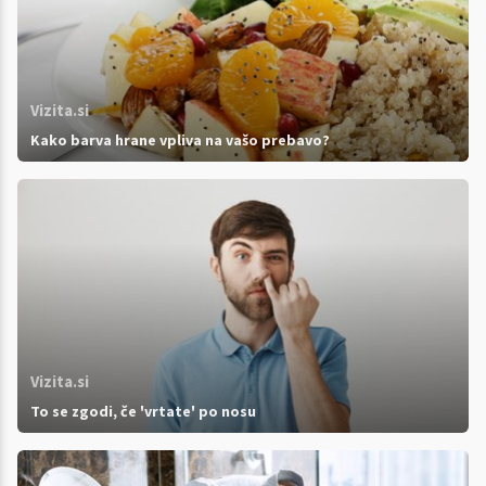
Vizita.si
Kako barva hrane vpliva na vašo prebavo?
Vizita.si
To se zgodi, če 'vrtate' po nosu