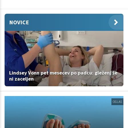
NOVICE
Lindsey Vonn pet mesecev po padcu: gleženj še
ni zaceljen
OGLAS