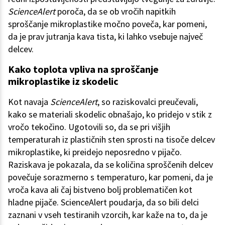
ScienceAlert
poroča, da se ob vročih napitkih
sproščanje mikroplastike močno poveča, kar pomeni,
da je prav jutranja kava tista, ki lahko vsebuje največ
delcev.
Kako toplota vpliva na sproščanje
mikroplastike iz skodelic
Kot navaja
ScienceAlert
, so raziskovalci preučevali,
kako se materiali skodelic obnašajo, ko pridejo v stik z
vročo tekočino. Ugotovili so, da se pri višjih
temperaturah iz plastičnih sten sprosti na tisoče delcev
mikroplastike, ki preidejo neposredno v pijačo.
Raziskava je pokazala, da se količina sproščenih delcev
povečuje sorazmerno s temperaturo, kar pomeni, da je
vroča kava ali čaj bistveno bolj problematičen kot
hladne pijače. ScienceAlert poudarja, da so bili delci
zaznani v vseh testiranih vzorcih, kar kaže na to, da je