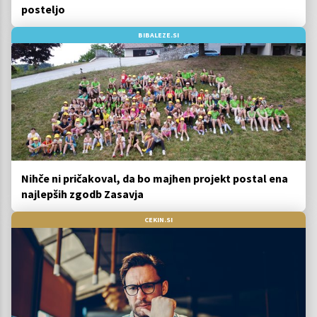
posteljo
BIBALEZE.SI
Nihče ni pričakoval, da bo majhen projekt postal ena
najlepših zgodb Zasavja
CEKIN.SI