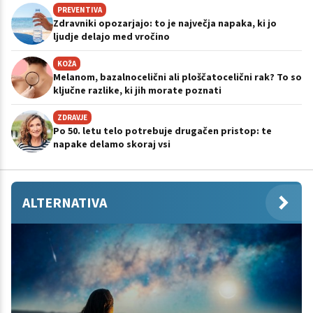
PREVENTIVA
Zdravniki opozarjajo: to je največja napaka, ki jo
ljudje delajo med vročino
KOŽA
Melanom, bazalnocelični ali ploščatocelični rak? To so
ključne razlike, ki jih morate poznati
ZDRAVJE
Po 50. letu telo potrebuje drugačen pristop: te
napake delamo skoraj vsi
ALTERNATIVA