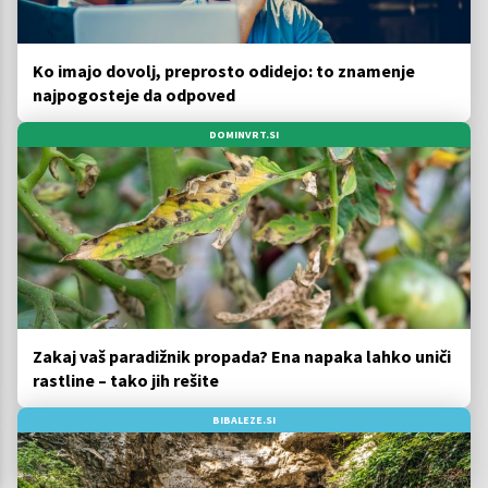
Ko imajo dovolj, preprosto odidejo: to znamenje
najpogosteje da odpoved
DOMINVRT.SI
Zakaj vaš paradižnik propada? Ena napaka lahko uniči
rastline – tako jih rešite
BIBALEZE.SI