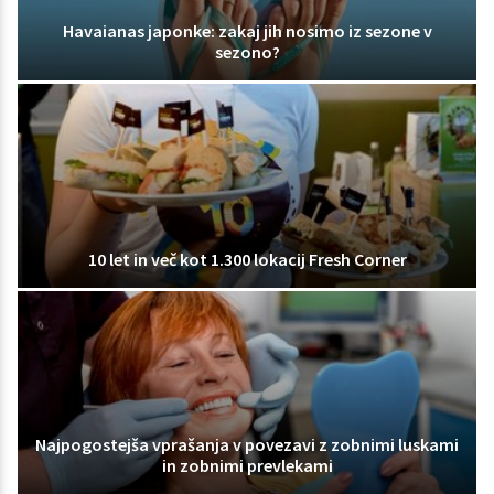
Havaianas japonke: zakaj jih nosimo iz sezone v
sezono?
10 let in več kot 1.300 lokacij Fresh Corner
Najpogostejša vprašanja v povezavi z zobnimi luskami
in zobnimi prevlekami