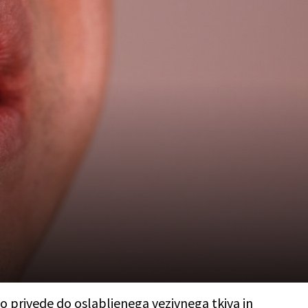
ko privede do oslabljenega vezivnega tkiva in