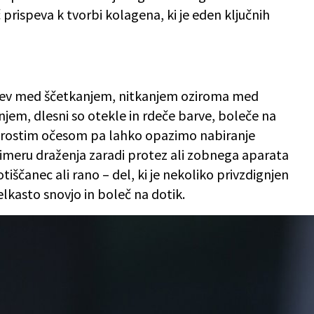
prispeva k tvorbi kolagena, ki je eden ključnih
itev med ščetkanjem, nitkanjem oziroma med
jem, dlesni so otekle in rdeče barve, boleče na
s prostim očesom pa lahko opazimo nabiranje
rimeru draženja zaradi protez ali zobnega aparata
ščanec ali rano – del, ki je nekoliko privzdignjen
elkasto snovjo in boleč na dotik.