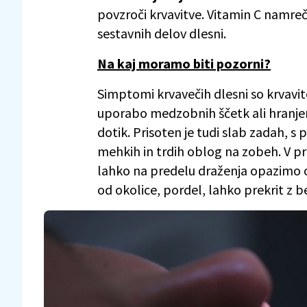
povzroči krvavitve. Vitamin C namreč 
sestavnih delov dlesni.
Na kaj moramo biti pozorni?
Simptomi krvavečih dlesni so krvav
uporabo medzobnih ščetk ali hranjen
dotik. Prisoten je tudi slab zadah, 
mehkih in trdih oblog na zobeh. V p
lahko na predelu draženja opazimo oti
od okolice, pordel, lahko prekrit z b