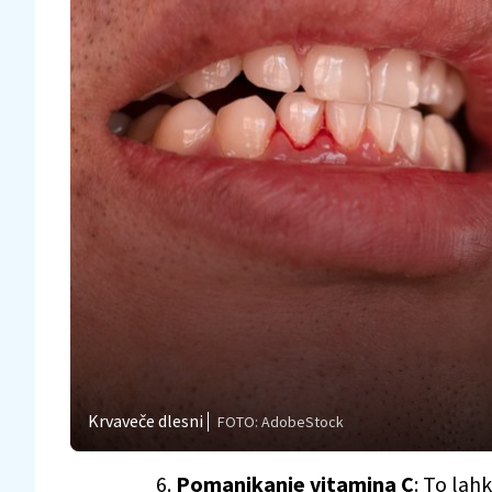
Krvaveče dlesni
FOTO: AdobeStock
6.
Pomanjkanje vitamina C
: To lah