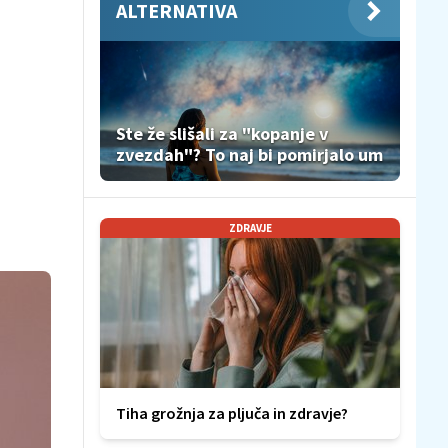
ALTERNATIVA
Ste že slišali za "kopanje v
zvezdah"? To naj bi pomirjalo um
ZDRAVJE
Tiha grožnja za pljuča in zdravje?