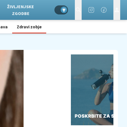
ŽIVLJENJSKE
ZGODBE
bava
Zdravi zobje