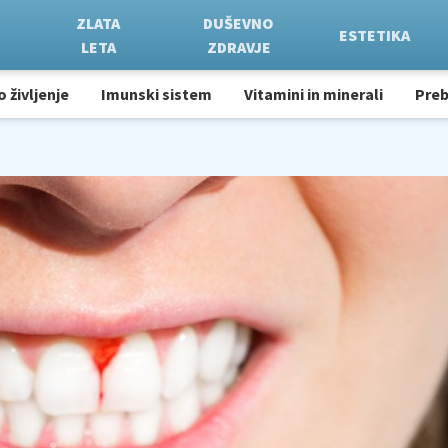
ZLATA
DUŠEVNO
ESTETIKA
LETA
ZDRAVJE
o življenje
Imunski sistem
Vitamini in minerali
Pre