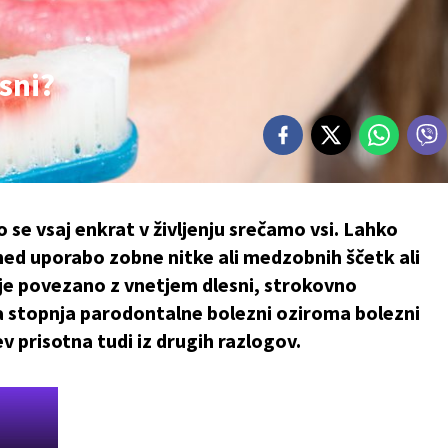
esni?
 se vsaj enkrat v življenju srečamo vsi. Lahko
ed uporabo zobne nitke ali medzobnih ščetk ali
nje povezano z vnetjem dlesni, strokovno
va stopnja parodontalne bolezni oziroma bolezni
v prisotna tudi iz drugih razlogov.