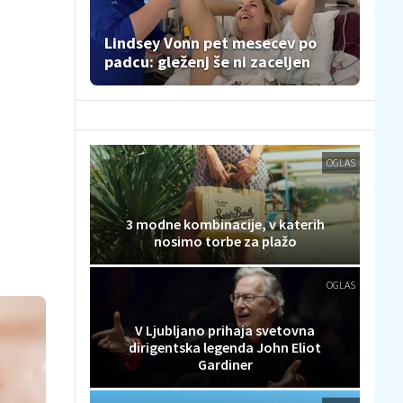
Lindsey Vonn pet mesecev po
padcu: gleženj še ni zaceljen
OGLAS
3 modne kombinacije, v katerih
nosimo torbe za plažo
OGLAS
V Ljubljano prihaja svetovna
dirigentska legenda John Eliot
Gardiner