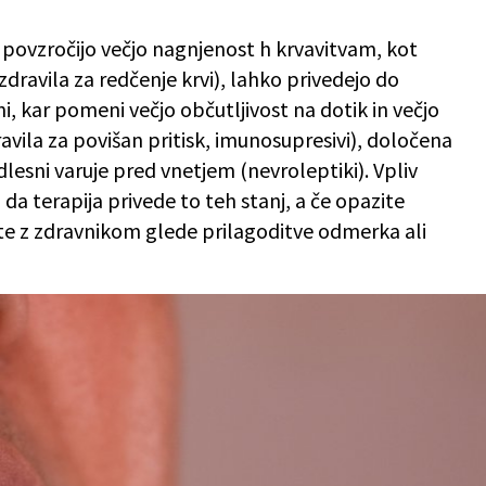
o povzročijo večjo nagnjenost h krvavitvam, kot
(zdravila za redčenje krvi), lahko privedejo do
, kar pomeni večjo občutljivost na dotik in večjo
avila za povišan pritisk, imunosupresivi), določena
dlesni varuje pred vnetjem (nevroleptiki). Vpliv
o, da terapija privede to teh stanj, a če opazite
te z zdravnikom glede prilagoditve odmerka ali