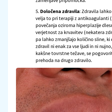
zamenjave pripomočka.
5.
Določena zdravila
: Zdravila lahk
velja to pri terapiji z antikoagulanti 
povečanja oziroma hiperplazije dlesni
verjetnost za krvavitev (nekatera zdr
pa lahko zmanjšajo količino sline, ki 
zdravil ni enak za vse ljudi in ni nujn
kakšne tovrstne težave, se pogovori
prehoda na drugo zdravilo.