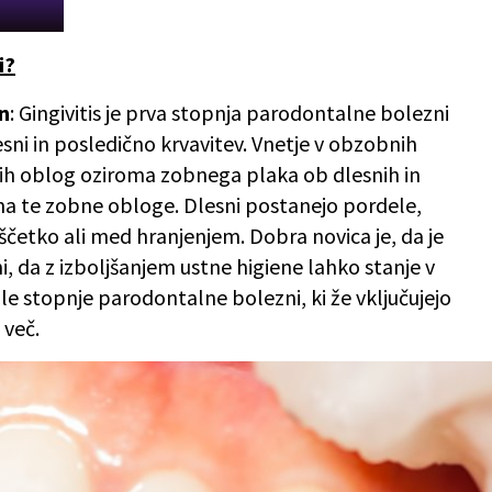
i?
n
: Gingivitis je prva stopnja parodontalne bolezni
lesni in posledično krvavitev. Vnetje v obzobnih
nih oblog oziroma zobnega plaka ob dlesnih in
na te zobne obloge. Dlesni postanejo pordele,
s ščetko ali med hranjenjem. Dobra novica je, da je
ni, da z izboljšanjem ustne higiene lahko stanje v
e stopnje parodontalne bolezni, ki že vključujejo
 več.