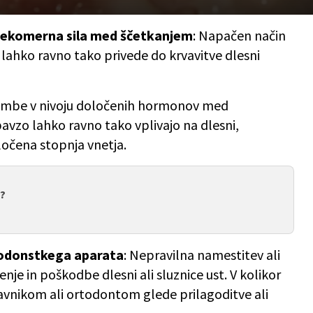
prekomerna sila med ščetkanjem
: Napačen način
e lahko ravno tako privede do krvavitve dlesni
embe v nivoju določenih hormonov med
avzo lahko ravno tako vplivajo na dlesni,
ločena stopnja vnetja.
o?
rtodonstkega aparata
: Nepravilna namestitev ali
nje in poškodbe dlesni ali sluznice ust. V kolikor
avnikom ali ortodontom glede prilagoditve ali