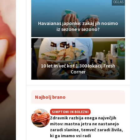
OGLAS
Havaianas japonke: zakaj jih nosimo
iz sezone v sezono?
10 let in več kot 1.300 lokacij Fresh
Corner
Najbolj brano
SIMPTOMI IN BOLEZNI
Zdravnik razbija enega največjih
mitov: mastna jetra ne nastanejo
zaradi slanine, temveč zaradi živila,
ki ga imamo vsi radi