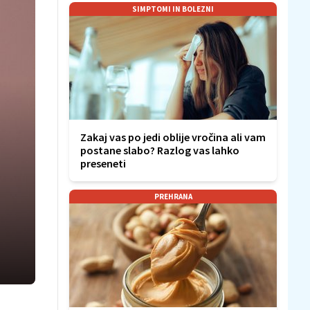
SIMPTOMI IN BOLEZNI
Zakaj vas po jedi oblije vročina ali vam
postane slabo? Razlog vas lahko
preseneti
PREHRANA