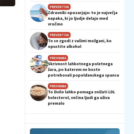
PREVENTIVA
Zdravniki opozarjajo: to je največja
napaka, ki jo ljudje delajo med
vročino
PREVENTIVA
To se zgodi z vašimi možgani, ko
opustite alkohol
PREHRANA
Skrivnost lahkotnega poletnega
žara, po katerem ne boste
potrebovali popoldanskega spanca
PREHRANA
To živilo lahko pomaga znižati LDL
holesterol, večina ljudi ga uživa
premalo