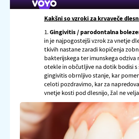
Kakšni so vzroki za krvaveče dlesn
1.
Gingivitis / parodontalna boleze
in je najpogostejši vzrok za vnetje d
tkivih nastane zaradi kopičenja zob
bakterijskega ter imunskega odziva 
otekle in občutljive na dotik bodisi 
gingivitis obrnljivo stanje, kar pome
celoti pozdravimo, kar za napredoval
vnetje kosti pod dlesnijo, žal ne velja