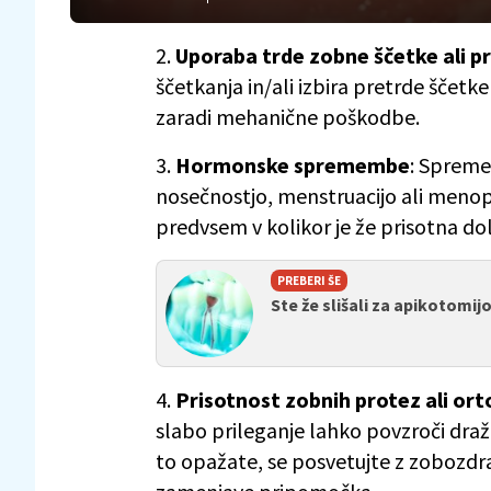
2.
Uporaba trde zobne ščetke ali 
ščetkanja in/ali izbira pretrde ščetk
zaradi mehanične poškodbe.
3.
Hormonske spremembe
: Sprem
nosečnostjo, menstruacijo ali menop
predvsem v kolikor je že prisotna do
PREBERI ŠE
Ste že slišali za apikotomij
4.
Prisotnost zobnih protez ali o
slabo prileganje lahko povzroči draže
to opažate, se posvetujte z zobozdr