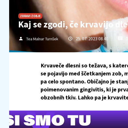
ZDRAVI ZOBJE
Kaj se zgodi, če krvavijo dl
25. 07. 2023 08.40
0
Tea Malnar Turnšek
Krvaveče dlesni so težava, s katero
se pojavijo med ščetkanjem zob, m
pa celo spontano. Običajno je sta
poimenovanim gingivitis, ki je pr
obzobnih tkiv. Lahko pa je krvavite