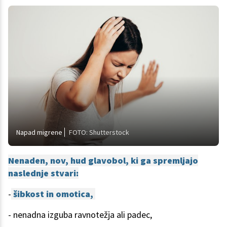
Napad migrene
FOTO: Shutterstock
Nenaden, nov, hud glavobol, ki ga spremljajo
naslednje stvari:
-
šibkost in omotica,
- nenadna izguba ravnotežja ali padec,