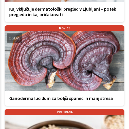
Kaj vključuje dermatološki pregled v Ljubljani – potek
pregleda in kaj pričakovati
NOVICE
OGLAS
Ganoderma lucidum za boljši spanec in manj stresa
PREHRANA