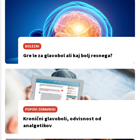
BOLEZNI
Gre le za glavobol ali kaj bolj resnega?
POPOVI ZDRAVNIKI
Kronični glavoboli, odvisnost od
analgetikov