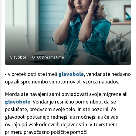
Glavobol
FOTO: Dreamstime
- v preteklosti ste imeli
glavobole
, vendar ste nedavno
opazili spremembo simptomov ali vzorca napadov.
Morda ste navajeni sami obvladovati svoje migrene ali
glavobole
. Vendar je resnično pomembno, da se
poslušate, predvsem svoje telo, in ste pozorni, če
glavoboli postanejo rednejši ali močnejši ali če vas
ovirajo pri vsakodnevnih dejavnostih. V tovrstnem
primeru pravočasno poiščite pomoč!