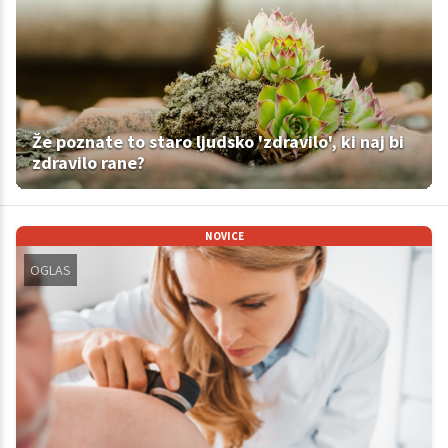
Že poznate to staro ljudsko 'zdravilo', ki naj bi
zdravilo rane?
NOVICE
OGLAS