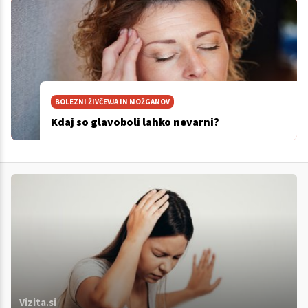
BOLEZNI ŽIVČEVJA IN MOŽGANOV
Kdaj so glavoboli lahko nevarni?
Vizita.si