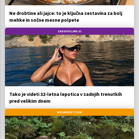
Ne drobtine ali jajce: to je ključna sestavina za bolj
mehke in sočne mesne polpete
ZADOVOLJNA.SI
Tako je videti 32-letna lepotica v zadnjih trenutkih
pred velikim dnem
MOSKISVET.COM