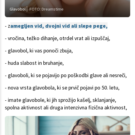
Glavobol
FOTO: Dreamstime
- z
amegljen vid, dvojni vid ali slepe pege,
- vročina, težko dihanje, otrdel vrat ali izpuščaj,
- glavobol, ki vas ponoči zbuja,
- huda slabost in bruhanje,
- glavoboli, ki se pojavijo po poškodbi glave ali nesreči,
- nova vrsta glavobola, ki se prvič pojavi po 50. letu,
- imate glavobole, ki jih sprožijo kašelj, sklanjanje,
spolna aktivnost ali druga intenzivna fizična aktivnost,