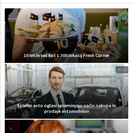
10 let in več kot 1.300 lokacij Fresh Corner
OGLAS
Spletni avto oglasi spreminjajo način nakupa in
prodaje avtomobilov