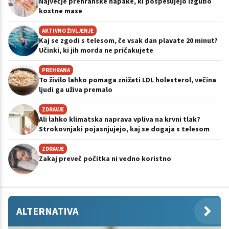
Največje prehranske napake, ki pospešujejo izgubo
kostne mase
AKTIVNO ŽIVLJENJE
Kaj se zgodi s telesom, če vsak dan plavate 20 minut?
Učinki, ki jih morda ne pričakujete
PREHRANA
To živilo lahko pomaga znižati LDL holesterol, večina
ljudi ga uživa premalo
ZDRAVJE
Ali lahko klimatska naprava vpliva na krvni tlak?
Strokovnjaki pojasnjujejo, kaj se dogaja s telesom
ZDRAVJE
Zakaj preveč počitka ni vedno koristno
ALTERNATIVA