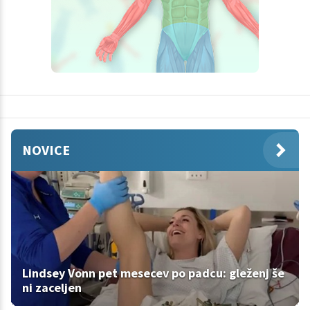
NOVICE
Lindsey Vonn pet mesecev po padcu: gleženj še
ni zaceljen