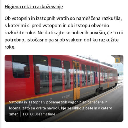
Higiena rok in razkuževanje
Ob vstopnih in izstopnih vratih so nameščena razkužila,
s katerimi si pred vstopom in ob izstopu obvezno
razkužite roke. Ne dotikajte se nobenih površin, če to ni
potrebno, istočasno pa si ob vsakem dotiku razkužite
roke.
Vstopna in izstopna v posameznih vagonih so označena in
ločena, zato se držite navodil, kje se lahko gibate in v katero
smer.
FOTO: Dreamstime