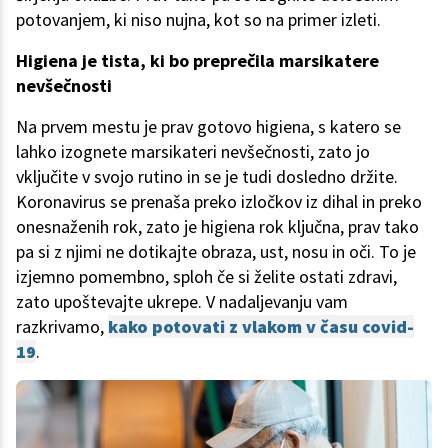
potovanjem, ki niso nujna, kot so na primer izleti.
Higiena je tista, ki bo preprečila marsikatere
nevšečnosti
Na prvem mestu je prav gotovo higiena, s katero se
lahko izognete marsikateri nevšečnosti, zato jo
vključite v svojo rutino in se je tudi dosledno držite.
Koronavirus se prenaša preko izločkov iz dihal in preko
onesnaženih rok, zato je higiena rok ključna, prav tako
pa si z njimi ne dotikajte obraza, ust, nosu in oči. To je
izjemno pomembno, sploh če si želite ostati zdravi,
zato upoštevajte ukrepe. V nadaljevanju vam
razkrivamo,
kako potovati z vlakom v času covid-
19
.