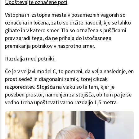
Upoštevajte označene poti
Vstopna in izstopna mesta v posameznih vagonih so
označena in ločena, zato se držite navodil, kje se lahko
gibate in v katero smer. Tla so označena s puščicami
prav zaradi tega, da ne prihaja do istočasnega
premikanja potnikov v nasprotno smer.
Razdalja med potniki
Če je v veljavi model C, to pomeni, da velja naslednje, en
prost sedež in diagonalni zamik, torej cikcak
razporeditev. Stojišča na vlaku so le tam, kjer je
poseben prostor, namenjen za stojišča, ob tem pa je še
vedno treba upoštevati varno razdaljo 1,5 metra.