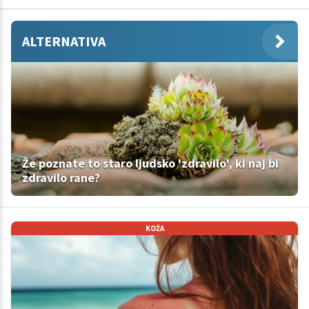
ALTERNATIVA
Že poznate to staro ljudsko 'zdravilo', ki naj bi
zdravilo rane?
KOŽA