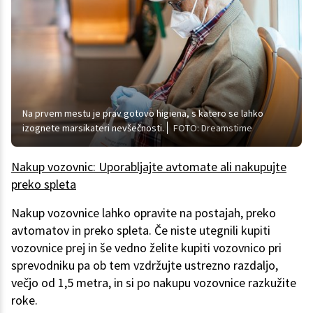
Na prvem mestu je prav gotovo higiena, s katero se lahko
izognete marsikateri nevšečnosti.
FOTO: Dreamstime
Nakup vozovnic: Uporabljajte avtomate ali nakupujte
preko spleta
Nakup vozovnice lahko opravite na postajah, preko
avtomatov in preko spleta. Če niste utegnili kupiti
vozovnice prej in še vedno želite kupiti vozovnico pri
sprevodniku pa ob tem vzdržujte ustrezno razdaljo,
večjo od 1,5 metra, in si po nakupu vozovnice razkužite
roke.