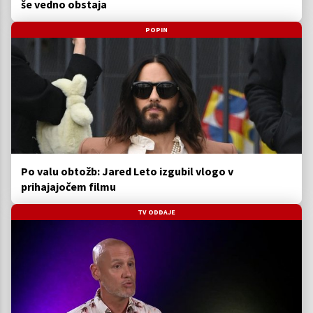
še vedno obstaja
POPIN
Po valu obtožb: Jared Leto izgubil vlogo v
prihajajočem filmu
TV ODDAJE