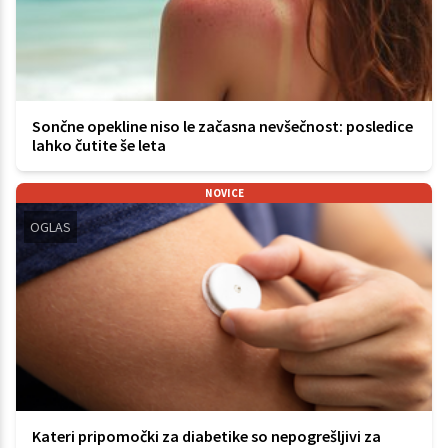
Sončne opekline niso le začasna nevšečnost: posledice
lahko čutite še leta
NOVICE
OGLAS
Kateri pripomočki za diabetike so nepogrešljivi za