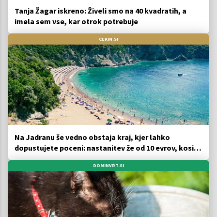
Tanja Žagar iskreno: Živeli smo na 40 kvadratih, a
imela sem vse, kar otrok potrebuje
CEKIN.SI
Na Jadranu še vedno obstaja kraj, kjer lahko
dopustujete poceni: nastanitev že od 10 evrov, kosilo
za pet evrov
DOMINVRT.SI