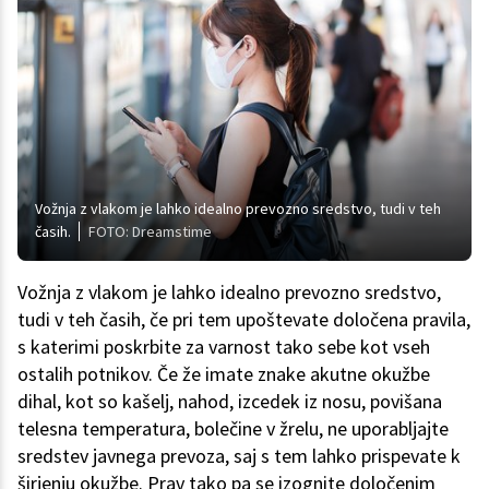
Vožnja z vlakom je lahko idealno prevozno sredstvo, tudi v teh
časih.
FOTO: Dreamstime
Vožnja z vlakom je lahko idealno prevozno sredstvo,
tudi v teh časih, če pri tem upoštevate določena pravila,
s katerimi poskrbite za varnost tako sebe kot vseh
ostalih potnikov. Če že imate znake akutne okužbe
dihal, kot so kašelj, nahod, izcedek iz nosu, povišana
telesna temperatura, bolečine v žrelu, ne uporabljajte
sredstev javnega prevoza, saj s tem lahko prispevate k
širjenju okužbe. Prav tako pa se izognite določenim