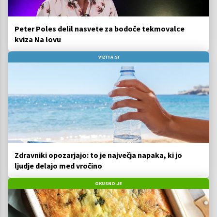
Peter Poles delil nasvete za bodoče tekmovalce
kviza Na lovu
VIZITA.SI
Zdravniki opozarjajo: to je največja napaka, ki jo
ljudje delajo med vročino
OKUSNO.JE