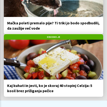
Mačka poleti premalo pije? Ti triki jo bodo spodbudili,
da zaužije več vode
OKUSNO.JE
Kaj kuhati in jesti, ko je skoraj 40 stopinj Celzija: 5
kosil brez prižiganja pečice