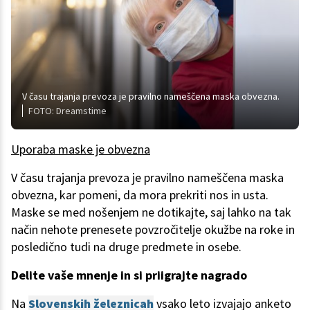
V času trajanja prevoza je pravilno nameščena maska obvezna.
FOTO: Dreamstime
Uporaba maske je obvezna
V času trajanja prevoza je pravilno nameščena maska
obvezna, kar pomeni, da mora prekriti nos in usta.
Maske se med nošenjem ne dotikajte, saj lahko na tak
način nehote prenesete povzročitelje okužbe na roke in
posledično tudi na druge predmete in osebe.
Delite vaše mnenje in si priigrajte nagrado
Na
Slovenskih železnicah
vsako leto izvajajo anketo