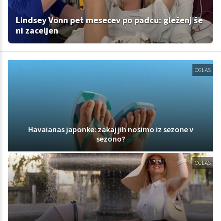
Lindsey Vonn pet mesecev po padcu: gleženj še
ni zaceljen
OGLAS
Havaianas japonke: zakaj jih nosimo iz sezone v
sezono?
OGLAS