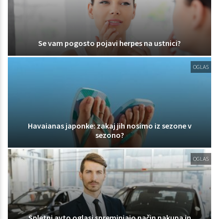
Se vam pogosto pojavi herpes na ustnici?
OGLAS
Havaianas japonke: zakaj jih nosimo iz sezone v
sezono?
OGLAS
Spletni avto oglasi spreminjajo način nakupa in