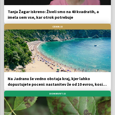
Tanja Žagar iskreno: Živeli smo na 40 kvadratih, a
imela sem vse, kar otrok potrebuje
CEKIN.SI
Na Jadranu še vedno obstaja kraj, kjer lahko
dopustujete poceni: nastanitev že od 10 evrov, kosilo
za pet evrov
DOMINVRT.SI