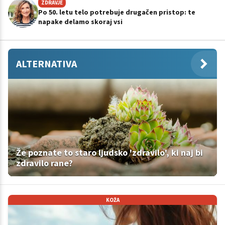
ZDRAVJE
Po 50. letu telo potrebuje drugačen pristop: te
napake delamo skoraj vsi
ALTERNATIVA
Že poznate to staro ljudsko 'zdravilo', ki naj bi
zdravilo rane?
KOŽA