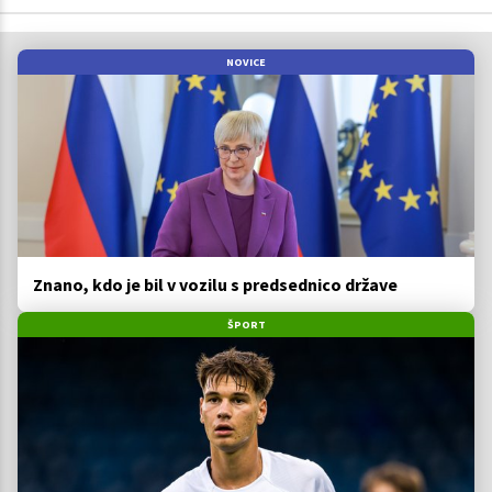
NOVICE
Znano, kdo je bil v vozilu s predsednico države
ŠPORT