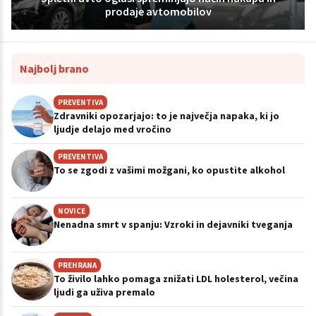
prodaje avtomobilov
Najbolj brano
PREVENTIVA
Zdravniki opozarjajo: to je največja napaka, ki jo
ljudje delajo med vročino
PREVENTIVA
To se zgodi z vašimi možgani, ko opustite alkohol
NOVICE
Nenadna smrt v spanju: Vzroki in dejavniki tveganja
PREHRANA
To živilo lahko pomaga znižati LDL holesterol, večina
ljudi ga uživa premalo