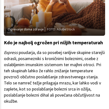
Ogrevanje doma zdravje
FOTO: AdobeStock
Kdo je najbolj ogrožen pri nižjih temperaturah
Express
poudarja, da so posebej ranljive skupine starejši
odrasli, posamezniki s kroničnimi boleznimi, osebe z
oslabljenim imunskim sistemom ter majhni otroci. Pri
teh skupinah lahko že rahlo znižanje temperature
povzroči občutno poslabšanje zdravstvenega stanja.
Telo se namreč težje prilagaja mrazu, kar lahko vodi v
zaplete, kot so poslabšanje bolezni srca in ožilja,
poslabšanje bolezni dihal ali povečana občutljivost na
okužbe.