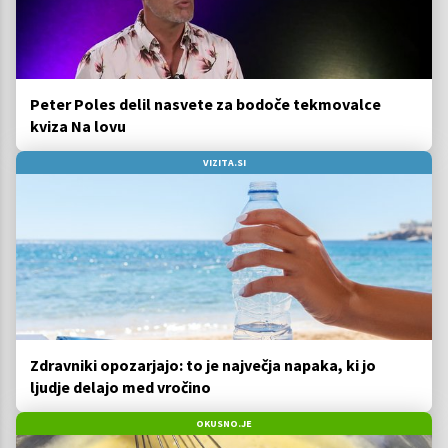
Peter Poles delil nasvete za bodoče tekmovalce
kviza Na lovu
VIZITA.SI
Zdravniki opozarjajo: to je največja napaka, ki jo
ljudje delajo med vročino
OKUSNO.JE