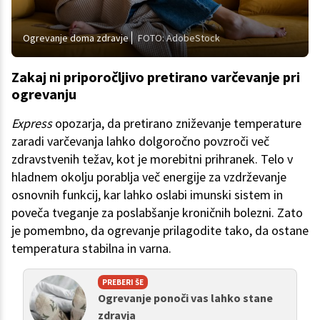
Ogrevanje doma zdravje
FOTO: AdobeStock
Zakaj ni priporočljivo pretirano varčevanje pri
ogrevanju
Express
opozarja, da pretirano zniževanje temperature
zaradi varčevanja lahko dolgoročno povzroči več
zdravstvenih težav, kot je morebitni prihranek. Telo v
hladnem okolju porablja več energije za vzdrževanje
osnovnih funkcij, kar lahko oslabi imunski sistem in
poveča tveganje za poslabšanje kroničnih bolezni. Zato
je pomembno, da ogrevanje prilagodite tako, da ostane
temperatura stabilna in varna.
PREBERI ŠE
Ogrevanje ponoči vas lahko stane
zdravja