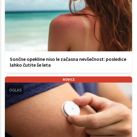
Sončne opekline niso le začasna nevšečnost: posledice
lahko čutite še leta
NOVICE
OGLAS