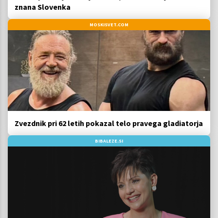
znana Slovenka
MOSKISVET.COM
Zvezdnik pri 62 letih pokazal telo pravega gladiatorja
BIBALEZE.SI