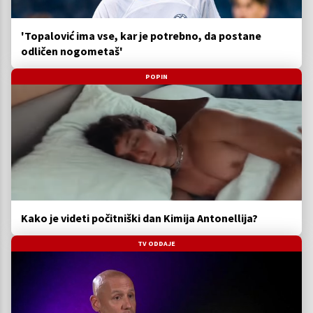
'Topalović ima vse, kar je potrebno, da postane
odličen nogometaš'
POPIN
Kako je videti počitniški dan Kimija Antonellija?
TV ODDAJE