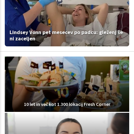
Lindsey Vonn pet mesecev po padcu: gleženj še
ni zaceljen
10 let in več kot 1.300 lokacij Fresh Corner