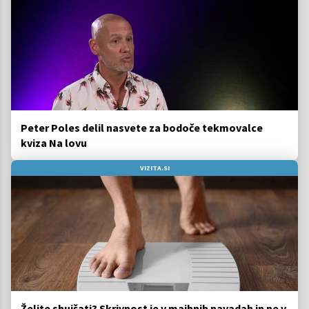
Peter Poles delil nasvete za bodoče tekmovalce
kviza Na lovu
VIZITA.SI
Želite shujšati? Skrivnost je v majhnih navadah in ne v