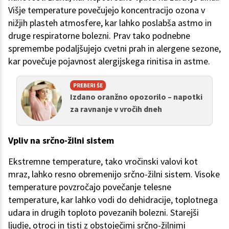
Višje temperature povečujejo koncentracijo ozona v
nižjih plasteh atmosfere, kar lahko poslabša astmo in
druge respiratorne bolezni. Prav tako podnebne
spremembe podaljšujejo cvetni prah in alergene sezone,
kar povečuje pojavnost alergijskega rinitisa in astme.
PREBERI ŠE
Izdano oranžno opozorilo – napotki
za ravnanje v vročih dneh
Vpliv na srčno-žilni sistem
Ekstremne temperature, tako vročinski valovi kot
mraz, lahko resno obremenijo srčno-žilni sistem. Visoke
temperature povzročajo povečanje telesne
temperature, kar lahko vodi do dehidracije, toplotnega
udara in drugih toploto povezanih bolezni. Starejši
ljudje, otroci in tisti z obstoječimi srčno-žilnimi