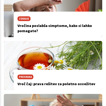
ZDRAVJE
Vročina poslabša simptome, kako si lahko
pomagate?
PREHRANA
Vroč čaj: prava rešitev za poletno osvežitev