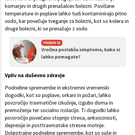
komarjev in drugih prenašalcev bolezni. Povišane
temperature in poplave lahko tudi kontaminirajo pitno
vodo, kar povečuje tveganje za bolezni, kot so kolera in
druge bolezni, ki se prenašajo z vodo.
PREBERI ŠE
Vročina poslabša simptome, kako si
lahko pomagate?
Vpliv na duševno zdravje
Podnebne spremembe in ekstremni vremenski
dogodki, kot so poplave, orkani in požari, lahko
povzročijo travmatične izkušnje, izgubo doma in
premoženja ter socialno izolacijo. Ti dogodki lahko
povzročijo povečano stopnjo stresa, anksioznosti,
depresije in posttravmatske stresne motnje.
Dolgotrajne podnebne spremembe, kot so suše in