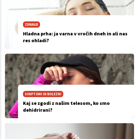
ZDRAVJE
Hladna prha: ja varna v vročih dneh in ali nas
res ohladi?
SIMPTOMI IN BOLEZNI
Kaj se zgodi z našim telesom, ko smo
dehidrirani?