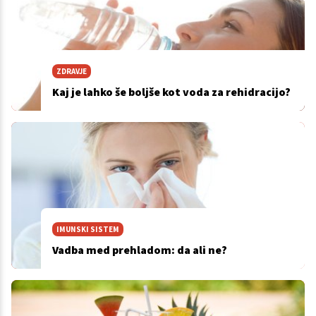
ZDRAVJE
Kaj je lahko še boljše kot voda za rehidracijo?
IMUNSKI SISTEM
Vadba med prehladom: da ali ne?