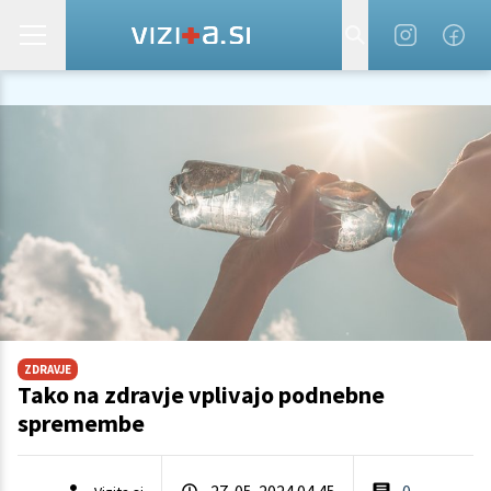
ZDRAVJE
Tako na zdravje vplivajo podnebne
spremembe
27. 05. 2024 04.45
0