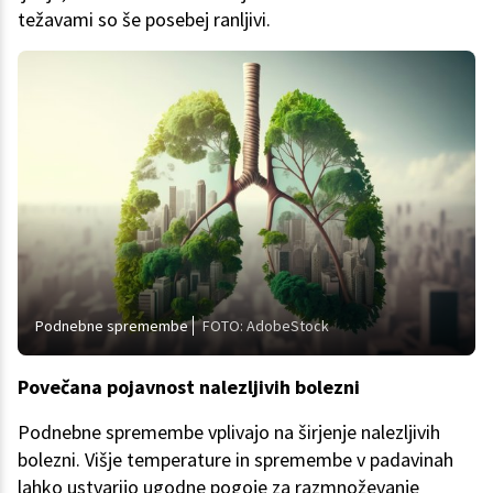
težavami so še posebej ranljivi.
Podnebne spremembe
FOTO: AdobeStock
Povečana pojavnost nalezljivih bolezni
Podnebne spremembe vplivajo na širjenje nalezljivih
bolezni. Višje temperature in spremembe v padavinah
lahko ustvarijo ugodne pogoje za razmnoževanje