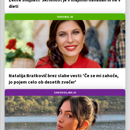
dieti
OKUSNO.JE
Natalija Bratkovič brez slabe vesti: 'Če se mi zahoče,
jo pojem celo ob desetih zvečer'
ZADOVOLJNA.SI