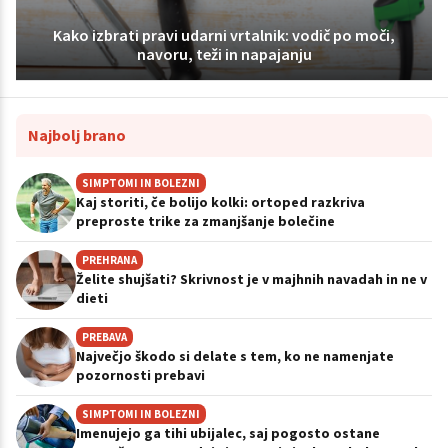
Kako izbrati pravi udarni vrtalnik: vodič po moči,
navoru, teži in napajanju
Najbolj brano
SIMPTOMI IN BOLEZNI
Kaj storiti, če bolijo kolki: ortoped razkriva
preproste trike za zmanjšanje bolečine
PREHRANA
Želite shujšati? Skrivnost je v majhnih navadah in ne v
dieti
PREBAVA
Največjo škodo si delate s tem, ko ne namenjate
pozornosti prebavi
SIMPTOMI IN BOLEZNI
Imenujejo ga tihi ubijalec, saj pogosto ostane