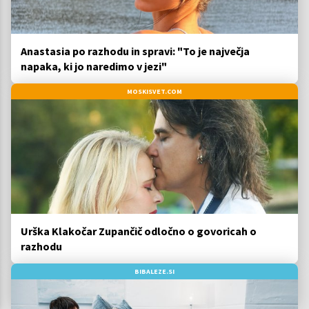
Anastasia po razhodu in spravi: "To je največja
napaka, ki jo naredimo v jezi"
MOSKISVET.COM
Urška Klakočar Zupančič odločno o govoricah o
razhodu
BIBALEZE.SI