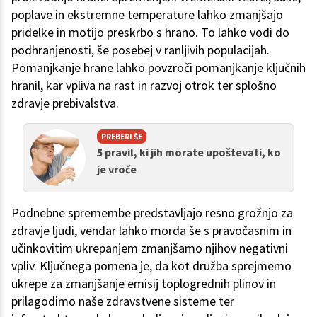
poplave in ekstremne temperature lahko zmanjšajo
pridelke in motijo preskrbo s hrano. To lahko vodi do
podhranjenosti, še posebej v ranljivih populacijah.
Pomanjkanje hrane lahko povzroči pomanjkanje ključnih
hranil, kar vpliva na rast in razvoj otrok ter splošno
zdravje prebivalstva.
PREBERI ŠE
5 pravil, ki jih morate upoštevati, ko
je vroče
Podnebne spremembe predstavljajo resno grožnjo za
zdravje ljudi, vendar lahko morda še s pravočasnim in
učinkovitim ukrepanjem zmanjšamo njihov negativni
vpliv. Ključnega pomena je, da kot družba sprejmemo
ukrepe za zmanjšanje emisij toplogrednih plinov in
prilagodimo naše zdravstvene sisteme ter