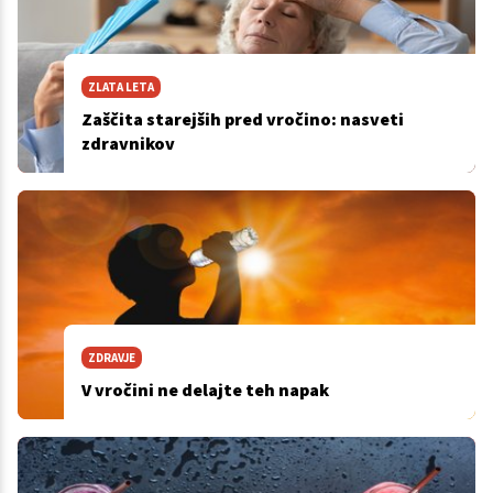
ZLATA LETA
Zaščita starejših pred vročino: nasveti
zdravnikov
ZDRAVJE
V vročini ne delajte teh napak