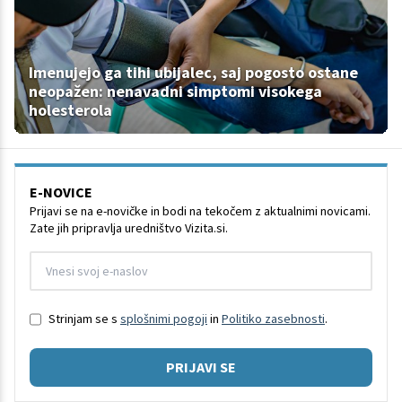
Imenujejo ga tihi ubijalec, saj pogosto ostane
neopažen: nenavadni simptomi visokega
holesterola
E-NOVICE
Prijavi se na e-novičke in bodi na tekočem z aktualnimi novicami.
Zate jih pripravlja uredništvo Vizita.si.
Strinjam se s
splošnimi pogoji
in
Politiko zasebnosti
.
PRIJAVI SE