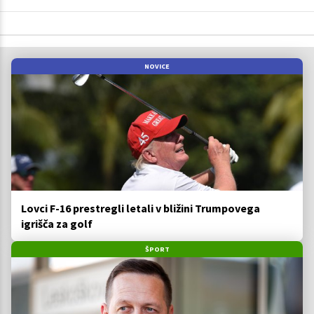
NOVICE
Lovci F-16 prestregli letali v bližini Trumpovega
igrišča za golf
ŠPORT