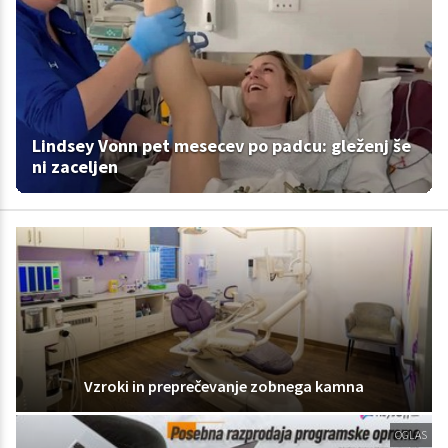
Lindsey Vonn pet mesecev po padcu: gleženj še
ni zaceljen
Vzroki in preprečevanje zobnega kamna
OGLAS