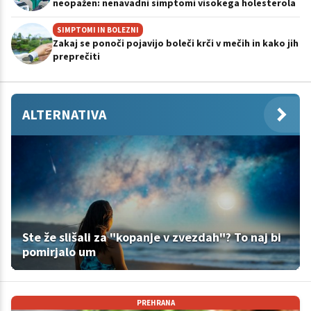
neopažen: nenavadni simptomi visokega holesterola
SIMPTOMI IN BOLEZNI
Zakaj se ponoči pojavijo boleči krči v mečih in kako jih
preprečiti
ALTERNATIVA
Ste že slišali za "kopanje v zvezdah"? To naj bi
pomirjalo um
PREHRANA