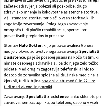
obravnave in zahtevne diagnostične preiskave, hitrejši
začetek zdravljenja bolezni ali poškodbe, drugo
zdravniško mnenje in kakovostne asistenčne storitve,
višji standard storitev ter plačilo vseh storitev, ki jih
zagotavlja zavarovanje. Poleg tega zavarovanje
omogoča tudi plačilo rehabilitacije, operacij ter
preventivnih pregledov in preiskav.
Storitev
Halo Doktor
, ki jo pri zavarovalnici Generali
nudijo v okviru zdravstvenega zavarovanja
Specialisti
z asistenco
, pa je še posebej pisana na kožo tistim, ki
nimate osebnega zdravnika ali pa do njega zelo težko
pridete. Med drugim zagotavlja telefonski ali video
dostop do zdravnika splošne ali družinske medicine iz
kjerkoli, tudi iz tujine,
vse dni v letu med 6. in 22. uro,
tudi med vikendi in prazniki
.
Zavarovanje
Specialisti z asistenco
lahko sklenete pri
zavarovalnem zastopniku, po telefonu, osebno v vseh