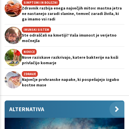
SIMPTOMI IN BOLEZNI
Zdravnik razbija enega največjih mitov: mastna jetra
ne nastanejo zaradi slanine, temveč zaradi živila, ki
ga imamo vsi radi
IMUNSKI SISTEM
Ste odraščali na kmetiji? Vaša imunost je verjetno
močnejša
NOVICE
Nove raziskave razkrivajo, katere bakterije na koži
privlačijo komarje
ZDRAVJE
Največje prehranske napake, ki pospešujejo izgubo
kostne mase
ALTERNATIVA