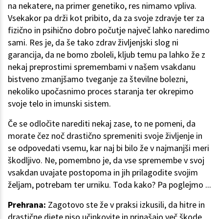
na nekatere, na primer genetiko, res nimamo vpliva.
Vsekakor pa drži kot pribito, da za svoje zdravje ter za
fizično in psihično dobro počutje največ lahko naredimo
sami. Res je, da še tako zdrav življenjski slog ni
garancija, da ne bomo zboleli, kljub temu pa lahko že z
nekaj preprostimi spremembami v našem vsakdanu
bistveno zmanjšamo tveganje za številne bolezni,
nekoliko upočasnimo proces staranja ter okrepimo
svoje telo in imunski sistem.
Če se odločite narediti nekaj zase, to ne pomeni, da
morate čez noč drastično spremeniti svoje življenje in
se odpovedati vsemu, kar naj bi bilo že v najmanjši meri
škodljivo. Ne, pomembno je, da vse spremembe v svoj
vsakdan uvajate postopoma in jih prilagodite svojim
željam, potrebam ter urniku. Toda kako? Pa poglejmo ...
Prehrana:
Zagotovo ste že v praksi izkusili, da hitre in
drastične diete niso učinkovite in prinašajo več škode