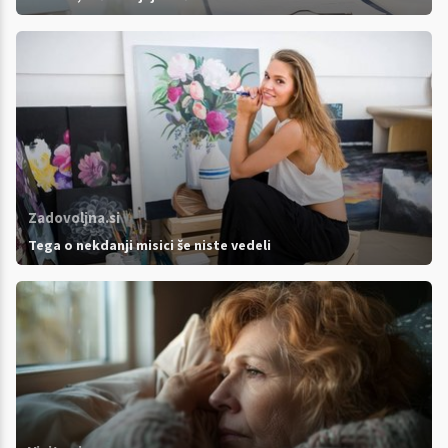
Zadovoljna.si
Tega o nekdanji misici še niste vedeli