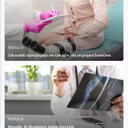
Vizita.si
Zdravniki opozarjajo: ne čakajte, da se pojavi bolečina
Vizita.si
Navade, ki škodujejo našim kostem