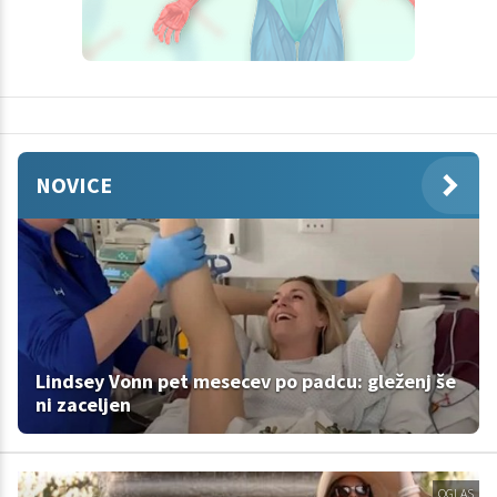
NOVICE
Lindsey Vonn pet mesecev po padcu: gleženj še
ni zaceljen
OGLAS