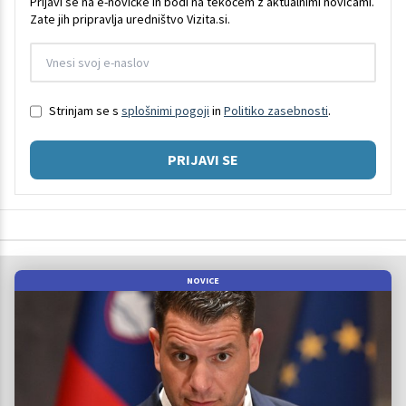
Prijavi se na e-novičke in bodi na tekočem z aktualnimi novicami.
Zate jih pripravlja uredništvo Vizita.si.
Strinjam se s
splošnimi pogoji
in
Politiko zasebnosti
.
PRIJAVI SE
NOVICE