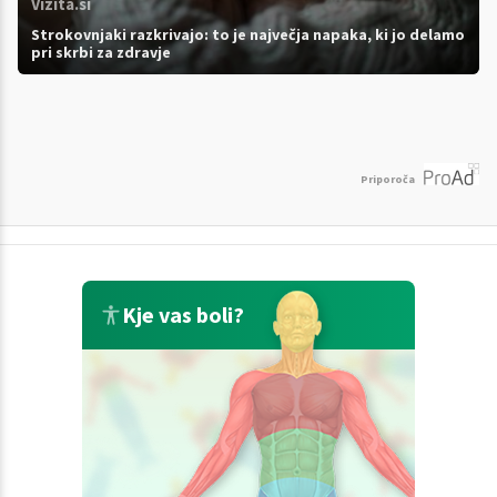
Vizita.si
Strokovnjaki razkrivajo: to je največja napaka, ki jo delamo
pri skrbi za zdravje
Priporoča
Kje vas boli?