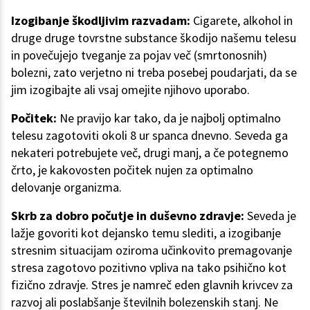
Izogibanje škodljivim razvadam:
Cigarete, alkohol in
druge druge tovrstne substance škodijo našemu telesu
in povečujejo tveganje za pojav več (smrtonosnih)
bolezni, zato verjetno ni treba posebej poudarjati, da se
jim izogibajte ali vsaj omejite njihovo uporabo.
Počitek:
Ne pravijo kar tako, da je najbolj optimalno
telesu zagotoviti okoli 8 ur spanca dnevno. Seveda ga
nekateri potrebujete več, drugi manj, a če potegnemo
črto, je kakovosten počitek nujen za optimalno
delovanje organizma.
Skrb za dobro počutje in duševno zdravje:
Seveda je
lažje govoriti kot dejansko temu slediti, a izogibanje
stresnim situacijam oziroma učinkovito premagovanje
stresa zagotovo pozitivno vpliva na tako psihično kot
fizično zdravje. Stres je namreč eden glavnih krivcev za
razvoj ali poslabšanje številnih bolezenskih stanj. Ne