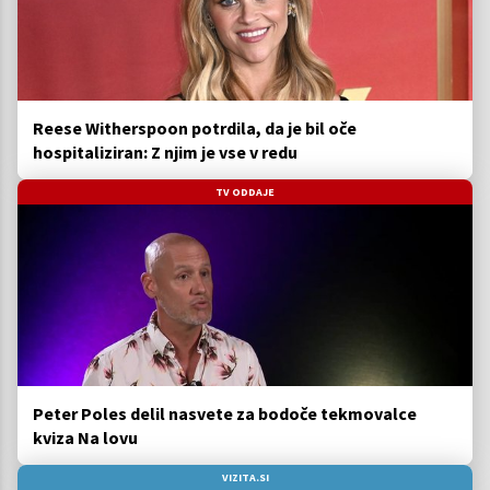
Reese Witherspoon potrdila, da je bil oče
hospitaliziran: Z njim je vse v redu
TV ODDAJE
Peter Poles delil nasvete za bodoče tekmovalce
kviza Na lovu
VIZITA.SI