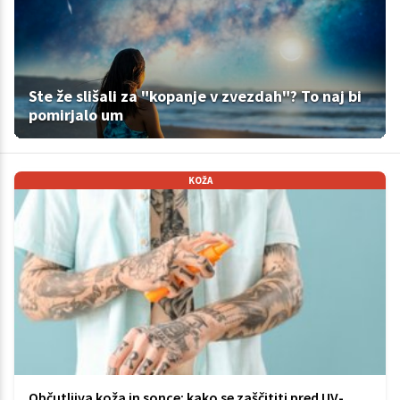
Ste že slišali za "kopanje v zvezdah"? To naj bi
pomirjalo um
KOŽA
Občutljiva koža in sonce: kako se zaščititi pred UV-