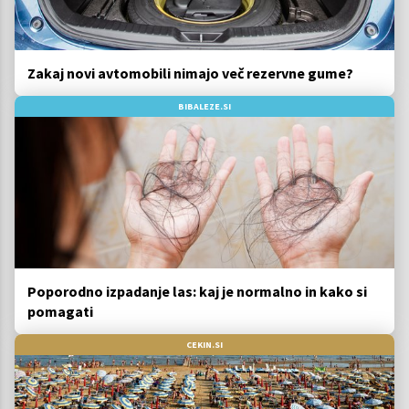
Zakaj novi avtomobili nimajo več rezervne gume?
BIBALEZE.SI
Poporodno izpadanje las: kaj je normalno in kako si
pomagati
CEKIN.SI