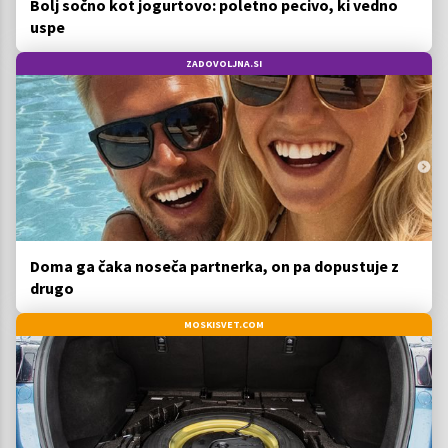
Bolj sočno kot jogurtovo: poletno pecivo, ki vedno
uspe
ZADOVOLJNA.SI
Doma ga čaka noseča partnerka, on pa dopustuje z
drugo
MOSKISVET.COM