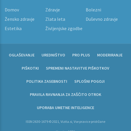
Domov
Zdravje
Bolezni
Žensko zdravje
Zlata leta
Duševno zdravje
Estetika
Življenjske zgodbe
OGLAŠEVANJE
UREDNIŠTVO
PRO PLUS
MODERIRANJE
PIŠKOTKI
SPREMENI NASTAVITVE PIŠKOTKOV
POLITIKA ZASEBNOSTI
SPLOŠNI POGOJI
PRAVILA RAVNANJA ZA ZAŠČITO OTROK
UPORABA UMETNE INTELIGENCE
ISSN 2630-1679 © 2021, Vizita.si, Vse pravice pridržane