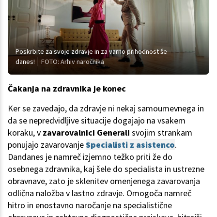
Poskrbite za svoje zdravje in za varno prihodnost še
danes!
FOTO: Arhiv naročnika
Čakanja na zdravnika je konec
Ker se zavedajo, da zdravje ni nekaj samoumevnega in
da se nepredvidljive situacije dogajajo na vsakem
koraku, v
zavarovalnici Generali
svojim strankam
ponujajo zavarovanje
Specialisti z asistenco
.
Dandanes je namreč izjemno težko priti že do
osebnega zdravnika, kaj šele do specialista in ustrezne
obravnave, zato je sklenitev omenjenega zavarovanja
odlična naložba v lastno zdravje. Omogoča namreč
hitro in enostavno naročanje na specialistične