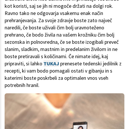
kot koristi, saj se jih ni mogoče držati na dolgi rok.
Ravno tako ne odgovarja vsakemu enak način
prehranjevanja. Za svoje zdravje boste zato največ
naredili, če boste uživali čim bolj uravnoteženo
prehrano, če bodo živila na vašem krožniku čim bolj
sezonska in polnovredna, če se boste izogibali preveč
slanim, sladkim, mastnim in predelanim živilom in ne
boste pretiravali s količinami. Če nimate idej, kaj
pripraviti, si lahko
TUKAJ
prenesete tedenski jedilnik z
recepti, ki vam bodo pomagali ostati v gibanju in s
katerimi boste poskrbeli za optimalen vnos vseh
potrebnih hranil.