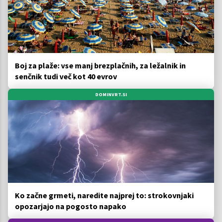
Boj za plaže: vse manj brezplačnih, za ležalnik in
senčnik tudi več kot 40 evrov
DOMINVRT.SI
Ko začne grmeti, naredite najprej to: strokovnjaki
opozarjajo na pogosto napako