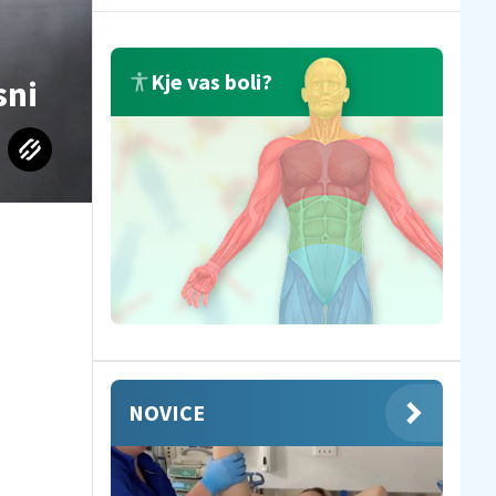
Kje vas boli?
sni
NOVICE