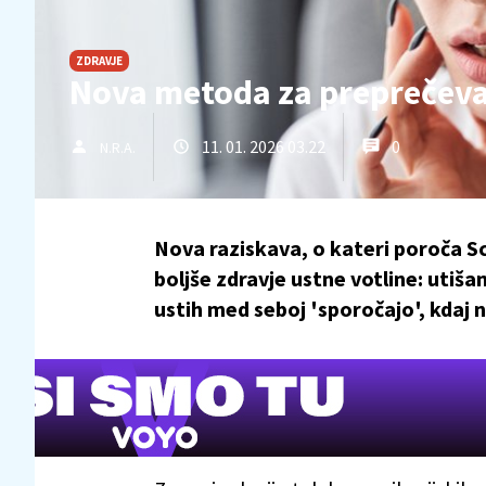
ZDRAVJE
Nova metoda za preprečevan
11. 01. 2026 03.22
0
N.R.A.
Nova raziskava, o kateri poroča Sc
boljše zdravje ustne votline: utišan
ustih med seboj 'sporočajo', kdaj na