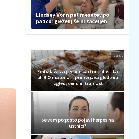
Lindsey Vonn pet mesecev po
padcu: gleženj še ni zaceljen
OGLAS
Embalaža za pecivo: karton, plastika
ali BIO material – primerjava glede na
izgled, ceno in trajnost
Se vam pogosto pojavi herpes na
ustnici?