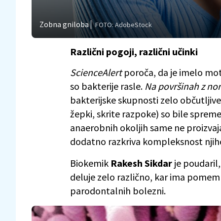
Zobna gniloba
FOTO: AdobeStock
Različni pogoji, različni učinki
ScienceAlert
poroča, da je imelo mot
so bakterije rasle.
Na površinah z nor
bakterijske skupnosti zelo občutlj
žepki, skrite razpoke) so bile spreme
anaerobnih okoljih same ne proizvaj
dodatno razkriva kompleksnost njih
Biokemik
Rakesh Sikdar
je poudaril
deluje zelo različno, kar ima pomem
parodontalnih bolezni.