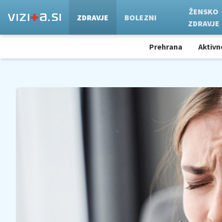
ŽENSKO
ZDRAVJE
BOLEZNI
ZDRAVJE
Prehrana
Aktivn