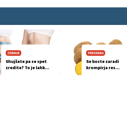
ZDRAVJE
PREHRANA
Shujšate pa se spet
Se boste zaradi
zredite? To je lahko
krompirja res
posledica
zredili?