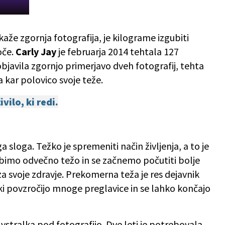
aže zgornja fotografija, je kilograme izgubiti
oče.
Carly Jay
je februarja 2014 tehtala 127
 objavila zgornjo primerjavo dveh fotografij, tehta
a kar polovico svoje teže.
ivilo, ki redi.
 sloga. Težko je spremeniti način življenja, a to je
ubimo odvečno težo in se začnemo počutiti bolje
svoje zdravje. Prekomerna teža je res dejavnik
 ki povzročijo mnoge preglavice in se lahko končajo
vstralka pod fotografijo. Dve leti je potrebovala,