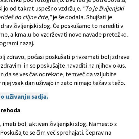
ki jo od takrat uspešno vzdržuje.
"To je življenjski
prideš do ciljne črte,"
je še dodala
.
Shujšati je
av življenjski slog. Če poskušamo to narediti v
me, a kmalu bo vzdrževati nove navade pretežko.
logrami nazaj.
bolj zdravo, počasi poskušati privzemati bolj zdrave
zdravimi in se poskušajte navaditi na njihov okus.
i in da se ves čas odrekate, temveč da vzljubite
v njej vsak dan uživajo in zato nimajo težav s težo.
 o uživanju sadja.
sprehoda
, imeti bolj aktiven življenjski slog. Namesto z
Poskušajte se čim več sprehajati. Čeprav na