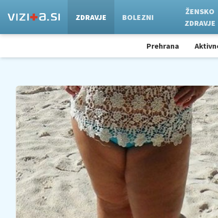
ŽENSKO
ZDRAVJE
BOLEZNI
ZDRAVJE
Prehrana
Aktivn