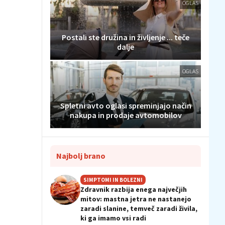
OGLAS
Postali ste družina in življenje ... teče
dalje
OGLAS
Spletni avto oglasi spreminjajo način
nakupa in prodaje avtomobilov
Najbolj brano
SIMPTOMI IN BOLEZNI
Zdravnik razbija enega največjih
mitov: mastna jetra ne nastanejo
zaradi slanine, temveč zaradi živila,
ki ga imamo vsi radi