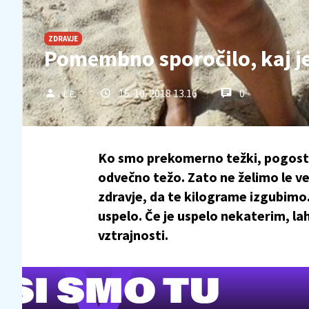
ZDRAVJE
Pomembno sporočilo, kaj j
15. 10. 2018 13.16
0
L.E.
Ko smo prekomerno težki, pogosto 
odvečno težo. Zato ne želimo le v
zdravje, da te kilograme izgubimo. Ž
uspelo. Če je uspelo nekaterim, lah
vztrajnosti.