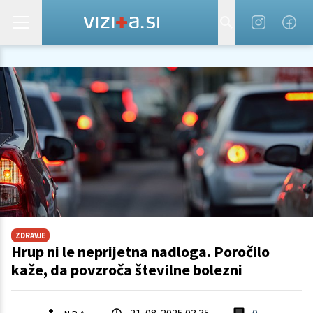
ZDRAVJE
Hrup ni le neprijetna nadloga. Poročilo
kaže, da povzroča številne bolezni
21. 08. 2025 03.35
0