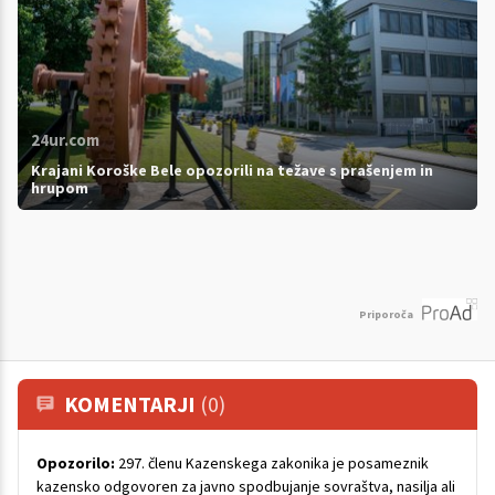
24ur.com
Krajani Koroške Bele opozorili na težave s prašenjem in
hrupom
Priporoča
KOMENTARJI
(0)
Opozorilo:
297. členu Kazenskega zakonika je posameznik
kazensko odgovoren za javno spodbujanje sovraštva, nasilja ali