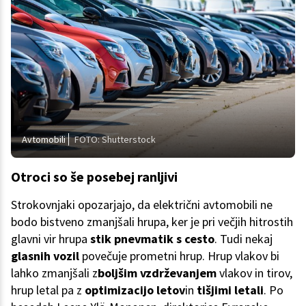
Avtomobili
FOTO: Shutterstock
Otroci so še posebej ranljivi
Strokovnjaki opozarjajo, da električni avtomobili ne
bodo bistveno zmanjšali hrupa, ker je pri večjih hitrostih
glavni vir hrupa
stik pnevmatik s cesto
. Tudi nekaj
glasnih vozil
povečuje prometni hrup. Hrup vlakov bi
lahko zmanjšali z
boljšim vzdrževanjem
vlakov in tirov,
hrup letal pa z
optimizacijo letov
in
tišjimi letali
. Po