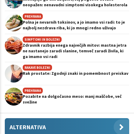
neopažen: nenavadni simptomi visokega holesterola
PREHRANA
Polna je nevarnih toksinov, a jo imamo vsi radi: to je
najbolj nezdrava riba, ki jo mnogi redno uživajo
SIMPTOMI IN BOLEZNI
Zdravnik razbija enega največjih mitov: mastna jetra
ne nastanejo zaradi slanine, temveč zaradi živila, ki
ga imamo vsi radi
RAKAVE BOLEZNI
Rak prostate: Zgodnji znaki in pomembnost preiskav
PREHRANA
Pozabite na dolgočasno meso: manj maščobe, več
svežine
ALTERNATIVA