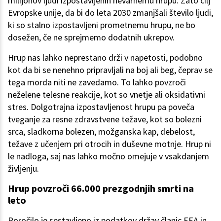
milijonov ljudi izpostavljenih nevarnemu hrupu. Zato cilj
Evropske unije, da bi do leta 2030 zmanjšali število ljudi,
ki so stalno izpostavljeni prometnemu hrupu, ne bo
dosežen, če ne sprejmemo dodatnih ukrepov.
Hrup nas lahko neprestano drži v napetosti, podobno
kot da bi se nenehno pripravljali na boj ali beg, čeprav se
tega morda niti ne zavedamo. To lahko povzroči
neželene telesne reakcije, kot so vnetje ali oksidativni
stres. Dolgotrajna izpostavljenost hrupu pa poveča
tveganje za resne zdravstvene težave, kot so bolezni
srca, sladkorna bolezen, možganska kap, debelost,
težave z učenjem pri otrocih in duševne motnje. Hrup ni
le nadloga, saj nas lahko močno omejuje v vsakdanjem
življenju.
Hrup povzroči 66.000 prezgodnjih smrti na
leto
Poročilo je sestavljeno iz podatkov držav članic EEA in