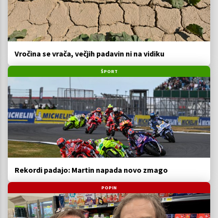
Vročina se vrača, večjih padavin ni na vidiku
ŠPORT
Rekordi padajo: Martin napada novo zmago
POPIN