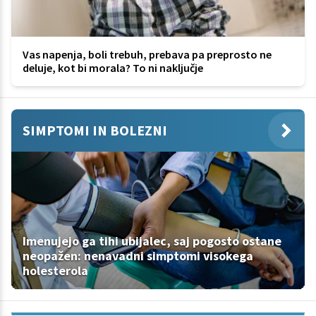
Vas napenja, boli trebuh, prebava pa preprosto ne
deluje, kot bi morala? To ni naključje
SIMPTOMI IN BOLEZNI
Imenujejo ga tihi ubijalec, saj pogosto ostane
neopažen: nenavadni simptomi visokega
holesterola