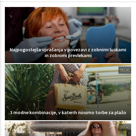
Najpogostejša vprašanja v povezavi z zobnimi luskami
in zobnimi prevlekami
OGLAS
3 modne kombinacije, v katerih nosimo torbe za plažo
OGLAS