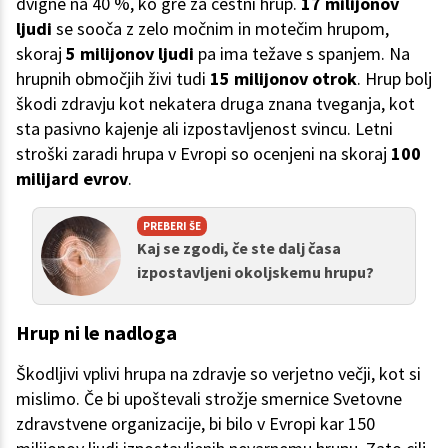
dvigne na 40 %, ko gre za cestni hrup.
17 milijonov
ljudi
se sooča z zelo močnim in motečim hrupom,
skoraj
5 milijonov ljudi
pa ima težave s spanjem. Na
hrupnih območjih živi tudi
15 milijonov otrok
. Hrup bolj
škodi zdravju kot nekatera druga znana tveganja, kot
sta pasivno kajenje ali izpostavljenost svincu. Letni
stroški zaradi hrupa v Evropi so ocenjeni na skoraj
100
milijard evrov
.
PREBERI ŠE
Kaj se zgodi, če ste dalj časa
izpostavljeni okoljskemu hrupu?
Hrup ni le nadloga
Škodljivi vplivi hrupa na zdravje so verjetno večji, kot si
mislimo. Če bi upoštevali strožje smernice Svetovne
zdravstvene organizacije, bi bilo v Evropi kar 150