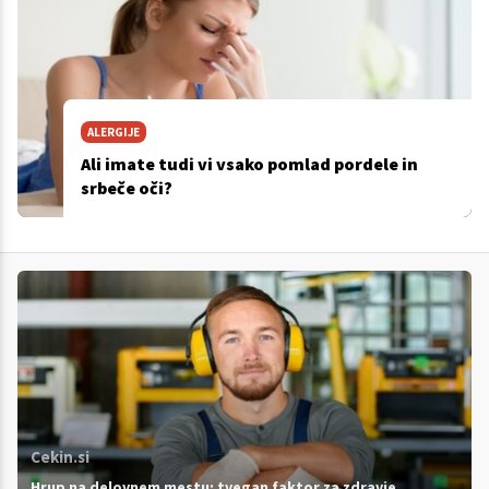
ALERGIJE
Ali imate tudi vi vsako pomlad pordele in
srbeče oči?
Cekin.si
Hrup na delovnem mestu: tvegan faktor za zdravje