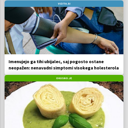
VIZITA.SI
Imenujejo ga tihi ubijalec, saj pogosto ostane
neopažen: nenavadni simptomi visokega holesterola
OKUSNO.JE