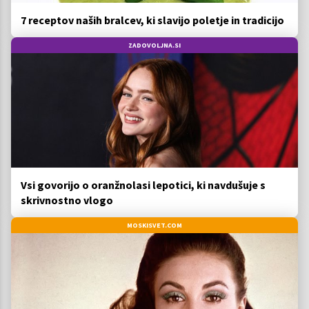
7 receptov naših bralcev, ki slavijo poletje in tradicijo
ZADOVOLJNA.SI
Vsi govorijo o oranžnolasi lepotici, ki navdušuje s
skrivnostno vlogo
MOSKISVET.COM