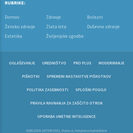
RUBRIKE:
Domov
Zdravje
Bolezni
Žensko zdravje
Zlata leta
Duševno zdravje
Estetika
Življenjske zgodbe
OGLAŠEVANJE
UREDNIŠTVO
PRO PLUS
MODERIRANJE
PIŠKOTKI
SPREMENI NASTAVITVE PIŠKOTKOV
POLITIKA ZASEBNOSTI
SPLOŠNI POGOJI
PRAVILA RAVNANJA ZA ZAŠČITO OTROK
UPORABA UMETNE INTELIGENCE
ISSN 2630-1679 © 2021, Vizita.si, Vse pravice pridržane