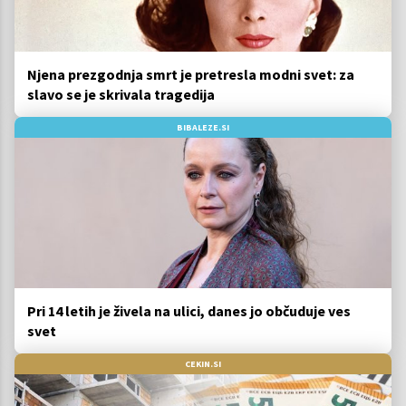
Njena prezgodnja smrt je pretresla modni svet: za
slavo se je skrivala tragedija
BIBALEZE.SI
Pri 14 letih je živela na ulici, danes jo občuduje ves
svet
CEKIN.SI