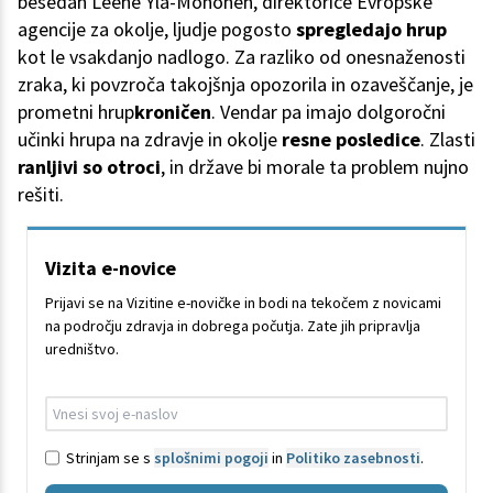
besedah Leene Ylä-Mononen, direktorice Evropske
agencije za okolje, ljudje pogosto
spregledajo hrup
kot le vsakdanjo nadlogo. Za razliko od onesnaženosti
zraka, ki povzroča takojšnja opozorila in ozaveščanje, je
prometni hrup
kroničen
. Vendar pa imajo dolgoročni
učinki hrupa na zdravje in okolje
resne posledice
. Zlasti
ranljivi so otroci
, in države bi morale ta problem nujno
rešiti.
Vizita e-novice
Prijavi se na Vizitine e-novičke in bodi na tekočem z novicami
na področju zdravja in dobrega počutja. Zate jih pripravlja
uredništvo.
Strinjam se s
splošnimi pogoji
in
Politiko zasebnosti
.