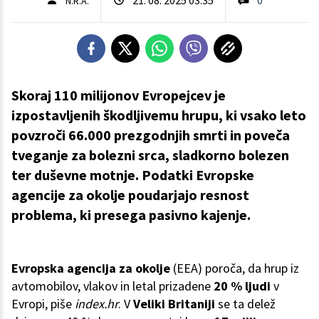
N.R.A.
Skoraj 110 milijonov Evropejcev je
izpostavljenih škodljivemu hrupu, ki vsako leto
povzroči 66.000 prezgodnjih smrti in poveča
tveganje za bolezni srca, sladkorno bolezen
ter duševne motnje. Podatki Evropske
agencije za okolje poudarjajo resnost
problema, ki presega pasivno kajenje.
Evropska agencija za okolje
(EEA) poroča, da hrup iz
avtomobilov, vlakov in letal prizadene
20 % ljudi
v
Evropi, piše
index.hr
. V
Veliki Britaniji
se ta delež