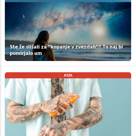
Ste že slišali za "kopanje v zvezdah"? To naj bi
pomirjalo um
KOŽA