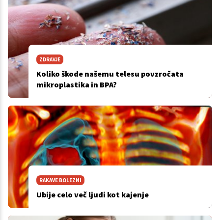
ZDRAVJE
Koliko škode našemu telesu povzročata
mikroplastika in BPA?
RAKAVE BOLEZNI
Ubije celo več ljudi kot kajenje