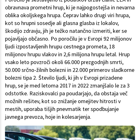
obravnava prometni hrup, ki je najpogostejša in nevarna
oblika okoljskega hrupa. Čeprav lahko drugi viri hrupa,
kot so hrupni sosedje ali glasna glasba iz lokalov,
škodijo zdravju, jih je težko natančno izmeriti, ker se
pojavljajo občasno. Po poročilu je v Evropi 92 milijonov
ljudi izpostavljenih hrupu cestnega prometa, 18
milijonov hrupu vlakov in 2,6 milijona hrupu letal. Hrup
vsako leto povzroči okoli 66.000 prezgodnjih smrti,
50.000 srčno-žilnih bolezni in 22.000 primerov sladkorne
bolezni tipa 2. Število ljudi, ki jih v Evropi prizadene
hrup, se je med letoma 2017 in 2022 zmanjšalo le za 3
odstotke. Raziskovalci pa poudarjajo, da obstaja več
možnih rešitev, kot so znižanje omejitev hitrosti v
mestih, uporaba tišjih pnevmatik ter spodbujanje
javnega prevoza, hoje in kolesarjenja.