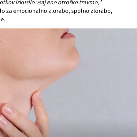
stotkov izkusilo vsaj eno otroško travmo,
''
 šlo za emocionalno zlorabo, spolno zlorabo,
je.