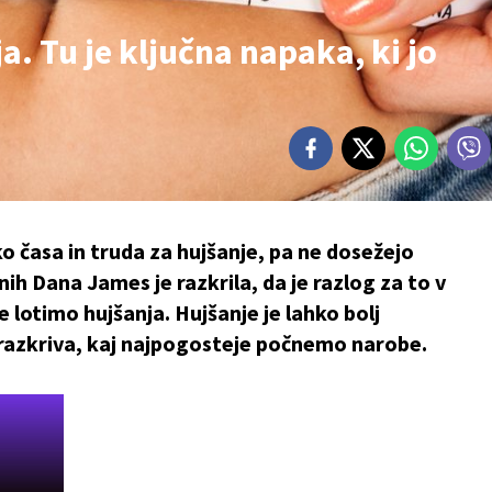
a. Tu je ključna napaka, ki jo
ko časa in truda za hujšanje, pa ne dosežejo
nih Dana James je razkrila, da je razlog za to v
lotimo hujšanja. Hujšanje je lahko bolj
 in razkriva, kaj najpogosteje počnemo narobe.