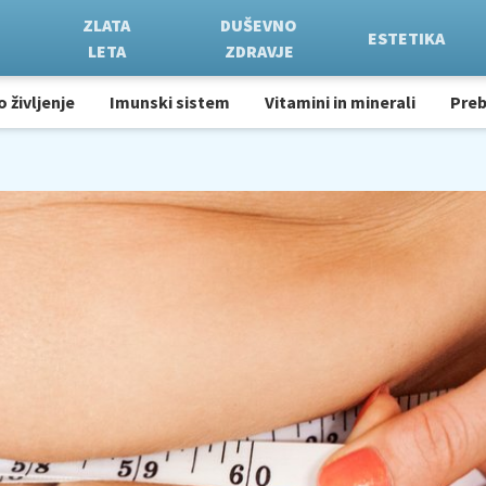
ZLATA
DUŠEVNO
ESTETIKA
LETA
ZDRAVJE
o življenje
Imunski sistem
Vitamini in minerali
Pre