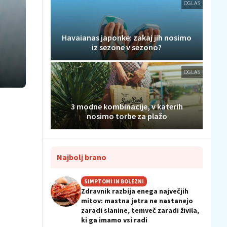
OGLAS
Havaianas japonke: zakaj jih nosimo
iz sezone v sezono?
OGLAS
3 modne kombinacije, v katerih
nosimo torbe za plažo
Najbolj brano
SIMPTOMI IN BOLEZNI
Zdravnik razbija enega največjih
mitov: mastna jetra ne nastanejo
zaradi slanine, temveč zaradi živila,
ki ga imamo vsi radi