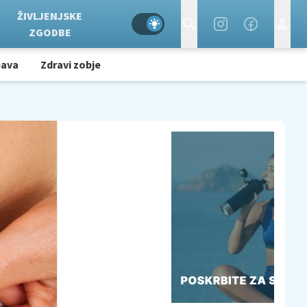
ŽIVLJENJSKE
ZGODBE
bava
Zdravi zobje