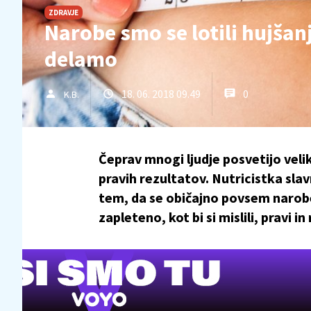
ZDRAVJE
Narobe smo se lotili hujšanj
delamo
18. 06. 2018 09.49
0
K.B.
Čeprav mnogi ljudje posvetijo veli
pravih rezultatov. Nutricistka slav
tem, da se običajno povsem narobe 
zapleteno, kot bi si mislili, pravi