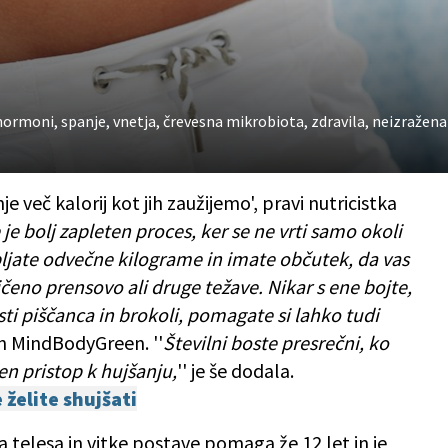
hormoni, spanje, vnetja, črevesna mikrobiota, zdravila, neizražena
e več kalorij kot jih zaužijemo', pravi nutricistka
je bolj zapleten proces, ker se ne vrti samo okoli
bljate odvečne kilograme in imate občutek, da vas
ičeno prensovo ali druge težave. Nikar s ene bojte,
sti piščanca in brokoli, pomagate si lahko tudi
ran MindBodyGreen. ''
Številni boste presrečni, ko
čen pristop k hujšanju,
'' je še dodala.
 želite shujšati
 telesa in vitke postave pomaga že 12 let in je