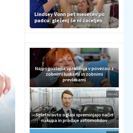
Lindsey Vonn pet mesecev po
padcu: gleženj še ni zaceljen
Najpogostejša vprašanja v povezavi z
zobnimi luskami in zobnimi
prevlekami
OGLAS
Spletni avto oglasi spreminjajo način
nakupa in prodaje avtomobilov