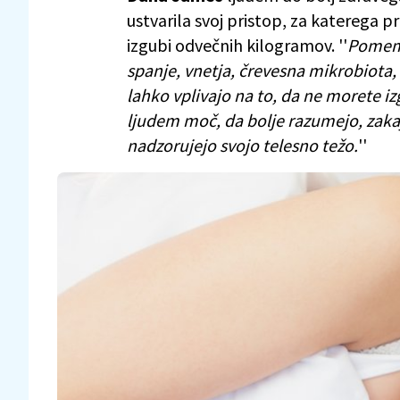
ustvarila svoj pristop, za katerega pr
izgubi odvečnih kilogramov. ''
Pomemb
spanje, vnetja, črevesna mikrobiota, 
lahko vplivajo na to, da ne morete i
ljudem moč, da bolje razumejo, zakaj
nadzorujejo svojo telesno težo.
''