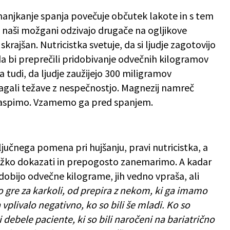
omanjkanje spanja povečuje občutek lakote in s tem
e naši možgani odzivajo drugače na ogljikove
krajšan. Nutricistka svetuje, da si ljudje zagotovijo
 bi preprečili pridobivanje odvečnih kilogramov
 tudi, da ljudje zaužijejo 300 miligramov
agali težave z nespečnostjo. Magnezij namreč
 zaspimo. Vzamemo ga pred spanjem.
jučnega pomena pri hujšanju, pravi nutricistka, a
je težko dokazati in prepogosto zanemarimo. A kadar
dobijo odvečne kilograme, jih vedno vpraša, ali
 gre za karkoli, od prepira z nekom, ki ga imamo
a vplivalo negativno, ko so bili še mladi. Ko so
 debele paciente, ki so bili naročeni na bariatrično