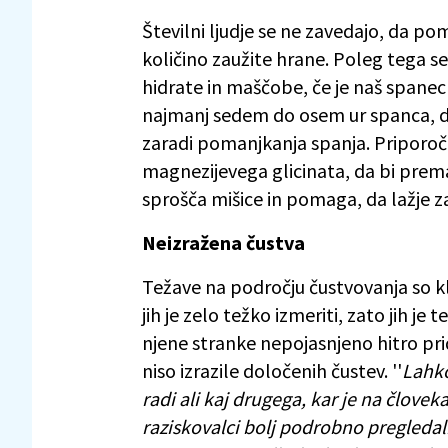
Številni ljudje se ne zavedajo, da p
količino zaužite hrane. Poleg tega s
hidrate in maščobe, če je naš spanec s
najmanj sedem do osem ur spanca, da
zaradi pomanjkanja spanja. Priporoča
magnezijevega glicinata, da bi prem
sprošča mišice in pomaga, da lažje
Neizražena čustva
Težave na področju čustvovanja so kl
jih je zelo težko izmeriti, zato jih 
njene stranke nepojasnjeno hitro pri
niso izrazile določenih čustev. ''
Lahko
radi ali kaj drugega, kar je na človek
raziskovalci bolj podrobno pregledali