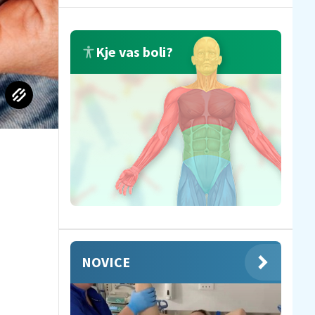
Kje vas boli?
NOVICE