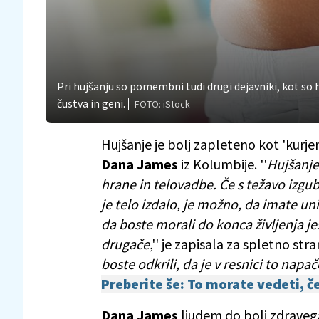
Pri hujšanju so pomembni tudi drugi dejavniki, kot so 
čustva in geni.
FOTO: iStock
Hujšanje je bolj zapleteno kot 'kurjenj
Dana James
iz Kolumbije. ''
Hujšanje 
hrane in telovadbe. Če s težavo izgu
je telo izdalo, je možno, da imate un
da boste morali do konca življenja je
drugače
,'' je zapisala za spletno st
boste odkrili, da je v resnici to napa
Preberite še: To morate vedeti, če
Dana James
ljudem do bolj zdravega