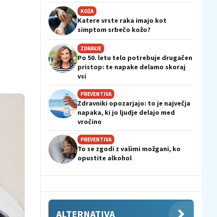
KOŽA
Katere vrste raka imajo kot
simptom srbečo kožo?
ZDRAVJE
Po 50. letu telo potrebuje drugačen
pristop: te napake delamo skoraj
vsi
PREVENTIVA
Zdravniki opozarjajo: to je največja
napaka, ki jo ljudje delajo med
vročino
PREVENTIVA
To se zgodi z vašimi možgani, ko
opustite alkohol
ALTERNATIVA