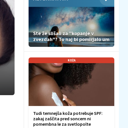
Ste že slišali za "kopanje v
zvezdah"? To naj bi pomirjalo um
KOŽA
Tudi temnejša koža potrebuje SPF:
zakaj zaščita pred soncem ni
pomembna le za svetlopolte