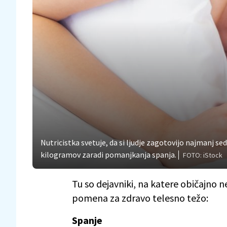
Nutricistka svetuje, da si ljudje zagotovijo najmanj s
kilogramov zaradi pomanjkanja spanja.
FOTO: iStock
Tu so dejavniki, na katere običajno 
pomena za zdravo telesno težo:
Spanje