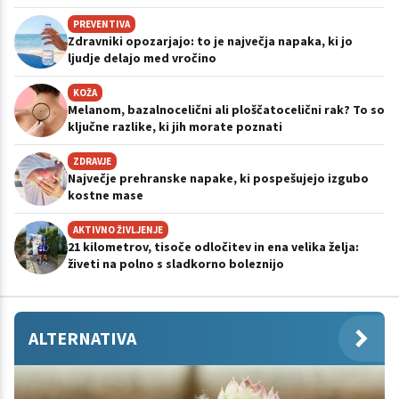
PREVENTIVA
Zdravniki opozarjajo: to je največja napaka, ki jo
ljudje delajo med vročino
KOŽA
Melanom, bazalnocelični ali ploščatocelični rak? To so
ključne razlike, ki jih morate poznati
ZDRAVJE
Največje prehranske napake, ki pospešujejo izgubo
kostne mase
AKTIVNO ŽIVLJENJE
21 kilometrov, tisoče odločitev in ena velika želja:
živeti na polno s sladkorno boleznijo
ALTERNATIVA