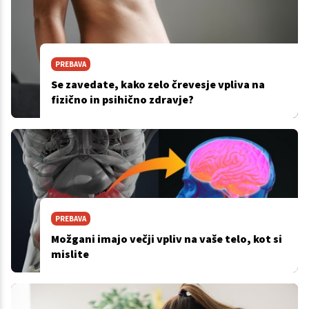
PREBAVA
Se zavedate, kako zelo črevesje vpliva na
fizično in psihično zdravje?
PREBAVA
Možgani imajo večji vpliv na vaše telo, kot si
mislite