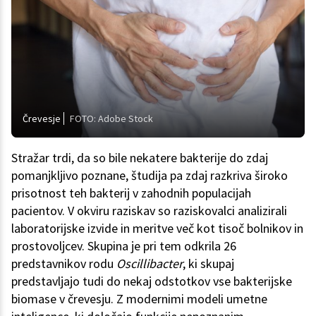
Črevesje
FOTO: Adobe Stock
Stražar trdi, da so bile nekatere bakterije do zdaj
pomanjkljivo poznane, študija pa zdaj razkriva široko
prisotnost teh bakterij v zahodnih populacijah
pacientov. V okviru raziskav so raziskovalci analizirali
laboratorijske izvide in meritve več kot tisoč bolnikov in
prostovoljcev. Skupina je pri tem odkrila 26
predstavnikov rodu
Oscillibacter
, ki skupaj
predstavljajo tudi do nekaj odstotkov vse bakterijske
biomase v črevesju. Z modernimi modeli umetne