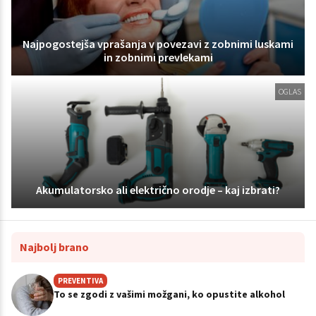
Najpogostejša vprašanja v povezavi z zobnimi luskami
in zobnimi prevlekami
OGLAS
Akumulatorsko ali električno orodje – kaj izbrati?
Najbolj brano
PREVENTIVA
To se zgodi z vašimi možgani, ko opustite alkohol