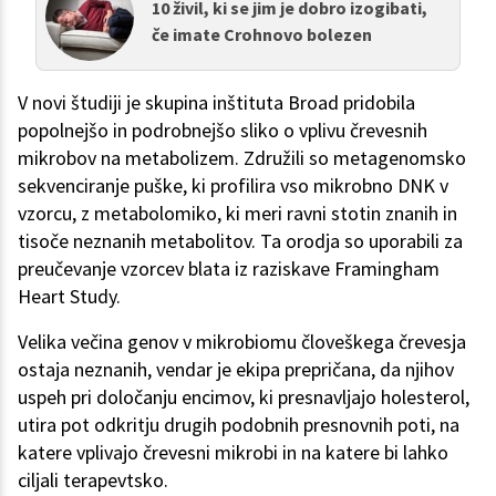
10 živil, ki se jim je dobro izogibati,
če imate Crohnovo bolezen
V novi študiji je skupina inštituta Broad pridobila
popolnejšo in podrobnejšo sliko o vplivu črevesnih
mikrobov na metabolizem. Združili so metagenomsko
sekvenciranje puške, ki profilira vso mikrobno DNK v
vzorcu, z metabolomiko, ki meri ravni stotin znanih in
tisoče neznanih metabolitov. Ta orodja so uporabili za
preučevanje vzorcev blata iz raziskave Framingham
Heart Study.
Velika večina genov v mikrobiomu človeškega črevesja
ostaja neznanih, vendar je ekipa prepričana, da njihov
uspeh pri določanju encimov, ki presnavljajo holesterol,
utira pot odkritju drugih podobnih presnovnih poti, na
katere vplivajo črevesni mikrobi in na katere bi lahko
ciljali terapevtsko.