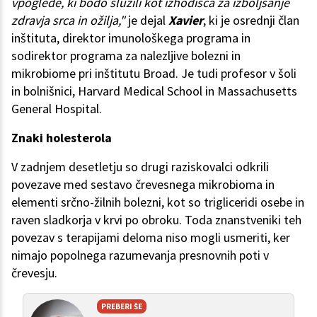
vpoglede, ki bodo služili kot izhodišča za izboljšanje
zdravja srca in ožilja,"
je dejal
Xavier
, ki je osrednji član
inštituta, direktor imunološkega programa in
sodirektor programa za nalezljive bolezni in
mikrobiome pri inštitutu Broad. Je tudi profesor v šoli
in bolnišnici, Harvard Medical School in Massachusetts
General Hospital.
Znaki holesterola
V zadnjem desetletju so drugi raziskovalci odkrili
povezave med sestavo črevesnega mikrobioma in
elementi srčno-žilnih bolezni, kot so trigliceridi osebe in
raven sladkorja v krvi po obroku. Toda znanstveniki teh
povezav s terapijami deloma niso mogli usmeriti, ker
nimajo popolnega razumevanja presnovnih poti v
črevesju.
PREBERI ŠE