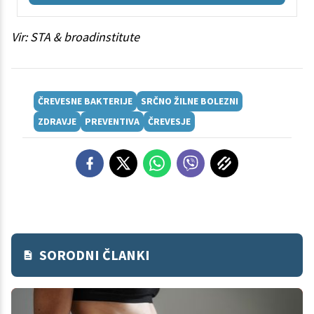
Vir: STA & broadinstitute
ČREVESNE BAKTERIJE
SRČNO ŽILNE BOLEZNI
ZDRAVJE
PREVENTIVA
ČREVESJE
SORODNI ČLANKI