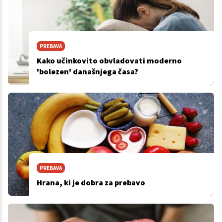
PREBAVA
Kako učinkovito obvladovati moderno
'bolezen' današnjega časa?
PREBAVA
Hrana, ki je dobra za prebavo