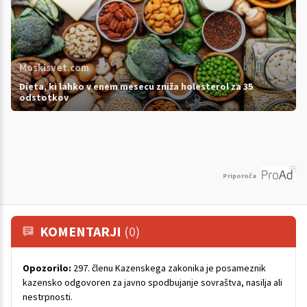
Moskisvet.com
Dieta, ki lahko v enem mesecu zniža holesterol za 35
odstotkov
Priporoča
KOMENTARJI
(0)
Opozorilo:
297. členu Kazenskega zakonika je posameznik
kazensko odgovoren za javno spodbujanje sovraštva, nasilja ali
nestrpnosti.