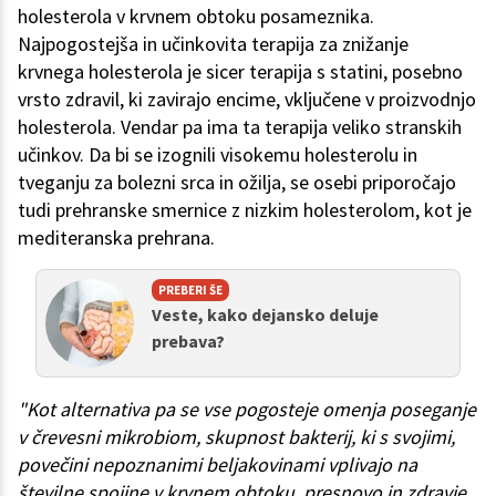
holesterola v krvnem obtoku posameznika.
Najpogostejša in učinkovita terapija za znižanje
krvnega holesterola je sicer terapija s statini, posebno
vrsto zdravil, ki zavirajo encime, vključene v proizvodnjo
holesterola. Vendar pa ima ta terapija veliko stranskih
učinkov. Da bi se izognili visokemu holesterolu in
tveganju za bolezni srca in ožilja, se osebi priporočajo
tudi prehranske smernice z nizkim holesterolom, kot je
mediteranska prehrana.
PREBERI ŠE
Veste, kako dejansko deluje
prebava?
"Kot alternativa pa se vse pogosteje omenja poseganje
v črevesni mikrobiom, skupnost bakterij, ki s svojimi,
povečini nepoznanimi beljakovinami vplivajo na
številne spojine v krvnem obtoku, presnovo in zdravje