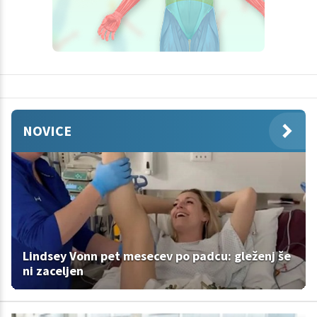
NOVICE
Lindsey Vonn pet mesecev po padcu: gleženj še
ni zaceljen