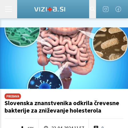
PREBAVA
Slovenska znanstvenika odkrila črevesne
bakterije za zniževanje holesterola
22. 04. 2024 11.57
0