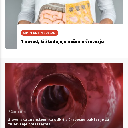
SIMPTOMI IN BOLEZNI
7 navad, ki škodujejo našemu črevesju
24ur.com
Slovenska znanstvenika odkrila črevesne bakterije za
zniževanje holesterola