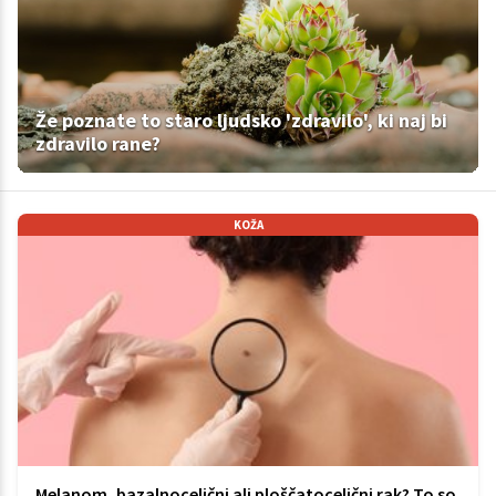
Že poznate to staro ljudsko 'zdravilo', ki naj bi
zdravilo rane?
KOŽA
Melanom, bazalnocelični ali ploščatocelični rak? To so