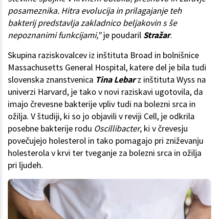
posameznika. Hitra evolucija in prilagajanje teh
bakterij predstavlja zakladnico beljakovin s še
nepoznanimi funkcijami,"
je poudaril
Stražar
.
Skupina raziskovalcev iz inštituta Broad in bolnišnice
Massachusetts General Hospital, katere del je bila tudi
slovenska znanstvenica
Tina Lebar
z inštituta Wyss na
univerzi Harvard, je tako v novi raziskavi ugotovila, da
imajo črevesne bakterije vpliv tudi na bolezni srca in
ožilja. V študiji, ki so jo objavili v reviji Cell, je odkrila
posebne bakterije rodu
Oscillibacter
, ki v črevesju
povečujejo holesterol in tako pomagajo pri zniževanju
holesterola v krvi ter tveganje za bolezni srca in ožilja
pri ljudeh.