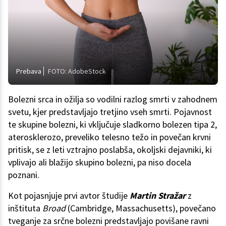
Prebava
FOTO: AdobeStock
Bolezni srca in ožilja so vodilni razlog smrti v zahodnem
svetu, kjer predstavljajo tretjino vseh smrti. Pojavnost
te skupine bolezni, ki vključuje sladkorno bolezen tipa 2,
aterosklerozo, preveliko telesno težo in povečan krvni
pritisk, se z leti vztrajno poslabša, okoljski dejavniki, ki
vplivajo ali blažijo skupino bolezni, pa niso docela
poznani.
Kot pojasnjuje prvi avtor študije
Martin Stražar
z
inštituta
Broad
(Cambridge, Massachusetts), povečano
tveganje za srčne bolezni predstavljajo povišane ravni