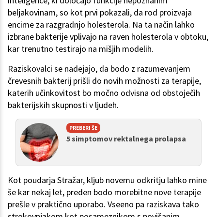
inteligence, ki določajo funkcije nepoznanim
beljakovinam, so kot prvi pokazali, da rod proizvaja
encime za razgradnjo holesterola. Na ta način lahko
izbrane bakterije vplivajo na raven holesterola v obtoku,
kar trenutno testirajo na mišjih modelih.
Raziskovalci se nadejajo, da bodo z razumevanjem
črevesnih bakterij prišli do novih možnosti za terapije,
katerih učinkovitost bo močno odvisna od obstoječih
bakterijskih skupnosti v ljudeh.
PREBERI ŠE
5 simptomov rektalnega prolapsa
Kot poudarja Stražar, kljub novemu odkritju lahko mine
še kar nekaj let, preden bodo morebitne nove terapije
prešle v praktično uporabo. Vseeno pa raziskava tako
strokovnjakom kot posameznikom s povišanim