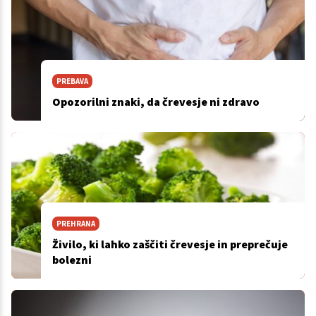
PREBAVA
Opozorilni znaki, da črevesje ni zdravo
PREHRANA
Živilo, ki lahko zaščiti črevesje in preprečuje
bolezni