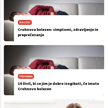
BOLEZNI
Crohnova bolezen: simptomi, zdravljenje in
preprečevanje
PREHRANA
10 živil, ki se jim je dobro izogibati, če imate
Crohnovo bolezen