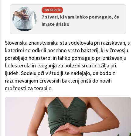
PREBERI ŠE
7 stvari, ki vam lahko pomagajo, če
imate drisko
Slovenska znanstvenika sta sodelovala pri raziskavah, s
katerimi so odkrili posebno vrsto bakterij, ki v črevesju
porabljajo holesterol in lahko pomagajo pri zniževanju
holesterola in tveganja za bolezni srca in ožilja pri
ljudeh. Sodelujoči v študiji se nadejajo, da bodo z
razumevanjem črevesnih bakterij prišli do novih
možnosti za terapije.