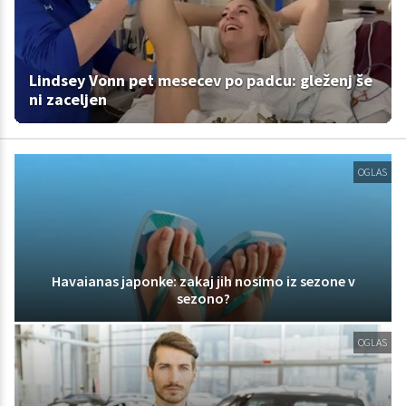
Lindsey Vonn pet mesecev po padcu: gleženj še
ni zaceljen
OGLAS
Havaianas japonke: zakaj jih nosimo iz sezone v
sezono?
OGLAS