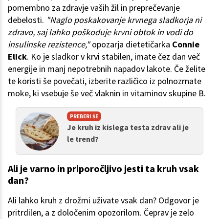
pomembno za zdravje vaših žil in preprečevanje
debelosti.
"Naglo poskakovanje krvnega sladkorja ni
zdravo, saj lahko poškoduje krvni obtok in vodi do
insulinske rezistence,"
opozarja dietetičarka
Connie
Elick
. Ko je sladkor v krvi stabilen, imate čez dan več
energije in manj nepotrebnih napadov lakote. Če želite
te koristi še povečati, izberite različico iz polnozrnate
moke, ki vsebuje še več vlaknin in vitaminov skupine B.
PREBERI ŠE
Je kruh iz kislega testa zdrav ali je
le trend?
Ali je varno in priporočljivo jesti ta kruh vsak
dan?
Ali lahko kruh z drožmi uživate vsak dan? Odgovor je
pritrdilen, a z določenim opozorilom. Čeprav je zelo