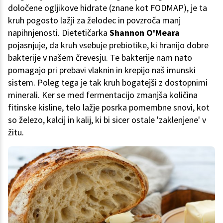
določene ogljikove hidrate (znane kot FODMAP), je ta
kruh pogosto lažji za želodec in povzroča manj
napihnjenosti. Dietetičarka
Shannon O'Meara
pojasnjuje, da kruh vsebuje prebiotike, ki hranijo dobre
bakterije v našem črevesju. Te bakterije nam nato
pomagajo pri prebavi vlaknin in krepijo naš imunski
sistem. Poleg tega je tak kruh bogatejši z dostopnimi
minerali. Ker se med fermentacijo zmanjša količina
fitinske kisline, telo lažje posrka pomembne snovi, kot
so železo, kalcij in kalij, ki bi sicer ostale 'zaklenjene' v
žitu.