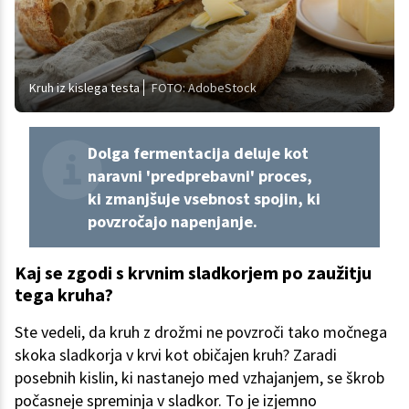
Kruh iz kislega testa
FOTO: AdobeStock
Dolga fermentacija deluje kot
naravni 'predprebavni' proces,
ki zmanjšuje vsebnost spojin, ki
povzročajo napenjanje.
Kaj se zgodi s krvnim sladkorjem po zaužitju
tega kruha?
Ste vedeli, da kruh z drožmi ne povzroči tako močnega
skoka sladkorja v krvi kot običajen kruh? Zaradi
posebnih kislin, ki nastanejo med vzhajanjem, se škrob
počasneje spreminja v sladkor. To je izjemno