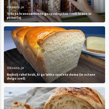
Okusno.je
Triki za hranozavestno gospodinjstvo – reši hrano in
privarčuj
Okusno.je
Najbolj rahel kruh, ki ga lahko spečete doma (in ostane
dolgo svež)