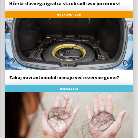
Hčerki slavnega igralca sta ukradli vso pozornost
MOSKISVET.COM
Zakaj novi avtomobili nimajo več rezervne gume?
BIBALEZE.SI