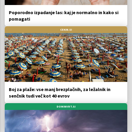
Poporodno izpadanje las: kaj je normalno in kako si
pomagati
CEKIN.SI
Boj za plaže: vse manj brezplačnih, za ležalnik in
senčnik tudi več kot 40 evrov
DOMINVRT.SI