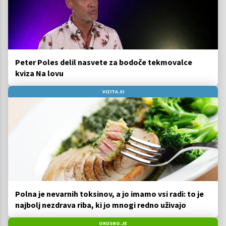
Peter Poles delil nasvete za bodoče tekmovalce
kviza Na lovu
VIZITA.SI
Polna je nevarnih toksinov, a jo imamo vsi radi: to je
najbolj nezdrava riba, ki jo mnogi redno uživajo
OKUSNO.JE