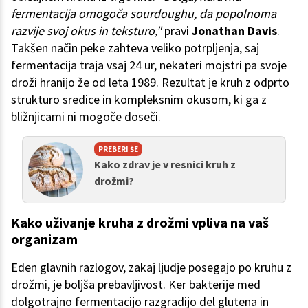
fermentacija omogoča sourdoughu, da popolnoma
razvije svoj okus in teksturo,"
pravi
Jonathan Davis
.
Takšen način peke zahteva veliko potrpljenja, saj
fermentacija traja vsaj 24 ur, nekateri mojstri pa svoje
droži hranijo že od leta 1989. Rezultat je kruh z odprto
strukturo sredice in kompleksnim okusom, ki ga z
bližnjicami ni mogoče doseči.
PREBERI ŠE
Kako zdrav je v resnici kruh z
drožmi?
Kako uživanje kruha z drožmi vpliva na vaš
organizam
Eden glavnih razlogov, zakaj ljudje posegajo po kruhu z
drožmi, je boljša prebavljivost. Ker bakterije med
dolgotrajno fermentacijo razgradijo del glutena in