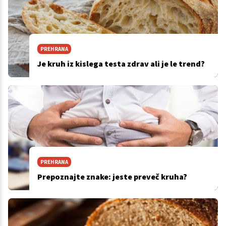
PREHRANA
Je kruh iz kislega testa zdrav ali je le trend?
PREHRANA
Prepoznajte znake: jeste preveč kruha?