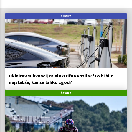
NOVICE
Ukinitev subvencij za električna vozila? 'To bi bilo
najslabše, kar se lahko zgodi'
ŠPORT