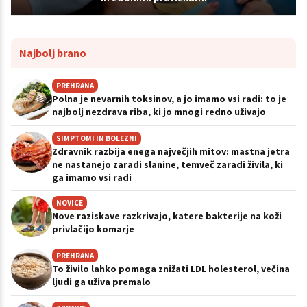
Najbolj brano
PREHRANA
Polna je nevarnih toksinov, a jo imamo vsi radi: to je
najbolj nezdrava riba, ki jo mnogi redno uživajo
SIMPTOMI IN BOLEZNI
Zdravnik razbija enega največjih mitov: mastna jetra
ne nastanejo zaradi slanine, temveč zaradi živila, ki
ga imamo vsi radi
NOVICE
Nove raziskave razkrivajo, katere bakterije na koži
privlačijo komarje
PREHRANA
To živilo lahko pomaga znižati LDL holesterol, večina
ljudi ga uživa premalo