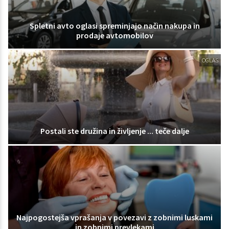
Spletni avto oglasi spreminjajo način nakupa in
prodaje avtomobilov
OGLAS
Postali ste družina in življenje ... teče dalje
Najpogostejša vprašanja v povezavi z zobnimi luskami
in zobnimi prevlekami