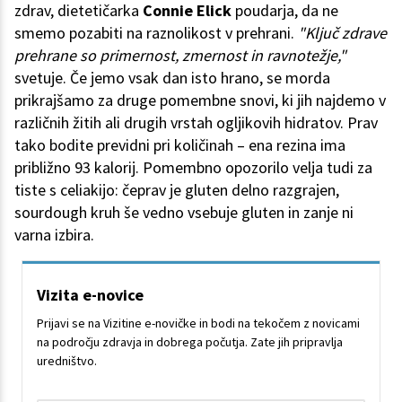
zdrav, dietetičarka
Connie Elick
poudarja, da ne
smemo pozabiti na raznolikost v prehrani.
"Ključ zdrave
prehrane so primernost, zmernost in ravnotežje,"
svetuje. Če jemo vsak dan isto hrano, se morda
prikrajšamo za druge pomembne snovi, ki jih najdemo v
različnih žitih ali drugih vrstah ogljikovih hidratov. Prav
tako bodite previdni pri količinah – ena rezina ima
približno 93 kalorij. Pomembno opozorilo velja tudi za
tiste s celiakijo: čeprav je gluten delno razgrajen,
sourdough kruh še vedno vsebuje gluten in zanje ni
varna izbira.
Vizita e-novice
Prijavi se na Vizitine e-novičke in bodi na tekočem z novicami
na področju zdravja in dobrega počutja. Zate jih pripravlja
uredništvo.