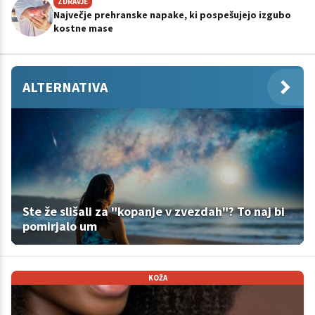
ZDRAVJE
Največje prehranske napake, ki pospešujejo izgubo
kostne mase
ALTERNATIVA
Ste že slišali za "kopanje v zvezdah"? To naj bi
pomirjalo um
KOŽA