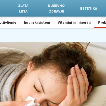
ZLATA
DUŠEVNO
ESTETIKA
LETA
ZDRAVJE
o življenje
Imunski sistem
Vitamini in minerali
Pre