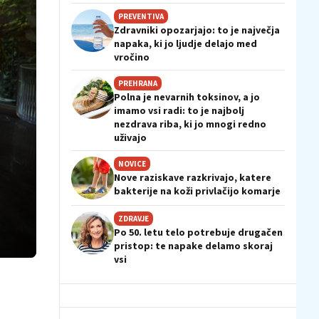
PREVENTIVA
Zdravniki opozarjajo: to je največja
napaka, ki jo ljudje delajo med
vročino
PREHRANA
Polna je nevarnih toksinov, a jo
imamo vsi radi: to je najbolj
nezdrava riba, ki jo mnogi redno
uživajo
NOVICE
Nove raziskave razkrivajo, katere
bakterije na koži privlačijo komarje
ZDRAVJE
Po 50. letu telo potrebuje drugačen
pristop: te napake delamo skoraj
vsi