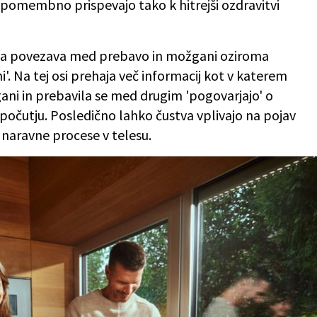
m pomembno prispevajo tako k hitrejši ozdravitvi
a povezava med prebavo in možgani oziroma
. Na tej osi prehaja več informacij kot v katerem
ni in prebavila se med drugim 'pogovarjajo' o
m počutju. Posledično lahko čustva vplivajo na pojav
o naravne procese v telesu.