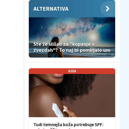
ALTERNATIVA
Ste že slišali za "kopanje v
zvezdah"? To naj bi pomirjalo um
KOŽA
Tudi temnejša koža potrebuje SPF: