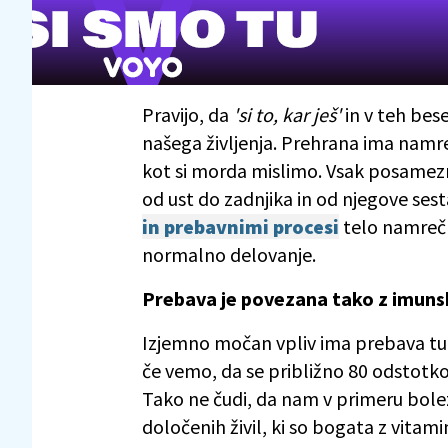
Pravijo, da
'si to, kar ješ'
in v teh be
našega življenja. Prehrana ima namreč
kot si morda mislimo. Vsak posamez
od ust do zadnjika in od njegove ses
in prebavnimi procesi
telo namreč d
normalno delovanje.
Prebava je povezana tako z imuns
Izjemno močan vpliv ima prebava tud
če vemo, da se približno 80 odstotko
Tako ne čudi, da nam v primeru bolez
določenih živil, ki so bogata z vitamin