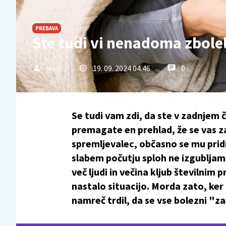
PREBAVA
Ste tudi vi nenadoma zbolel
19. 09. 2024 04.46
0
Ma.K.
Se tudi vam zdi, da ste v zadnjem 
premagate en prehlad, že se vas zač
spremljevalec, občasno se mu prid
slabem počutju sploh ne izgubljam
več ljudi in večina kljub številnim
nastalo situacijo. Morda zato, ker
namreč trdil, da se vse bolezni "za