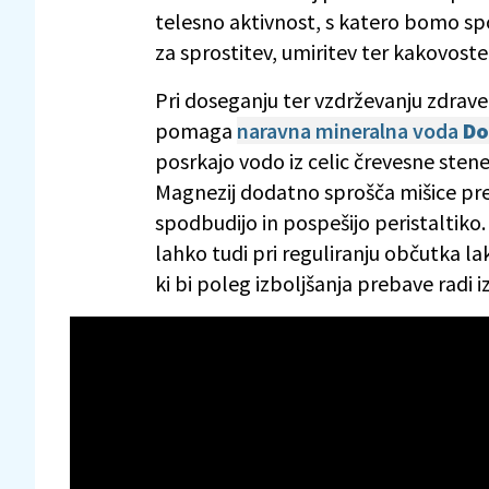
telesno aktivnost, s katero bomo spod
za sprostitev, umiritev ter kakovost
Pri doseganju ter vzdrževanju zdrav
pomaga
naravna mineralna voda
Do
posrkajo vodo iz celic črevesne sten
Magnezij dodatno sprošča mišice pr
spodbudijo in pospešijo peristaltiko
lahko tudi pri reguliranju občutka lak
ki bi poleg izboljšanja prebave radi i