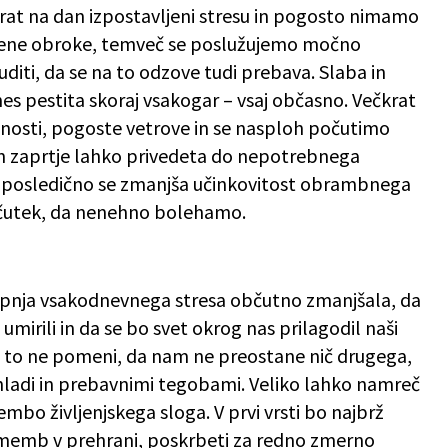
rat na dan izpostavljeni stresu in pogosto nimamo
težene obroke, temveč se poslužujemo močno
diti, da se na to odzove tudi prebava. Slaba in
s pestita skoraj vsakogar – vsaj občasno. Večkrat
nosti, pogoste vetrove in se nasploh počutimo
in zaprtje lahko privedeta do nepotrebnega
su, posledično se zmanjša učinkovitost obrambnega
občutek, da nenehno bolehamo.
topnja vsakodnevnega stresa občutno zmanjšala, da
umirili in da se bo svet okrog nas prilagodil naši
 A to ne pomeni, da nam ne preostane nič drugega,
rehladi in prebavnimi tegobami. Veliko lahko namreč
mbo življenjskega sloga. V prvi vrsti bo najbrž
memb v prehrani, poskrbeti za redno zmerno