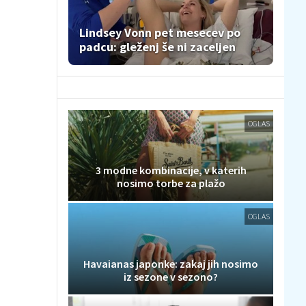
Lindsey Vonn pet mesecev po
padcu: gleženj še ni zaceljen
OGLAS
3 modne kombinacije, v katerih
nosimo torbe za plažo
OGLAS
Havaianas japonke: zakaj jih nosimo
iz sezone v sezono?