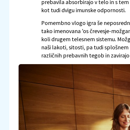
prebavila absorbirajo v telo in s te
kot tudi dvigu imunske odpornosti.
Pomembno vlogo igra še neposredn
tako imenovana 'os črevesje-možgani'
koli drugem telesnem sistemu. Možga
naši lakoti, sitosti, pa tudi splošne
različnih prebavnih tegob in zaviraj