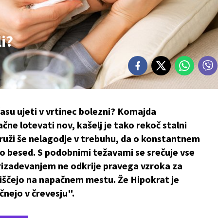
i?
času ujeti v vrtinec bolezni? Komajda
ne lotevati nov, kašelj je tako rekoč stalni
ruži še nelagodje v trebuhu, da o konstantnem
o besed. S podobnimi težavami se srečuje vse
 prizadevanjem ne odkrije pravega vzroka za
 iščejo na napačnem mestu. Že Hipokrat je
čnejo v črevesju".