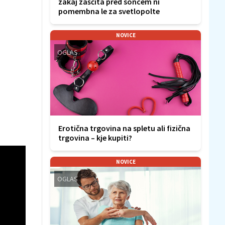
zakaj zaščita pred soncem ni
pomembna le za svetlopolte
NOVICE
OGLAS
Erotična trgovina na spletu ali fizična
trgovina – kje kupiti?
NOVICE
OGLAS