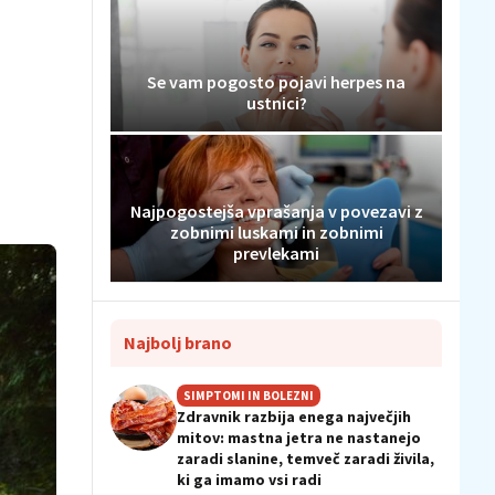
Se vam pogosto pojavi herpes na
ustnici?
Najpogostejša vprašanja v povezavi z
zobnimi luskami in zobnimi
prevlekami
Najbolj brano
SIMPTOMI IN BOLEZNI
Zdravnik razbija enega največjih
mitov: mastna jetra ne nastanejo
zaradi slanine, temveč zaradi živila,
ki ga imamo vsi radi