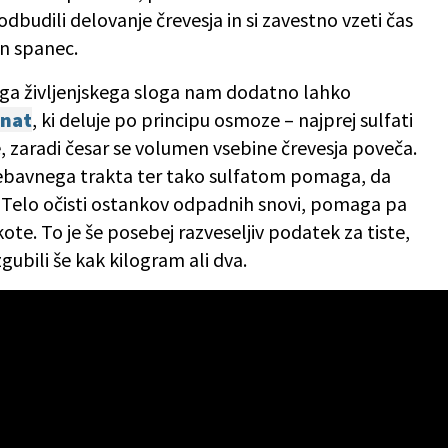
budili delovanje črevesja in si zavestno vzeti čas
en spanec.
ega življenjskega sloga nam dodatno lahko
nat
, ki deluje po principu osmoze – najprej sulfati
e, zaradi česar se volumen vsebine črevesja poveča.
ebavnega trakta ter tako sulfatom pomaga, da
. Telo očisti ostankov odpadnih snovi, pomaga pa
ote. To je še posebej razveseljiv podatek za tiste,
zgubili še kak kilogram ali dva.