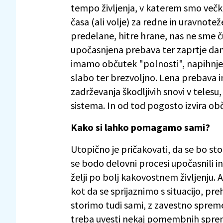
tempo življenja, v katerem smo večk
časa (ali volje) za redne in uravno
predelane, hitre hrane, nas ne sme ču
upočasnjena prebava ter zaprtje dane
imamo občutek "polnosti", napihnje
slabo ter brezvoljno. Lena prebava 
zadrževanja škodljivih snovi v tele
sistema. In od tod pogosto izvira 
Kako si lahko pomagamo sami?
Utopično je pričakovati, da se bo s
se bodo delovni procesi upočasnili in 
želji po bolj kakovostnem življenju.
kot da se sprijaznimo s situacijo, p
storimo tudi sami, z zavestno spreme
treba uvesti nekaj pomembnih spre