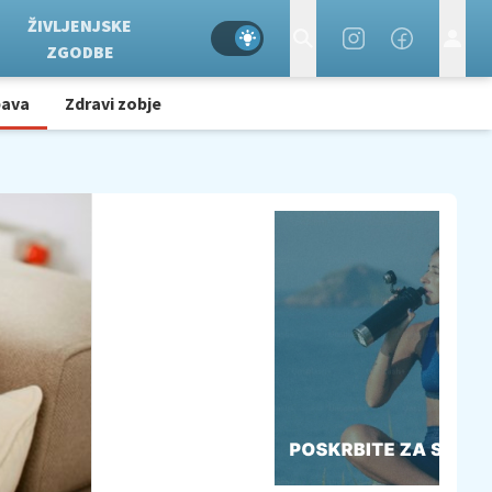
ŽIVLJENJSKE
ZGODBE
bava
Zdravi zobje