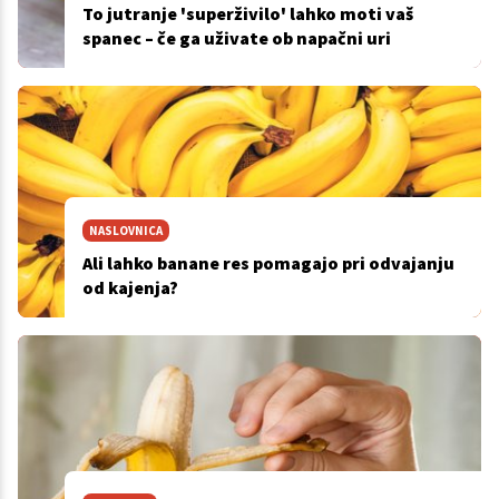
To jutranje 'superživilo' lahko moti vaš
spanec – če ga uživate ob napačni uri
NASLOVNICA
Ali lahko banane res pomagajo pri odvajanju
od kajenja?