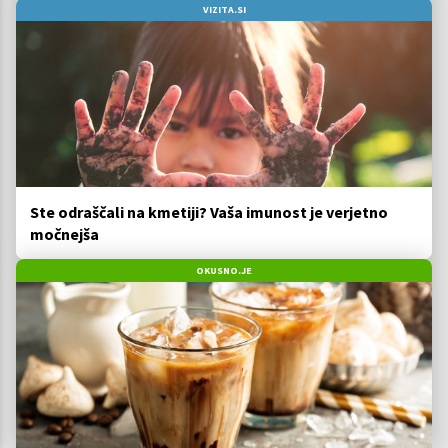
VIZITA.SI
Ste odraščali na kmetiji? Vaša imunost je verjetno
močnejša
OKUSNO.JE