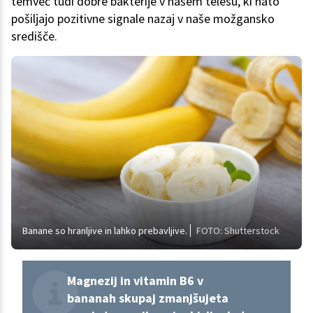
temveč tudi dobre bakterije v našem telesu, ki nato
pošiljajo pozitivne signale nazaj v naše možgansko
središče.
Banane so hranljive in lahko prebavljive.
FOTO: Shutterstock
Magnezij in vitamin B6 v
bananah skupaj zmanjšujeta