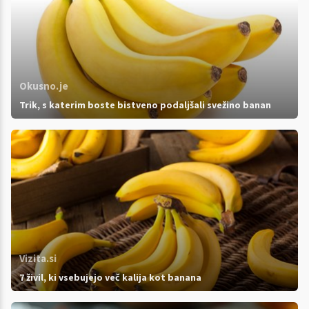
Okusno.je
Trik, s katerim boste bistveno podaljšali svežino banan
Vizita.si
7 živil, ki vsebujejo več kalija kot banana