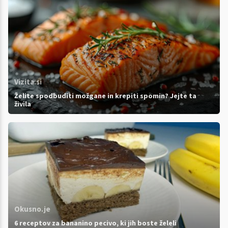
Vizita.si
Želite spodbuditi možgane in krepiti spomin? Jejte ta
živila
Okusno.je
6 receptov za bananino pecivo, ki jih boste želeli