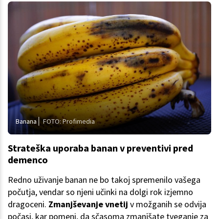
Banana
FOTO: Profimedia
Strateška uporaba banan v preventivi pred
demenco
Redno uživanje banan ne bo takoj spremenilo vašega
počutja, vendar so njeni učinki na dolgi rok izjemno
dragoceni.
Zmanjševanje vnetij
v možganih se odvija
počasi, kar pomeni, da sčasoma zmanjšate tveganje za