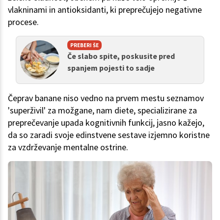
vlakninami in antioksidanti, ki preprečujejo negativne
procese.
PREBERI ŠE
Če slabo spite, poskusite pred
spanjem pojesti to sadje
Čeprav banane niso vedno na prvem mestu seznamov
'superživil' za možgane, nam diete, specializirane za
preprečevanje upada kognitivnih funkcij, jasno kažejo,
da so zaradi svoje edinstvene sestave izjemno koristne
za vzdrževanje mentalne ostrine.