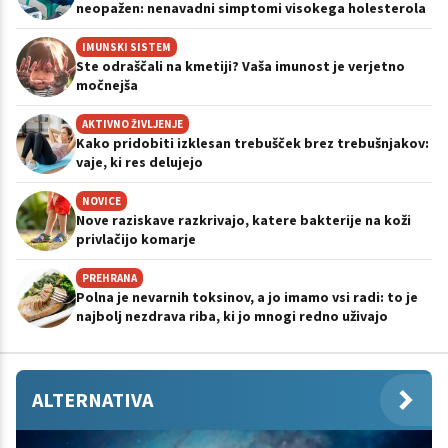
neopažen: nenavadni simptomi visokega holesterola
IMUNSKI SISTEM
Ste odraščali na kmetiji? Vaša imunost je verjetno
močnejša
AKTIVNO ŽIVLJENJE
Kako pridobiti izklesan trebušček brez trebušnjakov:
vaje, ki res delujejo
NOVICE
Nove raziskave razkrivajo, katere bakterije na koži
privlačijo komarje
PREHRANA
Polna je nevarnih toksinov, a jo imamo vsi radi: to je
najbolj nezdrava riba, ki jo mnogi redno uživajo
ALTERNATIVA