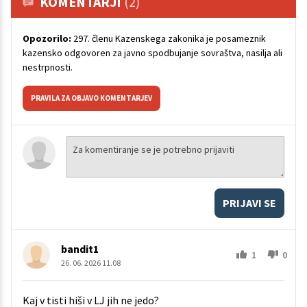
KOMENTARJI
(2)
Opozorilo:
297. členu Kazenskega zakonika je posameznik
kazensko odgovoren za javno spodbujanje sovraštva, nasilja ali
nestrpnosti.
PRAVILA ZA OBJAVO KOMENTARJEV
PRIJAVI SE
bandit1
1
0
26. 06. 2026 11.08
Kaj v tisti hiši v LJ jih ne jedo?