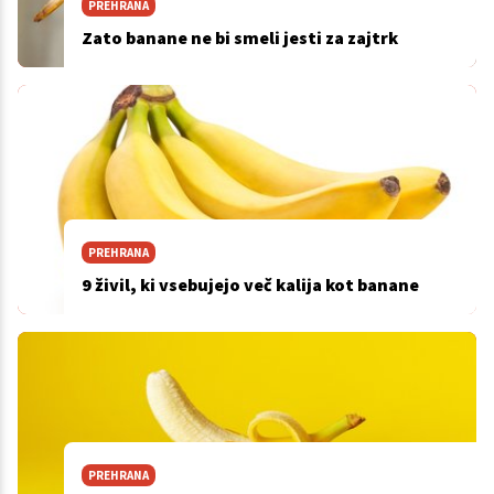
PREHRANA
Zato banane ne bi smeli jesti za zajtrk
PREHRANA
9 živil, ki vsebujejo več kalija kot banane
PREHRANA