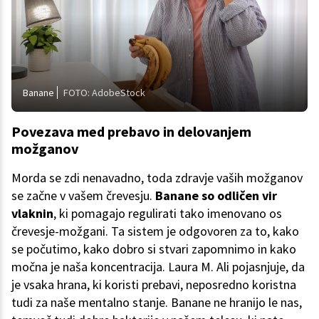
Banane
FOTO: AdobeStock
Povezava med prebavo in delovanjem
možganov
Morda se zdi nenavadno, toda zdravje vaših možganov
se začne v vašem črevesju.
Banane so odličen vir
vlaknin
, ki pomagajo regulirati tako imenovano os
črevesje-možgani. Ta sistem je odgovoren za to, kako
se počutimo, kako dobro si stvari zapomnimo in kako
močna je naša koncentracija. Laura M. Ali pojasnjuje, da
je vsaka hrana, ki koristi prebavi, neposredno koristna
tudi za naše mentalno stanje. Banane ne hranijo le nas,