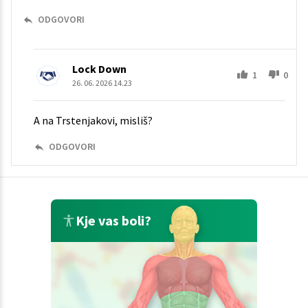
ODGOVORI
Lock Down
1
0
26. 06. 2026 14.23
A na Trstenjakovi, misliš?
ODGOVORI
Kje vas boli?