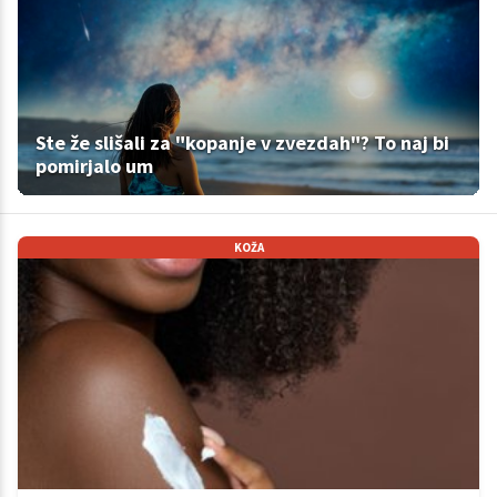
Ste že slišali za "kopanje v zvezdah"? To naj bi
pomirjalo um
KOŽA