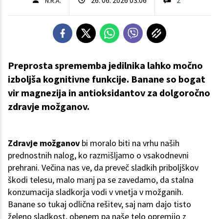
N.R.A.
Preprosta sprememba jedilnika lahko močno
izboljša kognitivne funkcije. Banane so bogat
vir magnezija in antioksidantov za dolgoročno
zdravje možganov.
Zdravje možganov
bi moralo biti na vrhu naših
prednostnih nalog, ko razmišljamo o vsakodnevni
prehrani. Večina nas ve, da preveč sladkih priboljškov
škodi telesu, malo manj pa se zavedamo, da stalna
konzumacija sladkorja vodi v vnetja v možganih.
Banane so tukaj odlična rešitev, saj nam dajo tisto
želeno sladkost, obenem pa naše telo opremijo z