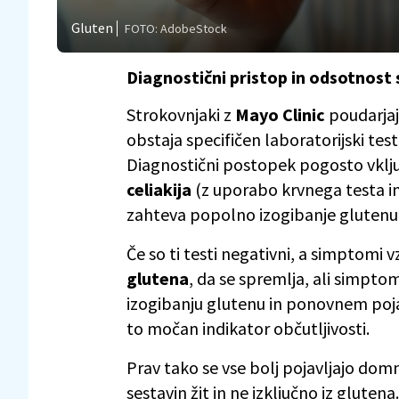
Gluten
FOTO: AdobeStock
Diagnostični pristop in odsotnost 
Strokovnjaki z
Mayo Clinic
poudarjajo
obstaja specifičen laboratorijski test,
Diagnostični postopek pogosto vklju
celiakija
(z uporabo krvnega testa in 
zahteva popolno izogibanje glutenu z
Če so ti testi negativni, a simptomi v
glutena
, da se spremlja, ali simptom
izogibanju glutenu in ponovnem po
to močan indikator občutljivosti.
Prav tako se vse bolj pojavljajo dom
sestavin žit in ne izključno iz glutena