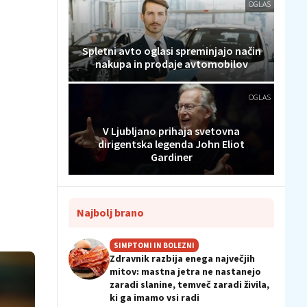
OGLAS
Spletni avto oglasi spreminjajo način
nakupa in prodaje avtomobilov
OGLAS
V Ljubljano prihaja svetovna
dirigentska legenda John Eliot
Gardiner
Najbolj brano
SIMPTOMI IN BOLEZNI
Zdravnik razbija enega največjih
mitov: mastna jetra ne nastanejo
zaradi slanine, temveč zaradi živila,
ki ga imamo vsi radi