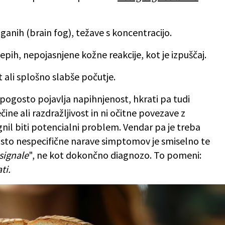
ganih (brain fog), težave s koncentracijo.
lepih, nepojasnjene kožne reakcije, kot je izpuščaj.
t ali splošno slabše počutje.
pogosto pojavlja napihnjenost, hkrati pa tudi
ine ali razdražljivost in ni očitne povezave z
egnil biti potencialni problem. Vendar pa je treba
gosto nespecifične narave simptomov je smiselno te
signale
", ne kot dokončno diagnozo. To pomeni:
ti.