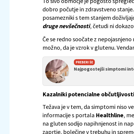
To sivo območje je pogosto spregled
dobro počutje in zdravstveno stanje.
posamezniki s tem stanjem doživlja
druge nevšečnosti
, četudi ni dokaz
Če se redno soočate z nepojasnjeno na
možno, da je vzrok v glutenu. Vendar 
PREBERI ŠE
Najpogostejši simptomi int
Kazalniki potencialne občutljivost
Težava je v tem, da simptomi niso v
informacije s portala
Healthline
, me
na gluten sodijo napihnjenost in nape
zaprtje, bolečine v trebuhu in spre