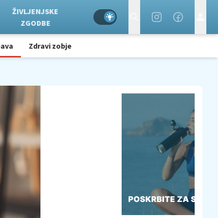
ŽIVLJENJSKE
ZGODBE
bava
Zdravi zobje