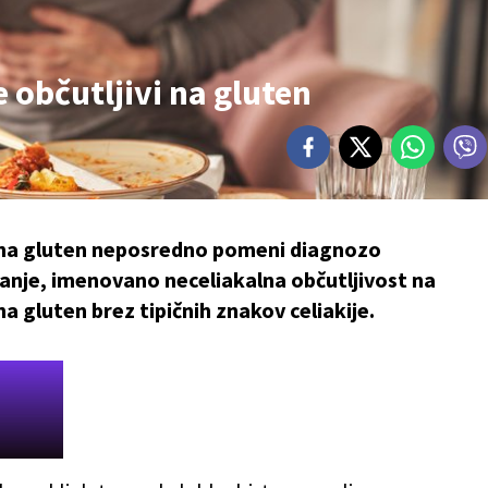
e občutljivi na gluten
 na gluten neposredno pomeni diagnozo
stanje, imenovano neceliakalna občutljivost na
na gluten brez tipičnih znakov celiakije.