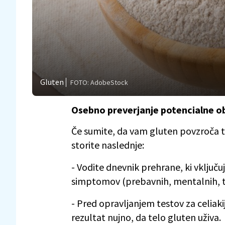
Gluten
FOTO: AdobeStock
Osebno preverjanje potencialne ob
Če sumite, da vam gluten povzroča 
storite naslednje:
- Vodite dnevnik prehrane, ki vključu
simptomov (prebavnih, mentalnih, tel
- Pred opravljanjem testov za celiakij
rezultat nujno, da telo gluten uživa.