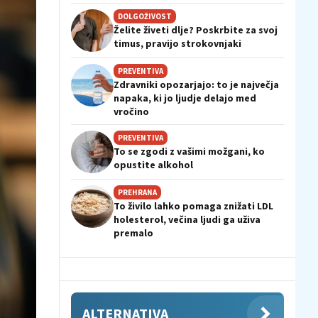
DOLGOŽIVOST
Želite živeti dlje? Poskrbite za svoj
timus, pravijo strokovnjaki
PREVENTIVA
Zdravniki opozarjajo: to je največja
napaka, ki jo ljudje delajo med
vročino
PREVENTIVA
To se zgodi z vašimi možgani, ko
opustite alkohol
PREHRANA
To živilo lahko pomaga znižati LDL
holesterol, večina ljudi ga uživa
premalo
ALTERNATIVA