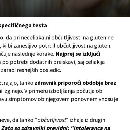
specifičnega testa
, da pri neceliakalni občutljivosti na gluten ne
 ki bi zanesljivo potrdil občutljivost na gluten.
čuje naslednje korake.
Najprej se izključi
po potrebi dodatnih preiskav), saj celiakija
aradi resnejših posledic.
ztrajajo, lahko
zdravnik priporoči obdobje brez
i izginejo. V primeru izboljšanja počutja ob
javu simptomov ob njegovem ponovnem vnosu je
neve, da lahko "
občutljivost
" izhaja iz drugih
.
Zato so zdravniki previdni: "intoleranca na