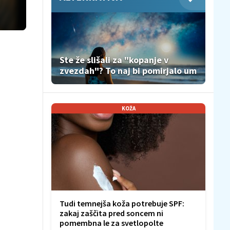
Ste že slišali za "kopanje v
zvezdah"? To naj bi pomirjalo um
KOŽA
Tudi temnejša koža potrebuje SPF:
zakaj zaščita pred soncem ni
pomembna le za svetlopolte