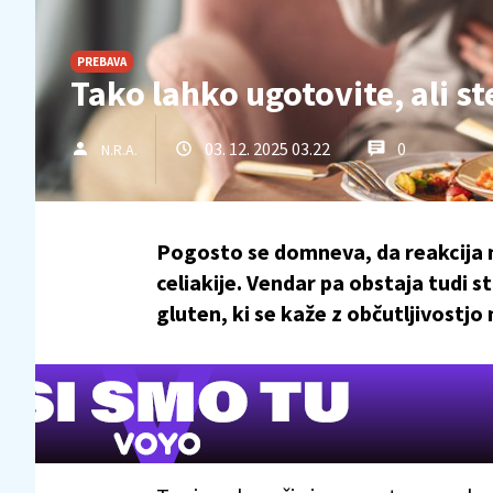
PREBAVA
Tako lahko ugotovite, ali st
03. 12. 2025 03.22
0
N.R.A.
Pogosto se domneva, da reakcija
celiakije. Vendar pa obstaja tudi 
gluten, ki se kaže z občutljivostjo 