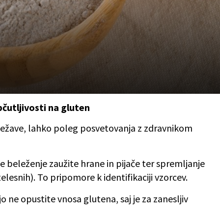
čutljivosti na gluten
težave, lahko poleg posvetovanja z zdravnikom
je beleženje zaužite hrane in pijače ter spremljanje
esnih). To pripomore k identifikaciji vzorcev.
o ne opustite vnosa glutena, saj je za zanesljiv