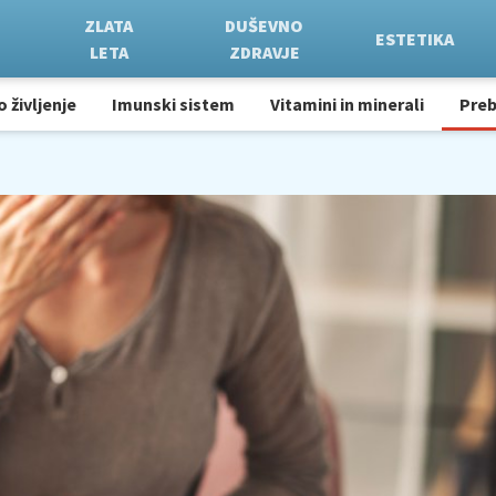
ZLATA
DUŠEVNO
ESTETIKA
LETA
ZDRAVJE
o življenje
Imunski sistem
Vitamini in minerali
Pre