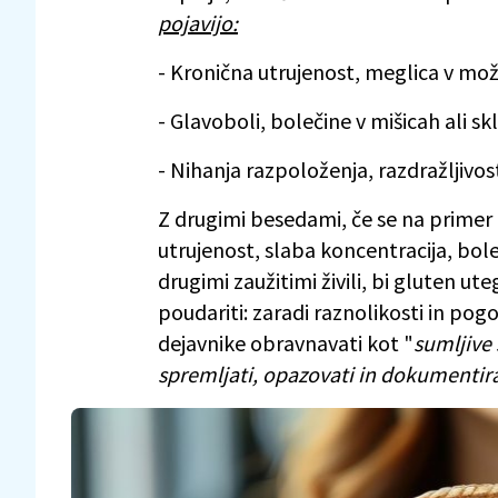
pojavijo:
- Kronična utrujenost, meglica v mož
- Glavoboli, bolečine v mišicah ali sk
- Nihanja razpoloženja, razdražljivos
Z drugimi besedami, če se na primer 
utrujenost, slaba koncentracija, boleč
drugimi zaužitimi živili, bi gluten ut
poudariti: zaradi raznolikosti in po
dejavnike obravnavati kot "
sumljive 
spremljati, opazovati in dokumentira