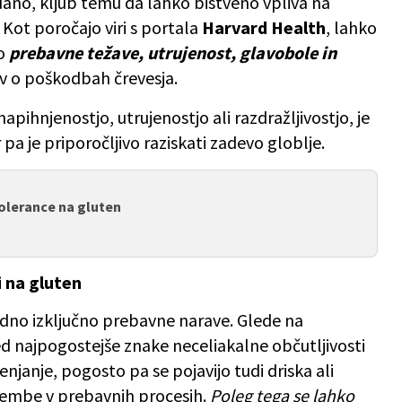
ano, kljub temu da lahko bistveno vpliva na
 Kot poročajo viri s portala
Harvard Health
, lahko
jo
prebavne težave, utrujenost, glavobole in
ov o poškodbah črevesja.
pihnjenostjo, utrujenostjo ali razdražljivostjo, je
pa je priporočljivo raziskati zadevo globlje.
olerance na gluten
i na gluten
edno izključno prebavne narave. Glede na
d najpogostejše znake neceliakalne občutljivosti
njanje, pogosto pa se pojavijo tudi driska ali
membe v prebavnih procesih.
Poleg tega se lahko