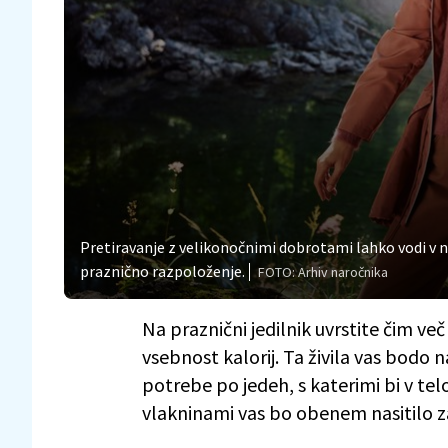
Pretiravanje z velikonočnimi dobrotami lahko vodi v n
praznično razpoloženje.
FOTO: Arhiv naročnika
Na praznični jedilnik uvrstite čim več
vsebnost kalorij. Ta živila vas bodo n
potrebe po jedeh, s katerimi bi v telo
vlakninami vas bo obenem nasitilo za