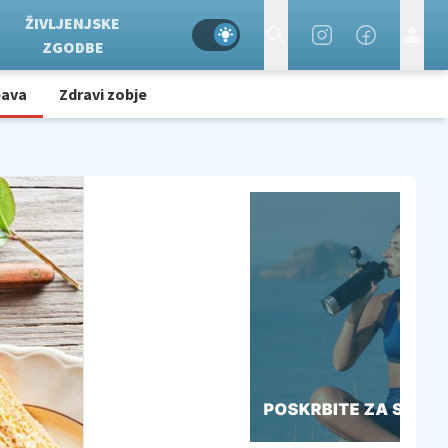
ŽIVLJENJSKE
ZGODBE
bava
Zdravi zobje