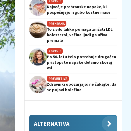
ZDRAVJE
Največje prehranske napake, ki
pospešujejo izgubo kostne mase
PREHRANA
To živilo lahko pomaga znižati LDL
holesterol, večina ljudi ga uživa
premalo
ZDRAVJE
Po 50. letu telo potrebuje drugačen
pristop: te napake delamo skoraj
vsi
PREVENTIVA
Zdravniki opozarjajo: ne čakajte, da
se pojavi bolečina
ALTERNATIVA