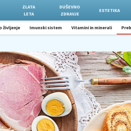
ZLATA
DUŠEVNO
ESTETIKA
LETA
ZDRAVJE
o življenje
Imunski sistem
Vitamini in minerali
Pre