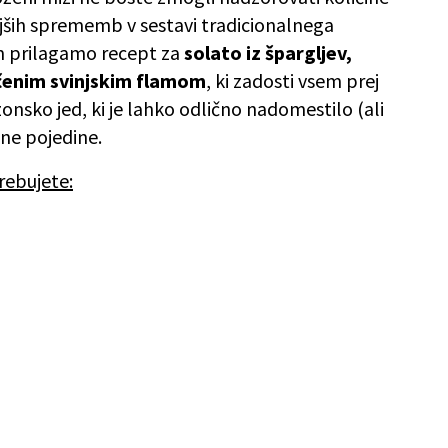
njših sprememb v sestavi tradicionalnega
m prilagamo recept za
solato iz špargljev,
ečenim svinjskim flamom
, ki zadosti vsem prej
zonsko jed, ki je lahko odlično nadomestilo (ali
čne pojedine.
rebujete: