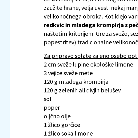
zaužite hrane, velja uvesti nekaj ma
velikonočnega obroka. Kot idejo va
redkvic in mladega krompirja s p
naštetim kriterijem. Gre za svežo, se
popestritev) tradicionalne velikono
Za pripravo solate za eno osebo pot
2 cm sveže lupine ekološke limone
3 vejice sveže mete
120 g mladega krompirja
120 g zelenih ali divjih belušev
sol
poper
oljčno olje
1 žlico gorčice
1 žlico soka limone