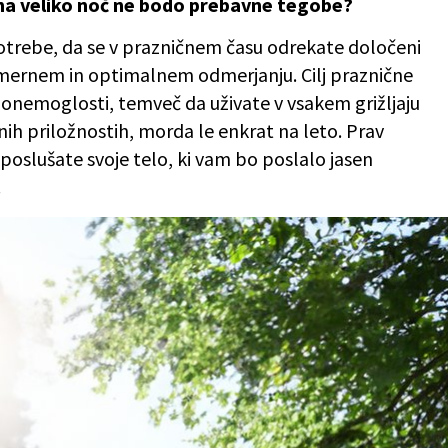
 na veliko noč ne bodo prebavne tegobe?
 potrebe, da se v prazničnem času odrekate določeni
v zmernem in optimalnem odmerjanju. Cilj praznične
 onemoglosti, temveč da uživate v vsakem grižljaju
ih priložnostih, morda le enkrat na leto. Prav
oslušate svoje telo, ki vam bo poslalo jasen
.