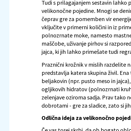
Tudi s prilagajanjem sestavin lahk
velikonočne pojedine
.
Mnogi se deni
čeprav gre za pomemben vir energije
vključite v primerni količini in iz pri
polnozrnate moke, namesto mastne 
maščobe, uživanje pirhov si razpored
jajca, ki jih lahko primešate tudi regr
Praznični krožnik v mislih razdelite n
predstavlja katera skupina živil. Ena 
beljakovin (npr. pusto meso in jajca
ogljikovih hidratov (polnozrnati kruh)
zelenjave oziroma sadja. Prav tako ne
dobrotami - gre za sladice, zato si j
Odlična ideja za velikonočno pojed
Če vas torej skrbi, da ob bogato obl