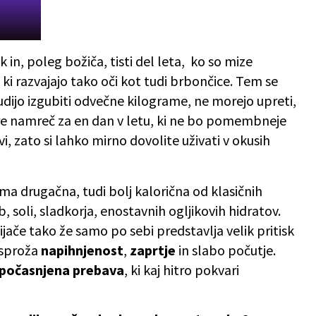
k in, poleg božiča, tisti del leta, ko so mize
ki razvajajo tako oči kot tudi brbončice. Tem se
trudijo izgubiti odvečne kilograme, ne morejo upreti,
gre namreč za en dan v letu, ki ne bo pomembneje
vi, zato si lahko mirno dovolite uživati v okusih
a drugačna, tudi bolj kalorična od klasičnih
 soli, sladkorja, enostavnih ogljikovih hidratov.
jače tako že samo po sebi predstavlja velik pritisk
h sproža
napihnjenost
,
zaprtje
in slabo počutje.
počasnjena prebava
, ki kaj hitro pokvari