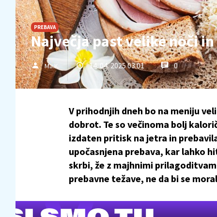
PREBAVA
Največja past velike noči in 
14. 04. 2025 03.01
0
Ma.K.
V prihodnjih dneh bo na meniju veli
dobrot. Te so večinoma bolj kalorič
izdaten pritisk na jetra in prebavi
upočasnjena prebava, kar lahko hi
skrbi, že z majhnimi prilagoditv
prebavne težave, ne da bi se mora