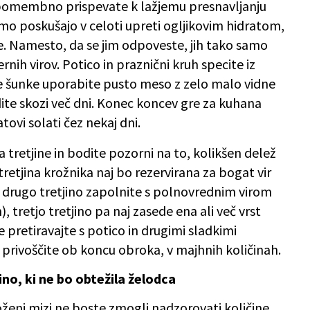
o pomembno prispevate k lažjemu presnavljanju
mo poskušajo v celoti upreti ogljikovim hidratom,
. Namesto, da se jim odpoveste, jih tako samo
mernih virov. Potico in praznični kruh specite iz
šunke uporabite pusto meso z zelo malo vidne
ite skozi več dni. Konec koncev gre za kuhana
atovi solati čez nekaj dni.
a tretjine in bodite pozorni na to, kolikšen delež
tretjina krožnika naj bo rezervirana za bogat vir
), drugo tretjino zapolnite s polnovrednim virom
, tretjo tretjino pa naj zasede ena ali več vrst
 pretiravajte s potico in drugimi sladkimi
ih privoščite ob koncu obroka, v majhnih količinah.
ino, ki ne bo obtežila želodca
oženi mizi ne boste zmogli nadzorovati količine