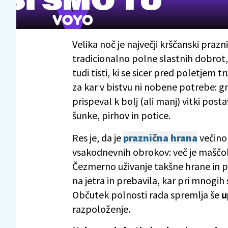
Velika noč je največji krščanski prazni
tradicionalno polne slastnih dobrot, 
tudi tisti, ki se sicer pred poletjem 
za kar v bistvu ni nobene potrebe: 
prispeval k bolj (ali manj) vitki posta
šunke, pirhov in potice.
Res je, da je
praznična hrana
večinom
vsakodnevnih obrokov: več je maščob,
Čezmerno uživanje takšne hrane in pi
na jetra in prebavila, kar pri mnogi
Občutek polnosti rada spremlja še
u
razpoloženje.