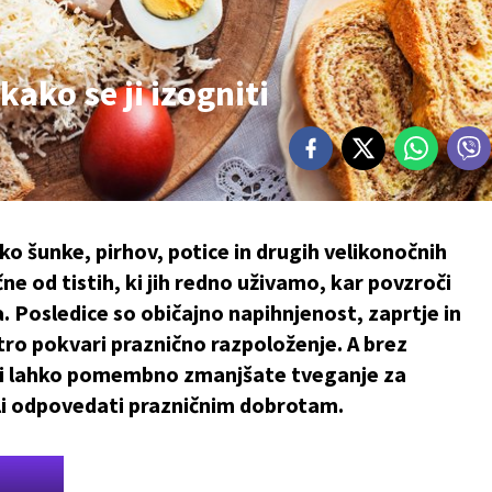
kako se ji izogniti
ko šunke, pirhov, potice in drugih velikonočnih
ne od tistih, ki jih redno uživamo, kar povzroči
la. Posledice so običajno napihnjenost, zaprtje in
tro pokvari praznično razpoloženje. A brez
ami lahko pomembno zmanjšate tveganje za
li odpovedati prazničnim dobrotam.