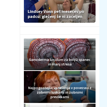
Lindsey Vonn pet mesecev po
padcu: gleženj še ni zaceljen
OGLAS
Ganoderma lucidum za boljši spanec
in manj stresa
Najpogostejša vprašanja v povezavi z
zobnimi luskami in zobnimi
prevlekami