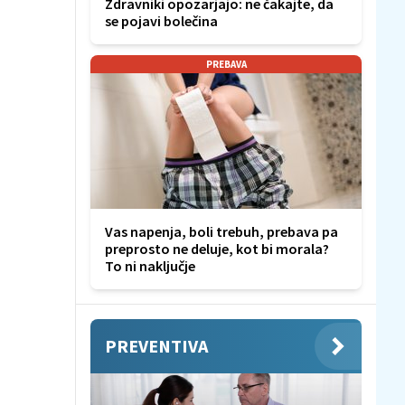
Zdravniki opozarjajo: ne čakajte, da
se pojavi bolečina
PREBAVA
Vas napenja, boli trebuh, prebava pa
preprosto ne deluje, kot bi morala?
To ni naključje
PREVENTIVA