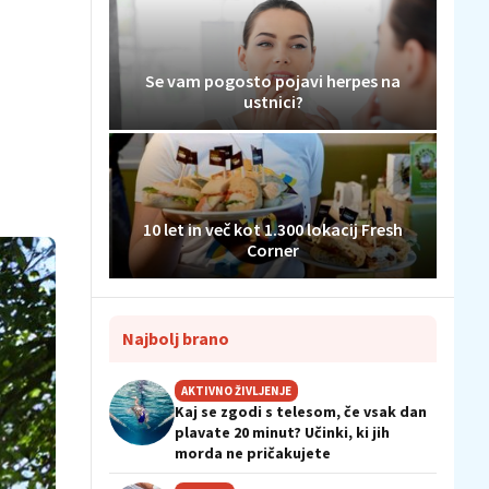
Se vam pogosto pojavi herpes na
ustnici?
10 let in več kot 1.300 lokacij Fresh
Corner
Najbolj brano
AKTIVNO ŽIVLJENJE
Kaj se zgodi s telesom, če vsak dan
plavate 20 minut? Učinki, ki jih
morda ne pričakujete