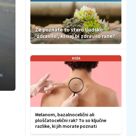
Že poznate to staro ljudsko
'zdravilo', ki naj bi zdravilo rane?
KOŽA
ri
Melanom, bazalnocelični ali
ploščatocelični rak? To so ključne
razlike, ki jih morate poznati