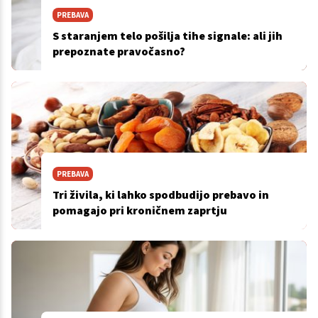
PREBAVA
S staranjem telo pošilja tihe signale: ali jih
prepoznate pravočasno?
PREBAVA
Tri živila, ki lahko spodbudijo prebavo in
pomagajo pri kroničnem zaprtju