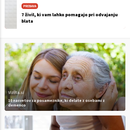
PREBAVA
7 živil, ki vam lahko pomagajo pri odvajanju
blata
Vizita.si
10 nasvetov za posameznike, ki delate z osebami z
demenco