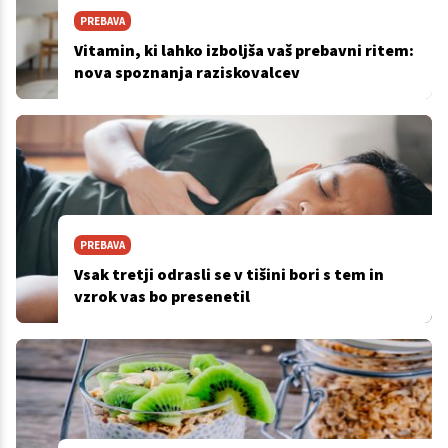
PREBAVA
Vitamin, ki lahko izboljša vaš prebavni ritem:
nova spoznanja raziskovalcev
PREBAVA
Vsak tretji odrasli se v tišini bori s tem in
vzrok vas bo presenetil