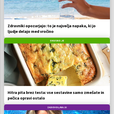
Zdravniki opozarjajo: to je največja napaka, ki jo
ljudje delajo med vročino
OKUSNO.JE
Hitra pita brez testa: vse sestavine samo zmešate in
pečica opravi ostalo
ZADOVOLJNA.SI