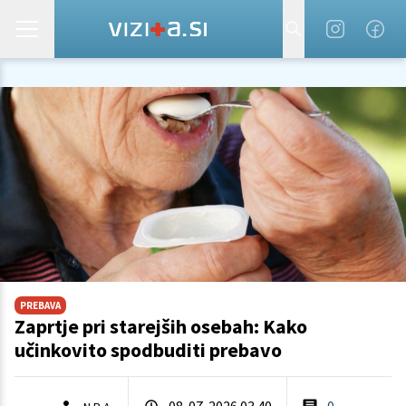
PREBAVA
Zaprtje pri starejših osebah: Kako
učinkovito spodbuditi prebavo
08. 07. 2026 03.40
0