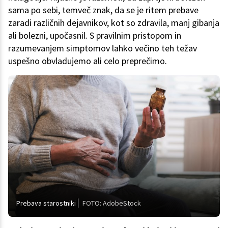
sama po sebi, temveč znak, da se je ritem prebave
zaradi različnih dejavnikov, kot so zdravila, manj gibanja
ali bolezni, upočasnil. S pravilnim pristopom in
razumevanjem simptomov lahko večino teh težav
uspešno obvladujemo ali celo preprečimo.
Prebava starostniki
FOTO: AdobeStock