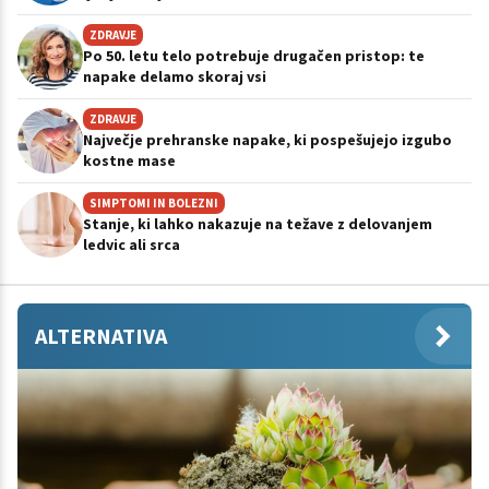
ZDRAVJE
Po 50. letu telo potrebuje drugačen pristop: te
napake delamo skoraj vsi
ZDRAVJE
Največje prehranske napake, ki pospešujejo izgubo
kostne mase
SIMPTOMI IN BOLEZNI
Stanje, ki lahko nakazuje na težave z delovanjem
ledvic ali srca
ALTERNATIVA