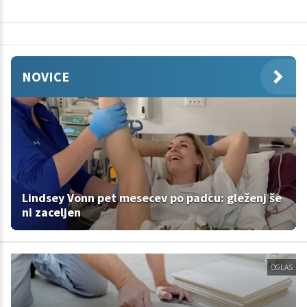
NOVICE
Lindsey Vonn pet mesecev po padcu: gleženj še
ni zaceljen
OGLAS