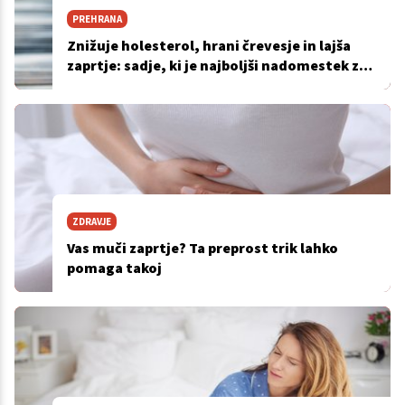
PREHRANA
Znižuje holesterol, hrani črevesje in lajša
zaprtje: sadje, ki je najboljši nadomestek za
sladkarije
ZDRAVJE
Vas muči zaprtje? Ta preprost trik lahko
pomaga takoj