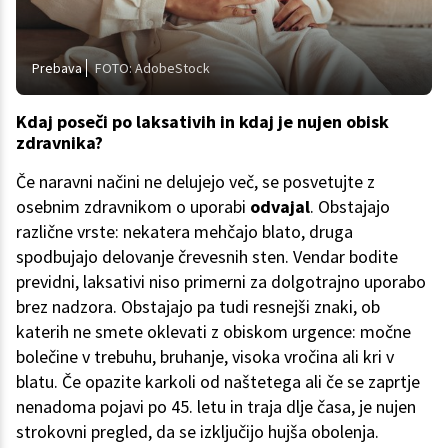
Prebava
FOTO: AdobeStock
Kdaj poseči po laksativih in kdaj je nujen obisk
zdravnika?
Če naravni načini ne delujejo več, se posvetujte z
osebnim zdravnikom o uporabi
odvajal
. Obstajajo
različne vrste: nekatera mehčajo blato, druga
spodbujajo delovanje črevesnih sten. Vendar bodite
previdni, laksativi niso primerni za dolgotrajno uporabo
brez nadzora. Obstajajo pa tudi resnejši znaki, ob
katerih ne smete oklevati z obiskom urgence: močne
bolečine v trebuhu, bruhanje, visoka vročina ali kri v
blatu. Če opazite karkoli od naštetega ali če se zaprtje
nenadoma pojavi po 45. letu in traja dlje časa, je nujen
strokovni pregled, da se izključijo hujša obolenja.