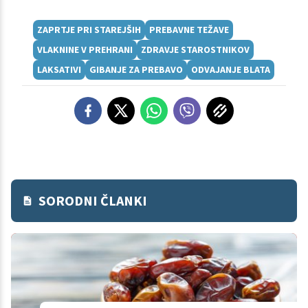
ZAPRTJE PRI STAREJŠIH
PREBAVNE TEŽAVE
VLAKNINE V PREHRANI
ZDRAVJE STAROSTNIKOV
LAKSATIVI
GIBANJE ZA PREBAVO
ODVAJANJE BLATA
SORODNI ČLANKI