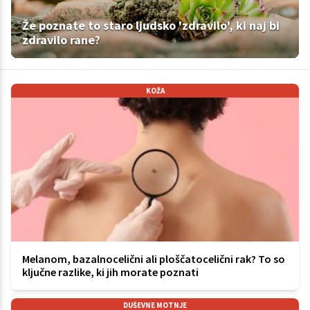
Že poznate to staro ljudsko 'zdravilo', ki naj bi
zdravilo rane?
KOŽA
Melanom, bazalnocelični ali ploščatocelični rak? To so
ključne razlike, ki jih morate poznati
DUŠEVNE MOTNJE