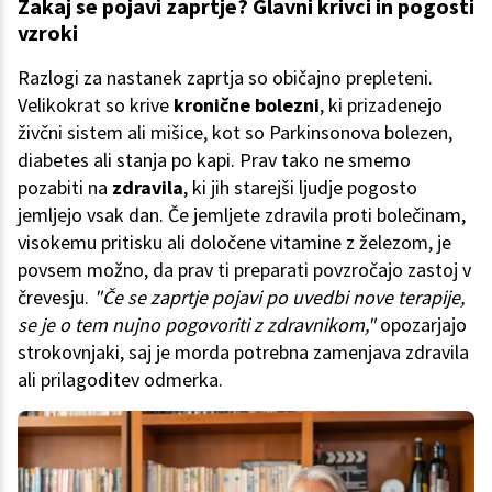
Zakaj se pojavi zaprtje? Glavni krivci in pogosti
vzroki
Razlogi za nastanek zaprtja so običajno prepleteni.
Velikokrat so krive
kronične bolezni
, ki prizadenejo
živčni sistem ali mišice, kot so Parkinsonova bolezen,
diabetes ali stanja po kapi. Prav tako ne smemo
pozabiti na
zdravila
, ki jih starejši ljudje pogosto
jemljejo vsak dan. Če jemljete zdravila proti bolečinam,
visokemu pritisku ali določene vitamine z železom, je
povsem možno, da prav ti preparati povzročajo zastoj v
črevesju.
"Če se zaprtje pojavi po uvedbi nove terapije,
se je o tem nujno pogovoriti z zdravnikom,"
opozarjajo
strokovnjaki, saj je morda potrebna zamenjava zdravila
ali prilagoditev odmerka.