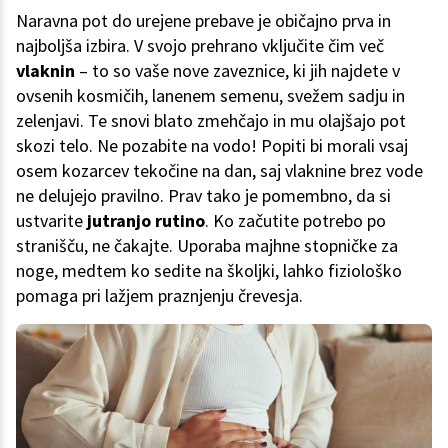
Naravna pot do urejene prebave je običajno prva in
najboljša izbira. V svojo prehrano vključite čim več
vlaknin
– to so vaše nove zaveznice, ki jih najdete v
ovsenih kosmičih, lanenem semenu, svežem sadju in
zelenjavi. Te snovi blato zmehčajo in mu olajšajo pot
skozi telo. Ne pozabite na vodo! Popiti bi morali vsaj
osem kozarcev tekočine na dan, saj vlaknine brez vode
ne delujejo pravilno. Prav tako je pomembno, da si
ustvarite
jutranjo rutino
. Ko začutite potrebo po
stranišču, ne čakajte. Uporaba majhne stopničke za
noge, medtem ko sedite na školjki, lahko fiziološko
pomaga pri lažjem praznjenju črevesja.