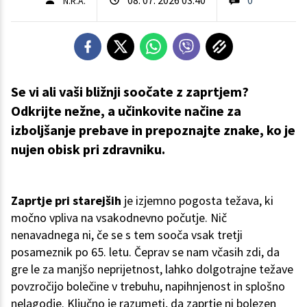
N.R.A.
Se vi ali vaši bližnji soočate z zaprtjem?
Odkrijte nežne, a učinkovite načine za
izboljšanje prebave in prepoznajte znake, ko je
nujen obisk pri zdravniku.
Zaprtje pri starejših
je izjemno pogosta težava, ki
močno vpliva na vsakodnevno počutje. Nič
nenavadnega ni, če se s tem sooča vsak tretji
posameznik po 65. letu. Čeprav se nam včasih zdi, da
gre le za manjšo neprijetnost, lahko dolgotrajne težave
povzročijo bolečine v trebuhu, napihnjenost in splošno
nelagodje. Ključno je razumeti, da zaprtje ni bolezen