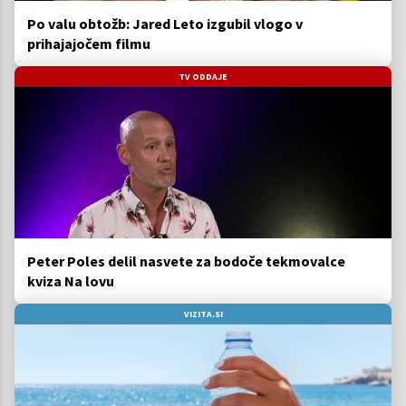
Po valu obtožb: Jared Leto izgubil vlogo v
prihajajočem filmu
TV ODDAJE
Peter Poles delil nasvete za bodoče tekmovalce
kviza Na lovu
VIZITA.SI