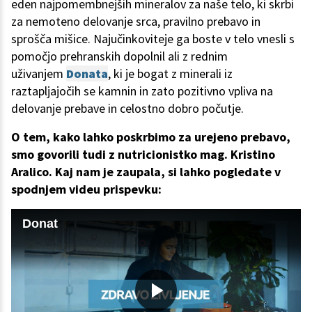
eden najpomembnejših mineralov za naše telo, ki skrbi
za nemoteno delovanje srca, pravilno prebavo in
sprošča mišice. Najučinkoviteje ga boste v telo vnesli s
pomočjo prehranskih dopolnil ali z rednim
uživanjem
Donata
, ki je bogat z minerali iz
raztapljajočih se kamnin in zato pozitivno vpliva na
delovanje prebave in celostno dobro počutje.
O tem, kako lahko poskrbimo za urejeno prebavo,
smo govorili tudi z nutricionistko mag. Kristino
Aralico. Kaj nam je zaupala, si lahko pogledate v
spodnjem videu prispevku:
Donat