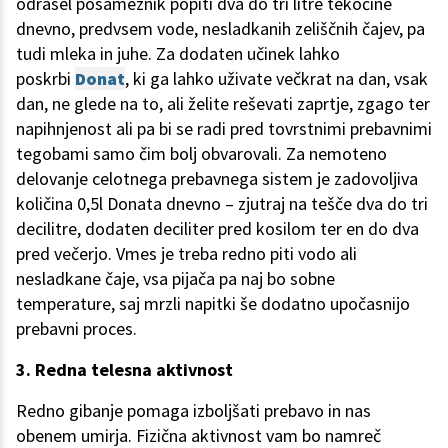
odrasel posameznik popiti dva do tri litre tekočine
dnevno, predvsem vode, nesladkanih zeliščnih čajev, pa
tudi mleka in juhe. Za dodaten učinek lahko
poskrbi
Donat
, ki ga lahko uživate večkrat na dan, vsak
dan, ne glede na to, ali želite reševati zaprtje, zgago ter
napihnjenost ali pa bi se radi pred tovrstnimi prebavnimi
tegobami samo čim bolj obvarovali. Za nemoteno
delovanje celotnega prebavnega sistem je zadovoljiva
količina 0,5l Donata dnevno – zjutraj na tešče dva do tri
decilitre, dodaten deciliter pred kosilom ter en do dva
pred večerjo. Vmes je treba redno piti vodo ali
nesladkane čaje, vsa pijača pa naj bo sobne
temperature, saj mrzli napitki še dodatno upočasnijo
prebavni proces.
3. Redna telesna aktivnost
Redno gibanje pomaga izboljšati prebavo in nas
obenem umirja. Fizična aktivnost vam bo namreč