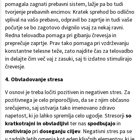
pomagala zagnati prebavni sistem, lažje pa bo tudi
tvorjenje prebavnih encimov. Kratek sprehod bo odlično
vplival na vašo prebavo, odpravil bo zaprtje in tudi vaše
počutje se bo zagotovo dvignilo vsaj za nekaj ravni.
Redna telovadba pomaga pri gibanju črevesja in
preprečuje zaprtje. Prav tako pomaga pri vzdrževanju
konstantne telesne teže, zato najdite čas za telovadbo
in delajte čim več vaj z zasuki, saj ti izdatno stimulirajo
črevesje.
4. Obvladovanje stresa
V osnovi je treba ločiti pozitiven in negativen stres. Za
pozitivnega je celo priporočljivo, da se z njim občasno
srečujemo, saj ustvarja tako imenovano zdravo
napetost, ki jo lahko spremlja celo ugodje. Stresorji
so
kratkotrajni in obvladljivi
ter nas
spodbujajo
in
motivirajo
pri
doseganju ciljev
. Negativni stres pa se
v zadnjih letih omenja kot eden ključnih elementov, ki je