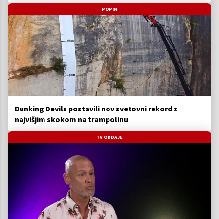
POPIN
Dunking Devils postavili nov svetovni rekord z
najvišjim skokom na trampolinu
TV ODDAJE