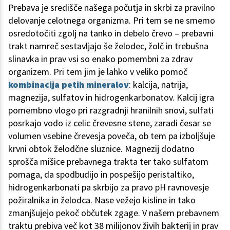
Prebava je središče našega počutja in skrbi za pravilno
delovanje celotnega organizma. Pri tem se ne smemo
osredotočiti zgolj na tanko in debelo črevo – prebavni
trakt namreč sestavljajo še želodec, žolč in trebušna
slinavka in prav vsi so enako pomembni za zdrav
organizem. Pri tem jim je lahko v veliko pomoč
kombinacija petih mineralov
: kalcija, natrija,
magnezija, sulfatov in hidrogenkarbonatov. Kalcij igra
pomembno vlogo pri razgradnji hranilnih snovi, sulfati
posrkajo vodo iz celic črevesne stene, zaradi česar se
volumen vsebine črevesja poveča, ob tem pa izboljšuje
krvni obtok želodčne sluznice. Magnezij dodatno
sprošča mišice prebavnega trakta ter tako sulfatom
pomaga, da spodbudijo in pospešijo peristaltiko,
hidrogenkarbonati pa skrbijo za pravo pH ravnovesje
požiralnika in želodca. Nase vežejo kisline in tako
zmanjšujejo pekoč občutek zgage. V našem prebavnem
traktu prebiva več kot 38 milijonov živih bakterij in prav