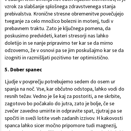
vzrok za slabšanje splošnega zdravstvenega stanja
prebivalstva. Kronične stresne obremenitve povečujejo
tveganje za celo množico bolezni in motenj, tudi v
prebavnem traktu. Zato je ključnega pomena, da
poskusimo predvideti, kateri stresorji nas lahko
doletijo in se nanje pripravimo ter kar se da mirno
odzovemo, že v osnovi pa se jim poskušajmo kar se da
izogniti in razmišljati pozitivno ter optimistično.
5. Dober spanec
Ljudje v povprečju potrebujemo sedem do osem ur
spanja na noč. Vse, kar občutno odstopa, lahko vodi do
resnih težav. Vedno je še kaj za postoriti, a ne skrbite,
zagotovo bo počakalo do jutra, zato je bolje, če se
zvečer zavedno umirite in odpravite spat, zjutraj pa se
spočiti in sveži lotite vseh zadanih izzivov. H kakovosti
spanca lahko sicer močno pripomore tudi magnezij,