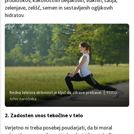
probiotikov, kakovostnih beljakovin, vlaknin, sadja,
zelenjave, zelišč, semen in sestavljenih ogljikovih
hidratov.
Redna telesna aktivnost je ključ do zdrave prebave.
FOTO:
Arhiv naročnika
2. Zadosten vnos tekočine v telo
Verjetno ni treba posebej poudarjati, da bi moral