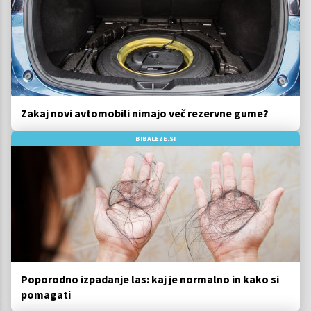
Zakaj novi avtomobili nimajo več rezervne gume?
BIBALEZE.SI
Poporodno izpadanje las: kaj je normalno in kako si
pomagati