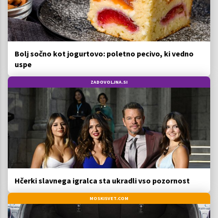
Bolj sočno kot jogurtovo: poletno pecivo, ki vedno
uspe
ZADOVOLJNA.SI
Hčerki slavnega igralca sta ukradli vso pozornost
MOSKISVET.COM