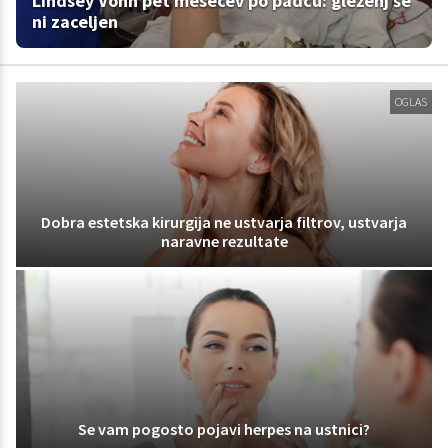
Lindsey Vonn pet mesecev po padcu: gleženj še
ni zaceljen
OGLAS
Dobra estetska kirurgija ne ustvarja filtrov, ustvarja
naravne rezultate
Se vam pogosto pojavi herpes na ustnici?