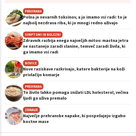
PREHRANA
Polna je nevarnih toksinov, a jo imamo vsi radi: to je
najbolj nezdrava riba, ki jo mnogi redno uživajo
SIMPTOMI IN BOLEZNI
Zdravnik razbija enega največjih mitov: mastna jetra
ne nastanejo zaradi slanine, temveč zaradi živila, ki
ga imamo vsi radi
NOVICE
Nove raziskave razkrivajo, katere bakterije na koži
privlačijo komarje
PREHRANA
To živilo lahko pomaga znižati LDL holesterol, večina
ljudi ga uživa premalo
ZDRAVJE
Največje prehranske napake, ki pospešujejo izgubo
kostne mase