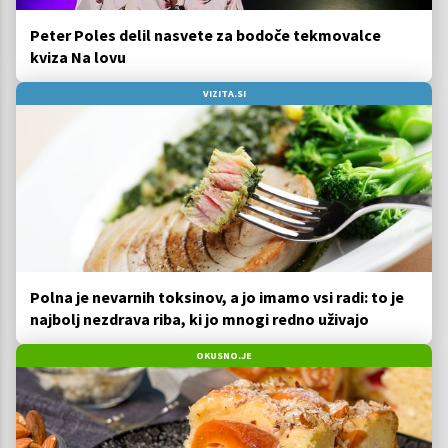
Peter Poles delil nasvete za bodoče tekmovalce
kviza Na lovu
VIZITA.SI
Polna je nevarnih toksinov, a jo imamo vsi radi: to je
najbolj nezdrava riba, ki jo mnogi redno uživajo
OKUSNO.JE