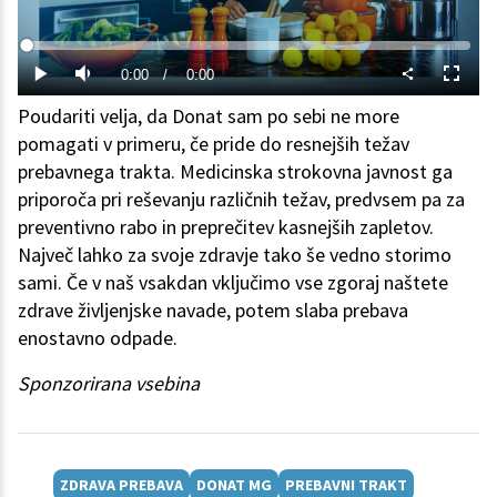
Predvajaj
Loaded
:
0%
Current
0:00
/
Duration
0:00
Predvajaj
Tiho
Celoza
način
Poudariti velja, da Donat sam po sebi ne more
Time
pomagati v primeru, če pride do resnejših težav
prebavnega trakta. Medicinska strokovna javnost ga
priporoča pri reševanju različnih težav, predvsem pa za
preventivno rabo in preprečitev kasnejših zapletov.
Največ lahko za svoje zdravje tako še vedno storimo
sami. Če v naš vsakdan vključimo vse zgoraj naštete
zdrave življenjske navade, potem slaba prebava
enostavno odpade.
Sponzorirana vsebina
ZDRAVA PREBAVA
DONAT MG
PREBAVNI TRAKT