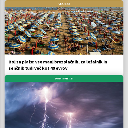
CEKIN.SI
Boj za plaže: vse manj brezplačnih, za ležalnik in
senčnik tudi več kot 40 evrov
DOMINVRT.SI