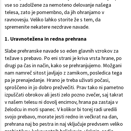
vse so zadolžene za nemoteno delovanje našega
telesa, zato je pomembno, da jih ohranjamo v
ravnovesju. Veliko lahko storite že s tem, da
spremenite nekatere nezdrave navade.
1. Uravnotežena in redna prehrana
Slabe prehranske navade so eden glavnih vzrokov za
težave s prebavo. Po eni strani je kriva vrsta hrane, po
drugi pa čas in način, kako se prehranjujemo. Možgani
nam namreč sitost javljajo z zamikom, posledica tega
pa je prenajedanje. Hrano je treba uživati počasi,
sproščeno in jo dobro prežvečiti. Prav tako ni pametno
izpuščati obrokov ali jesti zelo pozno zvečer, saj takrat
v našem telesu ni dovolj encimov, hrana pa zastaja v
želodcu in moti spanec. V kolikor bi torej radi uredili
svojo prebavo, morate jesti redno in večkrat na dan,
prehrana naj bo pestra in naj vključuje predvsem veliko