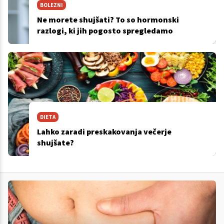
BOLEZNI
Ne morete shujšati? To so hormonski
razlogi, ki jih pogosto spregledamo
DIETA
Lahko zaradi preskakovanja večerje
shujšate?