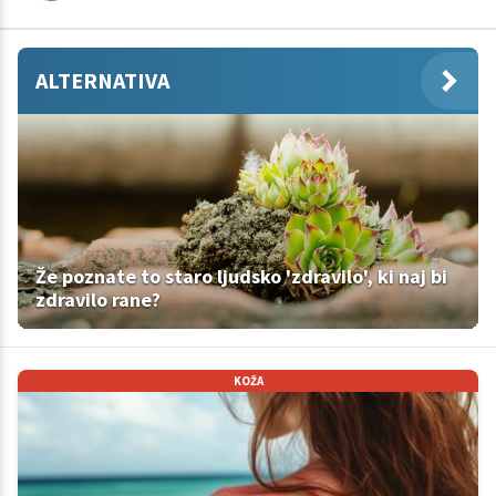
ALTERNATIVA
Že poznate to staro ljudsko 'zdravilo', ki naj bi
zdravilo rane?
KOŽA