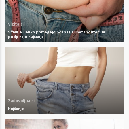
Vizita.si
5 živil, ki lahko pomagajo pospešiti metabolizem in
podpirajo hujšanje
Zadovoljna.si
Hujšanje