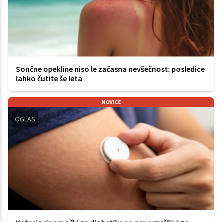
Sončne opekline niso le začasna nevšečnost: posledice
lahko čutite še leta
NOVICE
OGLAS