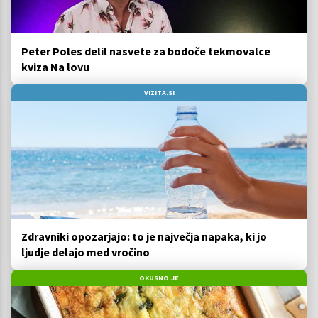
Peter Poles delil nasvete za bodoče tekmovalce
kviza Na lovu
VIZITA.SI
Zdravniki opozarjajo: to je največja napaka, ki jo
ljudje delajo med vročino
OKUSNO.JE