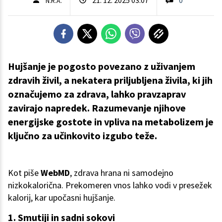
N.R.A.
Hujšanje je pogosto povezano z uživanjem
zdravih živil, a nekatera priljubljena živila, ki jih
označujemo za zdrava, lahko pravzaprav
zavirajo napredek. Razumevanje njihove
energijske gostote in vpliva na metabolizem je
ključno za učinkovito izgubo teže.
Kot piše
WebMD
, zdrava hrana ni samodejno
nizkokalorična. Prekomeren vnos lahko vodi v presežek
kalorij, kar upočasni hujšanje.
1. Smutiji in sadni sokovi