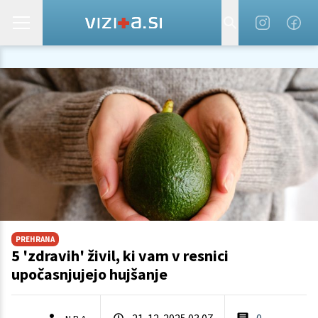
PREHRANA
5 'zdravih' živil, ki vam v resnici
upočasnjujejo hujšanje
21. 12. 2025 03.07
0