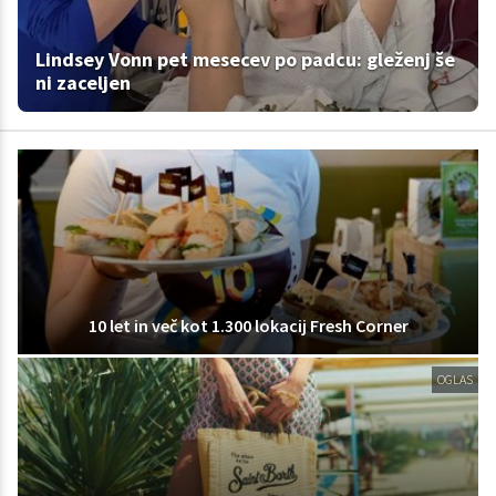
Lindsey Vonn pet mesecev po padcu: gleženj še
ni zaceljen
10 let in več kot 1.300 lokacij Fresh Corner
OGLAS