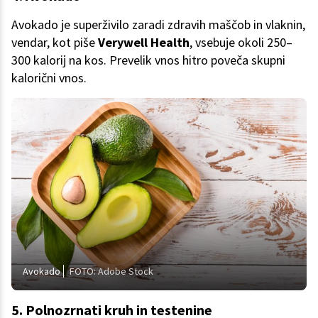
Avokado je superživilo zaradi zdravih maščob in vlaknin,
vendar, kot piše
Verywell Health
, vsebuje okoli 250–
300 kalorij na kos. Prevelik vnos hitro poveča skupni
kalorični vnos.
Avokado
FOTO: Adobe Stock
5. Polnozrnati kruh in testenine