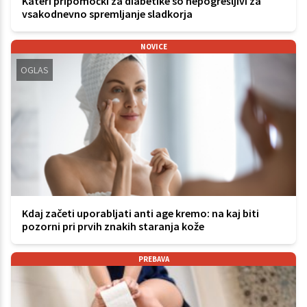
Kateri pripomočki za diabetike so nepogrešljivi za
vsakodnevno spremljanje sladkorja
NOVICE
OGLAS
Kdaj začeti uporabljati anti age kremo: na kaj biti
pozorni pri prvih znakih staranja kože
PREBAVA