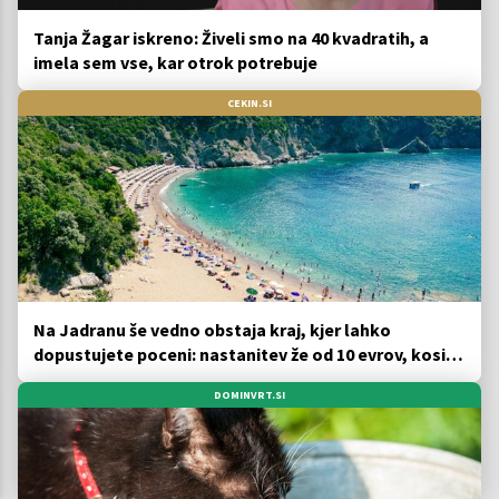
Tanja Žagar iskreno: Živeli smo na 40 kvadratih, a
imela sem vse, kar otrok potrebuje
CEKIN.SI
Na Jadranu še vedno obstaja kraj, kjer lahko
dopustujete poceni: nastanitev že od 10 evrov, kosilo
za pet evrov
DOMINVRT.SI