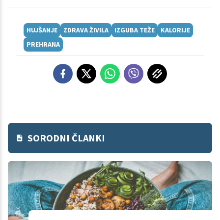
HUJŠANJE
ZDRAVA ŽIVILA
IZGUBA TEŽE
KALORIJE
PREHRANA
SORODNI ČLANKI