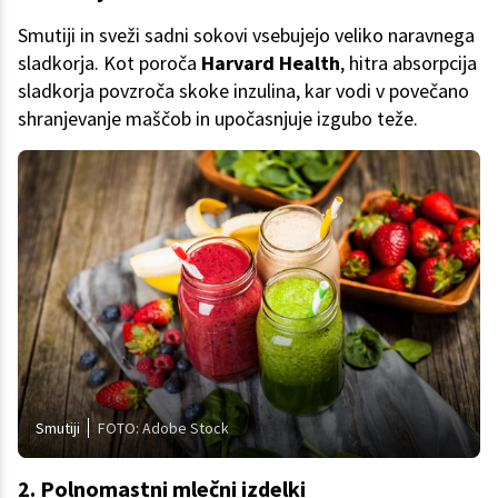
Smutiji in sveži sadni sokovi vsebujejo veliko naravnega
sladkorja. Kot poroča
Harvard Health
, hitra absorpcija
sladkorja povzroča skoke inzulina, kar vodi v povečano
shranjevanje maščob in upočasnjuje izgubo teže.
Smutiji
FOTO: Adobe Stock
2. Polnomastni mlečni izdelki