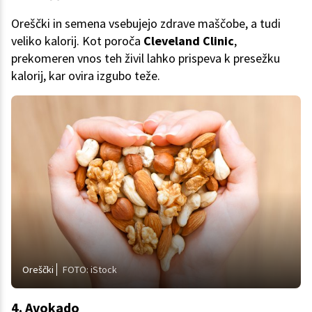
Oreščki in semena vsebujejo zdrave maščobe, a tudi
veliko kalorij. Kot poroča
Cleveland Clinic
,
prekomeren vnos teh živil lahko prispeva k presežku
kalorij, kar ovira izgubo teže.
Oreščki
FOTO: iStock
4. Avokado