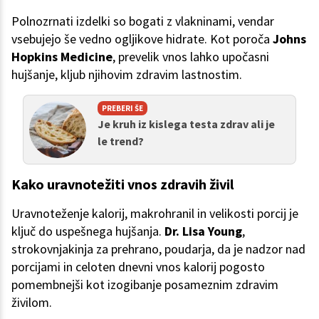
Polnozrnati izdelki so bogati z vlakninami, vendar
vsebujejo še vedno ogljikove hidrate. Kot poroča
Johns
Hopkins Medicine
, prevelik vnos lahko upočasni
hujšanje, kljub njihovim zdravim lastnostim.
PREBERI ŠE
Je kruh iz kislega testa zdrav ali je
le trend?
Kako uravnotežiti vnos zdravih živil
Uravnoteženje kalorij, makrohranil in velikosti porcij je
ključ do uspešnega hujšanja.
Dr. Lisa Young
,
strokovnjakinja za prehrano, poudarja, da je nadzor nad
porcijami in celoten dnevni vnos kalorij pogosto
pomembnejši kot izogibanje posameznim zdravim
živilom.