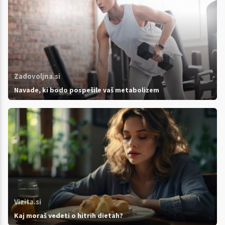
Zadovoljna.si
Navade, ki bodo pospešile vaš metabolizem
Vizita.si
Kaj moraš vedeti o hitrih dietah?