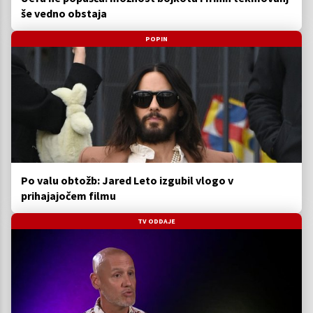
še vedno obstaja
POPIN
Po valu obtožb: Jared Leto izgubil vlogo v
prihajajočem filmu
TV ODDAJE