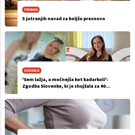
PREBAVA
5 jutranjih navad za boljšo presnovo
HUJSANJE
'Sem lažja, a močnejša kot kadarkoli':
Zgodba Slovenke, ki je shujšala za 40
kilogramov