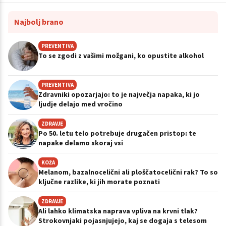
Najbolj brano
PREVENTIVA
To se zgodi z vašimi možgani, ko opustite alkohol
PREVENTIVA
Zdravniki opozarjajo: to je največja napaka, ki jo
ljudje delajo med vročino
ZDRAVJE
Po 50. letu telo potrebuje drugačen pristop: te
napake delamo skoraj vsi
KOŽA
Melanom, bazalnocelični ali ploščatocelični rak? To so
ključne razlike, ki jih morate poznati
ZDRAVJE
Ali lahko klimatska naprava vpliva na krvni tlak?
Strokovnjaki pojasnjujejo, kaj se dogaja s telesom