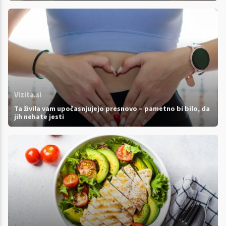
Vizita.si
Ta živila vam upočasnjujejo presnovo – pametno bi bilo, da
jih nehate jesti