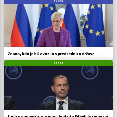
NOVICE
Znano, kdo je bil v vozilu s predsednico države
ŠPORT
Uefa ne popušča: možnost bojkota Fifinih tekmovanj