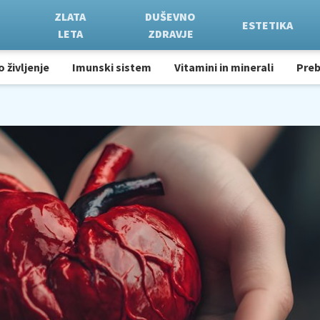
ZLATA
DUŠEVNO
ESTETIKA
LETA
ZDRAVJE
o življenje
Imunski sistem
Vitamini in minerali
Pre