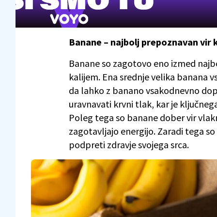
Banane – najbolj prepoznavan vir k
Banane so zagotovo eno izmed najbolj
kalijem. Ena srednje velika banana v
da lahko z banano vsakodnevno dopol
uravnavati krvni tlak, kar je ključn
Poleg tega so banane dober vir vlakni
zagotavljajo energijo. Zaradi tega so 
podpreti zdravje svojega srca.