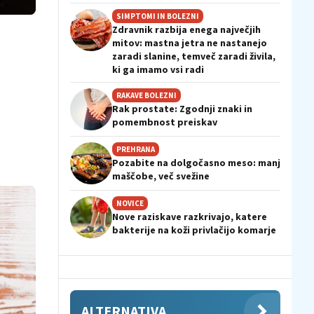
SIMPTOMI IN BOLEZNI
Zdravnik razbija enega največjih
mitov: mastna jetra ne nastanejo
zaradi slanine, temveč zaradi živila,
ki ga imamo vsi radi
RAKAVE BOLEZNI
Rak prostate: Zgodnji znaki in
pomembnost preiskav
PREHRANA
Pozabite na dolgočasno meso: manj
maščobe, več svežine
NOVICE
Nove raziskave razkrivajo, katere
bakterije na koži privlačijo komarje
ALTERNATIVA