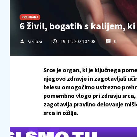
PREHRANA
6 živil, bogatih s kalijem, 
19. 11. 2024 04.08
0
Vizita.si
Srce je organ, ki je ključnega pome
njegovo zdravje in zagotavljali u
telesu omogočimo ustrezno prehran
pomembno vlogo pri zdravju srca, j
zagotavlja pravilno delovanje miši
srca in ožilja.