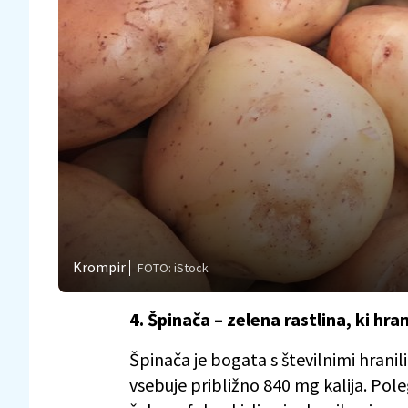
Krompir
FOTO: iStock
4. Špinača – zelena rastlina, ki hran
Špinača je bogata s številnimi hranil
vsebuje približno 840 mg kalija. Pole