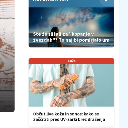
Ste že slišali za "kopanje v
zvezdah"? To naj bi pomirjalo um
KOŽA
Občutljiva koža in sonce: kako se
zaščititi pred UV-žarki brez draženja