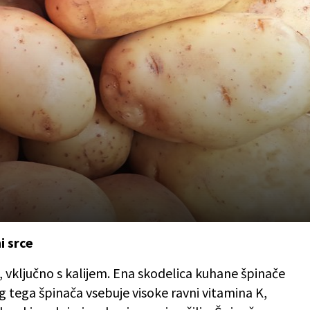
i srce
i, vključno s kalijem. Ena skodelica kuhane špinače
g tega špinača vsebuje visoke ravni vitamina K,