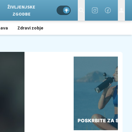
ŽIVLJENJSKE
ZGODBE
bava
Zdravi zobje