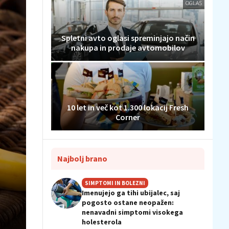
OGLAS
Spletni avto oglasi spreminjajo način
nakupa in prodaje avtomobilov
10 let in več kot 1.300 lokacij Fresh
Corner
Najbolj brano
SIMPTOMI IN BOLEZNI
Imenujejo ga tihi ubijalec, saj
pogosto ostane neopažen:
nenavadni simptomi visokega
holesterola