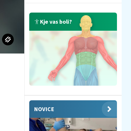
Kje vas boli?
a
NOVICE