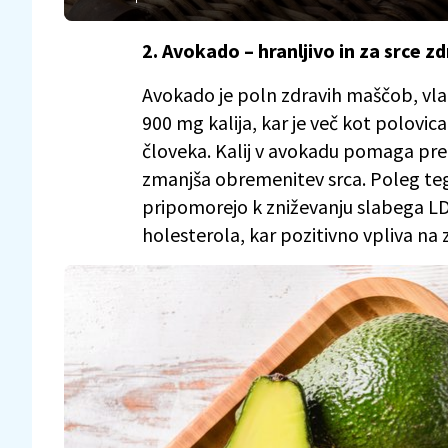
2. Avokado – hranljivo in za srce zd
Avokado je poln zdravih maščob, vlak
900 mg kalija, kar je več kot polovi
človeka. Kalij v avokadu pomaga pre
zmanjša obremenitev srca. Poleg t
pripomorejo k zniževanju slabega LD
holesterola, kar pozitivno vpliva na zd