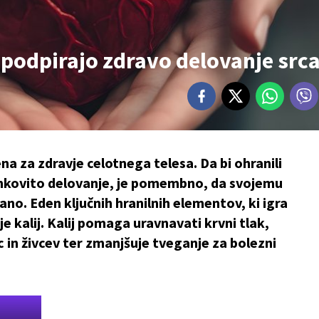
ki podpirajo zdravo delovanje src
na za zdravje celotnega telesa. Da bi ohranili
činkovito delovanje, je pomembno, da svojemu
o. Eden ključnih hranilnih elementov, ki igra
e kalij. Kalij pomaga uravnavati krvni tlak,
c in živcev ter zmanjšuje tveganje za bolezni