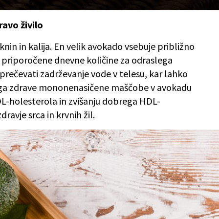
ravo živilo
nin in kalija. En velik avokado vsebuje približno
ca priporočene dnevne količine za odraslega
prečevati zadrževanje vode v telesu, kar lahko
ega zdrave mononenasičene maščobe v avokadu
L-holesterola in zvišanju dobrega HDL-
ravje srca in krvnih žil.