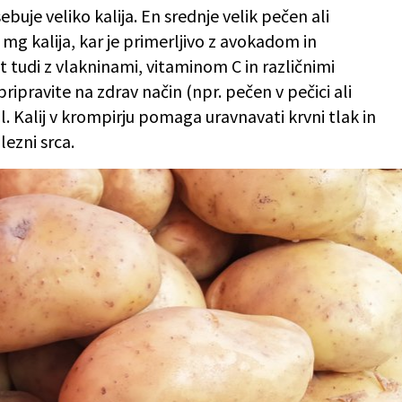
ebuje veliko kalija. En srednje velik pečen ali
mg kalija, kar je primerljivo z avokadom in
tudi z vlakninami, vitaminom C in različnimi
ipravite na zdrav način (npr. pečen v pečici ali
il. Kalij v krompirju pomaga uravnavati krvni tlak in
lezni srca.