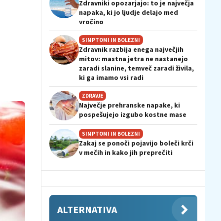
Zdravniki opozarjajo: to je največja
napaka, ki jo ljudje delajo med
vročino
SIMPTOMI IN BOLEZNI
Zdravnik razbija enega največjih
mitov: mastna jetra ne nastanejo
zaradi slanine, temveč zaradi živila,
ki ga imamo vsi radi
ZDRAVJE
Največje prehranske napake, ki
pospešujejo izgubo kostne mase
SIMPTOMI IN BOLEZNI
Zakaj se ponoči pojavijo boleči krči
v mečih in kako jih preprečiti
ALTERNATIVA