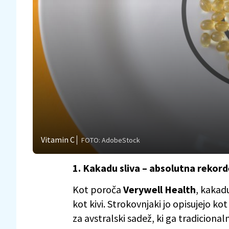
Vitamin C
FOTO: AdobeStock
1. Kakadu sliva – absolutna rekor
Kot poroča
Verywell Health
, kakad
kot kivi. Strokovnjaki jo opisujejo kot
za avstralski sadež, ki ga tradiciona