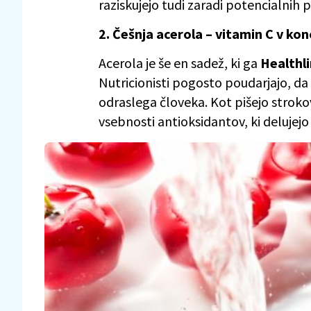
raziskujejo tudi zaradi potencialnih p
2. Češnja acerola – vitamin C v kon
Acerola je še en sadež, ki ga
Healthl
Nutricionisti pogosto poudarjajo, d
odraslega človeka. Kot pišejo strokov
vsebnosti antioksidantov, ki delujejo