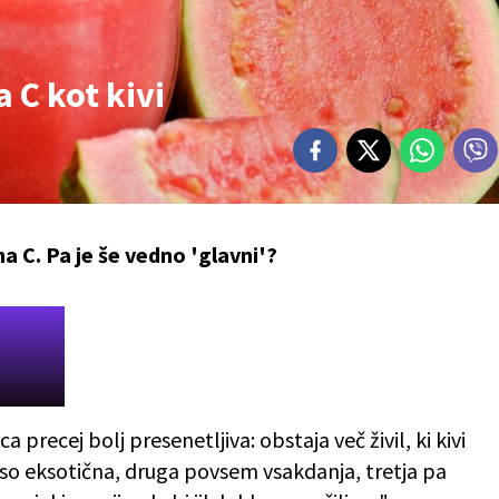
a C kot kivi
ina C. Pa je še vedno 'glavni'?
ica precej bolj presenetljiva: obstaja več živil, ki kivi
 so eksotična, druga povsem vsakdanja, tretja pa