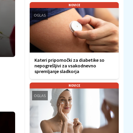
NOVICE
OGLAS
Kateri pripomočki za diabetike so
nepogrešljivi za vsakodnevno
spremljanje sladkorja
NOVICE
OGLAS