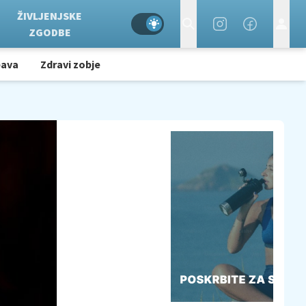
ŽIVLJENJSKE
ZGODBE
bava
Zdravi zobje