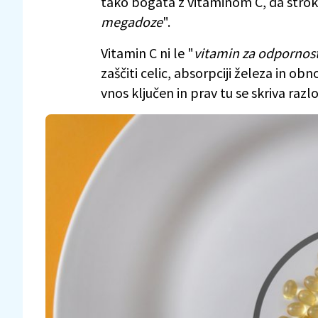
tako bogata z vitaminom C, da strokov
megadoze
".
Vitamin C ni le "
vitamin za odpornos
zaščiti celic, absorpciji železa in obn
vnos ključen in prav tu se skriva raz