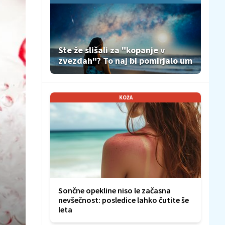
Ste že slišali za "kopanje v
zvezdah"? To naj bi pomirjalo um
KOŽA
Sončne opekline niso le začasna
nevšečnost: posledice lahko čutite še
leta