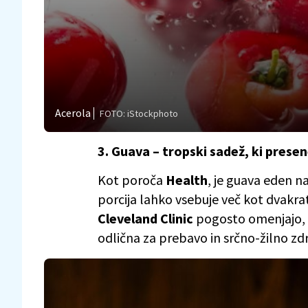
Acerola
FOTO: iStockphoto
3. Guava – tropski sadež, ki presen
Kot poroča
Health
, je guava eden n
porcija lahko vsebuje več kot dvakrat 
Cleveland Clinic
pogosto omenjajo, d
odlična za prebavo in srčno-žilno zdr