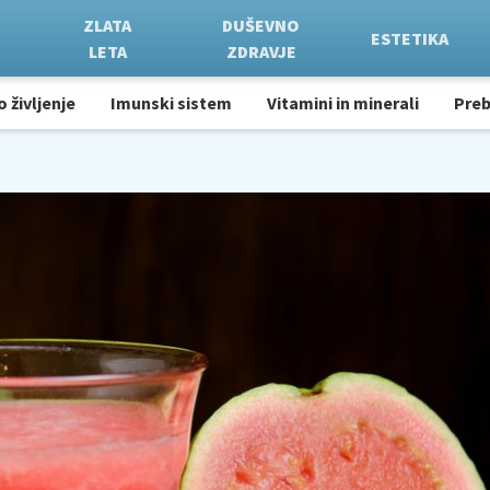
ZLATA
DUŠEVNO
ESTETIKA
LETA
ZDRAVJE
o življenje
Imunski sistem
Vitamini in minerali
Pre