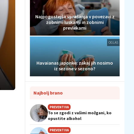
Najpogostejša vprašanja v povezavi z
zobnimi luskami in zobnimi
prevlekami
OGLAS
Havaianas japonke: zakaj jih nosimo
iz sezone v sezono?
Najbolj brano
PREVENTIVA
To se zgodi z vašimi možgani, ko
opustite alkohol
PREVENTIVA