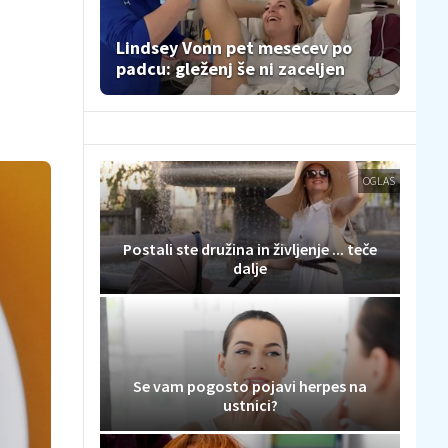
Lindsey Vonn pet mesecev po
padcu: gleženj še ni zaceljen
OGLAS
Postali ste družina in življenje ... teče
dalje
Se vam pogosto pojavi herpes na
ustnici?