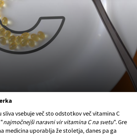
derka
u sliva vsebuje več sto odstotkov več vitamina C
 "
najmočnejši naravni vir vitamina C na svetu
". Gre
lna medicina uporablja že stoletja, danes pa ga