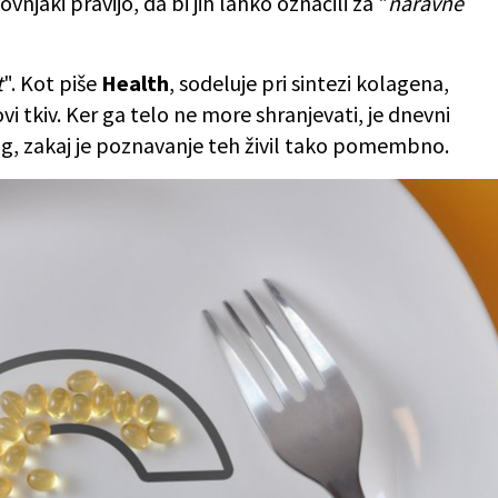
njaki pravijo, da bi jih lahko označili za "
naravne
t
". Kot piše
Health
, sodeluje pri sintezi kolagena,
ovi tkiv. Ker ga telo ne more shranjevati, je dnevni
log, zakaj je poznavanje teh živil tako pomembno.