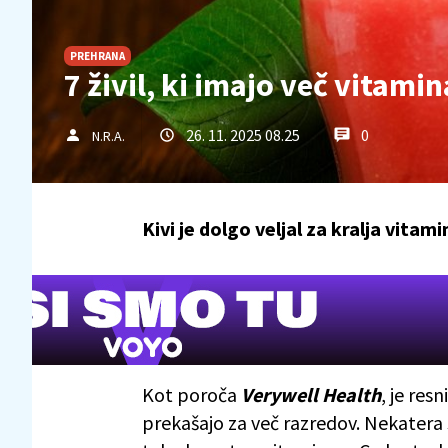
PREHRANA
7 živil, ki imajo več vitamin
26. 11. 2025 08.25
0
N.R.A.
Kivi je dolgo veljal za kralja vitam
Kot poroča
Verywell Health
, je resn
prekašajo za več razredov. Nekatera