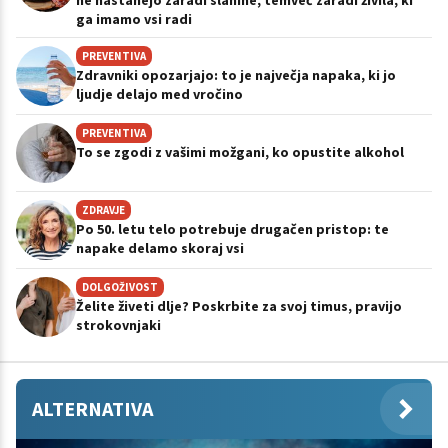
ne nastanejo zaradi slanine, temveč zaradi živila, ki
ga imamo vsi radi
PREVENTIVA
Zdravniki opozarjajo: to je največja napaka, ki jo
ljudje delajo med vročino
PREVENTIVA
To se zgodi z vašimi možgani, ko opustite alkohol
ZDRAVJE
Po 50. letu telo potrebuje drugačen pristop: te
napake delamo skoraj vsi
DOLGOŽIVOST
Želite živeti dlje? Poskrbite za svoj timus, pravijo
strokovnjaki
ALTERNATIVA