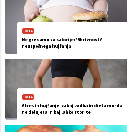
DIETA
Ne gre samo za kalorije: 'Skrivnosti'
neuspešnega hujšanja
DIETA
Stres in hujšanje: zakaj vadba in dieta morda
ne delujeta in kaj lahko storite