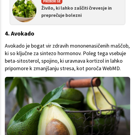
PREBERI ŠE
Živilo, ki lahko zaščiti črevesje in
preprečuje bolezni
4. Avokado
Avokado je bogat vir zdravih mononenasičenih maščob,
ki so ključne za sintezo hormonov. Poleg tega vsebuje
beta-sitosterol, spojino, ki uravnava kortizol in lahko
pripomore k zmanjšanju stresa, kot poroča WebMD.