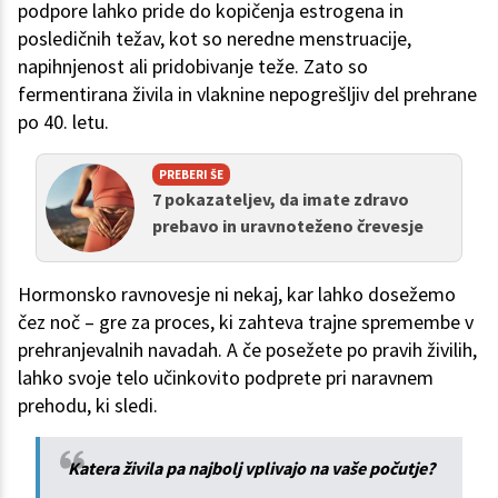
podpore lahko pride do kopičenja estrogena in
posledičnih težav, kot so neredne menstruacije,
napihnjenost ali pridobivanje teže. Zato so
fermentirana živila in vlaknine nepogrešljiv del prehrane
po 40. letu.
PREBERI ŠE
7 pokazateljev, da imate zdravo
prebavo in uravnoteženo črevesje
Hormonsko ravnovesje ni nekaj, kar lahko dosežemo
čez noč – gre za proces, ki zahteva trajne spremembe v
prehranjevalnih navadah. A če posežete po pravih živilih,
lahko svoje telo učinkovito podprete pri naravnem
prehodu, ki sledi.
Katera živila pa najbolj vplivajo na vaše počutje?