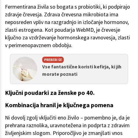
Fermentirana živila so bogata s probiotiki, ki podpirajo
zdravje črevesja. Zdrava črevesna mikrobiota ima
neposreden vpliv na razgradnjo in izločanje hormonov,
zlasti estrogena. Kot poudarja WebMD, je črevesje
ključno za vzdrževanje hormonskega ravnovesja, zlasti
v perimenopavznem obdobju.
PREBERI ŠE
Vse fantastične koristi kefirja, ki jih
morate poznati
Ključni poudarki za ženske po 40.
Kombinacija hranil je ključnega pomena
Ni dovolj zgolj vključiti eno živilo – pomembno je, da je
prehrana raznolika, uravnotežena in podprta z zdravim
življenjskim slogom. Priporočljivo je zmanjšati vnos