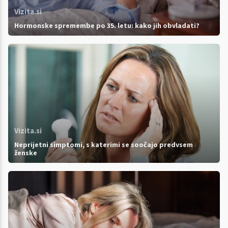
Vizita.si
Hormonske spremembe po 35. letu: kako jih obvladati?
Vizita.si
Neprijetni simptomi, s katerimi se soočajo predvsem
ženske