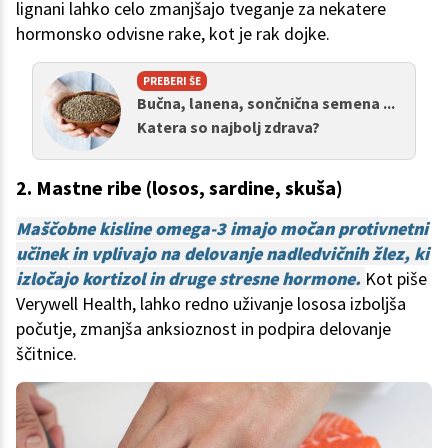
lignani lahko celo zmanjšajo tveganje za nekatere
hormonsko odvisne rake, kot je rak dojke.
PREBERI ŠE
Bučna, lanena, sončnična semena ...
Katera so najbolj zdrava?
2. Mastne ribe (losos, sardine, skuša)
Maščobne kisline omega-3 imajo močan protivnetni
učinek in vplivajo na delovanje nadledvičnih žlez, ki
izločajo kortizol in druge stresne hormone.
Kot piše
Verywell Health, lahko redno uživanje lososa izboljša
počutje, zmanjša anksioznost in podpira delovanje
ščitnice.