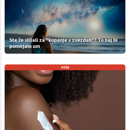
Ste že slišali za "kopanje v zvezdah"? To naj bi
pomirjalo um
KOŽA