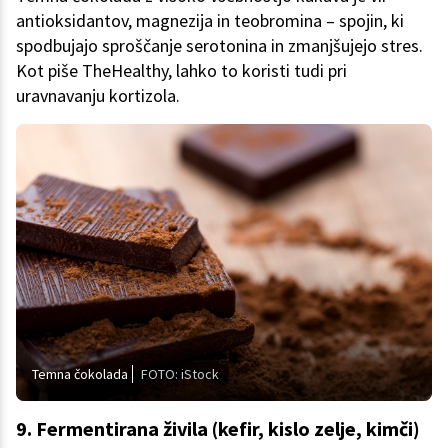
antioksidantov, magnezija in teobromina – spojin, ki
spodbujajo sproščanje serotonina in zmanjšujejo stres.
Kot piše TheHealthy, lahko to koristi tudi pri
uravnavanju kortizola.
Temna čokolada
FOTO: iStock
9. Fermentirana živila (kefir, kislo zelje, kimči)