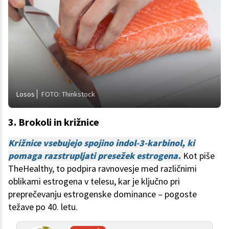
Losos
FOTO: Thinkstock
3. Brokoli in križnice
Križnice vsebujejo spojino indol-3-karbinol, ki
pomaga razstrupljati presežek estrogena.
Kot piše
TheHealthy, to podpira ravnovesje med različnimi
oblikami estrogena v telesu, kar je ključno pri
preprečevanju estrogenske dominance – pogoste
težave po 40. letu.