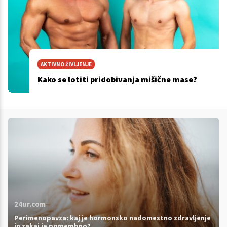
AKTIVNO ŽIVLJENJE
Kako se lotiti pridobivanja mišične mase?
24ur.com
Perimenopavza: kaj je hormonsko nadomestno zdravljenje
in zakaj je pomembno?