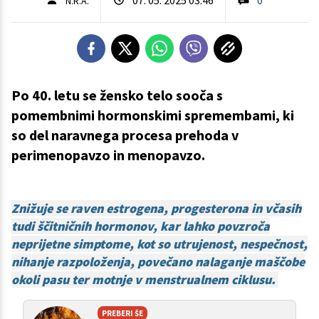
N.R.A.
Po 40. letu se žensko telo sooča s
pomembnimi hormonskimi spremembami, ki
so del naravnega procesa prehoda v
perimenopavzo in menopavzo.
Znižuje se raven estrogena, progesterona in včasih
tudi ščitničnih hormonov, kar lahko povzroča
neprijetne simptome, kot so utrujenost, nespečnost,
nihanje razpoloženja, povečano nalaganje maščobe
okoli pasu ter motnje v menstrualnem ciklusu.
PREBERI ŠE