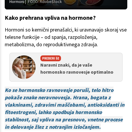
Hormoni
FOTO: AdobeStock
Kako prehrana vpliva na hormone?
Hormoni so kemični prenašalci, ki uravnavajo skoraj vse
telesne funkcije – od spanja, razpoloženja,
metabolizma, do reproduktivnega zdravja.
PREBERI ŠE
Naravni znaki, da je vaše
hormonsko ravnovesje optimalno
Ko se hormonsko ravnovesje poruši, telo hitro
pokaže znake neravnovesja. Hrana, bogata z
vlakninami, zdravimi maščobami, antioksidanti in
fitoestrogeni, lahko spodbuja hormonsko
stabilnost, saj vpliva na presnovo, vnetne procese
in delovanje žlez z notranjim izločanjem.