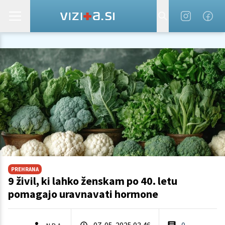
PREHRANA
9 živil, ki lahko ženskam po 40. letu
pomagajo uravnavati hormone
07. 05. 2025 03.46
0