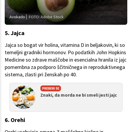
Avokado
FOTO: Adobe Stock
5. Jajca
Jajca so bogat vir holina, vitamina D in beljakovin, ki so
temeljni gradniki hormonov. Po podatkih John Hopkins
Medicine so zdrave maščobe in esencialna hranila iz jajc
pomembna za podporo ščitničnega in reproduktivnega
sistema, zlasti pri ženskah po 40.
PREBERI ŠE
Znaki, da morda ne bi smeli jesti jajc
6. Orehi
Orehi vsebujejo omega-3 maščobne kisline in