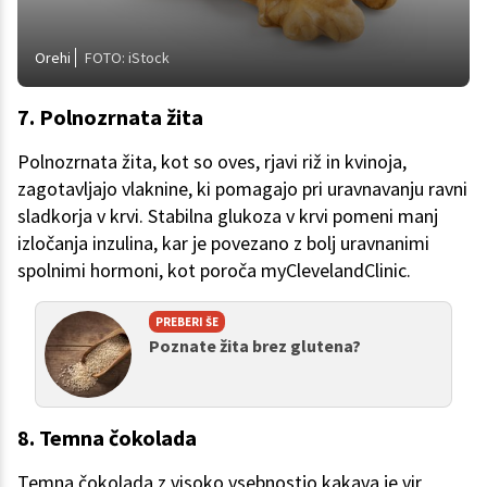
Orehi
FOTO: iStock
7. Polnozrnata žita
Polnozrnata žita, kot so oves, rjavi riž in kvinoja,
zagotavljajo vlaknine, ki pomagajo pri uravnavanju ravni
sladkorja v krvi. Stabilna glukoza v krvi pomeni manj
izločanja inzulina, kar je povezano z bolj uravnanimi
spolnimi hormoni, kot poroča myClevelandClinic.
PREBERI ŠE
Poznate žita brez glutena?
8. Temna čokolada
Temna čokolada z visoko vsebnostjo kakava je vir