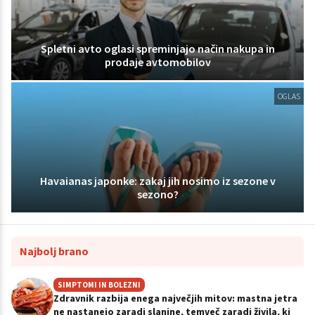
Spletni avto oglasi spreminjajo način nakupa in
prodaje avtomobilov
OGLAS
Havaianas japonke: zakaj jih nosimo iz sezone v
sezono?
Najbolj brano
SIMPTOMI IN BOLEZNI
Zdravnik razbija enega največjih mitov: mastna jetra
ne nastanejo zaradi slanine, temveč zaradi živila, ki