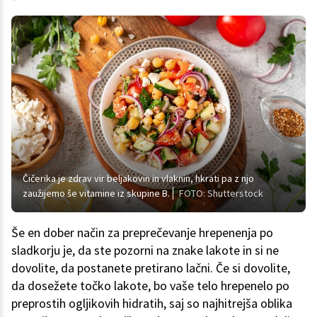
Čičerika je zdrav vir beljakovin in vlaknin, hkrati pa z njo
zaužijemo še vitamine iz skupine B.
FOTO: Shutterstock
Še en dober način za preprečevanje hrepenenja po
sladkorju je, da ste pozorni na znake lakote in si ne
dovolite, da postanete pretirano lačni. Če si dovolite,
da dosežete točko lakote, bo vaše telo hrepenelo po
preprostih ogljikovih hidratih, saj so najhitrejša oblika