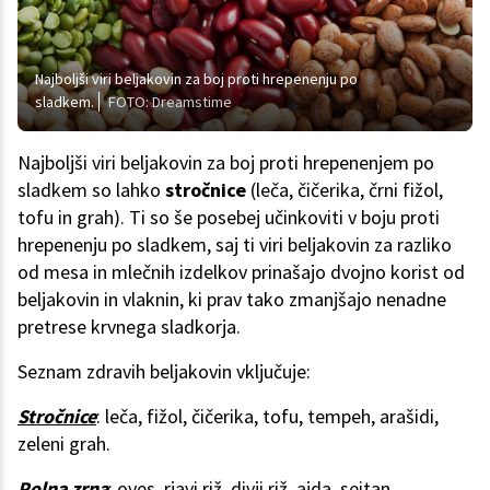
Najboljši viri beljakovin za boj proti hrepenenju po
sladkem.
FOTO: Dreamstime
Najboljši viri beljakovin za boj proti hrepenenjem po
sladkem so lahko
stročnice
(leča, čičerika, črni fižol,
tofu in grah). Ti so še posebej učinkoviti v boju proti
hrepenenju po sladkem, saj ti viri beljakovin za razliko
od mesa in mlečnih izdelkov prinašajo dvojno korist od
beljakovin in vlaknin, ki prav tako zmanjšajo nenadne
pretrese krvnega sladkorja.
Seznam zdravih beljakovin vključuje:
Stročnice
: leča, fižol, čičerika, tofu, tempeh, arašidi,
zeleni grah.
Polna zrna
: oves, rjavi riž, divji riž, ajda, seitan.