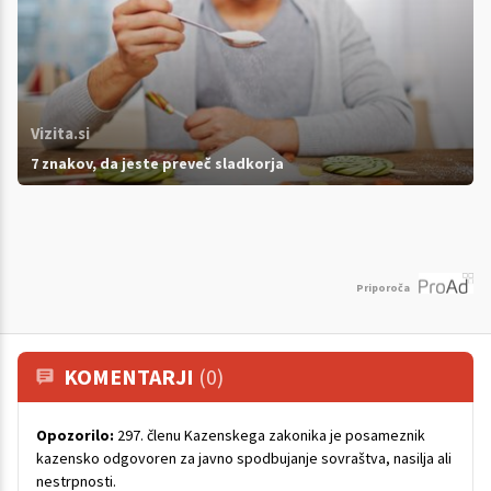
Vizita.si
7 znakov, da jeste preveč sladkorja
Priporoča
KOMENTARJI
(0)
Opozorilo:
297. členu Kazenskega zakonika je posameznik
kazensko odgovoren za javno spodbujanje sovraštva, nasilja ali
nestrpnosti.