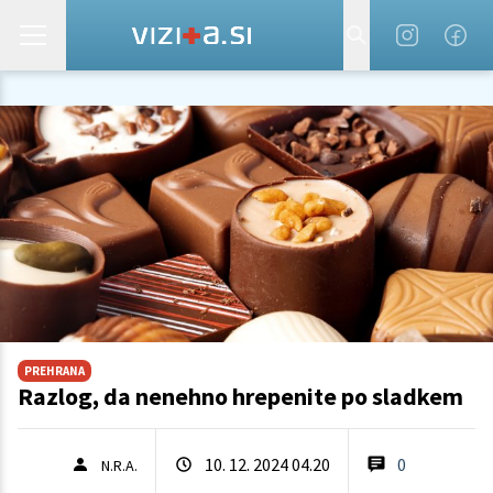
PREHRANA
Razlog, da nenehno hrepenite po sladkem
10. 12. 2024 04.20
0
N.R.A.