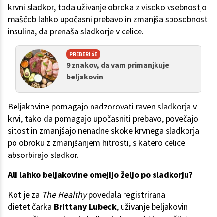
krvni sladkor, toda uživanje obroka z visoko vsebnostjo
maščob lahko upočasni prebavo in zmanjša sposobnost
insulina, da prenaša sladkorje v celice.
PREBERI ŠE
9 znakov, da vam primanjkuje
beljakovin
Beljakovine pomagajo nadzorovati raven sladkorja v
krvi, tako da pomagajo upočasniti prebavo, povečajo
sitost in zmanjšajo nenadne skoke krvnega sladkorja
po obroku z zmanjšanjem hitrosti, s katero celice
absorbirajo sladkor.
Ali lahko beljakovine omejijo željo po sladkorju?
Kot je za
The Healthy
povedala registrirana
dietetičarka
Brittany Lubeck
, uživanje beljakovin