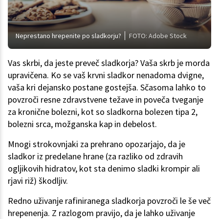
Neprestano hrepenite po sladkorju?
FOTO: Adobe Stock
Vas skrbi, da jeste preveč sladkorja? Vaša skrb je morda
upravičena. Ko se vaš krvni sladkor nenadoma dvigne,
vaša kri dejansko postane gostejša. Sčasoma lahko to
povzroči resne zdravstvene težave in poveča tveganje
za kronične bolezni, kot so sladkorna bolezen tipa 2,
bolezni srca, možganska kap in debelost.
Mnogi strokovnjaki za prehrano opozarjajo, da je
sladkor iz predelane hrane (za razliko od zdravih
ogljikovih hidratov, kot sta denimo sladki krompir ali
rjavi riž) škodljiv.
Redno uživanje rafiniranega sladkorja povzroči le še več
hrepenenja. Z razlogom pravijo, da je lahko uživanje