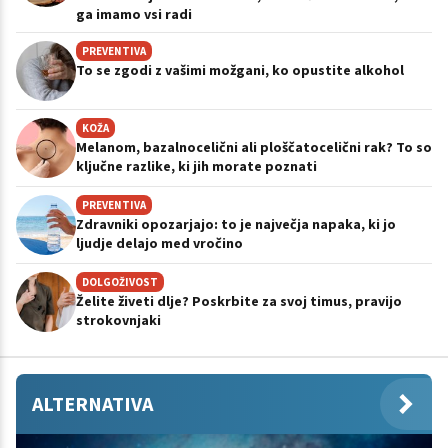
ga imamo vsi radi
PREVENTIVA
To se zgodi z vašimi možgani, ko opustite alkohol
KOŽA
Melanom, bazalnocelični ali ploščatocelični rak? To so
ključne razlike, ki jih morate poznati
PREVENTIVA
Zdravniki opozarjajo: to je največja napaka, ki jo
ljudje delajo med vročino
DOLGOŽIVOST
Želite živeti dlje? Poskrbite za svoj timus, pravijo
strokovnjaki
ALTERNATIVA