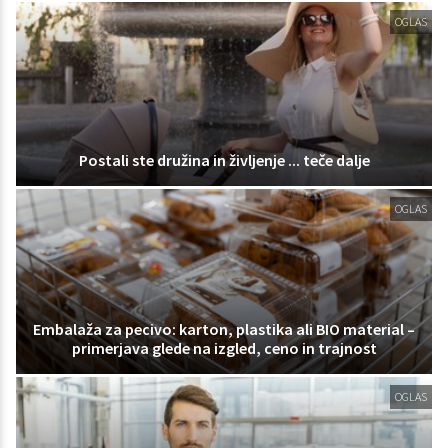
OGLAS
Postali ste družina in življenje ... teče dalje
OGLAS
Embalaža za pecivo: karton, plastika ali BIO material –
primerjava glede na izgled, ceno in trajnost
OGLAS