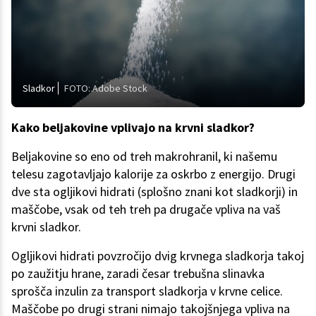
Sladkor
FOTO: Adobe Stock
Kako beljakovine vplivajo na krvni sladkor?
Beljakovine so eno od treh makrohranil, ki našemu
telesu zagotavljajo kalorije za oskrbo z energijo. Drugi
dve sta ogljikovi hidrati (splošno znani kot sladkorji) in
maščobe, vsak od teh treh pa drugače vpliva na vaš
krvni sladkor.
Ogljikovi hidrati povzročijo dvig krvnega sladkorja takoj
po zaužitju hrane, zaradi česar trebušna slinavka
sprošča inzulin za transport sladkorja v krvne celice.
Maščobe po drugi strani nimajo takojšnjega vpliva na