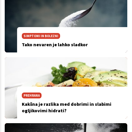
SIMPTOMI IN BOLEZNI
Tako nevaren je lahko sladkor
PREHRANA
Kakšna je razlika med dobrimi in slabimi
ogljikovimi hidrati?