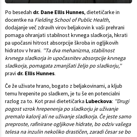
Po besedah
dr. Dane Ellis Hunnes
, dietetičarke in
docentke na
Fielding School of Public Health
,
dodajanje več zdravih virov beljakovin k vaši prehrani
pomaga ohranjati stabilnost krvnega sladkorja, hkrati
pa upočasni hitrost absorpcije škroba in ogljikovih
hidratov v hrani.
''Ta dva mehanizma, stabilnost
krvnega sladkorja in upočasnitev absorpcije krvnega
sladkorja, pomagata zmanjšati željo po sladkorju,''
pravi
dr. Ellis Hunnes
.
Če že uživate hrano, bogato z beljakovinami, a kljub
temu hrepenite po sladkem, je tu še en potencialni
razlog za to. Kot pravi dietetičarka
Lubeckova
:
''Drugi
pogost vzrok hrepenenja po sladkorju je uživanje
premalo kalorij ali ne uživanje sladkorja. Če jeste samo
preproste, rafinirane ogljikove hidrate, bo odziv vašega
telesa na inzulin nekoliko drastičen, zaradi česar se bo