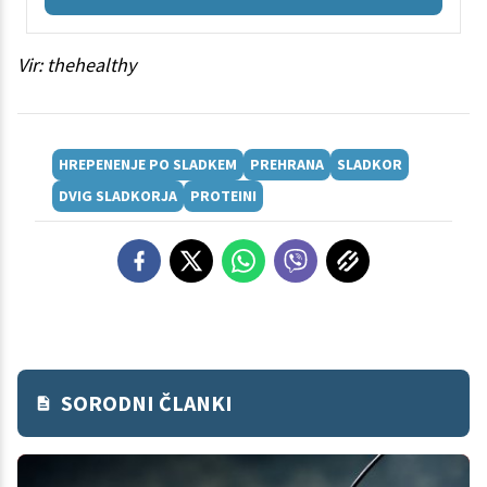
Vir: thehealthy
HREPENENJE PO SLADKEM
PREHRANA
SLADKOR
DVIG SLADKORJA
PROTEINI
SORODNI ČLANKI