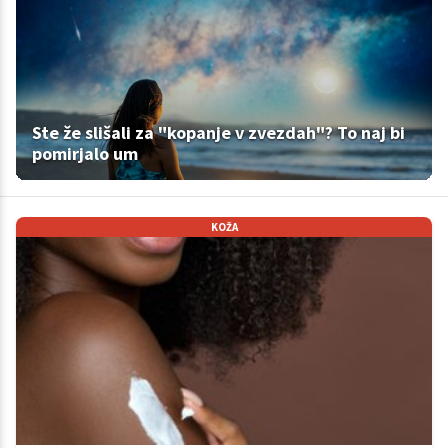
Ste že slišali za "kopanje v zvezdah"? To naj bi
pomirjalo um
KOŽA