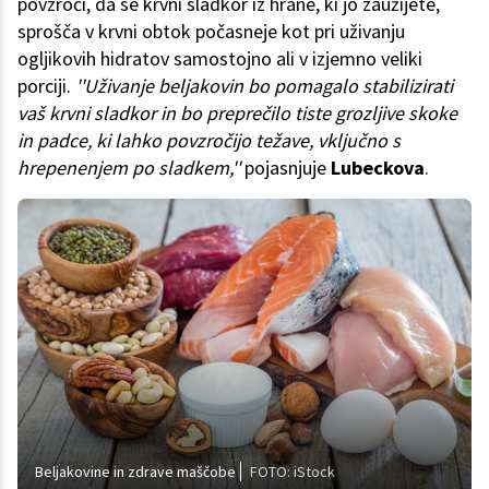
povzroči, da se krvni sladkor iz hrane, ki jo zaužijete,
sprošča v krvni obtok počasneje kot pri uživanju
ogljikovih hidratov samostojno ali v izjemno veliki
porciji.
''Uživanje beljakovin bo pomagalo stabilizirati
vaš krvni sladkor in bo preprečilo tiste grozljive skoke
in padce, ki lahko povzročijo težave, vključno s
hrepenenjem po sladkem,''
pojasnjuje
Lubeckova
.
Beljakovine in zdrave maščobe
FOTO: iStock