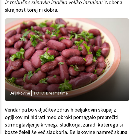
iz trebušne slinavke izločilo veliko inzulina.''
Nobena
skrajnost torej ni dobra.
Beljakovine
FOTO: Dreamstime
Vendar pa bo vključitev zdravih beljakovin skupaj z
ogljikovimi hidrati med obroki pomagalo preprečiti
strmoglavljenje krvnega sladkorja, zaradi katerega si
boste želeli še več sladkorja. Beljakovine namreč skupaj