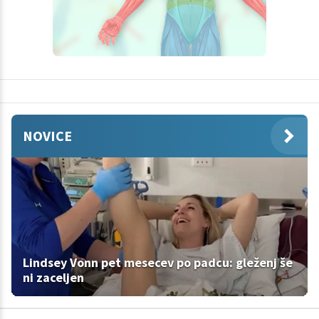
NOVICE
Lindsey Vonn pet mesecev po padcu: gleženj še
ni zaceljen