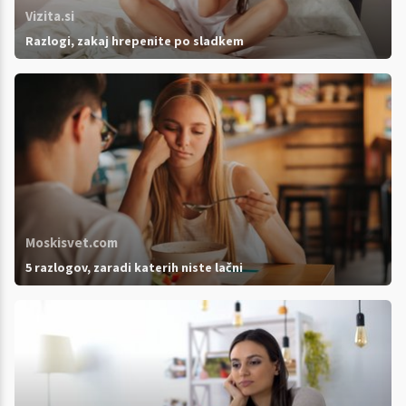
Vizita.si
Razlogi, zakaj hrepenite po sladkem
Moskisvet.com
5 razlogov, zaradi katerih niste lačni