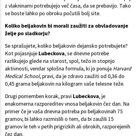
z vlakninami potrebujejo več časa, da se prebavijo. Tako
se boste lahko po obroku počutili bolj site.
Koliko beljakovin bi morali zaužiti za obvladovanje
želje po sladkorju?
Se sprašujete, koliko beljakovin dejansko potrebujete?
Kot pojasnjuje
Lubeckova
, se dnevne potrebe
razlikujejo glede na starost, spol, težo in stopnjo
aktivnosti, vendar splošna formula, ki jo ponuja
Harvard
Medical School
, pravi, da je zdravo zaužiti od 0,36 do
0,45 grama beljakovin na kilogram vaše telesne teže.
Drugi pomemben korak, pravi
Lubeckova
, je
enakomerna razporeditev vnosa beljakovin čez dan. Na
primer če je vaša dnevna potreba po beljakovinah 75
gramov, bi lahko razmislili o tem, da bi zaužili 15
gramov le teh v petih prigrizkih ali obrokih, razporejenih
čez dan.