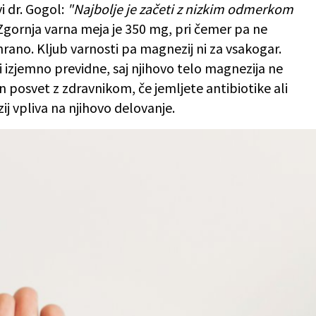
i dr. Gogol:
"Najbolje je začeti z nizkim odmerkom
gornja varna meja je 350 mg, pri čemer pa ne
hrano. Kljub varnosti pa magnezij ni za vsakogar.
 izjemno previdne, saj njihovo telo magnezija ne
n posvet z zdravnikom, če jemljete antibiotike ali
ij vpliva na njihovo delovanje.