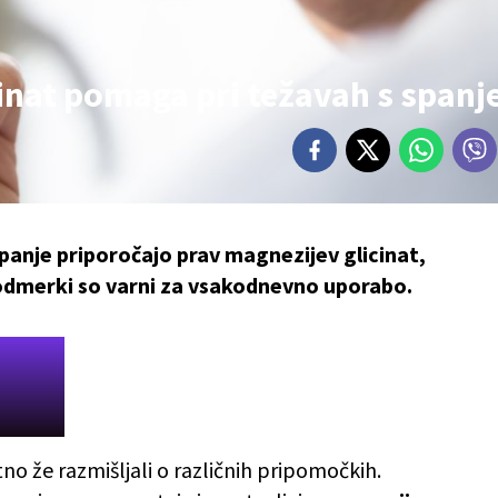
inat pomaga pri težavah s span
panje priporočajo prav magnezijev glicinat,
i odmerki so varni za vsakodnevno uporabo.
no že razmišljali o različnih pripomočkih.