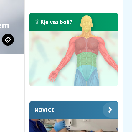
Kje vas boli?
jem
NOVICE