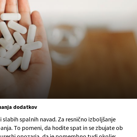
emanja dodatkov
slabih spalnih navad. Za resnično izboljšanje
anja. To pomeni, da hodite spat in se zbujate ob
. Qureshi opozarja, da je pomembno tudi okolje: