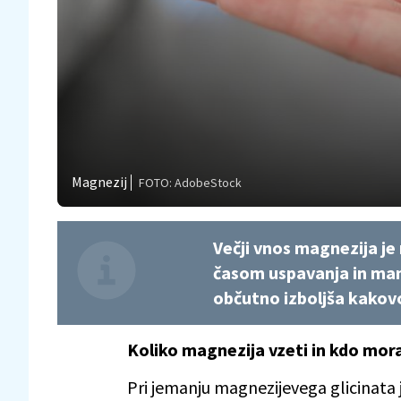
Magnezij
FOTO: AdobeStock
Večji vnos magnezija j
časom uspavanja in man
občutno izboljša kakovo
Koliko magnezija vzeti in kdo mora
Pri jemanju magnezijevega glicinata 