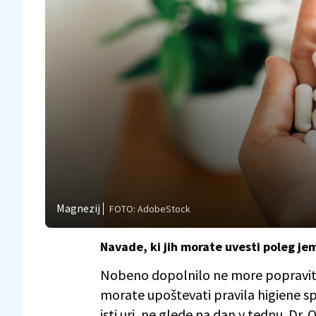
Magnezij
FOTO: AdobeStock
Navade, ki jih morate uvesti poleg j
Nobeno dopolnilo ne more popraviti 
morate upoštevati pravila higiene sp
isti uri, ne glede na dan v tednu. Dr