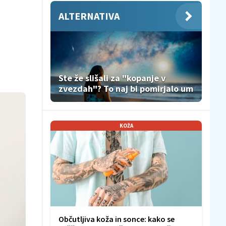
ALTERNATIVA
Ste že slišali za "kopanje v
zvezdah"? To naj bi pomirjalo um
KOŽA
Občutljiva koža in sonce: kako se