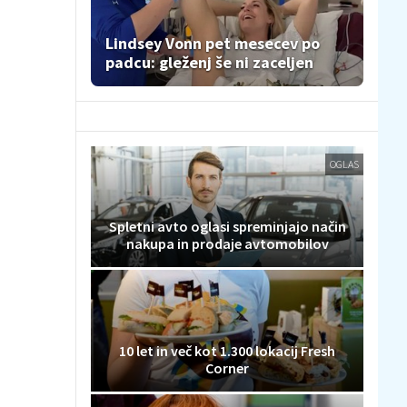
Lindsey Vonn pet mesecev po
padcu: gleženj še ni zaceljen
OGLAS
Spletni avto oglasi spreminjajo način
nakupa in prodaje avtomobilov
10 let in več kot 1.300 lokacij Fresh
Corner