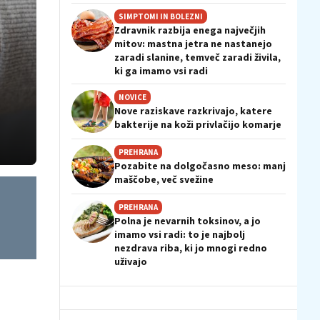
SIMPTOMI IN BOLEZNI
Zdravnik razbija enega največjih
mitov: mastna jetra ne nastanejo
zaradi slanine, temveč zaradi živila,
ki ga imamo vsi radi
NOVICE
Nove raziskave razkrivajo, katere
bakterije na koži privlačijo komarje
PREHRANA
Pozabite na dolgočasno meso: manj
maščobe, več svežine
PREHRANA
Polna je nevarnih toksinov, a jo
imamo vsi radi: to je najbolj
nezdrava riba, ki jo mnogi redno
uživajo