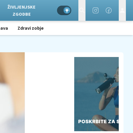
ŽIVLJENJSKE
ZGODBE
bava
Zdravi zobje