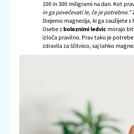
100 in 300 miligrami na dan. Kot prav
in ga povečevati le, če je potrebno."
Z
štejemo magnezija, ki ga zaužijete s 
Osebe z
boleznimi ledvic
morajo biti
izloča pravilno. Prav tako je potrebe
zdravila za ščitnico, saj lahko magnez