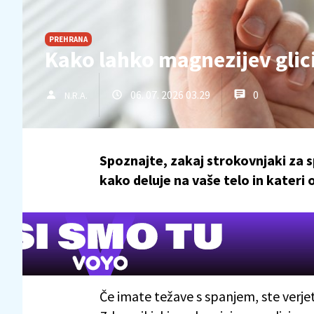
PREHRANA
Kako lahko magnezijev glic
06. 07. 2026 03.29
0
N.R.A.
Spoznajte, zakaj strokovnjaki za s
kako deluje na vaše telo in kater
Če imate težave s spanjem, ste verjet