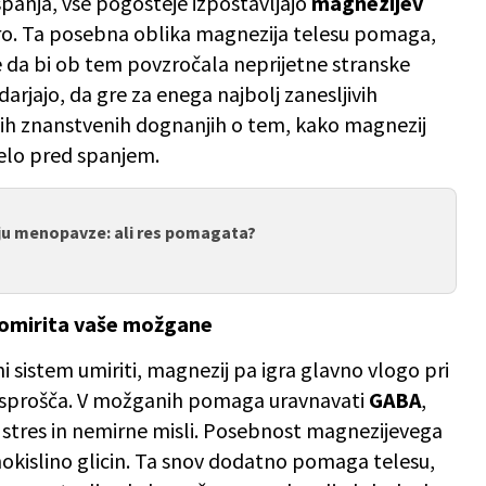
 spanja, vse pogosteje izpostavljajo
magnezijev
iro. Ta posebna oblika magnezija telesu pomaga,
e da bi ob tem povzročala neprijetne stranske
arjajo, da gre za enega najbolj zanesljivih
dnih znanstvenih dognanjih o tem, kako magnezij
elo pred spanjem.
bju menopavze: ali res pomagata?
 pomirita vaše možgane
ni sistem umiriti, magnezij pa igra glavno vlogo pri
 nas sprošča. V možganih pomaga uravnavati
GABA
,
a stres in nemirne misli. Posebnost magnezijevega
inokislino glicin. Ta snov dodatno pomaga telesu,