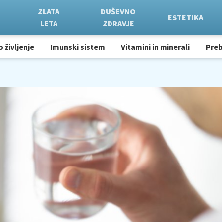
ZLATA
DUŠEVNO
ESTETIKA
LETA
ZDRAVJE
o življenje
Imunski sistem
Vitamini in minerali
Pre