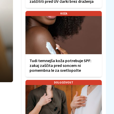
zaščititi pred UV-žarki brez draženja
KOŽA
Tudi temnejša koža potrebuje SPF:
zakaj zaščita pred soncem ni
pomembna le za svetlopolte
DOLGOŽIVOST