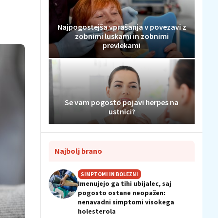
Najpogostejša vprašanja v povezavi z
zobnimi luskami in zobnimi
prevlekami
Se vam pogosto pojavi herpes na
ustnici?
Najbolj brano
SIMPTOMI IN BOLEZNI
Imenujejo ga tihi ubijalec, saj
pogosto ostane neopažen:
nenavadni simptomi visokega
holesterola