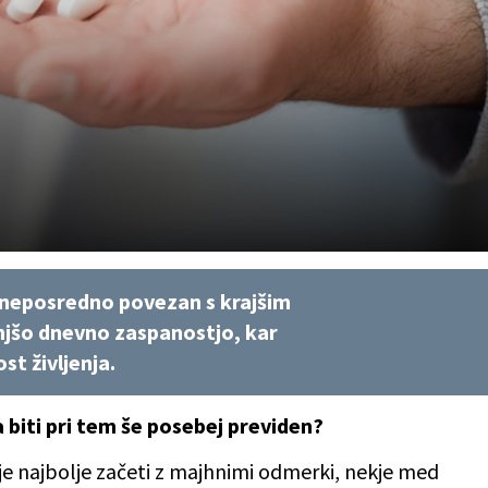
e neposredno povezan s krajšim
jšo dnevno zaspanostjo, kar
st življenja.
 biti pri tem še posebej previden?
je najbolje začeti z majhnimi odmerki, nekje med