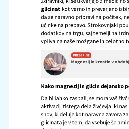
Zdravniki, ki se ukvarjajo z medicino
glicinat
kot varno in preverjeno izb
da se naravno pripravi na počitek, n
učinke na prebavo. Strokovnjaki poud
dodatkov na trgu, saj temelji na tr
vpliva na naše možgane in celotno t
PREBERI ŠE
Magnezij in kreatin v obdo
Kako magnezij in glicin dejansko
Da bi lahko zaspali, se mora vaš živč
aktivaciji tistega dela živčevja, ki
snov, ki deluje kot naravna zavora z
glicinata je v tem, da vsebuje še am