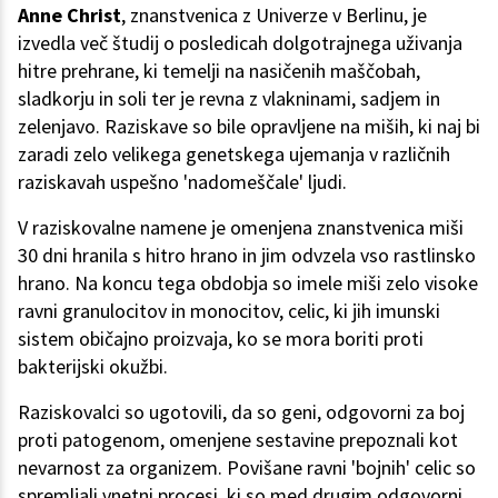
Anne Christ
, znanstvenica z Univerze v Berlinu, je
izvedla več študij o posledicah dolgotrajnega uživanja
hitre prehrane, ki temelji na nasičenih maščobah,
sladkorju in soli ter je revna z vlakninami, sadjem in
zelenjavo. Raziskave so bile opravljene na miših, ki naj bi
zaradi zelo velikega genetskega ujemanja v različnih
raziskavah uspešno 'nadomeščale' ljudi.
V raziskovalne namene je omenjena znanstvenica miši
30 dni hranila s hitro hrano in jim odvzela vso rastlinsko
hrano. Na koncu tega obdobja so imele miši zelo visoke
ravni granulocitov in monocitov, celic, ki jih imunski
sistem običajno proizvaja, ko se mora boriti proti
bakterijski okužbi.
Raziskovalci so ugotovili, da so geni, odgovorni za boj
proti patogenom, omenjene sestavine prepoznali kot
nevarnost za organizem. Povišane ravni 'bojnih' celic so
spremljali vnetni procesi, ki so med drugim odgovorni