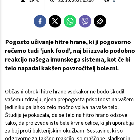
N.R.A.
Pogosto uživanje hitre hrane, ki ji pogovorno
rečemo tudi 'junk food', naj bi izzvalo podobno
reakcijo našega imunskega sistema, kot če bi
telo napadal kakšen povzročitelj bolezni.
Občasni obroki hitre hrane vsekakor ne bodo škodili
vašemu zdravju, njena prepogosta prisotnost na vašem
jedilniku pa lahko zelo močno vpliva na vaše telo.
Študija je pokazala, da se telo na hitro hrano odzove
tako, da proizvede iste bele krvne celice, ki jih uporablja
za boj proti bakterijskim okužbam. Sestavine, ki so
odgovorne za takšno reakcijo, so maščobe, sladkor in