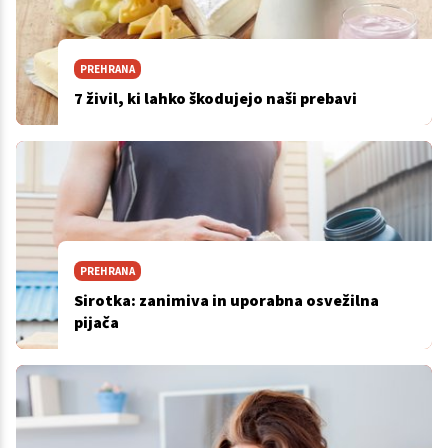
PREHRANA
7 živil, ki lahko škodujejo naši prebavi
PREHRANA
Sirotka: zanimiva in uporabna osvežilna
pijača