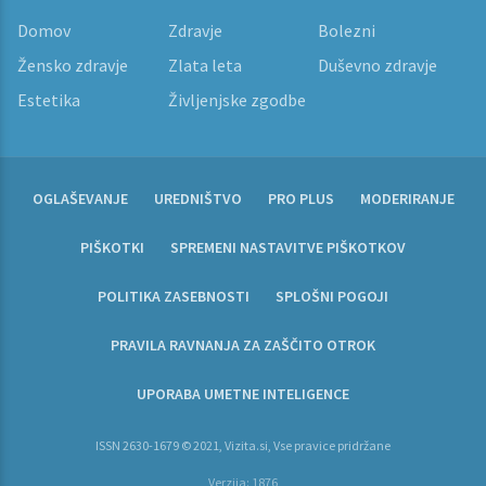
Domov
Zdravje
Bolezni
Žensko zdravje
Zlata leta
Duševno zdravje
Estetika
Življenjske zgodbe
OGLAŠEVANJE
UREDNIŠTVO
PRO PLUS
MODERIRANJE
PIŠKOTKI
SPREMENI NASTAVITVE PIŠKOTKOV
POLITIKA ZASEBNOSTI
SPLOŠNI POGOJI
PRAVILA RAVNANJA ZA ZAŠČITO OTROK
UPORABA UMETNE INTELIGENCE
ISSN 2630-1679 © 2021, Vizita.si, Vse pravice pridržane
Verzija: 1876