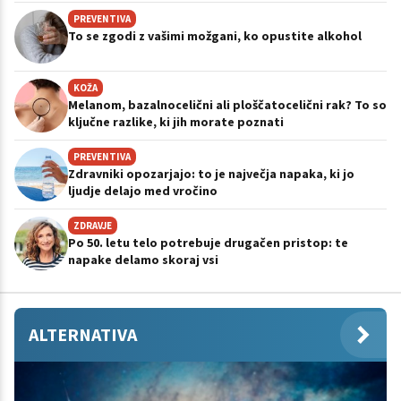
PREVENTIVA
To se zgodi z vašimi možgani, ko opustite alkohol
KOŽA
Melanom, bazalnocelični ali ploščatocelični rak? To so
ključne razlike, ki jih morate poznati
PREVENTIVA
Zdravniki opozarjajo: to je največja napaka, ki jo
ljudje delajo med vročino
ZDRAVJE
Po 50. letu telo potrebuje drugačen pristop: te
napake delamo skoraj vsi
ALTERNATIVA