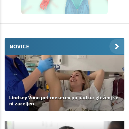
NOVICE
Lindsey Vonn pet mesecev po padcu: gleženj še
ni zaceljen