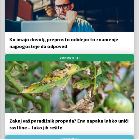
Ko imajo dovolj, preprosto odidejo: to znamenje
najpogosteje da odpoved
DOMINVRT.SI
Zakaj vaš paradižnik propada? Ena napaka lahko uniči
rastline – tako jih rešite
BIBALEZE.SI