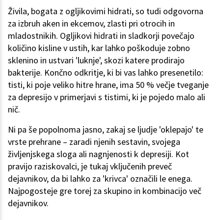
Živila, bogata z ogljikovimi hidrati, so tudi odgovorna
za izbruh aken in ekcemov, zlasti pri otrocih in
mladostnikih. Ogljikovi hidrati in sladkorji povečajo
količino kisline v ustih, kar lahko poškoduje zobno
sklenino in ustvari 'luknje', skozi katere prodirajo
bakterije. Končno odkritje, ki bi vas lahko presenetilo:
tisti, ki poje veliko hitre hrane, ima 50 % večje tveganje
za depresijo v primerjavi s tistimi, ki je pojedo malo ali
nič.
Ni pa še popolnoma jasno, zakaj se ljudje 'oklepajo' te
vrste prehrane – zaradi njenih sestavin, svojega
življenjskega sloga ali nagnjenosti k depresiji. Kot
pravijo raziskovalci, je tukaj vključenih preveč
dejavnikov, da bi lahko za 'krivca' označili le enega.
Najpogosteje gre torej za skupino in kombinacijo več
dejavnikov.