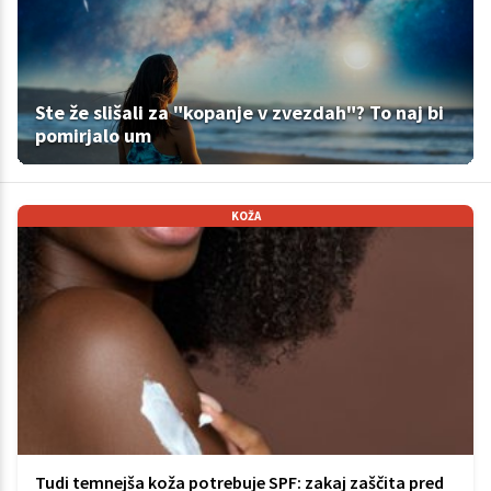
Ste že slišali za "kopanje v zvezdah"? To naj bi
pomirjalo um
KOŽA
Tudi temnejša koža potrebuje SPF: zakaj zaščita pred