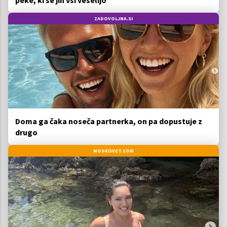
ZADOVOLJNA.SI
Doma ga čaka noseča partnerka, on pa dopustuje z
drugo
MOSKISVET.COM