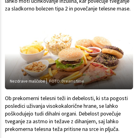
lahko moti učinkovanje inzulina, kar povečuje tveganje
za sladkorno bolezen tipa 2 in povečanje telesne mase.
Nezdrave maščobe
FOTO: Dreamstime
Ob prekomerni telesni teži in debelosti, ki sta pogosti
posledici uživanja visokokalorične hrane, se lahko
poškodujejo tudi dihalni organi. Debelost povečuje
tveganje za astmo in težave z dihanjem, saj lahko
prekomerna telesna teža pritisne na srce in pljuča.