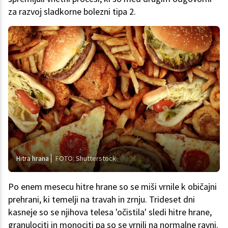
za razvoj sladkorne bolezni tipa 2.
Hitra hrana
FOTO: Shutterstock
Po enem mesecu hitre hrane so se miši vrnile k običajni
prehrani, ki temelji na travah in zrnju. Trideset dni
kasneje so se njihova telesa 'očistila' sledi hitre hrane,
granulociti in monociti pa so se vrnili na normalne ravni.