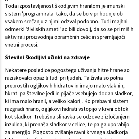
Toda izpostavljenost škodljivim hranilom je imunski
sistem 'programirala' tako, da se bo v prihodnje ob
vsakem srečanju z njimi odzval podobno. Tudi majhni
odmerki 'živilskih smeti' so bili dovolj, da so se pri miših
aktivirali proizvodnja obrambnih celic in spremljajoči
vnetni procesi.
Številni škodljivi učinki na zdravje
Nekatere posledice pogostega uživanja hitre hrane so
raziskovalci opazili tudi pri ljudeh. Ta živila so polna
preprostih ogljikovih hidratov in imajo malo vlaknin,
hkrati pa številne jedi in pijače vsebujejo dodan sladkor,
ki ima malo hranil, a veliko kalorij. Ko prebavni sistem
razgradi hrano, ogljikovi hidrati vstopijo v krvni obtok
kot sladkor. Trebušna slinavka se odzove z izločanjem
inzulina, ki prenaša sladkor v celice, te pa ga uporabijo
za energijo. Pogosto zvišanje ravni krvnega sladkorja