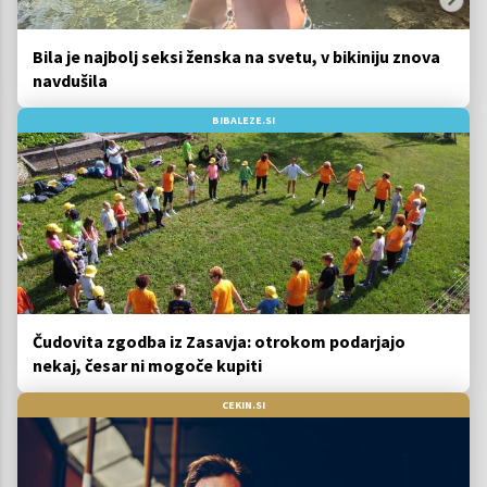
Bila je najbolj seksi ženska na svetu, v bikiniju znova
navdušila
BIBALEZE.SI
Čudovita zgodba iz Zasavja: otrokom podarjajo
nekaj, česar ni mogoče kupiti
CEKIN.SI