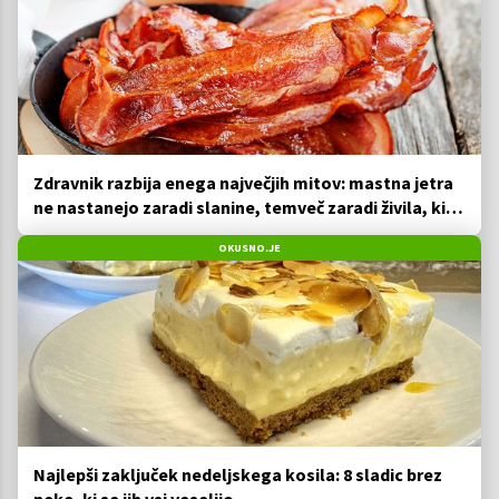
Zdravnik razbija enega največjih mitov: mastna jetra
ne nastanejo zaradi slanine, temveč zaradi živila, ki
ga imamo vsi radi
OKUSNO.JE
Najlepši zaključek nedeljskega kosila: 8 sladic brez
peke, ki se jih vsi veselijo