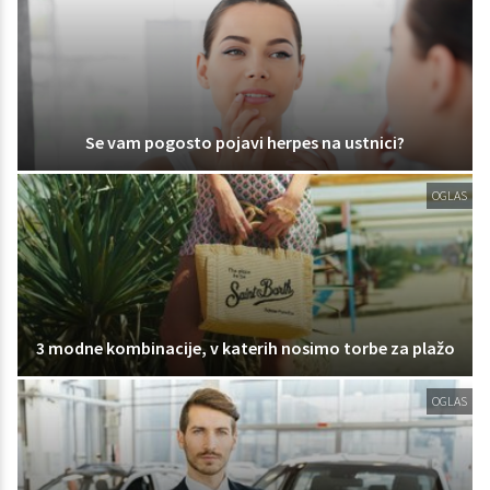
Se vam pogosto pojavi herpes na ustnici?
OGLAS
3 modne kombinacije, v katerih nosimo torbe za plažo
OGLAS