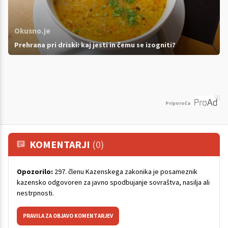
Okusno.je
Prehrana pri driski: kaj jesti in čemu se izogniti?
Priporoča
KOMENTARJI
(0)
Opozorilo:
297. členu Kazenskega zakonika je posameznik
kazensko odgovoren za javno spodbujanje sovraštva, nasilja ali
nestrpnosti.
PRAVILA ZA OBJAVO KOMENTARJEV