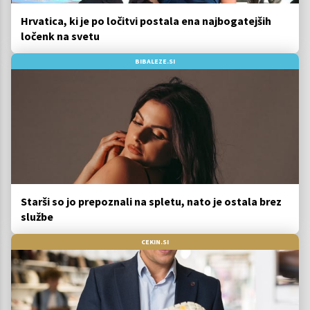
Hrvatica, ki je po ločitvi postala ena najbogatejših
ločenk na svetu
BIBALEZE.SI
Starši so jo prepoznali na spletu, nato je ostala brez
službe
CEKIN.SI