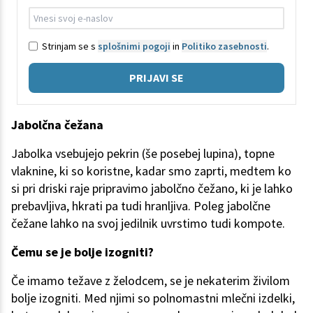
Strinjam se s
splošnimi pogoji
in
Politiko zasebnosti
.
PRIJAVI SE
Jabolčna čežana
Jabolka vsebujejo pekrin (še posebej lupina), topne
vlaknine, ki so koristne, kadar smo zaprti, medtem ko
si pri driski raje pripravimo jabolčno čežano, ki je lahko
prebavljiva, hkrati pa tudi hranljiva. Poleg jabolčne
čežane lahko na svoj jedilnik uvrstimo tudi kompote.
Čemu se je bolje izogniti?
Če imamo težave z želodcem, se je nekaterim živilom
bolje izogniti. Med njimi so polnomastni mlečni izdelki,