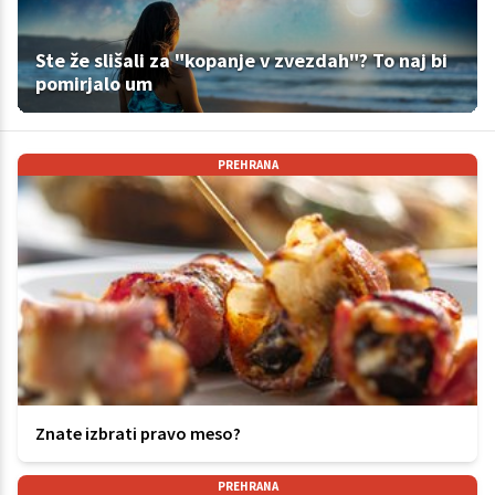
Ste že slišali za "kopanje v zvezdah"? To naj bi
pomirjalo um
PREHRANA
Znate izbrati pravo meso?
PREHRANA