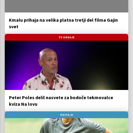
Kmalu prihaja na velika platna tretji del filma Gajin
svet
TV ODDAJE
Peter Poles delil nasvete za bodoče tekmovalce
kviza Na lovu
VIZITA.SI