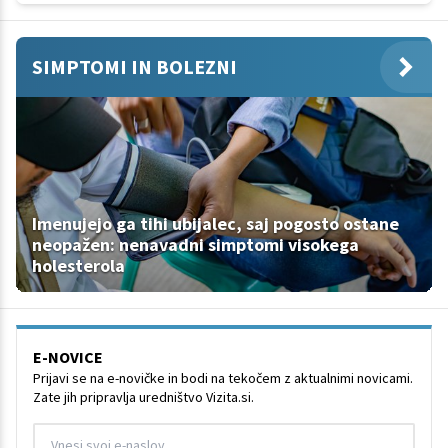
SIMPTOMI IN BOLEZNI
Imenujejo ga tihi ubijalec, saj pogosto ostane
neopažen: nenavadni simptomi visokega
holesterola
E-NOVICE
Prijavi se na e-novičke in bodi na tekočem z aktualnimi novicami.
Zate jih pripravlja uredništvo Vizita.si.