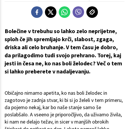
Bolečine v trebuhu so lahko zelo neprijetne,
sploh če jih spremljajo krči, slabost, zgaga,
driska ali celo bruhanje. V tem času je dobro,
da prilagodimo tudi svojo prehrano. Torej, kaj
jesti in česa ne, ko nas boli želodec? Več o tem
si lahko preberete v nadaljevanju.
Običajno nimamo apetita, ko nas boli želodec in
zagotovo je zadnja stvar, ki bi si jo želeli v tem primeru,
da pojemo nekaj, kar bo naše stanje samo še
poslabšalo. A vseeno je priporočljivo, da uživamo živila,
ki nam ne delajo težav, in sicer v manjših obrokih
štirikrat do petkrat na dan. Lakota namreč lahko