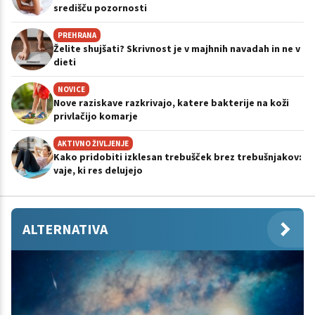
središču pozornosti
PREHRANA
Želite shujšati? Skrivnost je v majhnih navadah in ne v
dieti
NOVICE
Nove raziskave razkrivajo, katere bakterije na koži
privlačijo komarje
AKTIVNO ŽIVLJENJE
Kako pridobiti izklesan trebušček brez trebušnjakov:
vaje, ki res delujejo
ALTERNATIVA