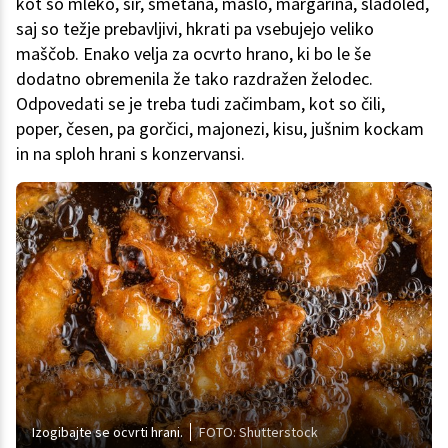
kot so mleko, sir, smetana, maslo, margarina, sladoled,
saj so težje prebavljivi, hkrati pa vsebujejo veliko
maščob. Enako velja za ocvrto hrano, ki bo le še
dodatno obremenila že tako razdražen želodec.
Odpovedati se je treba tudi začimbam, kot so čili,
poper, česen, pa gorčici, majonezi, kisu, jušnim kockam
in na sploh hrani s konzervansi.
Izogibajte se ocvrti hrani.
FOTO: Shutterstock