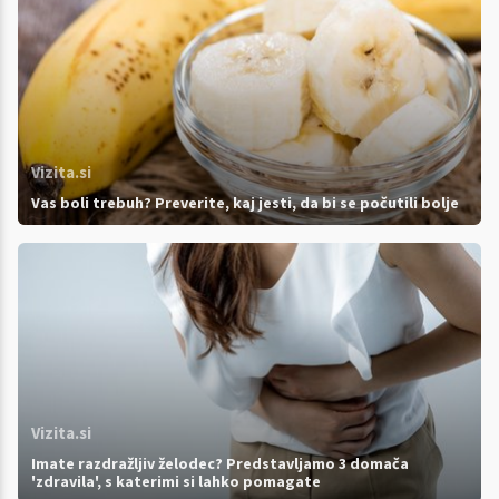
Vizita.si
Vas boli trebuh? Preverite, kaj jesti, da bi se počutili bolje
Vizita.si
Imate razdražljiv želodec? Predstavljamo 3 domača
'zdravila', s katerimi si lahko pomagate