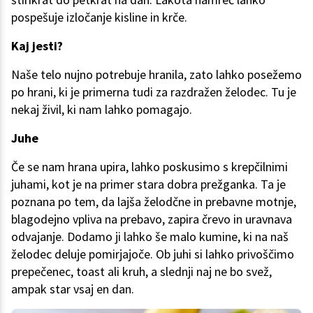
pospešuje izločanje kisline in krče.
Kaj jesti?
Naše telo nujno potrebuje hranila, zato lahko posežemo
po hrani, ki je primerna tudi za razdražen želodec. Tu je
nekaj živil, ki nam lahko pomagajo.
Juhe
Če se nam hrana upira, lahko poskusimo s krepčilnimi
juhami, kot je na primer stara dobra prežganka. Ta je
poznana po tem, da lajša želodčne in prebavne motnje,
blagodejno vpliva na prebavo, zapira črevo in uravnava
odvajanje. Dodamo ji lahko še malo kumine, ki na naš
želodec deluje pomirjajoče. Ob juhi si lahko privoščimo
prepečenec, toast ali kruh, a slednji naj ne bo svež,
ampak star vsaj en dan.