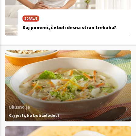
ZDRAVJE
Kaj pomeni, če boli desna stran trebuha?
Okusno.je
Kaj jesti, ko boli želodec?