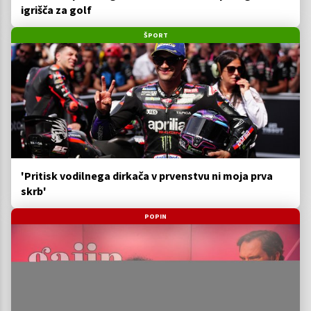
igrišča za golf
ŠPORT
'Pritisk vodilnega dirkača v prvenstvu ni moja prva
skrb'
POPIN