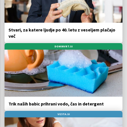
Stvari, za katere ljudje po 40. letu z veseljem plačajo
več
DOMINVRT.SI
Trik naših babic prihrani vodo, čas in detergent
VIZITA.SI