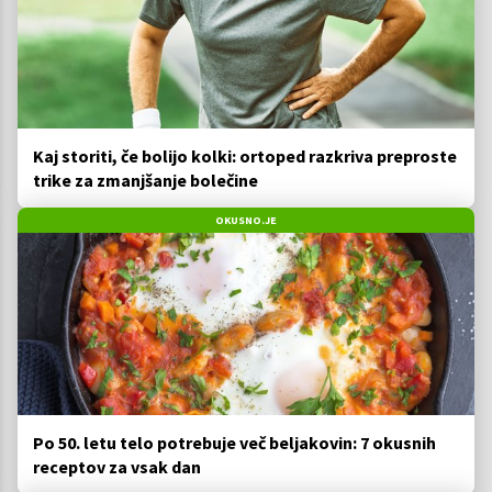
Kaj storiti, če bolijo kolki: ortoped razkriva preproste
trike za zmanjšanje bolečine
OKUSNO.JE
Po 50. letu telo potrebuje več beljakovin: 7 okusnih
receptov za vsak dan