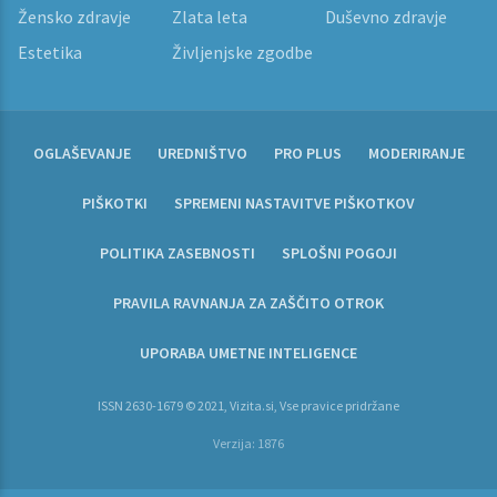
Žensko zdravje
Zlata leta
Duševno zdravje
Estetika
Življenjske zgodbe
OGLAŠEVANJE
UREDNIŠTVO
PRO PLUS
MODERIRANJE
PIŠKOTKI
SPREMENI NASTAVITVE PIŠKOTKOV
POLITIKA ZASEBNOSTI
SPLOŠNI POGOJI
PRAVILA RAVNANJA ZA ZAŠČITO OTROK
UPORABA UMETNE INTELIGENCE
ISSN 2630-1679 © 2021, Vizita.si, Vse pravice pridržane
Verzija: 1876