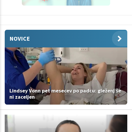
NOVICE
Lindsey Vonn pet mesecev po padcu: gleženj še
ni zaceljen