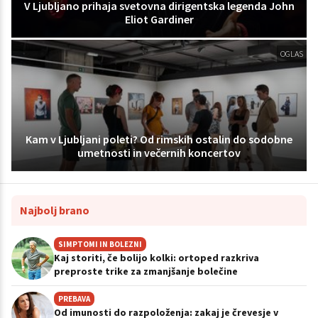
V Ljubljano prihaja svetovna dirigentska legenda John
Eliot Gardiner
OGLAS
Kam v Ljubljani poleti? Od rimskih ostalin do sodobne
umetnosti in večernih koncertov
Najbolj brano
SIMPTOMI IN BOLEZNI
Kaj storiti, če bolijo kolki: ortoped razkriva
preproste trike za zmanjšanje bolečine
PREBAVA
Od imunosti do razpoloženja: zakaj je črevesje v