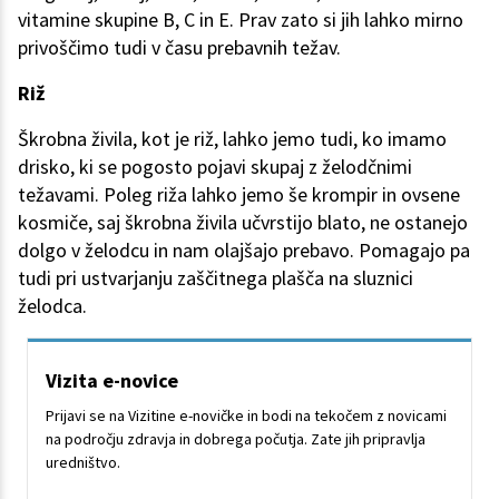
vitamine skupine B, C in E. Prav zato si jih lahko mirno
privoščimo tudi v času prebavnih težav.
Riž
Škrobna živila, kot je riž, lahko jemo tudi, ko imamo
drisko, ki se pogosto pojavi skupaj z želodčnimi
težavami. Poleg riža lahko jemo še krompir in ovsene
kosmiče, saj škrobna živila učvrstijo blato, ne ostanejo
dolgo v želodcu in nam olajšajo prebavo. Pomagajo pa
tudi pri ustvarjanju zaščitnega plašča na sluznici
želodca.
Vizita e-novice
Prijavi se na Vizitine e-novičke in bodi na tekočem z novicami
na področju zdravja in dobrega počutja. Zate jih pripravlja
uredništvo.