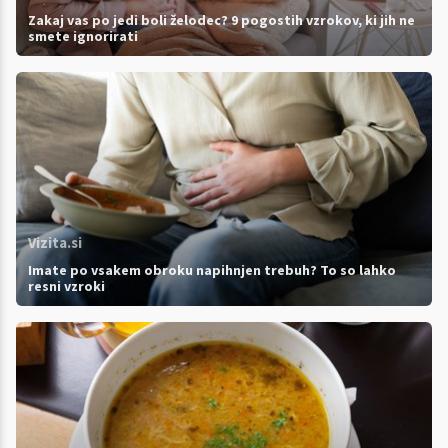
Zakaj vas po jedi boli želodec? 9 pogostih vzrokov, ki jih ne
smete ignorirati
Vizita.si
Imate po vsakem obroku napihnjen trebuh? To so lahko
resni vzroki