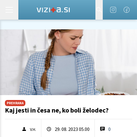
PREHRANA
Kaj jesti in česa ne, ko boli želodec?
29. 08. 2023 05.00
0
V.H.