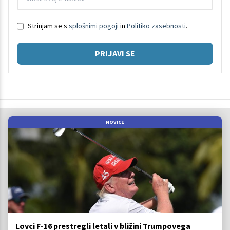
Strinjam se s
splošnimi pogoji
in
Politiko zasebnosti
.
PRIJAVI SE
NOVICE
Lovci F-16 prestregli letali v bližini Trumpovega