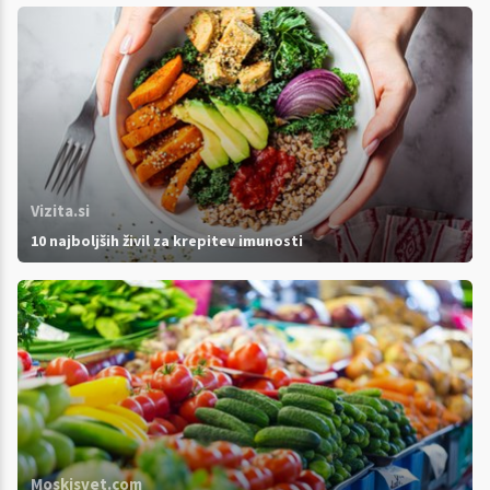
Vizita.si
10 najboljših živil za krepitev imunosti
Moskisvet.com