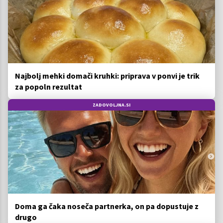
Najbolj mehki domači kruhki: priprava v ponvi je trik
za popoln rezultat
ZADOVOLJNA.SI
Doma ga čaka noseča partnerka, on pa dopustuje z
drugo