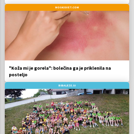
MOSKISVET.COM
"Koža mi je gorela": bolečina ga je priklenila na
posteljo
BIBALEZE.SI