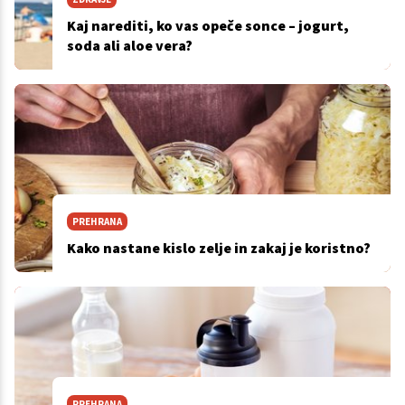
Kaj narediti, ko vas opeče sonce – jogurt,
soda ali aloe vera?
PREHRANA
Kako nastane kislo zelje in zakaj je koristno?
PREHRANA