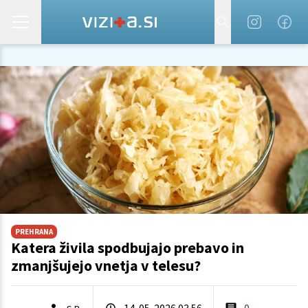
PREHRANA
Katera živila spodbujajo prebavo in
zmanjšujejo vnetja v telesu?
14. 05. 2026 03.56
0