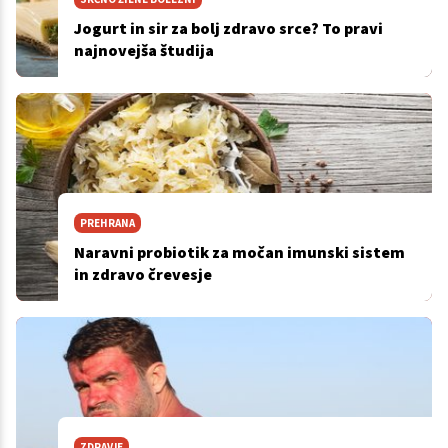
Jogurt in sir za bolj zdravo srce? To pravi
najnovejša študija
PREHRANA
Naravni probiotik za močan imunski sistem
in zdravo črevesje
ZDRAVJE