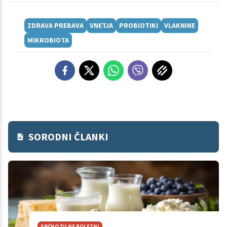
ZDRAVA PREBAVA
VNETJA
PROBIOTIKI
VLAKNINE
MIKROBIOTA
SORODNI ČLANKI
SRČNO ŽILNE BOLEZNI