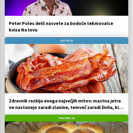
Peter Poles delil nasvete za bodoče tekmovalce
kviza Na lovu
VIZITA.SI
Zdravnik razbija enega največjih mitov: mastna jetra
ne nastanejo zaradi slanine, temveč zaradi živila, ki
ga imamo vsi radi
OKUSNO.JE