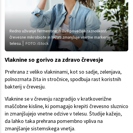
Redno uživanje fermentiranih živil povečuje raznolikost
črevesne mikrobiote in hkrati zmanjšuje vnetne markerje v
telesu.
FOTO: iStock
Vlaknine so gorivo za zdravo črevesje
Prehrana z veliko vlakninami, kot so sadje, zelenjava,
polnozrnata žita in stročnice, spodbuja rast koristnih
bakterij v črevesju.
Vlaknine se v črevesju razgradijo v kratkoverižne
maščobne kisline, ki pomagajo krepiti črevesno sluznico
in zmanjšujejo vnetne odzive v telesu. Študije kažejo,
da lahko taka prehrana pomembno vpliva na
zmanjšanje sistemskega vnetja.