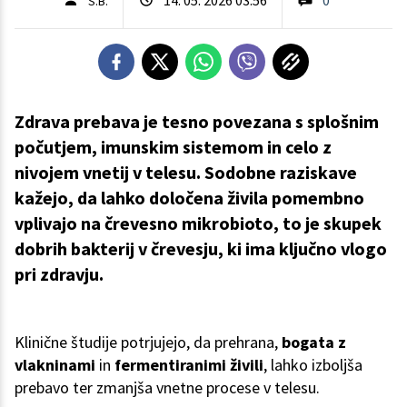
S.B.
Zdrava prebava je tesno povezana s splošnim
počutjem, imunskim sistemom in celo z
nivojem vnetij v telesu. Sodobne raziskave
kažejo, da lahko določena živila pomembno
vplivajo na črevesno mikrobioto, to je skupek
dobrih bakterij v črevesju, ki ima ključno vlogo
pri zdravju.
Klinične študije potrjujejo, da prehrana,
bogata z
vlakninami
in
fermentiranimi živili
, lahko izboljša
prebavo ter zmanjša vnetne procese v telesu.