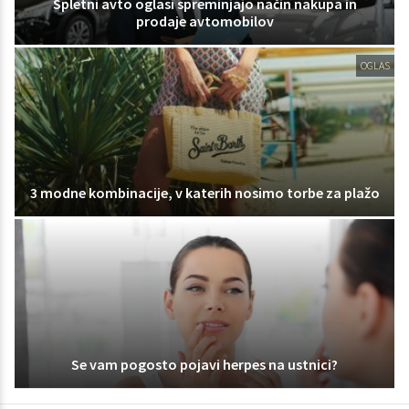
Spletni avto oglasi spreminjajo način nakupa in
prodaje avtomobilov
OGLAS
3 modne kombinacije, v katerih nosimo torbe za plažo
Se vam pogosto pojavi herpes na ustnici?