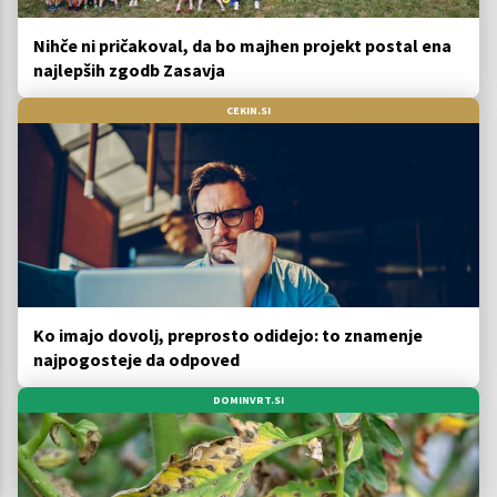
Nihče ni pričakoval, da bo majhen projekt postal ena
najlepših zgodb Zasavja
CEKIN.SI
Ko imajo dovolj, preprosto odidejo: to znamenje
najpogosteje da odpoved
DOMINVRT.SI