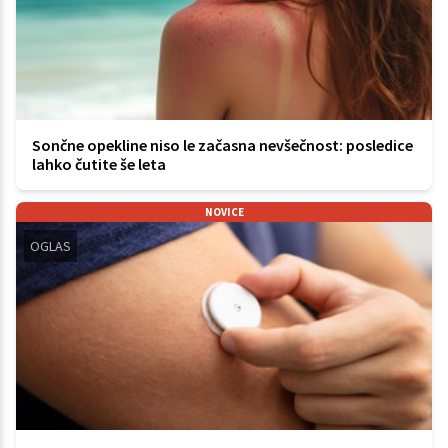
Sončne opekline niso le začasna nevšečnost: posledice
lahko čutite še leta
NOVICE
OGLAS