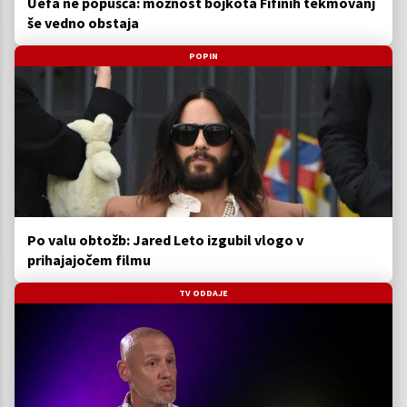
Uefa ne popušča: možnost bojkota Fifinih tekmovanj
še vedno obstaja
POPIN
Po valu obtožb: Jared Leto izgubil vlogo v
prihajajočem filmu
TV ODDAJE