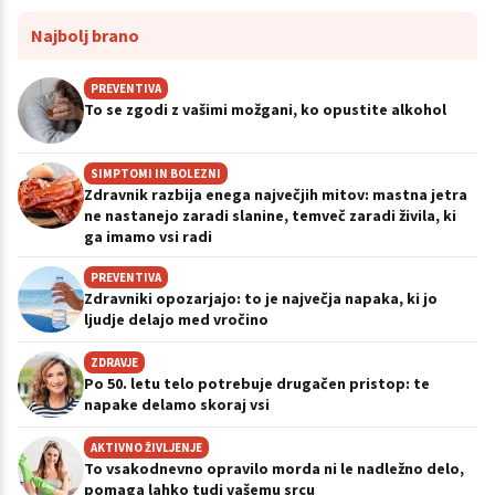
Najbolj brano
PREVENTIVA
To se zgodi z vašimi možgani, ko opustite alkohol
SIMPTOMI IN BOLEZNI
Zdravnik razbija enega največjih mitov: mastna jetra
ne nastanejo zaradi slanine, temveč zaradi živila, ki
ga imamo vsi radi
PREVENTIVA
Zdravniki opozarjajo: to je največja napaka, ki jo
ljudje delajo med vročino
ZDRAVJE
Po 50. letu telo potrebuje drugačen pristop: te
napake delamo skoraj vsi
AKTIVNO ŽIVLJENJE
To vsakodnevno opravilo morda ni le nadležno delo,
pomaga lahko tudi vašemu srcu