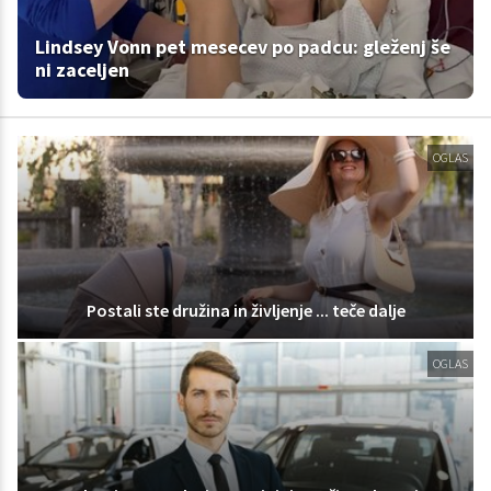
Lindsey Vonn pet mesecev po padcu: gleženj še
ni zaceljen
OGLAS
Postali ste družina in življenje ... teče dalje
OGLAS