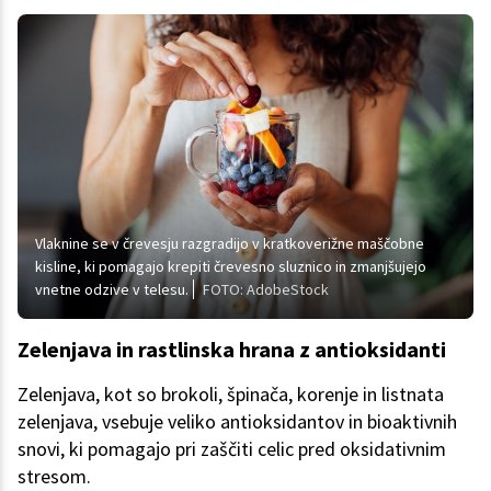
Vlaknine se v črevesju razgradijo v kratkoverižne maščobne
kisline, ki pomagajo krepiti črevesno sluznico in zmanjšujejo
vnetne odzive v telesu.
FOTO: AdobeStock
Zelenjava in rastlinska hrana z antioksidanti
Zelenjava, kot so brokoli, špinača, korenje in listnata
zelenjava, vsebuje veliko antioksidantov in bioaktivnih
snovi, ki pomagajo pri zaščiti celic pred oksidativnim
stresom.