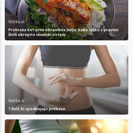
Vizita.si
Prehrana kot prva obrambna linija: kako lahko s pravimi
živili okrepite imunski sistem
Vizita.si
7 živil, ki spodbujajo prebavo