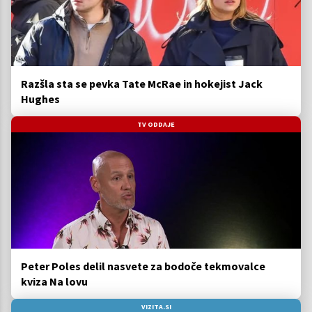
Razšla sta se pevka Tate McRae in hokejist Jack
Hughes
TV ODDAJE
Peter Poles delil nasvete za bodoče tekmovalce
kviza Na lovu
VIZITA.SI