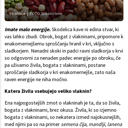
Stročnice
FOTO: Dreamstime
Imate malo energije.
Skodelica kave ni edina stvar, ki
vas lahko zbudi. Obrok, bogat z vlakninami, pripomore k
enakomernejšemu sproščanju hranil v kri, vključno s
sladkorjem. Nenadni skoki in padci ravni sladkorja v krvi
so odgovorni za nenaden padec energije po obroku, če
pa uživamo živila, bogata z vlakninami, postane
sproščanje sladkorja v kri enakomernejše, zato naša
raven energije ne niha močno.
Katera živila vsebujejo veliko vlaknin?
Ena najpogostejših zmot o vlakninah je ta, da so živila,
bogata z vlakninami, brez okusa. Živila, ki so izjemno
bogata z vlakninami, so nekatera izmed najokusnejših,
med njimi pa so na primer
semena čija
,
mandlji
,
lanena