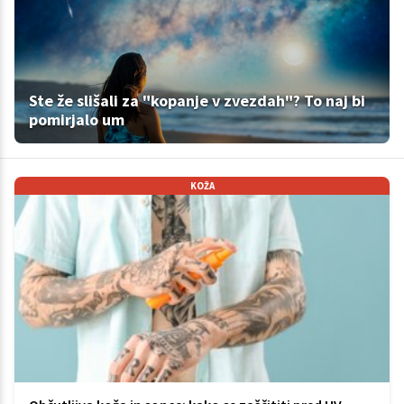
Ste že slišali za "kopanje v zvezdah"? To naj bi
pomirjalo um
KOŽA