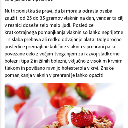
Nutricionistka še pravi, da bi morala odrasla oseba
zaužiti od 25 do 35 gramov vlaknin na dan, vendar ta cilj
v resnici doseže zelo malo ljudi. Posledice
kratkotrajnega pomanjkanja vlaknin so lahko neprijetne
– s slaba prebava ali redko odvajanje blata. Dolgoročne
posledice premajhne količine vlaknin v prehrani pa so
povezane celo z večjim tveganjem za razvoj sladkorne
bolezni tipa 2 in žilnih bolezni, vključno z visokim krvnim
tlakom in povišano ravnijo holesterola v krvi. Znake
pomanjkanja vlaknin v prehrani je lahko opaziti.