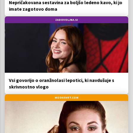
Nepričakovana sestavina za boljšo ledeno kavo, ki jo
imate zagotovo doma
ZADOVOLJNA.SI
Vsi govorijo o oranžnolasi lepotici, ki navdušuje s
skrivnostno vlogo
MOSKISVET.COM