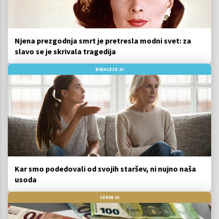
Njena prezgodnja smrt je pretresla modni svet: za
slavo se je skrivala tragedija
BIBALEZE.SI
Kar smo podedovali od svojih staršev, ni nujno naša
usoda
CEKIN.SI