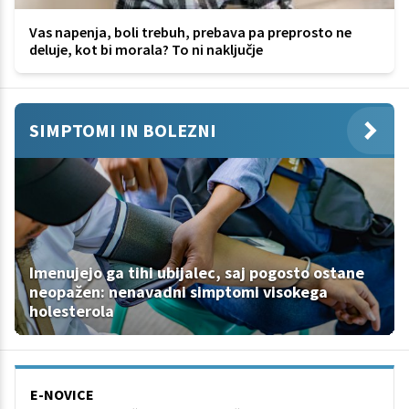
Vas napenja, boli trebuh, prebava pa preprosto ne
deluje, kot bi morala? To ni naključje
SIMPTOMI IN BOLEZNI
Imenujejo ga tihi ubijalec, saj pogosto ostane
neopažen: nenavadni simptomi visokega
holesterola
E-NOVICE