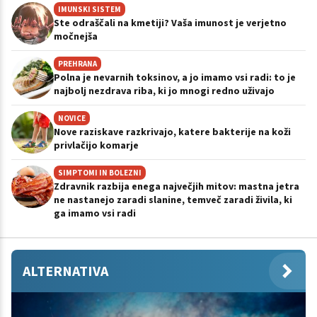
IMUNSKI SISTEM
Ste odraščali na kmetiji? Vaša imunost je verjetno
močnejša
PREHRANA
Polna je nevarnih toksinov, a jo imamo vsi radi: to je
najbolj nezdrava riba, ki jo mnogi redno uživajo
NOVICE
Nove raziskave razkrivajo, katere bakterije na koži
privlačijo komarje
SIMPTOMI IN BOLEZNI
Zdravnik razbija enega največjih mitov: mastna jetra
ne nastanejo zaradi slanine, temveč zaradi živila, ki
ga imamo vsi radi
ALTERNATIVA