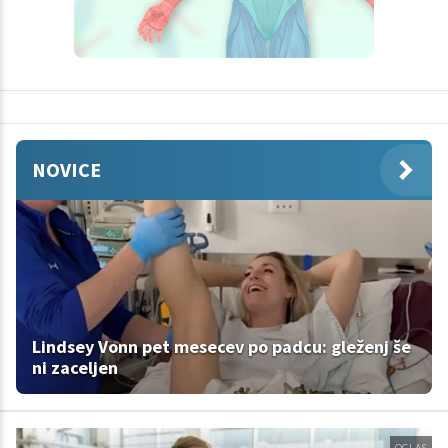
NOVICE
Lindsey Vonn pet mesecev po padcu: gleženj še
ni zaceljen
OGLAS