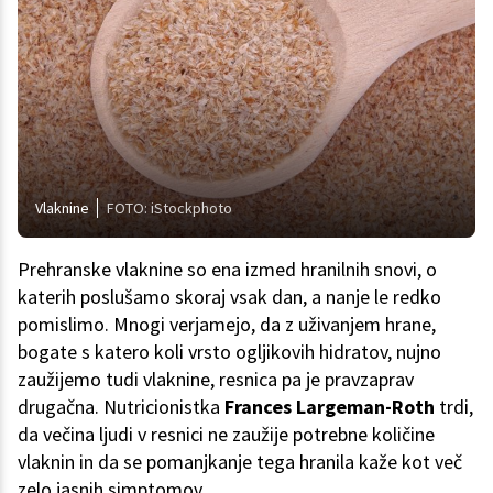
Vlaknine
FOTO: iStockphoto
Prehranske vlaknine so ena izmed hranilnih snovi, o
katerih poslušamo skoraj vsak dan, a nanje le redko
pomislimo. Mnogi verjamejo, da z uživanjem hrane,
bogate s katero koli vrsto ogljikovih hidratov, nujno
zaužijemo tudi vlaknine, resnica pa je pravzaprav
drugačna. Nutricionistka
Frances Largeman-Roth
trdi,
da večina ljudi v resnici ne zaužije potrebne količine
vlaknin in da se pomanjkanje tega hranila kaže kot več
zelo jasnih simptomov.