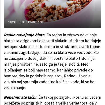
Zajtrk
FOTO: Profimedia
Redko odvajanje blata.
Za redno in zdravo odvajanje
blata sta odgovorni dve vrsti vlaknin. Medtem ko dajejo
netopne vlaknine blatu obliko in strukturo, v vodi topne
vlaknine zagotavljajo, da se na blato veže več vode. Če
ne zaužijemo dovolj vlaknin, postane blato trdo in je
manjše prostornine, zato ga je težje izločiti. Med
izločanjem se bolj naprezamo, kar lahko privede do
hemoroidov in podobnih zapletov. Redno uživanje
vlaknin naj spremlja zadostna količina vode, ki se bo
vezala nanje.
Nenehno ste lačni.
Če takoj po zajtrku, kosilu ali večerji
posežete po prigrizkih, obstaja velika verjetnost, da v