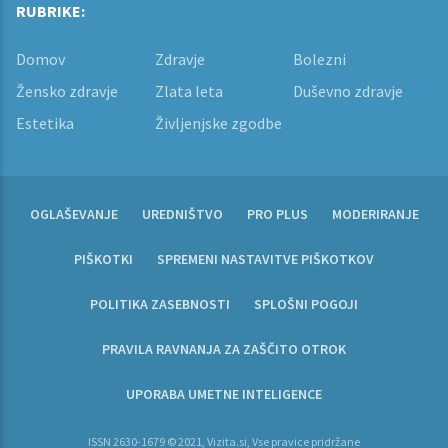
RUBRIKE:
Domov
Zdravje
Bolezni
Žensko zdravje
Zlata leta
Duševno zdravje
Estetika
Življenjske zgodbe
OGLAŠEVANJE
UREDNIŠTVO
PRO PLUS
MODERIRANJE
PIŠKOTKI
SPREMENI NASTAVITVE PIŠKOTKOV
POLITIKA ZASEBNOSTI
SPLOŠNI POGOJI
PRAVILA RAVNANJA ZA ZAŠČITO OTROK
UPORABA UMETNE INTELIGENCE
ISSN 2630-1679 © 2021, Vizita.si, Vse pravice pridržane