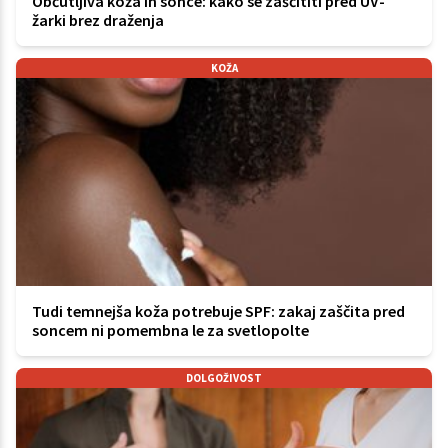
Občutljiva koža in sonce: kako se zaščititi pred UV-
žarki brez draženja
KOŽA
Tudi temnejša koža potrebuje SPF: zakaj zaščita pred
soncem ni pomembna le za svetlopolte
DOLGOŽIVOST