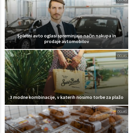
Spletni avto oglasi spreminjajo način nakupa in
prodaje avtomobilov
OGLAS
3 modne kombinacije, v katerih nosimo torbe za plažo
OGLAS