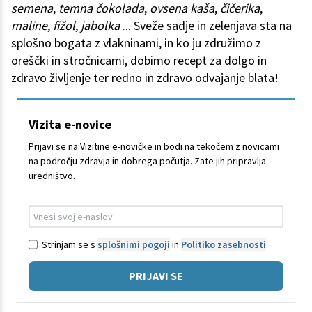
semena
,
temna čokolada
,
ovsena kaša
,
čičerika
,
maline
,
fižol
,
jabolka
... Sveže sadje in zelenjava sta na
splošno bogata z vlakninami, in ko ju združimo z
oreščki in stročnicami, dobimo recept za dolgo in
zdravo življenje ter redno in zdravo odvajanje blata!
Vizita e-novice
Prijavi se na Vizitine e-novičke in bodi na tekočem z novicami
na področju zdravja in dobrega počutja. Zate jih pripravlja
uredništvo.
Strinjam se s
splošnimi pogoji
in
Politiko zasebnosti
.
PRIJAVI SE