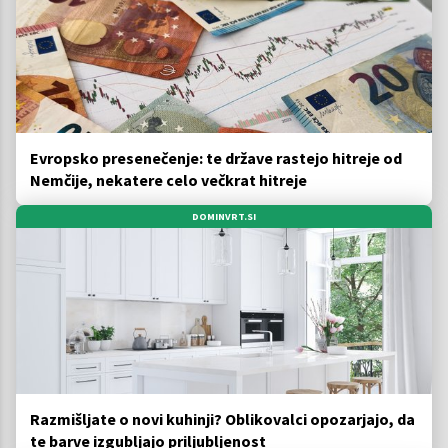
Evropsko presenečenje: te države rastejo hitreje od
Nemčije, nekatere celo večkrat hitreje
DOMINVRT.SI
Razmišljate o novi kuhinji? Oblikovalci opozarjajo, da
te barve izgubljajo priljubljenost