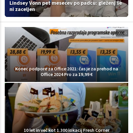
Lindsey Vonn pet mesecev po padcu: gleženj še
ni zaceljen
OGLAS
Konec podpore za Office 2021: čas je za prehod na
Office 2024 Pro za 19,99 €
10 let in več kot 1.300 lokacij Fresh Corner