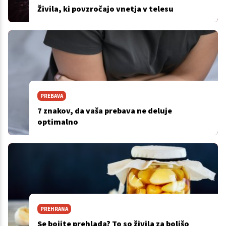
Živila, ki povzročajo vnetja v telesu
PREBAVA
7 znakov, da vaša prebava ne deluje
optimalno
PREHRANA
Se bojite prehlada? To so živila za boljšo