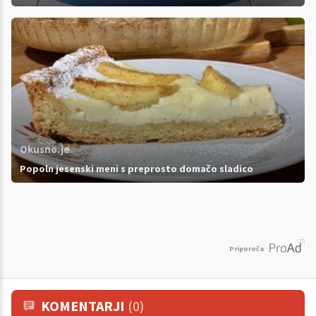
Okusno.je
Popoln jesenski meni s preprosto domačo sladico
Priporoča
KOMENTARJI
(0)