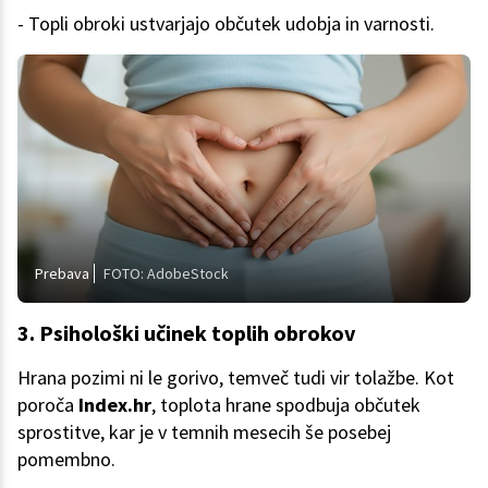
- Topli obroki ustvarjajo občutek udobja in varnosti.
Prebava
FOTO: AdobeStock
3. Psihološki učinek toplih obrokov
Hrana pozimi ni le gorivo, temveč tudi vir tolažbe. Kot
poroča
Index.hr
, toplota hrane spodbuja občutek
sprostitve, kar je v temnih mesecih še posebej
pomembno.