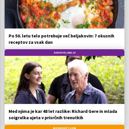
Po 50. letu telo potrebuje več beljakovin: 7 okusnih
receptov za vsak dan
ZADOVOLJNA.SI
Med njima je kar 48 let razlike: Richard Gere in mlada
soigralka ujeta v prisrčnih trenutkih
MOSKISVET.COM