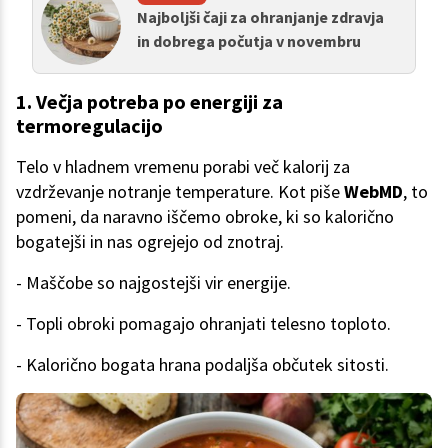
Najboljši čaji za ohranjanje zdravja
in dobrega počutja v novembru
1. Večja potreba po energiji za
termoregulacijo
Telo v hladnem vremenu porabi več kalorij za
vzdrževanje notranje temperature. Kot piše
WebMD
, to
pomeni, da naravno iščemo obroke, ki so kalorično
bogatejši in nas ogrejejo od znotraj.
- Maščobe so najgostejši vir energije.
- Topli obroki pomagajo ohranjati telesno toploto.
- Kalorično bogata hrana podaljša občutek sitosti.