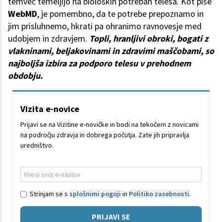
temveč temeljijo na bioloških potrebah telesa. Kot piše
WebMD
, je pomembno, da te potrebe prepoznamo in
jim prisluhnemo, hkrati pa ohranimo ravnovesje med
udobjem in zdravjem.
Topli, hranljivi obroki, bogati z
vlakninami, beljakovinami in zdravimi maščobami, so
najboljša izbira za podporo telesu v prehodnem
obdobju.
Vizita e-novice
Prijavi se na Vizitine e-novičke in bodi na tekočem z novicami
na področju zdravja in dobrega počutja. Zate jih pripravlja
uredništvo.
Strinjam se s
splošnimi pogoji
in
Politiko zasebnosti
.
PRIJAVI SE