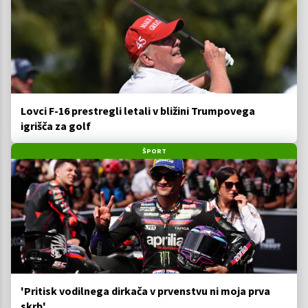
Lovci F-16 prestregli letali v bližini Trumpovega
igrišča za golf
ŠPORT
'Pritisk vodilnega dirkača v prvenstvu ni moja prva
skrb'