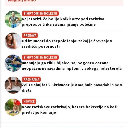
SIMPTOMI IN BOLEZNI
Kaj storiti, če bolijo kolki: ortoped razkriva
preproste trike za zmanjšanje bolečine
PREBAVA
Od imunosti do razpoloženja: zakaj je črevesje v
središču pozornosti
SIMPTOMI IN BOLEZNI
Imenujejo ga tihi ubijalec, saj pogosto ostane
neopažen: nenavadni simptomi visokega holesterola
PREHRANA
Želite shujšati? Skrivnost je v majhnih navadah in ne v
dieti
NOVICE
Nove raziskave razkrivajo, katere bakterije na koži
privlačijo komarje