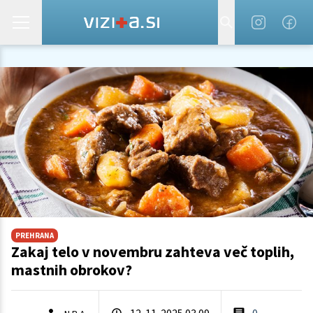
PREHRANA
Zakaj telo v novembru zahteva več toplih,
mastnih obrokov?
12. 11. 2025 03.09
0