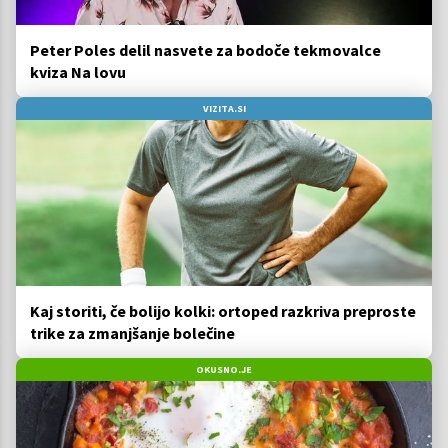
Peter Poles delil nasvete za bodoče tekmovalce
kviza Na lovu
VIZITA.SI
Kaj storiti, če bolijo kolki: ortoped razkriva preproste
trike za zmanjšanje bolečine
OKUSNO.JE