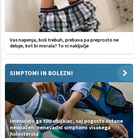
Vas napenja, boli trebuh, prebava pa preprosto ne
deluje, kot bi morala? To ni naključje
SIMPTOMI IN BOLEZNI
Imenujejo ga tihi ubijalec, saj pogosto ostane
neopažen: nenavadni simptomi visokega
holesterola