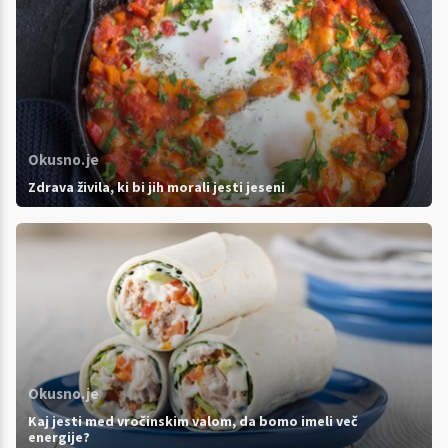
Okusno.je
Zdrava živila, ki bi jih morali jesti jeseni
Okusno.je
Kaj jesti med vročinskim valom, da bomo imeli več
energije?