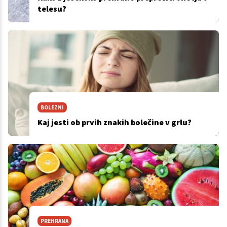
telesu?
BOLEZNI
Kaj jesti ob prvih znakih bolečine v grlu?
PREHRANA