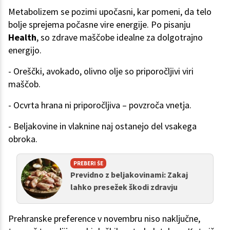
Metabolizem se pozimi upočasni, kar pomeni, da telo
bolje sprejema počasne vire energije. Po pisanju
Health
, so zdrave maščobe idealne za dolgotrajno
energijo.
- Oreščki, avokado, olivno olje so priporočljivi viri
maščob.
- Ocvrta hrana ni priporočljiva – povzroča vnetja.
- Beljakovine in vlaknine naj ostanejo del vsakega
obroka.
PREBERI ŠE
Previdno z beljakovinami: Zakaj
lahko presežek škodi zdravju
Prehranske preference v novembru niso naključne,