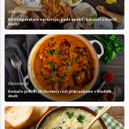
24ur.com
Ko temperature narastejo, pade apetit: kaj jesti v vročih
dneh?
Okusno.je
Domače jedi, ki jih Slovenci radi pripravljamo v hladnih
dneh