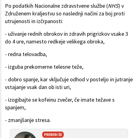
Po podatkih Nacionalne zdravstvene službe (
NHS
) v
Združenem kraljestvu so naslednji načini za boj proti
utrujenosti in izčrpanosti:
- uživanje rednih obrokov in zdravih prigrizkov vsake 3
do 4 ure, namesto redkeje velikega obroka,
- redna telovadba,
- izguba prekomerne telesne teže,
- dobro spanje, kar vključuje odhod v posteljo in jutranje
vstajanje vsak dan ob isti uri,
- izogibajte se kofeinu zvečer, če imate težave s
spanjem,
- zmanjšanje stresa.
PREBERI ŠE