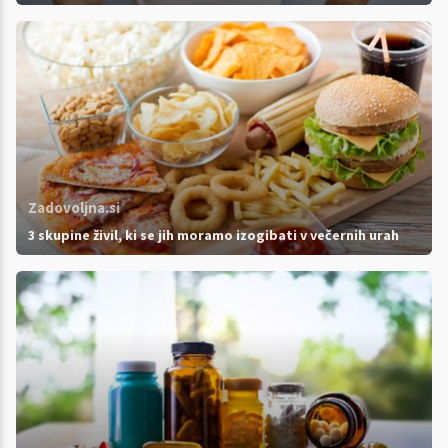
Zadovoljna.si
3 skupine živil, ki se jih moramo izogibati v večernih urah