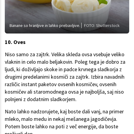
Banane so hranljive in lahko prebavljive.
FOTO: Shutterstock
10. Oves
Niso samo za zajtrk. Velika skleda ovsa vsebuje veliko
vlaknin in celo malo beljakovin. Poleg tega je dobro za
ljudi, ki doživljajo skoke in padce krvnega sladkorja z
drugimi predelanimi kosmiči za zajtrk. Izbira navadnih
različic instant paketov ovsenih kosmičev, ovsenih
kosmičev ali staromodnega ovsa je najboljša, saj niso
polnjeni z dodatnim sladkorjem.
Nato lahko nadzorujete, kaj boste dali vanj, na primer
mleko, malo medu in nekaj mešanega jagodičevja.
Potem boste lahko na poti z več energije, da boste
preživeli dan.