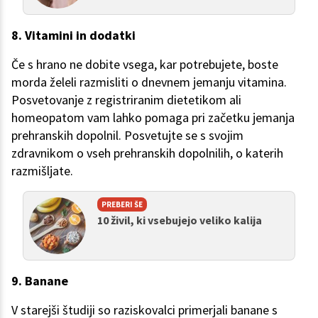
8. Vitamini in dodatki
Če s hrano ne dobite vsega, kar potrebujete, boste
morda želeli razmisliti o dnevnem jemanju vitamina.
Posvetovanje z registriranim dietetikom ali
homeopatom vam lahko pomaga pri začetku jemanja
prehranskih dopolnil. Posvetujte se s svojim
zdravnikom o vseh prehranskih dopolnilih, o katerih
razmišljate.
PREBERI ŠE
10 živil, ki vsebujejo veliko kalija
9. Banane
V starejši študiji so raziskovalci primerjali banane s