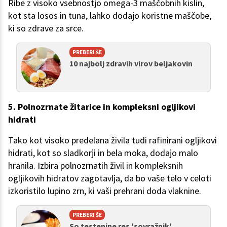
Ribe z visoko vsebnostjo omega-3 maščobnih kislin,
kot sta losos in tuna, lahko dodajo koristne maščobe,
ki so zdrave za srce.
PREBERI ŠE
10 najbolj zdravih virov beljakovin
5. Polnozrnate žitarice in kompleksni ogljikovi
hidrati
Tako kot visoko predelana živila tudi rafinirani ogljikovi
hidrati, kot so sladkorji in bela moka, dodajo malo
hranila. Izbira polnozrnatih živil in kompleksnih
ogljikovih hidratov zagotavlja, da bo vaše telo v celoti
izkoristilo lupino zrn, ki vaši prehrani doda vlaknine.
PREBERI ŠE
So testenine res 'sovražnik'