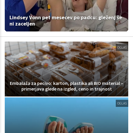
Lindsey Vonn pet mesecev po padcu: gleženj še
ni zaceljen
OGLAS
Embalaža za pecivo: karton, plastika ali BIO material –
primerjava glede na izgled, ceno in trajnost
OGLAS