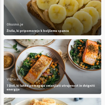
Okusno.je
Živila, ki pripomorejo k boljšemu spancu
Vizita.si
7 živil, ki lahko pomagajo zmanjšati utrujenost in dvigniti
energijo