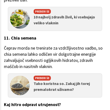
PREBERI ŠE
10 najbolj zdravih živil, ki vsebujejo
veliko vlaknin
11. Chia semena
Čeprav morda ne trenirate za vzdržljivostno vadbo, so
chia semena lahko odličen vir dolgotrajne energije
zahvaljujoč vsebnosti ogljikovih hidratov, zdravih
maščob in nasitnih vlaknin.
PREBERI ŠE
Tako koristna so. Zakaj jih torej
premalokrat uživamo?
Kaj hitro odpravi utrujenost?