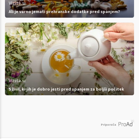
Vizita.si
Ali je varno jemati prehranske dodatke pred spanjem?
Vizita.si
5 živil, ki jih je dobro jesti pred spanjem za boljši počitek
Priporoča