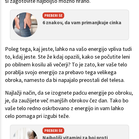
si zagotovite najboljšo možno hrano.
PREBERI ŠE
6 znakov, da vam primanjkuje cinka
Poleg tega, kaj jeste, lahko na vašo energijo vpliva tudi
to, kdaj jeste. Ste že kdaj opazili, kako se počutite leni
po obilnem kosilu ali večerji? To je zato, ker vaše telo
porablja svojo energijo za prebavo tega velikega
obroka, namesto da bi napajalo preostali del telesa.
Najlažji način, da se izognete padcu energije po obroku,
je, da zaužijete več manjših obrokov čez dan. Tako bo
vaše telo redno oskrbovano z energijo in vam lahko
celo pomaga pri izgubi teže.
PREBERI ŠE
Najboljši vitamini za boj proti