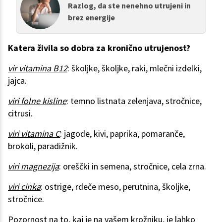
Razlog, da ste nenehno utrujeni in
brez energije
Katera živila so dobra za kronično utrujenost?
vir vitamina B12
: školjke, školjke, raki, mlečni izdelki,
jajca.
viri folne kisline
: temno listnata zelenjava, stročnice,
citrusi.
viri vitamina C
: jagode, kivi, paprika, pomaranče,
brokoli, paradižnik.
viri magnezija
: oreščki in semena, stročnice, cela zrna.
viri cinka
: ostrige, rdeče meso, perutnina, školjke,
stročnice.
Pozornost na to, kaj je na vašem krožniku, je lahko