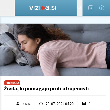
PREHRANA
Živila, ki pomagajo proti utrujenosti
20. 07. 2024 04.20
0
N.R.A.