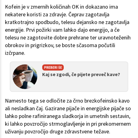
Kofein je v zmernih količinah OK in dokazano ima
nekatere koristi za zdravje. Čeprav zagotavlja
kratkotrajno spodbudo, telesu dejansko ne zagotavlja
energije. Prvi požirki vam lahko dajo energijo, a če
telesu ne zagotovite dobre prehrane ter uravnoteženih
obrokov in prigrizkov, se boste sčasoma počutili
izčrpane.
PREBERI ŠE
Kaj se zgodi, če pijete preveč kave?
Namesto tega se odločite za črno brezkofeinsko kavo
ali nesladkan čaj. Gazirane pijače in energijske pijače so
lahko polne rafiniranega sladkorja in umetnih sestavin,
ki lahko povzročijo strmoglavljenje in pri prekomernem
uživanju povzročijo druge zdravstvene težave.