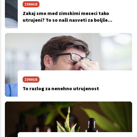
ZDRAVJE
Zakaj smo med zimskimi meseci tako
utrujeni? To so naši nasveti za boljše
počutje!
ZDRAVJE
To razlog za nenehno utrujenost