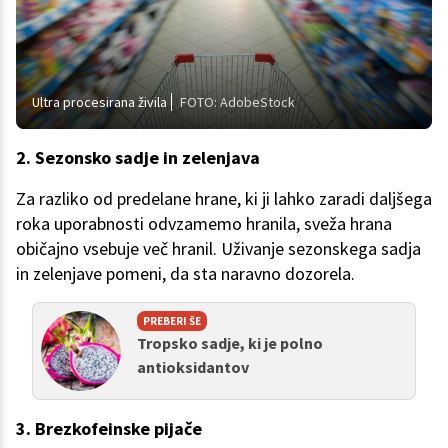
Ultra procesirana živila
FOTO: AdobeStock
2. Sezonsko sadje in zelenjava
Za razliko od predelane hrane, ki ji lahko zaradi daljšega
roka uporabnosti odvzamemo hranila, sveža hrana
običajno vsebuje več hranil. Uživanje sezonskega sadja
in zelenjave pomeni, da sta naravno dozorela.
PREBERI ŠE
Tropsko sadje, ki je polno
antioksidantov
3. Brezkofeinske pijače