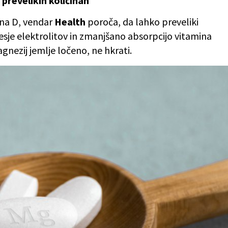
 prevelikih količinah
ina D, vendar
Health
poroča, da lahko preveliki
sje elektrolitov in zmanjšano absorpcijo vitamina
gnezij jemlje ločeno, ne hkrati.