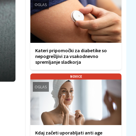
OGLAS
Kateri pripomočki za diabetike so
nepogrešljivi za vsakodnevno
spremljanje sladkorja
NOVICE
OGLAS
Kdaj začeti uporabljati anti age