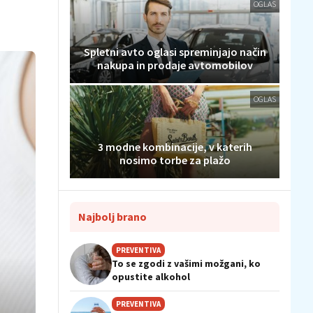
OGLAS
Spletni avto oglasi spreminjajo način
nakupa in prodaje avtomobilov
OGLAS
3 modne kombinacije, v katerih
nosimo torbe za plažo
Najbolj brano
PREVENTIVA
To se zgodi z vašimi možgani, ko
opustite alkohol
PREVENTIVA