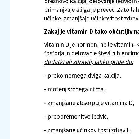
presnovo kalcija, delovanje ledvic in 
primanjkuje ali ga je preveč. Zato l
učinke, zmanjšajo učinkovitost zdravi
Zakaj je vitamin D tako občutljiv n
Vitamin D je hormon, ne le vitamin.
fosforja in delovanje številnih encim
dodatki ali zdravili, lahko pride do:
- prekomernega dviga kalcija,
- motenj srčnega ritma,
- zmanjšane absorpcije vitamina D,
- preobremenitve ledvic,
- zmanjšane učinkovitosti zdravil.