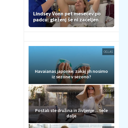
Lindsey Vonn pet mesecev po
padcu: gleženj še ni zaceljen
OGLAS
Havaianas japonke: zakaj jih nosimo
iz sezone v sezono?
OGLAS
Postali ste družina in življenje ... teče
dalje