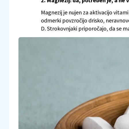
2. Magnezij: da, potreben je, a ne v
Magnezij je nujen za aktivacijo vitam
odmerki povzročijo drisko, neravnove
D. Strokovnjaki priporočajo, da se ma