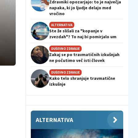
Zdravniki opozarjajo: to je največja
napaka, ki jo ljudje delajo med
vročino
ALTERNATIVA
Ste že slišali za "kopanje v
zvezdah"? To naj bi pomirjalo um
DUŠEVNO ZDRAVJE
Zakaj se po travmatičnih izkušnjah
ne počutimo več isti človek
DUŠEVNO ZDRAVJE
Kako telo shranjuje travmatične
izkušnje
ALTERNATIVA