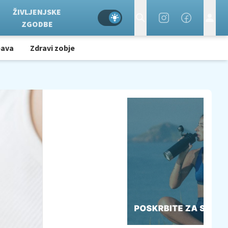
ŽIVLJENJSKE
ZGODBE
bava
Zdravi zobje