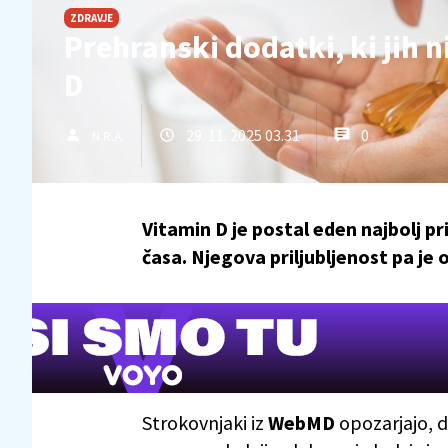
ZDRAVJE
Prehranski dodatki, ki jih 
D
29. 11. 2025 03.31
0
N.R.A.
Vitamin D je postal eden najbolj p
časa. Njegova priljubljenost pa je 
Strokovnjaki iz
WebMD
opozarjajo, d