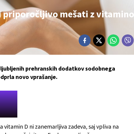
ni priporočljivo mešati z vitami
riljubljenih prehranskih dodatkov sodobnega
odprla novo vprašanje.
a vitamin D ni zanemarljiva zadeva, saj vpliva na