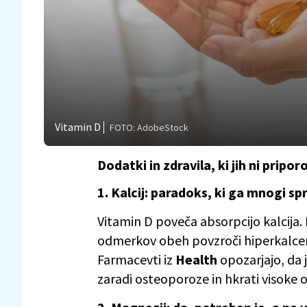
Vitamin D
FOTO: AdobeStock
Dodatki in zdravila, ki jih ni pripo
1. Kalcij: paradoks, ki ga mnogi s
Vitamin D poveča absorpcijo kalcija.
odmerkov obeh povzroči hiperkalcemij
Farmacevti iz
Health
opozarjajo, da j
zaradi osteoporoze in hkrati visoke