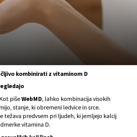
ročljivo kombinirati z vitaminom D
pregledajo
 Kot piše
WebMD
, lahko kombinacija visokih
o, stanje, ki obremeni ledvice in srce.
e težava predvsem pri ljudeh, ki jemljejo kalcij
 odmerke vitamina D.