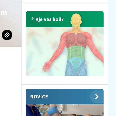
nom
Kje vas boli?
NOVICE