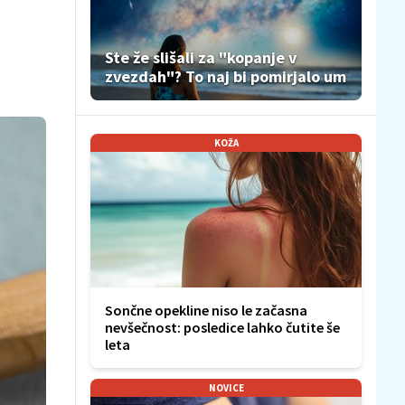
Ste že slišali za "kopanje v
zvezdah"? To naj bi pomirjalo um
KOŽA
Sončne opekline niso le začasna
nevšečnost: posledice lahko čutite še
leta
NOVICE