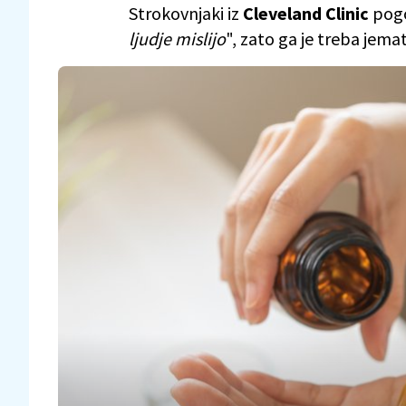
Strokovnjaki iz
Cleveland Clinic
pogo
ljudje mislijo
", zato ga je treba jema