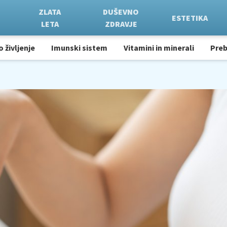
ZLATA
DUŠEVNO
ESTETIKA
LETA
ZDRAVJE
o življenje
Imunski sistem
Vitamini in minerali
Pre