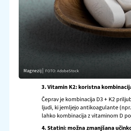
Magnezij
FOTO: AdobeStock
3. Vitamin K2: koristna kombinacij
Čeprav je kombinacija D3 + K2 prilju
ljudi, ki jemljejo antikoagulante (npr.
lahko kombinacija z vitaminom D po
4. Statini: možna zmanjšana učink