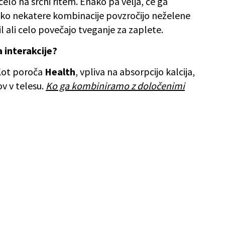
celo na srčni ritem. Enako pa velja, če ga
ahko nekatere kombinacije povzročijo neželene
l ali celo povečajo tveganje za zaplete.
a interakcije?
 Kot poroča
Health
, vpliva na absorpcijo kalcija,
ov v telesu.
Ko ga kombiniramo z določenimi