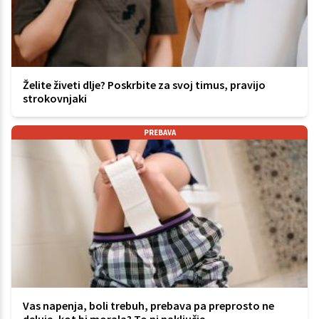
Želite živeti dlje? Poskrbite za svoj timus, pravijo
strokovnjaki
PREBAVA
Vas napenja, boli trebuh, prebava pa preprosto ne
deluje, kot bi morala? To ni naključje