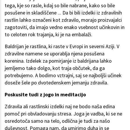
tega, kje so rasle, kdaj so bile nabrane, kako so bile
posušene in skladiščene ... Da bi bili izdelki iz zdravilnih
rastlin lahko označeni kot zdravilo, morajo proizvajalci
zagotoviti, da imajo vedno enako vsebnost učinkovin in
to celoten rok trajanja, ki je na embalaži.
Baldrijan je rastlina, ki raste v Evropi in severni Aziji. V
zdravilne namene se uporablja njena posušena
korenina. Izdelek za pomirjanje iz baldrijana lahko
jemljemo tako dolgo, kot traja občutek, da ga
potrebujemo. A bodimo vztrajni, saj se najboljši učinek
doseže šele po dvotedenskem jemanju zdravila.
Poskusite tudi z jogo in meditacijo
Zdravila ali rastlinski izdelki naj ne bodo naša edina
pomoč pri obvladovanju stresa. Joga je vadba, ki se ne
osredotoča samo na telo, odlična je tudi za našo
duševnost. Pomaga nam, da umirimo duha in se