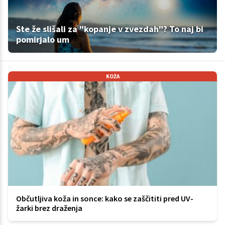
Ste že slišali za "kopanje v zvezdah"? To naj bi
pomirjalo um
KOŽA
Občutljiva koža in sonce: kako se zaščititi pred UV-
žarki brez draženja