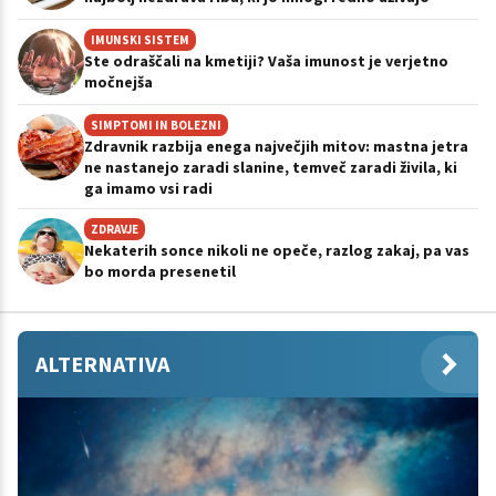
IMUNSKI SISTEM
Ste odraščali na kmetiji? Vaša imunost je verjetno
močnejša
SIMPTOMI IN BOLEZNI
Zdravnik razbija enega največjih mitov: mastna jetra
ne nastanejo zaradi slanine, temveč zaradi živila, ki
ga imamo vsi radi
ZDRAVJE
Nekaterih sonce nikoli ne opeče, razlog zakaj, pa vas
bo morda presenetil
ALTERNATIVA