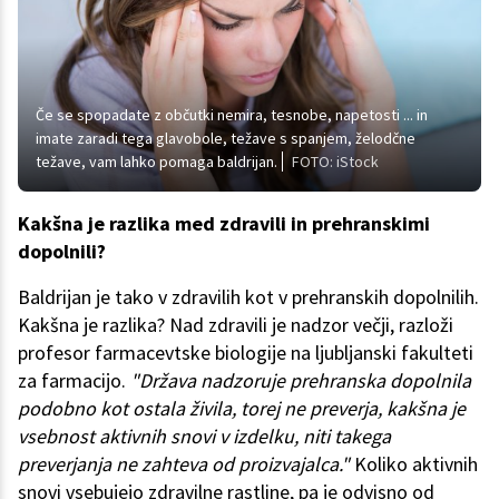
Če se spopadate z občutki nemira, tesnobe, napetosti ... in
imate zaradi tega glavobole, težave s spanjem, želodčne
težave, vam lahko pomaga baldrijan.
FOTO: iStock
Kakšna je razlika med zdravili in prehranskimi
dopolnili?
Baldrijan je tako v zdravilih kot v prehranskih dopolnilih.
Kakšna je razlika? Nad zdravili je nadzor večji, razloži
profesor farmacevtske biologije na ljubljanski fakulteti
za farmacijo.
"Država nadzoruje prehranska dopolnila
podobno kot ostala živila, torej ne preverja, kakšna je
vsebnost aktivnih snovi v izdelku, niti takega
preverjanja ne zahteva od proizvajalca."
Koliko aktivnih
snovi vsebujejo zdravilne rastline, pa je odvisno od