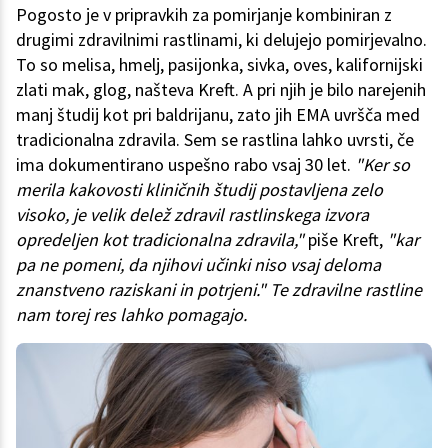
Pogosto je v pripravkih za pomirjanje kombiniran z
drugimi zdravilnimi rastlinami, ki delujejo pomirjevalno.
To so melisa, hmelj, pasijonka, sivka, oves, kalifornijski
zlati mak, glog, našteva Kreft. A pri njih je bilo narejenih
manj študij kot pri baldrijanu, zato jih EMA uvršča med
tradicionalna zdravila. Sem se rastlina lahko uvrsti, če
ima dokumentirano uspešno rabo vsaj 30 let.
"Ker so
merila kakovosti kliničnih študij postavljena zelo
visoko, je velik delež zdravil rastlinskega izvora
opredeljen kot tradicionalna zdravila,"
piše Kreft,
"kar
pa ne pomeni, da njihovi učinki niso vsaj deloma
znanstveno raziskani in potrjeni." Te zdravilne rastline
nam torej res lahko pomagajo.