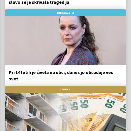
slavo se je skrivala tragedija
BIBALEZE.SI
Pri 14 letih je živela na ulici, danes jo občuduje ves
svet
CEKIN.SI