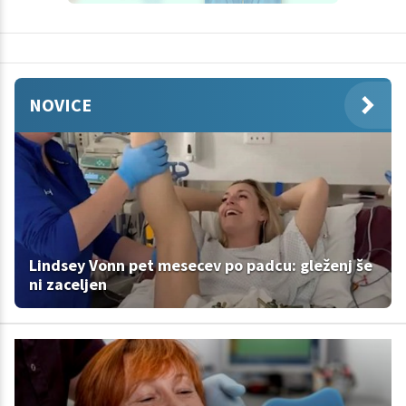
NOVICE
Lindsey Vonn pet mesecev po padcu: gleženj še
ni zaceljen