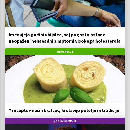
Imenujejo ga tihi ubijalec, saj pogosto ostane
neopažen: nenavadni simptomi visokega holesterola
OKUSNO.JE
7 receptov naših bralcev, ki slavijo poletje in tradicijo
ZADOVOLJNA.SI