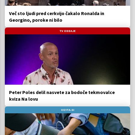
Več sto ljudi pred cerkvijo čakalo Ronalda in
Georgino, poroke ni bilo
TV ODDAJE
Peter Poles delil nasvete za bodoče tekmovalce
kviza Na lovu
VIZITA.SI