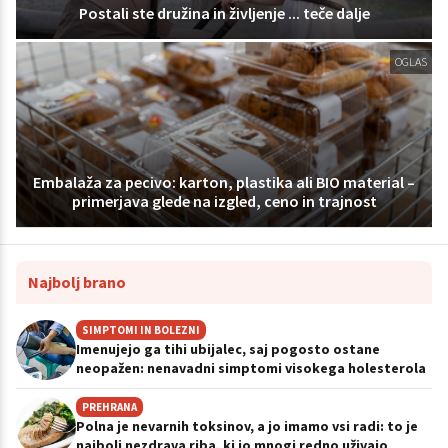
Postali ste družina in življenje ... teče dalje
OGLAS
Embalaža za pecivo: karton, plastika ali BIO material –
primerjava glede na izgled, ceno in trajnost
Najbolj brano
SIMPTOMI IN BOLEZNI
Imenujejo ga tihi ubijalec, saj pogosto ostane
neopažen: nenavadni simptomi visokega holesterola
PREHRANA
Polna je nevarnih toksinov, a jo imamo vsi radi: to je
najbolj nezdrava riba, ki jo mnogi redno uživajo