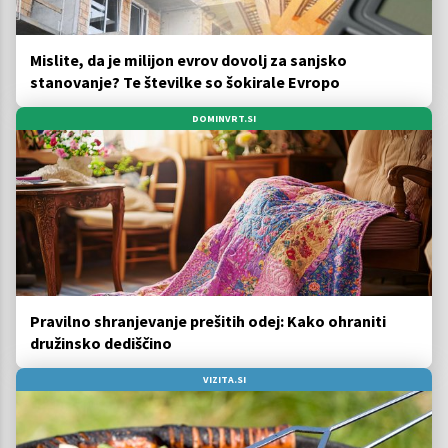
Mislite, da je milijon evrov dovolj za sanjsko
stanovanje? Te številke so šokirale Evropo
DOMINVRT.SI
Pravilno shranjevanje prešitih odej: Kako ohraniti
družinsko dediščino
VIZITA.SI