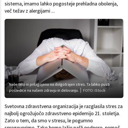
sistema, imamo lahko pogosteje prehladna obolenja,
več težav z alergijami ...
Naše telo ni prilagojeno na dolgotrajen stres. Ta lahko pusti
posledice na našem zdravju in delovanju.
FOTO: iStock
Svetovna zdravstvena organizacija je razglasila stres za
najbolj ogrožujočo zdravstveno epidemijo 21. stoletja.
Zato o tem, da smo v stresu, le pogumno
spregovorimo. Tako bomo lažje našli podporo, pomoč