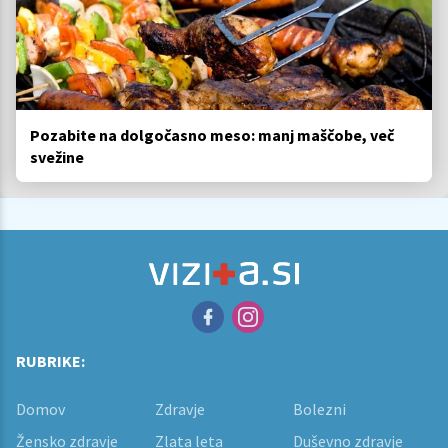
Pozabite na dolgočasno meso: manj maščobe, več
svežine
RUBRIKE:
Domov
Zdravje
Bolezni
Žensko zdravje
Zlata leta
Duševno zdravje