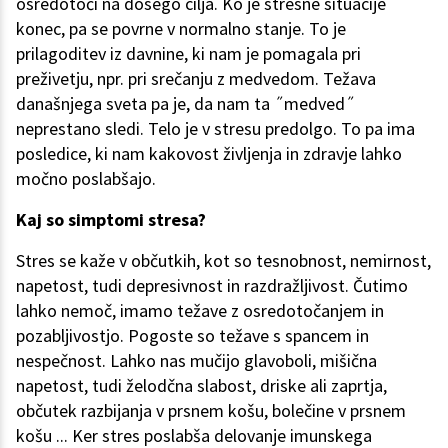
osredotoči na dosego cilja. Ko je stresne situacije
konec, pa se povrne v normalno stanje. To je
prilagoditev iz davnine, ki nam je pomagala pri
preživetju, npr. pri srečanju z medvedom. Težava
današnjega sveta pa je, da nam ta ˝medved˝
neprestano sledi. Telo je v stresu predolgo. To pa ima
posledice, ki nam kakovost življenja in zdravje lahko
močno poslabšajo.
Kaj so simptomi stresa?
Stres se kaže v občutkih, kot so tesnobnost, nemirnost,
napetost, tudi depresivnost in razdražljivost. Čutimo
lahko nemoč, imamo težave z osredotočanjem in
pozabljivostjo. Pogoste so težave s spancem in
nespečnost. Lahko nas mučijo glavoboli, mišična
napetost, tudi želodčna slabost, driske ali zaprtja,
občutek razbijanja v prsnem košu, bolečine v prsnem
košu ... Ker stres poslabša delovanje imunskega