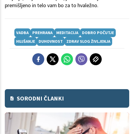
premišljeno in telo vam bo za to hvaležno.
VADBA
PREHRANA
MEDITACIJA
DOBRO POČUTJE
HUJŠANJE
DUHOVNOST
ZDRAV SLOG ŽIVLJENJA
SORODNI ČLANKI