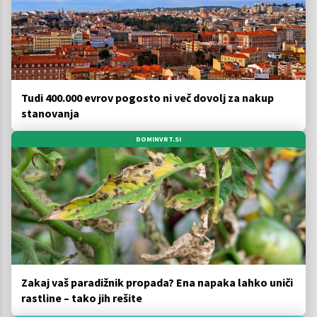
Tudi 400.000 evrov pogosto ni več dovolj za nakup
stanovanja
DOMINVRT.SI
Zakaj vaš paradižnik propada? Ena napaka lahko uniči
rastline – tako jih rešite