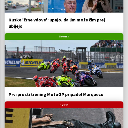
Ruske 'črne vdove': upajo, da jim može čim prej
ubijejo
ŠPORT
Prvi prosti trening MotoGP pripadel Marquezu
POPIN