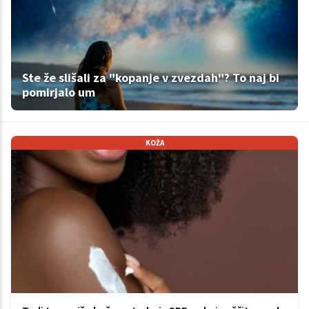
Ste že slišali za "kopanje v zvezdah"? To naj bi
pomirjalo um
KOŽA