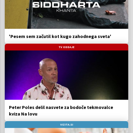
'Pesem sem začutil kot kugo zahodnega sveta'
TV ODDAJE
Peter Poles delil nasvete za bodoče tekmovalce
kviza Na lovu
VIZITA.SI