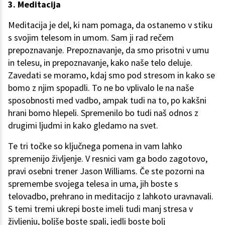
3. Meditacija
Meditacija je del, ki nam pomaga, da ostanemo v stiku
s svojim telesom in umom. Sam ji rad rečem
prepoznavanje. Prepoznavanje, da smo prisotni v umu
in telesu, in prepoznavanje, kako naše telo deluje.
Zavedati se moramo, kdaj smo pod stresom in kako se
bomo z njim spopadli. To ne bo vplivalo le na naše
sposobnosti med vadbo, ampak tudi na to, po kakšni
hrani bomo hlepeli. Spremenilo bo tudi naš odnos z
drugimi ljudmi in kako gledamo na svet.
Te tri točke so ključnega pomena in vam lahko
spremenijo življenje. V resnici vam ga bodo zagotovo,
pravi osebni trener Jason Williams. Če ste pozorni na
spremembe svojega telesa in uma, jih boste s
telovadbo, prehrano in meditacijo z lahkoto uravnavali.
S temi tremi ukrepi boste imeli tudi manj stresa v
življenju, boljše boste spali, jedli boste bolj