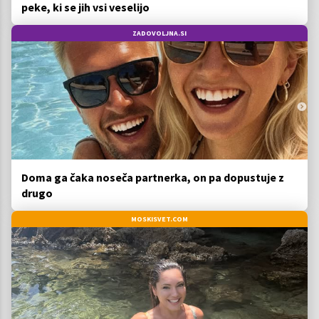
peke, ki se jih vsi veselijo
ZADOVOLJNA.SI
Doma ga čaka noseča partnerka, on pa dopustuje z
drugo
MOSKISVET.COM