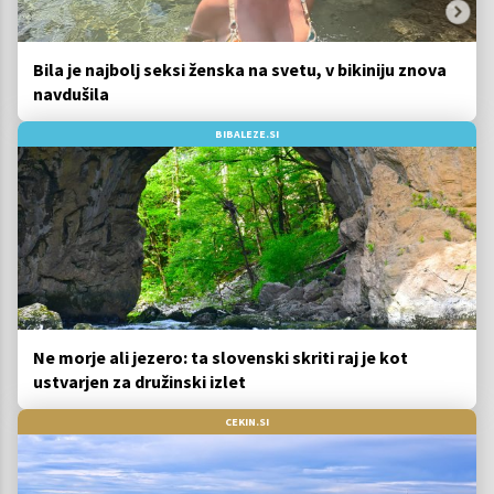
Bila je najbolj seksi ženska na svetu, v bikiniju znova
navdušila
BIBALEZE.SI
Ne morje ali jezero: ta slovenski skriti raj je kot
ustvarjen za družinski izlet
CEKIN.SI