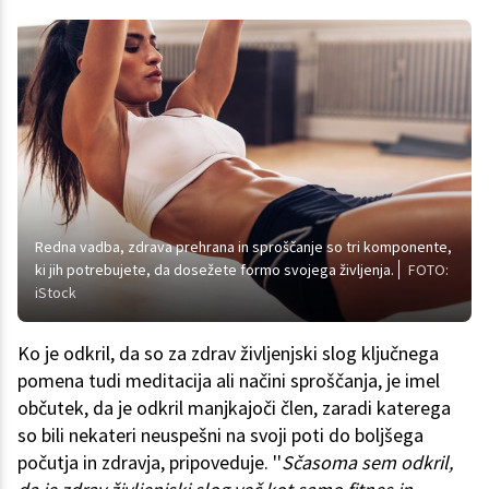
Redna vadba, zdrava prehrana in sproščanje so tri komponente,
ki jih potrebujete, da dosežete formo svojega življenja.
FOTO:
iStock
Ko je odkril, da so za zdrav življenjski slog ključnega
pomena tudi meditacija ali načini sproščanja, je imel
občutek, da je odkril manjkajoči člen, zaradi katerega
so bili nekateri neuspešni na svoji poti do boljšega
počutja in zdravja, pripoveduje. ''
Sčasoma sem odkril,