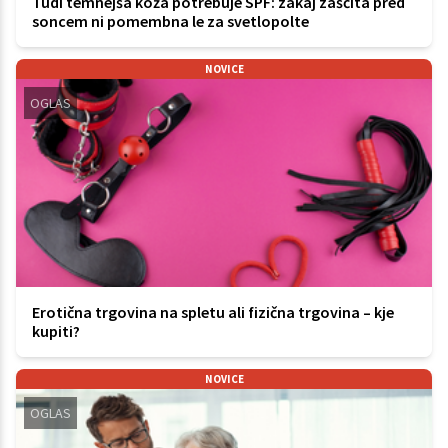
Tudi temnejša koža potrebuje SPF: zakaj zaščita pred
soncem ni pomembna le za svetlopolte
NOVICE
OGLAS
Erotična trgovina na spletu ali fizična trgovina – kje
kupiti?
NOVICE
OGLAS