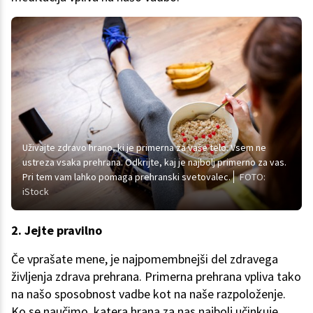
Uživajte zdravo hrano, ki je primerna za vaše telo. Vsem ne
ustreza vsaka prehrana. Odkrijte, kaj je najbolj primerno za vas.
Pri tem vam lahko pomaga prehranski svetovalec.
FOTO:
iStock
2. Jejte pravilno
Če vprašate mene, je najpomembnejši del zdravega
življenja zdrava prehrana. Primerna prehrana vpliva tako
na našo sposobnost vadbe kot na naše razpoloženje.
Ko se naučimo, katera hrana za nas najbolj učinkuje,