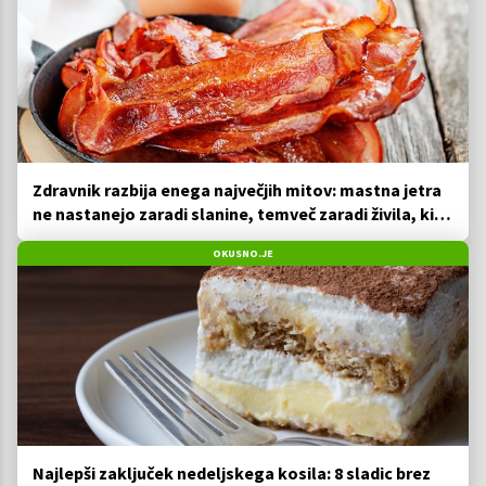
Zdravnik razbija enega največjih mitov: mastna jetra
ne nastanejo zaradi slanine, temveč zaradi živila, ki
ga imamo vsi radi
OKUSNO.JE
Najlepši zaključek nedeljskega kosila: 8 sladic brez