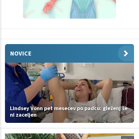
NOVICE
Lindsey Vonn pet mesecev po padcu: gleženj še
ni zaceljen