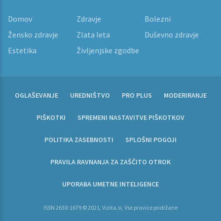
Domov
Zdravje
Bolezni
Žensko zdravje
Zlata leta
Duševno zdravje
Estetika
Življenjske zgodbe
OGLAŠEVANJE
UREDNIŠTVO
PRO PLUS
MODERIRANJE
PIŠKOTKI
SPREMENI NASTAVITVE PIŠKOTKOV
POLITIKA ZASEBNOSTI
SPLOŠNI POGOJI
PRAVILA RAVNANJA ZA ZAŠČITO OTROK
UPORABA UMETNE INTELIGENCE
ISSN 2630-1679 © 2021, Vizita.si, Vse pravice pridržane