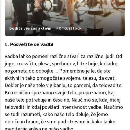
Bodite ves čas aktivni.
FOTO: iStock
1. Posvetite se vadbi
Vadba lahko pomeni različne stvari za različne ljudi. Od
joge, crossfita, plesa, sprehodov, hitre hoje, košarke,
nogometa do odbojke ... Pomembno je le, da ste
aktivni in tako omogočate svojemu telesu, da cveti.
Dokler je naše telo v gibanju, to pomeni, da telovadite.
Ko resnično spoznamo svoje telo, prepoznamo, kaj
naše telo potrebuje in česa ne. Naučimo se, kdaj manj
telovaditi in kdaj povišati intenzivnost vadbe. Naučimo
se tudi razumeti, kako naše telo deluje, če jemo
določeno hrano, če smo pod stresom in kako lahko
meditacija vpliva na našo vadbo.