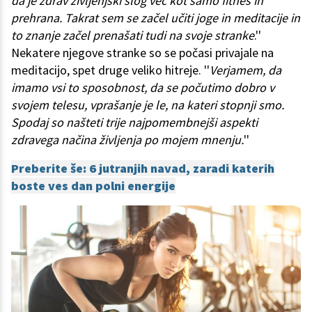
da je zdrav življenjski slog več kot samo fitnes in
prehrana. Takrat sem se začel učiti joge in meditacije in
to znanje začel prenašati tudi na svoje stranke
.''
Nekatere njegove stranke so se počasi privajale na
meditacijo, spet druge veliko hitreje. ''
Verjamem, da
imamo vsi to sposobnost, da se počutimo dobro v
svojem telesu, vprašanje je le, na kateri stopnji smo.
Spodaj so našteti trije najpomembnejši aspekti
zdravega načina življenja po mojem mnenju.
''
Preberite še: 6 jutranjih navad, zaradi katerih
boste ves dan polni energije