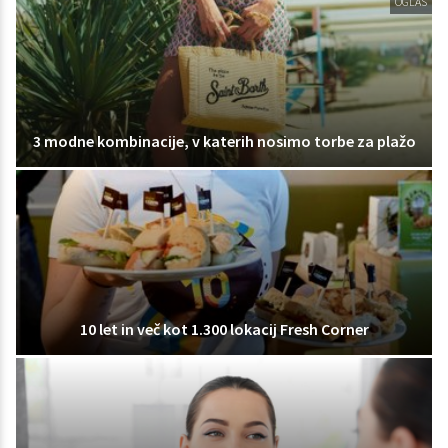
OGLAS
3 modne kombinacije, v katerih nosimo torbe za plažo
10 let in več kot 1.300 lokacij Fresh Corner