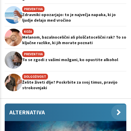
PREVENTIVA
Zdravniki opozarjajo: to je največja napaka, ki jo
ljudje delajo med vročino
KOŽA
Melanom, bazalnocelični ali ploščatocelični rak? To so
ključne razlike, ki jih morate poznati
PREVENTIVA
To se zgodi z vašimi možgani, ko opustite alkohol
DOLGOŽIVOST
Želite živeti dlje? Poskrbite za svoj timus, pravijo
strokovnjaki
ALTERNATIVA