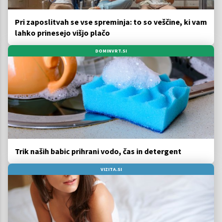
Pri zaposlitvah se vse spreminja: to so veščine, ki vam
lahko prinesejo višjo plačo
DOMINVRT.SI
Trik naših babic prihrani vodo, čas in detergent
VIZITA.SI