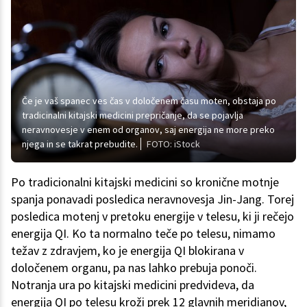
Če je vaš spanec ves čas v določenem času moten, obstaja po
tradicinalni kitajski medicini prepričanje, da se pojavlja
neravnovesje v enem od organov, saj energija ne more preko
njega in se takrat prebudite.
FOTO: iStock
Po tradicionalni kitajski medicini so kronične motnje
spanja ponavadi posledica neravnovesja Jin-Jang. Torej
posledica motenj v pretoku energije v telesu, ki ji rečejo
energija QI. Ko ta normalno teče po telesu, nimamo
težav z zdravjem, ko je energija QI blokirana v
določenem organu, pa nas lahko prebuja ponoči.
Notranja ura po kitajski medicini predvideva, da
energija QI po telesu kroži prek 12 glavnih meridianov,