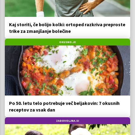
Kaj storiti, če bolijo kolki: ortoped razkriva preproste
trike za zmanjšanje bolečine
OKUSNO.JE
Po 50. letu telo potrebuje več beljakovin: 7 okusnih
receptov za vsak dan
ZADOVOLJNA.SI