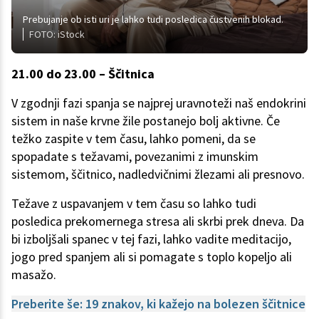
Prebujanje ob isti uri je lahko tudi posledica čustvenih blokad.
FOTO: iStock
21.00 do 23.00 – Ščitnica
V zgodnji fazi spanja se najprej uravnoteži naš endokrini
sistem in naše krvne žile postanejo bolj aktivne. Če
težko zaspite v tem času, lahko pomeni, da se
spopadate s težavami, povezanimi z imunskim
sistemom, ščitnico, nadledvičnimi žlezami ali presnovo.
Težave z uspavanjem v tem času so lahko tudi
posledica prekomernega stresa ali skrbi prek dneva. Da
bi izboljšali spanec v tej fazi, lahko vadite meditacijo,
jogo pred spanjem ali si pomagate s toplo kopeljo ali
masažo.
Preberite še: 19 znakov, ki kažejo na bolezen ščitnice