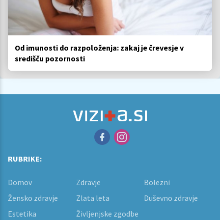
Od imunosti do razpoloženja: zakaj je črevesje v
središču pozornosti
RUBRIKE:
Domov
Zdravje
Bolezni
Žensko zdravje
Zlata leta
Duševno zdravje
Estetika
Življenjske zgodbe