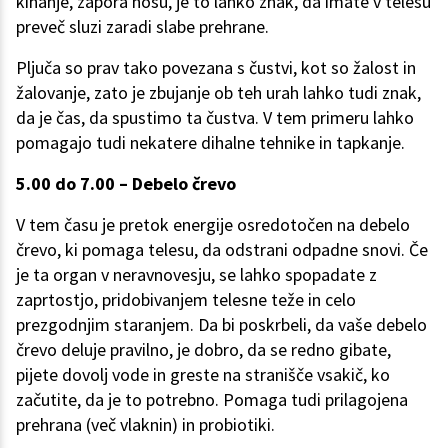
kihanje, zapora nosu, je to lahko znak, da imate v telesu
preveč sluzi zaradi slabe prehrane.
Pljuča so prav tako povezana s čustvi, kot so žalost in
žalovanje, zato je zbujanje ob teh urah lahko tudi znak,
da je čas, da spustimo ta čustva. V tem primeru lahko
pomagajo tudi nekatere dihalne tehnike in tapkanje.
5.00 do 7.00 – Debelo črevo
V tem času je pretok energije osredotočen na debelo
črevo, ki pomaga telesu, da odstrani odpadne snovi. Če
je ta organ v neravnovesju, se lahko spopadate z
zaprtostjo, pridobivanjem telesne teže in celo
prezgodnjim staranjem. Da bi poskrbeli, da vaše debelo
črevo deluje pravilno, je dobro, da se redno gibate,
pijete dovolj vode in greste na stranišče vsakič, ko
začutite, da je to potrebno. Pomaga tudi prilagojena
prehrana (več vlaknin) in probiotiki.