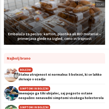
OGLAS
Embalaža za pecivo: karton, plastika ali BIO material –
primerjava glede na izgled, ceno in trajnost
Najbolj brano
BOLEZNI
Stalna utrujenost ni normalna: 5 bolezni, ki se lahko
skrivajo v ozadju
SIMPTOMI IN BOLEZNI
Imenujejo ga tihi ubijalec, saj pogosto ostane
neopažen: nenavadni simptomi visokega holesterola
SIMPTOMI IN BOLEZNI