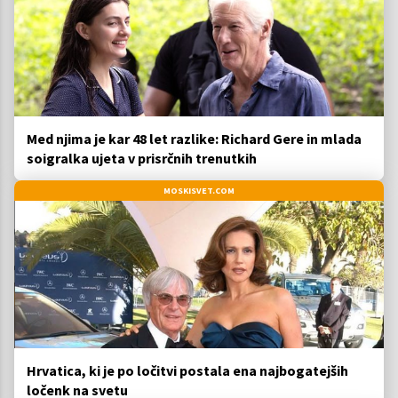
Med njima je kar 48 let razlike: Richard Gere in mlada
soigralka ujeta v prisrčnih trenutkih
MOSKISVET.COM
Hrvatica, ki je po ločitvi postala ena najbogatejših
ločenk na svetu