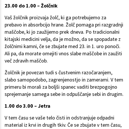
23.00 do 1.00 – Žolčnik
Vaš žolčnik proizvaja žolč, ki ga potrebujemo za
prebavo in absorbcijo hrane. Žolč pomaga pri razgradnji
maščobe, ki jo zaužijemo prek dneva. Po tradicionalni
kitajski medicini velja, da je možno, da se spopadate z
žolčnimi kamni, če se zbujate med 23. in 1. uro ponoči.
Ali pa, da morate omejiti vnos slabe maščobe in zaužiti
več zdravih maščob.
Žolčnik je povezan tudi s čustvenim razočaranjem,
slabo samopodobo, zagrenjenostjo in zamerami. V tem
primeru bi morali za boljši spanec vaditi brezpogojno
sprejemanje samega sebe in odpuščanje sebi in drugim.
1.00 do 3.00 – Jetra
V tem času se vaše telo čisti in odstranjuje odpadni
material iz krvi in drugih tkiv. Če se zbujate v tem času,