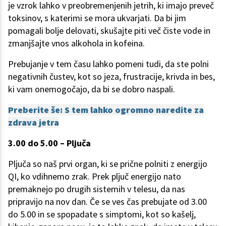
je vzrok lahko v preobremenjenih jetrih, ki imajo preveč
toksinov, s katerimi se mora ukvarjati. Da bi jim
pomagali bolje delovati, skušajte piti več čiste vode in
zmanjšajte vnos alkohola in kofeina.
Prebujanje v tem času lahko pomeni tudi, da ste polni
negativnih čustev, kot so jeza, frustracije, krivda in bes,
ki vam onemogočajo, da bi se dobro naspali.
Preberite še: S tem lahko ogromno naredite za
zdrava jetra
3.00 do 5.00 – Pljuča
Pljuča so naš prvi organ, ki se prične polniti z energijo
QI, ko vdihnemo zrak. Prek pljuč energijo nato
premaknejo po drugih sistemih v telesu, da nas
pripravijo na nov dan. Če se ves čas prebujate od 3.00
do 5.00 in se spopadate s simptomi, kot so kašelj,