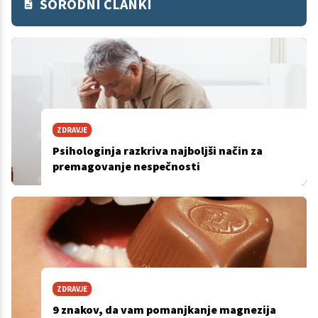
SORODNI ČLANKI
ZDRAVJE
Psihologinja razkriva najboljši način za
premagovanje nespečnosti
ZDRAVJE
9 znakov, da vam pomanjkanje magnezija