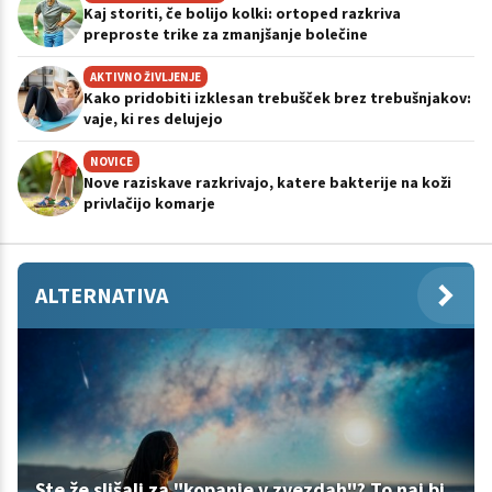
Kaj storiti, če bolijo kolki: ortoped razkriva
preproste trike za zmanjšanje bolečine
AKTIVNO ŽIVLJENJE
Kako pridobiti izklesan trebušček brez trebušnjakov:
vaje, ki res delujejo
NOVICE
Nove raziskave razkrivajo, katere bakterije na koži
privlačijo komarje
ALTERNATIVA
Ste že slišali za "kopanje v zvezdah"? To naj bi