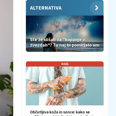
ALTERNATIVA
Ste že slišali za "kopanje v
zvezdah"? To naj bi pomirjalo um
KOŽA
Občutljiva koža in sonce: kako se