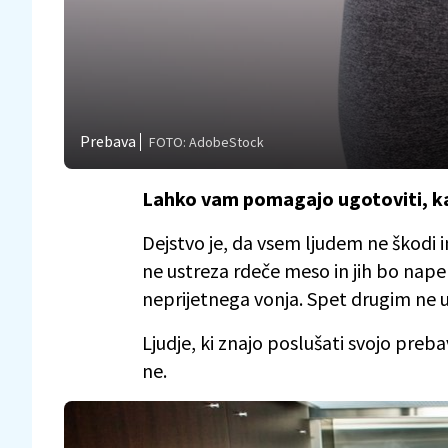
Prebava
FOTO: AdobeStock
Lahko vam pomagajo ugotoviti, kat
Dejstvo je, da vsem ljudem ne škodi
ne ustreza rdeče meso in jih bo nape
neprijetnega vonja. Spet drugim ne us
Ljudje, ki znajo poslušati svojo prebav
ne.