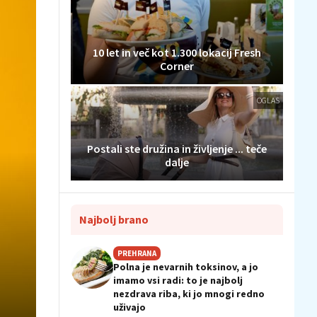
10 let in več kot 1.300 lokacij Fresh
Corner
OGLAS
Postali ste družina in življenje ... teče
dalje
Najbolj brano
PREHRANA
Polna je nevarnih toksinov, a jo
imamo vsi radi: to je najbolj
nezdrava riba, ki jo mnogi redno
uživajo