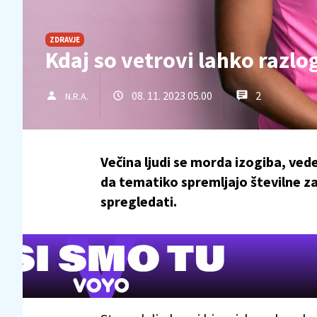
ZDRAVJE
Kdaj so vetrovi lahko razlo
08. 11. 2023 05.00
2
N.R.A.
Večina ljudi se morda izogiba, ved
da tematiko spremljajo številne z
spregledati.