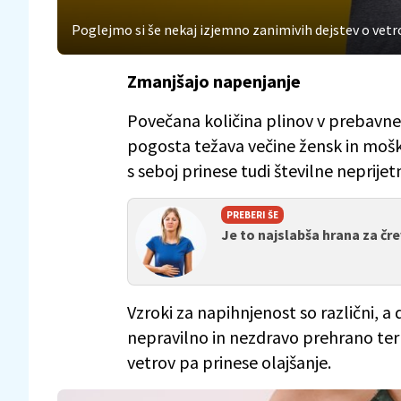
Poglejmo si še nekaj izjemno zanimivih dejstev o vetro
Zmanjšajo napenjanje
Povečana količina plinov v prebav
pogosta težava večine žensk in moški
s seboj prinese tudi številne neprijet
PREBERI ŠE
Je to najslabša hrana za čr
Vzroki za napihnjenost so različni, a 
nepravilno in nezdravo prehrano ter
vetrov pa prinese olajšanje.