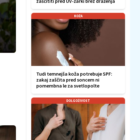
zaščititi pred UV-žarki brez draženja
KOŽA
Tudi temnejša koža potrebuje SPF:
zakaj zaščita pred soncem ni
pomembna le za svetlopolte
DOLGOŽIVOST