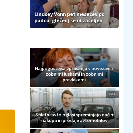
Lindsey Vonn pet mesecev po
padcu: gleženj še ni zaceljen
Najpogostejša vprašanja v povezavi z
zobnimi luskami in zobnimi
prevlekami
OGLAS
Spletni avto oglasi spreminjajo način
nakupa in prodaje avtomobilov