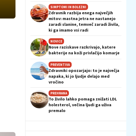
SIMPTOMI IN BOLEZNI
Zdravnik razbija enega največjih
mitov: mastna jetra ne nastanejo
zaradi slanine, temveč zaradi živila,
ki ga imamo vsi radi
NOVICE
Nove raziskave razkrivajo, katere
bakterije na koži privlačijo komarje
PREVENTIVA
Zdravniki opozarjajo: to je največja
napaka, ki jo ljudje delajo med
vročino
PREHRANA
To živilo lahko pomaga znižati LDL
holesterol, večina ljudi ga uživa
premalo