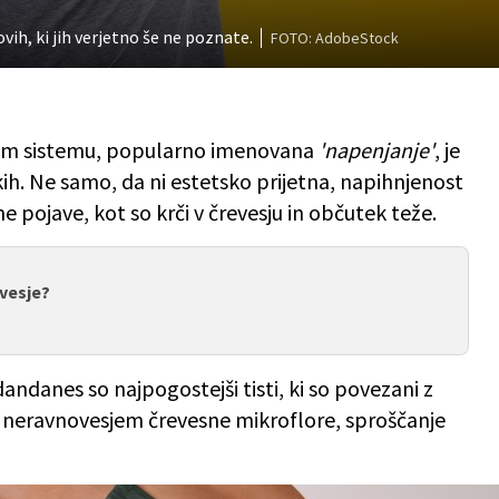
vih, ki jih verjetno še ne poznate.
FOTO: AdobeStock
nem sistemu, popularno imenovana
'napenjanje'
, je
h. Ne samo, da ni estetsko prijetna, napihnjenost
ne pojave, kot so krči v črevesju in občutek teže.
evesje?
dandanes so najpogostejši tisti, ki so povezani z
 neravnovesjem črevesne mikroflore, sproščanje