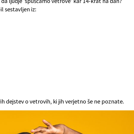
e, da ljudje 'spuščamo vetrove' kar 14-krat na dan?
l sestavljen iz:
h dejstev o vetrovih, ki jih verjetno še ne poznate.