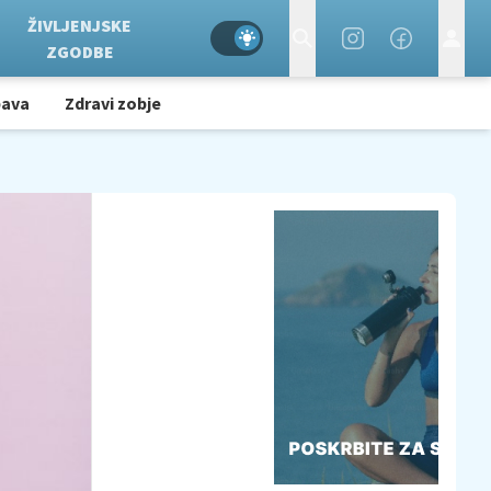
ŽIVLJENJSKE
ZGODBE
bava
Zdravi zobje