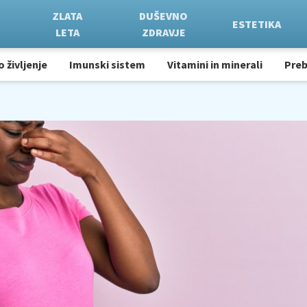
ZLATA
DUŠEVNO
ESTETIKA
LETA
ZDRAVJE
o življenje
Imunski sistem
Vitamini in minerali
Pre