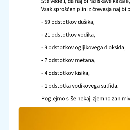
Ste vedeli, da naj bi raziskave kazal
Vsak sproščen plin iz črevesja naj bi bi
- 59 odstotkov dušika,
- 21 odstotkov vodika,
- 9 odstotkov ogljikovega dioksida,
- 7 odstotkov metana,
- 4 odstotkov kisika,
- 1 odstotka vodikovega sulfida.
Poglejmo si še nekaj izjemno zanimivi