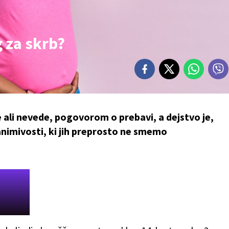
g za skrb?
e ali nevede, pogovorom o prebavi, a dejstvo je,
animivosti, ki jih preprosto ne smemo