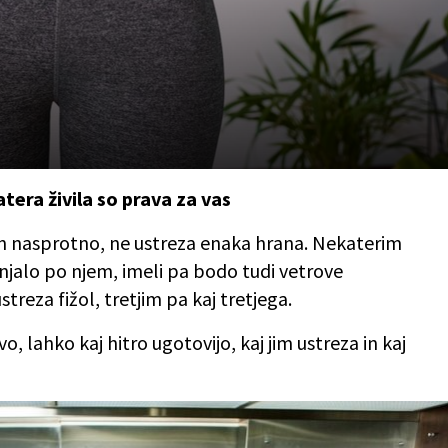
era živila so prava za vas
 in nasprotno, ne ustreza enaka hrana. Nekaterim
njalo po njem, imeli pa bodo tudi vetrove
treza fižol, tretjim pa kaj tretjega.
o, lahko kaj hitro ugotovijo, kaj jim ustreza in kaj