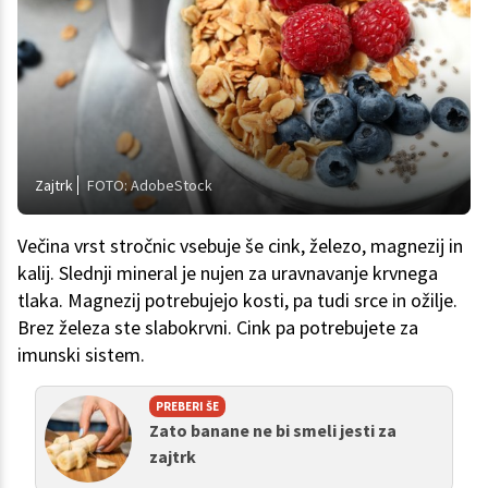
Zajtrk
FOTO: AdobeStock
Večina vrst stročnic vsebuje še cink, železo, magnezij in
kalij. Slednji mineral je nujen za uravnavanje krvnega
tlaka. Magnezij potrebujejo kosti, pa tudi srce in ožilje.
Brez železa ste slabokrvni. Cink pa potrebujete za
imunski sistem.
PREBERI ŠE
Zato banane ne bi smeli jesti za
zajtrk