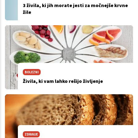
3 živila, ki jih morate jesti za močnejše krvne
žile
BOLEZNI
Živila, ki vam lahko rešijo življenje
ZDRAVJE