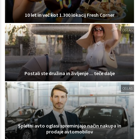
10 let in več kot 1.300 lokacij Fresh Corner
OGLAS
Postali ste družina in življenje ... teče dalje
OGLAS
Spletni avto oglasi spreminjajo način nakupa in
prodaje avtomobilov