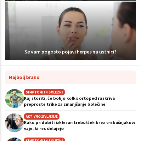
Se vam pogosto pojavi herpes na ustnici?
Najbolj brano
SIMPTOMI IN BOLEZNI
Kaj storiti, če bolijo kolki: ortoped razkriva
preproste trike za zmanjšanje bolečine
AKTIVNO ŽIVLJENJE
Kako pridobiti izklesan trebušček brez trebušnjakov:
vaje, ki res delujejo
SIMPTOMI IN BOLEZNI