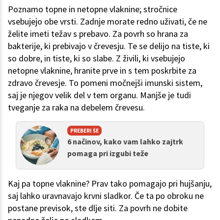
Poznamo topne in netopne vlaknine; stročnice
vsebujejo obe vrsti. Zadnje morate redno uživati, če ne
želite imeti težav s prebavo. Za povrh so hrana za
bakterije, ki prebivajo v črevesju. Te se delijo na tiste, ki
so dobre, in tiste, ki so slabe. Z živili, ki vsebujejo
netopne vlaknine, hranite prve in s tem poskrbite za
zdravo črevesje. To pomeni močnejši imunski sistem,
saj je njegov velik del v tem organu. Manjše je tudi
tveganje za raka na debelem črevesu.
PREBERI ŠE
6 načinov, kako vam lahko zajtrk
pomaga pri izgubi teže
Kaj pa topne vlaknine? Prav tako pomagajo pri hujšanju,
saj lahko uravnavajo krvni sladkor. Če ta po obroku ne
postane previsok, ste dlje siti. Za povrh ne dobite