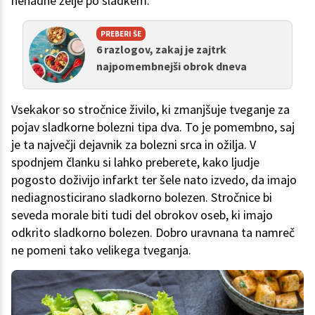
nenadne želje po sladkem.
PREBERI ŠE
6 razlogov, zakaj je zajtrk
najpomembnejši obrok dneva
Vsekakor so stročnice živilo, ki zmanjšuje tveganje za
pojav sladkorne bolezni tipa dva. To je pomembno, saj
je ta največji dejavnik za bolezni srca in ožilja. V
spodnjem članku si lahko preberete, kako ljudje
pogosto doživijo infarkt ter šele nato izvedo, da imajo
nediagnosticirano sladkorno bolezen. Stročnice bi
seveda morale biti tudi del obrokov oseb, ki imajo
odkrito sladkorno bolezen. Dobro uravnana ta namreč
ne pomeni tako velikega tveganja.