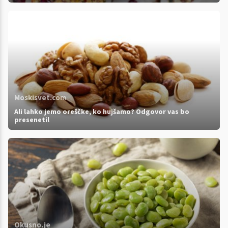
Moskisvet.com
Ali lahko jemo oreščke, ko hujšamo? Odgovor vas bo
presenetil
Okusno.je