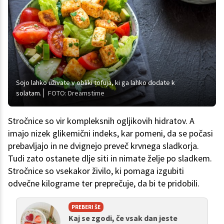
Sojo lahko uživate v obliki tofuja, ki ga lahko dodate k
solatam.
FOTO: Dreamstime
Stročnice so vir kompleksnih ogljikovih hidratov. A
imajo nizek glikemični indeks, kar pomeni, da se počasi
prebavljajo in ne dvignejo preveč krvnega sladkorja.
Tudi zato ostanete dlje siti in nimate želje po sladkem.
Stročnice so vsekakor živilo, ki pomaga izgubiti
odvečne kilograme ter preprečuje, da bi te pridobili.
PREBERI ŠE
Kaj se zgodi, če vsak dan jeste