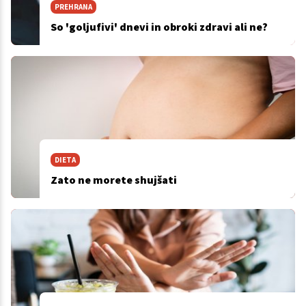
PREHRANA
So 'goljufivi' dnevi in obroki zdravi ali ne?
DIETA
Zato ne morete shujšati