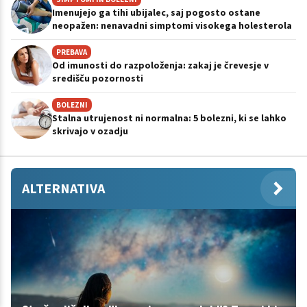
Imenujejo ga tihi ubijalec, saj pogosto ostane
neopažen: nenavadni simptomi visokega holesterola
PREBAVA
Od imunosti do razpoloženja: zakaj je črevesje v
središču pozornosti
BOLEZNI
Stalna utrujenost ni normalna: 5 bolezni, ki se lahko
skrivajo v ozadju
ALTERNATIVA