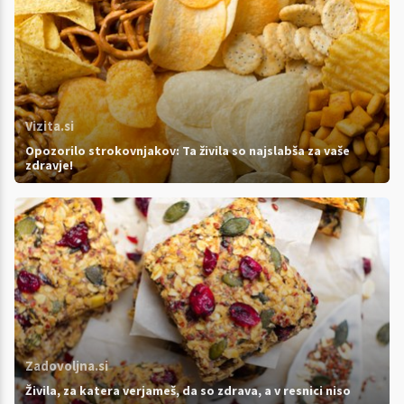
Vizita.si
Opozorilo strokovnjakov: Ta živila so najslabša za vaše
zdravje!
Zadovoljna.si
Živila, za katera verjameš, da so zdrava, a v resnici niso