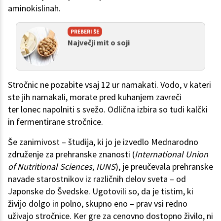
aminokislinah.
PREBERI ŠE
Največji mit o soji
Stročnic ne pozabite vsaj 12 ur namakati. Vodo, v kateri
ste jih namakali, morate pred kuhanjem zavreči
ter lonec napolniti s svežo. Odlična izbira so tudi kalčki
in fermentirane stročnice.
Še zanimivost – študija, ki jo je izvedlo Mednarodno
združenje za prehranske znanosti (
International Union
of Nutritional Sciences, IUNS
), je preučevala prehranske
navade starostnikov iz različnih delov sveta – od
Japonske do Švedske. Ugotovili so, da je tistim, ki
živijo dolgo in polno, skupno eno – prav vsi redno
uživajo stročnice. Ker gre za cenovno dostopno živilo, ni