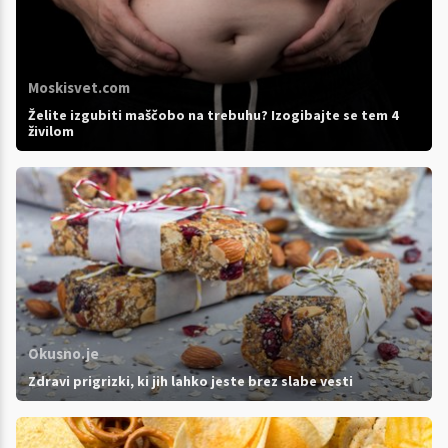
Moskisvet.com
Želite izgubiti maščobo na trebuhu? Izogibajte se tem 4
živilom
Okusno.je
Zdravi prigrizki, ki jih lahko jeste brez slabe vesti