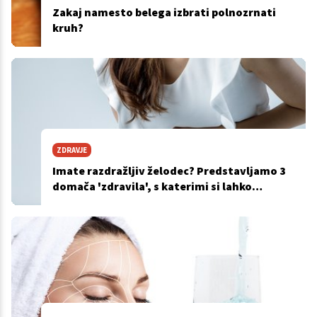
Zakaj namesto belega izbrati polnozrnati
kruh?
ZDRAVJE
Imate razdražljiv želodec? Predstavljamo 3
domača 'zdravila', s katerimi si lahko
pomagate