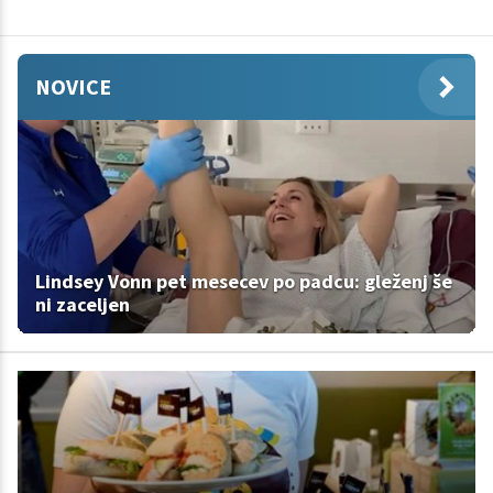
NOVICE
Lindsey Vonn pet mesecev po padcu: gleženj še
ni zaceljen