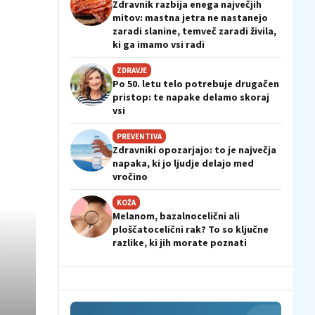
Zdravnik razbija enega največjih
mitov: mastna jetra ne nastanejo
zaradi slanine, temveč zaradi živila,
ki ga imamo vsi radi
ZDRAVJE
Po 50. letu telo potrebuje drugačen
pristop: te napake delamo skoraj
vsi
PREVENTIVA
Zdravniki opozarjajo: to je največja
napaka, ki jo ljudje delajo med
vročino
KOŽA
Melanom, bazalnocelični ali
ploščatocelični rak? To so ključne
razlike, ki jih morate poznati