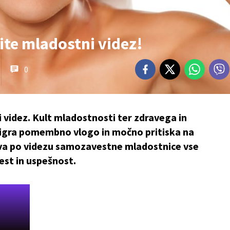
te mladostni videz!
0
ni videz. Kult mladostnosti ter zdravega in
 igra pomembno vlogo in močno pritiska na
eva po videzu samozavestne mladostnice vse
est in uspešnost.