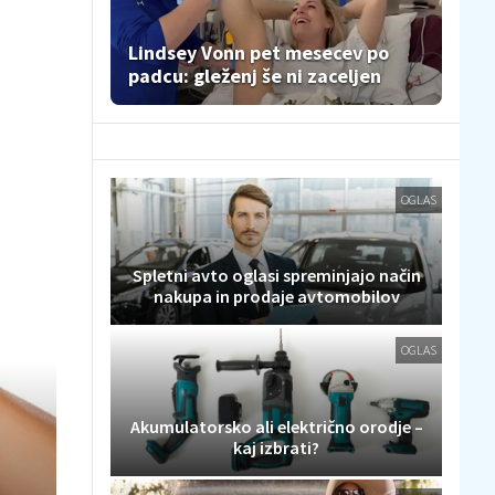
Lindsey Vonn pet mesecev po
padcu: gleženj še ni zaceljen
OGLAS
Spletni avto oglasi spreminjajo način
nakupa in prodaje avtomobilov
OGLAS
Akumulatorsko ali električno orodje –
kaj izbrati?