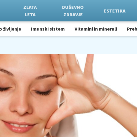
ZLATA
DUŠEVNO
ESTETIKA
LETA
ZDRAVJE
o življenje
Imunski sistem
Vitamini in minerali
Pre