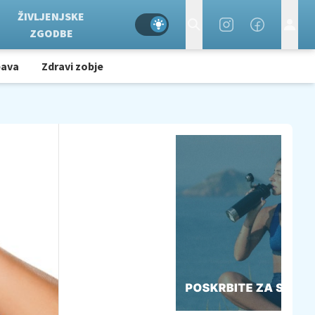
ŽIVLJENJSKE
ZGODBE
bava
Zdravi zobje