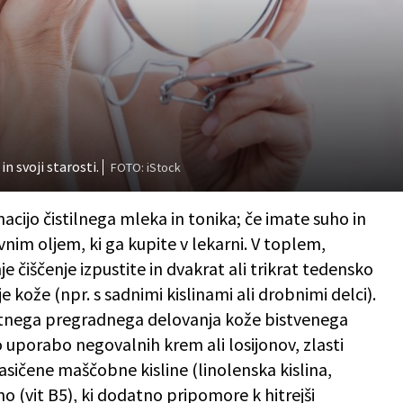
n svoji starosti.
FOTO: iStock
cijo čistilnega mleka in tonika; če imate suho in
livnim oljem, ki ga kupite v lekarni. V toplem,
 čiščenje izpustite in dvakrat ali trikrat tedensko
e kože (npr. s sadnimi kislinami ali drobnimi delci).
itnega pregradnega delovanja kože bistvenega
porabo negovalnih krem ali losijonov, zlasti
asičene maščobne kisline (linolenska kislina,
no (vit B5), ki dodatno pripomore k hitrejši