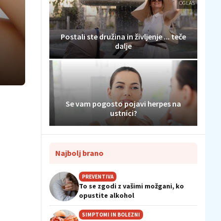
OGLAS
Postali ste družina in življenje ... teče
dalje
Se vam pogosto pojavi herpes na
ustnici?
Najbolj brano
PREVENTIVA
To se zgodi z vašimi možgani, ko
opustite alkohol
SIMPTOMI IN BOLEZNI