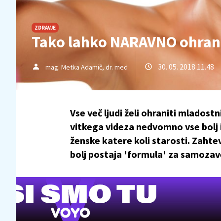
ZDRAVJE
Tako lahko NARAVNO ohrani
30. 05. 2018 11.48
mag. Metka Adamič, dr. med
Vse več ljudi želi ohraniti mladost
vitkega videza nedvomno vse bolj
ženske katere koli starosti. Zaht
bolj postaja 'formula' za samozav