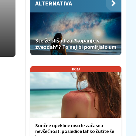
ALTERNATIVA
Ste že slišali za "kopanje v
:
zvezdah"? To naj bi pomirjalo um
KOŽA
Sončne opekline niso le začasna
nevšečnost: posledice lahko čutite še