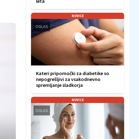
leta
NOVICE
OGLAS
Kateri pripomočki za diabetike so
nepogrešljivi za vsakodnevno
spremljanje sladkorja
NOVICE
OGLAS