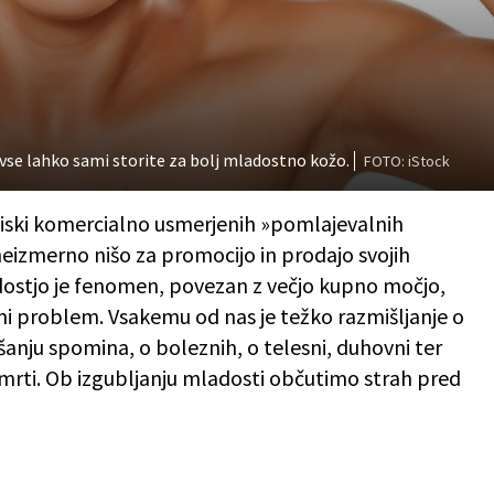
vse lahko sami storite za bolj mladostno kožo.
FOTO: iStock
itiski komercialno usmerjenih »pomlajevalnih
neizmerno nišo za promocijo in prodajo svojih
dostjo je fenomen, povezan z večjo kupno močjo,
lni problem. Vsakemu od nas je težko razmišljanje o
nju spomina, o boleznih, o telesni, duhovni ter
smrti. Ob izgubljanju mladosti občutimo strah pred