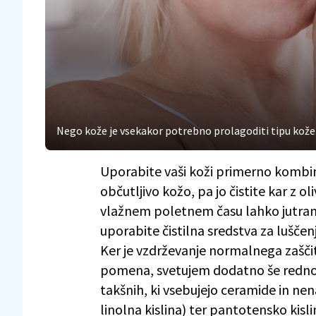
Nego kože je vsekakor potrebno prolagoditi tipu kože i
Uporabite vaši koži primerno kombina
občutljivo kožo, pa jo čistite kar z o
vlažnem poletnem času lahko jutranje
uporabite čistilna sredstva za luščenj
Ker je vzdrževanje normalnega zašč
pomena, svetujem dodatno še redno u
takšnih, ki vsebujejo ceramide in nen
linolna kislina) ter pantotensko kisli