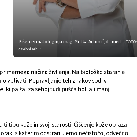
Piše: dermatologinja mag. Metka Adamič, dr. med
FOTO
i
osebni arhiv
eprimernega načina življenja. Na biološko staranje
o vplivati. Popravljanje teh znakov sodi v
, ki pa žal za seboj tudi pušča bolj ali manj
ti tipu kože in svoji starosti. Čiščenje kože obraza
orak, s katerim odstranjujemo nečistočo, odvečno