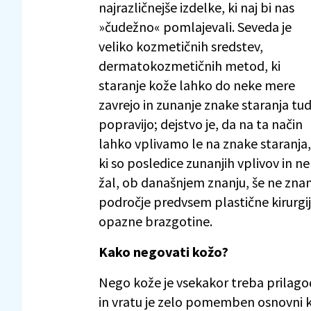
najrazličnejše izdelke, ki naj bi nas
»čudežno« pomlajevali. Seveda je
veliko kozmetičnih sredstev,
dermatokozmetičnih metod, ki
staranje kože lahko do neke mere
zavrejo in zunanje znake staranja tud
popravijo; dejstvo je, da na ta način
lahko vplivamo le na znake staranja,
ki so posledice zunanjih vplivov in n
žal, ob današnjem znanju, še ne znam
področje predvsem plastične kirurgije
opazne brazgotine.
Kako negovati kožo?
Nego kože je vsekakor treba prilagodi
in vratu je zelo pomemben osnovni k