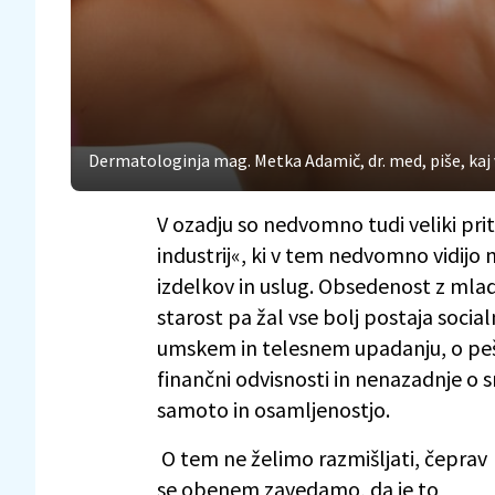
Dermatologinja mag. Metka Adamič, dr. med, piše, kaj 
V ozadju so nedvomno tudi veliki pr
industrij«, ki v tem nedvomno vidijo 
izdelkov in uslug. Obsedenost z mla
starost pa žal vse bolj postaja socia
umskem in telesnem upadanju, o peša
finančni odvisnosti in nenazadnje o 
samoto in osamljenostjo.
O tem ne želimo razmišljati, čeprav
se obenem zavedamo, da je to