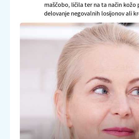
maščobo, ličila ter na ta način kožo
delovanje negovalnih losijonov ali k